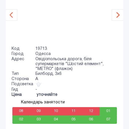
Код
19713
Город
Одесса
Адрес
Овідіопольська дорога, біля
супермаркетів "Шостий елемент",
"METRO" (флажок)
Тип
Билборд, 3x6
Сторона
A
Подсветка
Гид
-
Цена
уточняйте
Календарь занятости
08
09
10
11
12
01
02
03
04
05
06
07