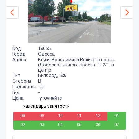
Код
19653
Город
Одесса
Адрес
Князя Володимира Великого просп.
(Добровольського просп.)., 122/1, в
центр
Тип
Билборд, 3x6
Сторона
B
Подсветка
Гид
-
Цена
уточняйте
Календарь занятости
08
09
10
11
12
01
02
03
04
05
06
07