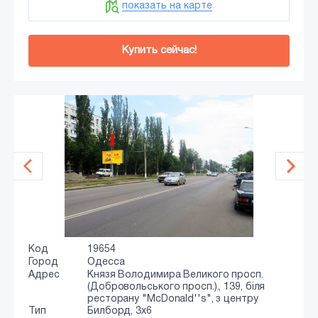
показать на карте
Купить сейчас!
Код
19654
Город
Одесса
Адрес
Князя Володимира Великого просп.
(Добровольського просп.)., 139, біля
ресторану "McDonald''s", з центру
Тип
Билборд, 3x6