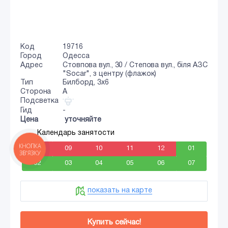
Код
19716
Город
Одесса
Адрес
Стовпова вул., 30 / Степова вул., біля АЗС
"Socar", з центру (флажок)
Тип
Билборд, 3x6
Сторона
A
Подсветка
Гид
-
Цена
уточняйте
Календарь занятости
08
09
10
11
12
01
КНОПКА
ЗВ'ЯЗКУ
02
03
04
05
06
07
показать на карте
Купить сейчас!