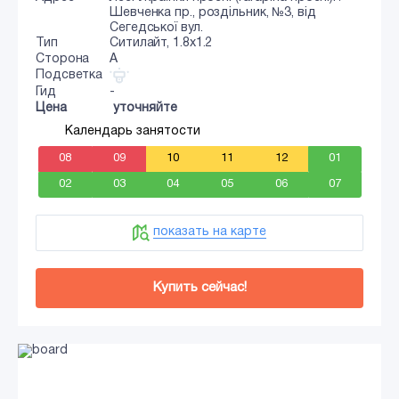
Шевченка пр., роздільник, №3, від
Сегедської вул.
Тип
Ситилайт, 1.8x1.2
Сторона
A
Подсветка
Гид
-
Цена
уточняйте
Календарь занятости
08
09
10
11
12
01
02
03
04
05
06
07
показать на карте
Купить сейчас!