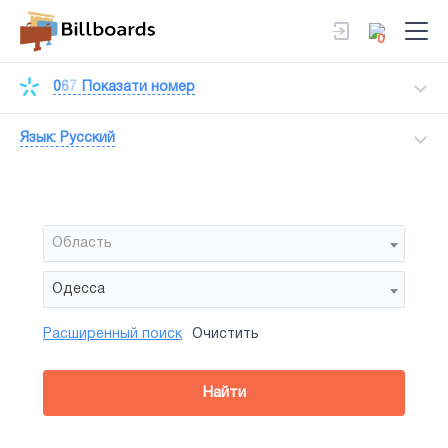
0
0
6
7
Показати номер
Язык: Русский
Область
Одесса
Расширенный поиск
Очистить
Район
Сторона
Все
Все
Тип
Найти
занятость