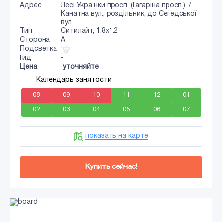
Адрес
Лесі Українки просп. (Гагаріна просп.). /
Канатна вул., роздільник, до Сегедської
вул.
Тип
Ситилайт, 1.8x1.2
Сторона
A
Подсветка
Гид
-
Цена
уточняйте
Календарь занятости
08
09
10
11
12
01
02
03
04
05
06
07
показать на карте
Купить сейчас!