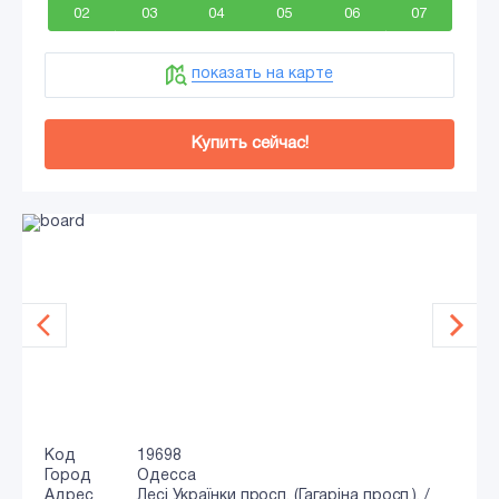
02
03
04
05
06
07
показать на карте
Купить сейчас!
Код
19698
Город
Одесса
Адрес
Лесі Українки просп. (Гагаріна просп.). /