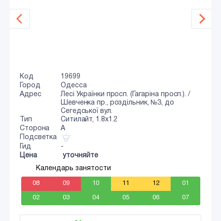
Код
19699
Город
Одесса
Адрес
Лесі Українки просп. (Гагаріна просп.). /
Шевченка пр., роздільник, №3, до
Сегедської вул.
Тип
Ситилайт, 1.8x1.2
Сторона
A
Подсветка
Гид
-
Цена
уточняйте
Календарь занятости
08
09
10
11
12
01
02
03
04
05
06
07