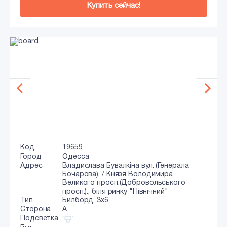
Купить сейчас!
Код
19659
Город
Одесса
Адрес
Владислава Бувалкіна вул. (Генерала
Бочарова). / Князя Володимира
Великого просп.(Добровольського
просп.)., біля ринку "Північний"
Тип
Билборд, 3x6
Сторона
A
Подсветка