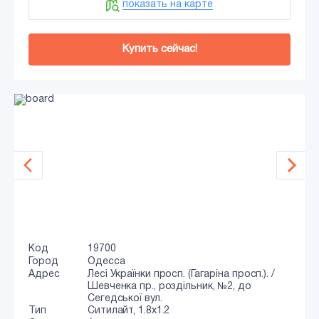
показать на карте
Купить сейчас!
Код
19700
Город
Одесса
Адрес
Лесі Українки просп. (Гагаріна просп.). /
Шевченка пр., роздільник, №2, до
Сегедської вул.
Тип
Ситилайт, 1.8x1.2