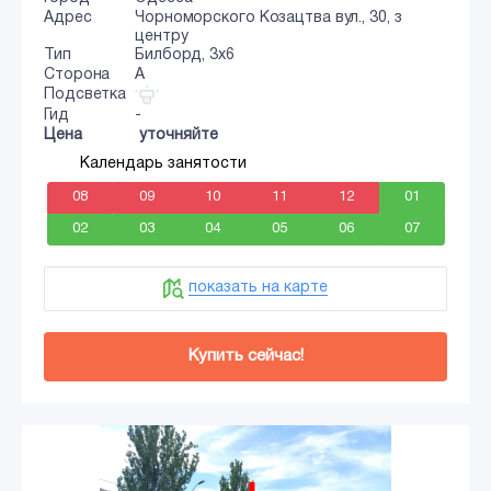
Адрес
Чорноморского Козацтва вул., 30, з
центру
Тип
Билборд, 3x6
Сторона
A
Подсветка
Гид
-
Цена
уточняйте
Календарь занятости
08
09
10
11
12
01
02
03
04
05
06
07
показать на карте
Купить сейчас!