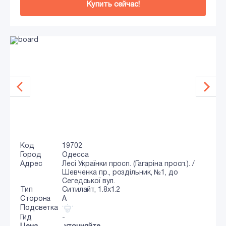
Купить сейчас!
Код
19702
Город
Одесса
Адрес
Лесі Українки просп. (Гагаріна просп.). /
Шевченка пр., роздільник, №1, до
Сегедської вул.
Тип
Ситилайт, 1.8x1.2
Сторона
A
Подсветка
Гид
-