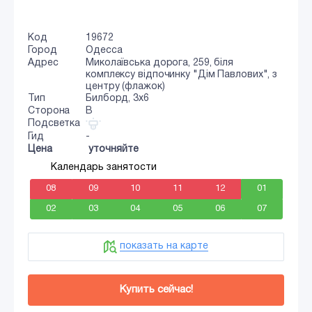
Код
19672
Город
Одесса
Адрес
Миколаївська дорога, 259, біля
комплексу відпочинку "Дім Павлових", з
центру (флажок)
Тип
Билборд, 3x6
Сторона
B
Подсветка
Гид
-
Цена
уточняйте
Календарь занятости
08
09
10
11
12
01
02
03
04
05
06
07
показать на карте
Купить сейчас!