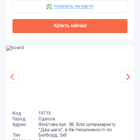
показать на карте
Купить сейчас!
Код
19715
Город
Одесса
Адрес
Філатова вул., 68, біля супермаркету
"Два шага", в бік Незалежності пл.
Тип
Билборд, 3x6