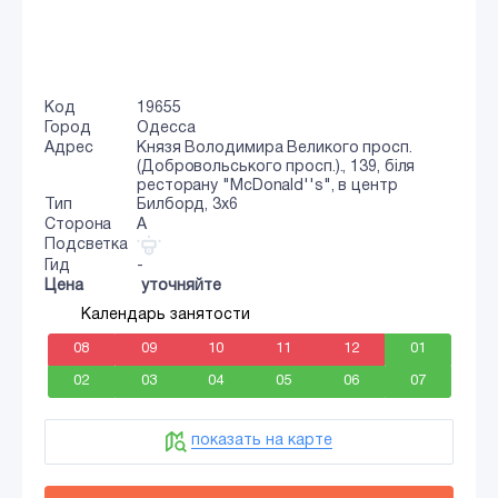
Код
19655
Город
Одесса
Адрес
Князя Володимира Великого просп.
(Добровольського просп.)., 139, біля
ресторану "McDonald''s", в центр
Тип
Билборд, 3x6
Сторона
A
Подсветка
Гид
-
Цена
уточняйте
Календарь занятости
08
09
10
11
12
01
02
03
04
05
06
07
показать на карте