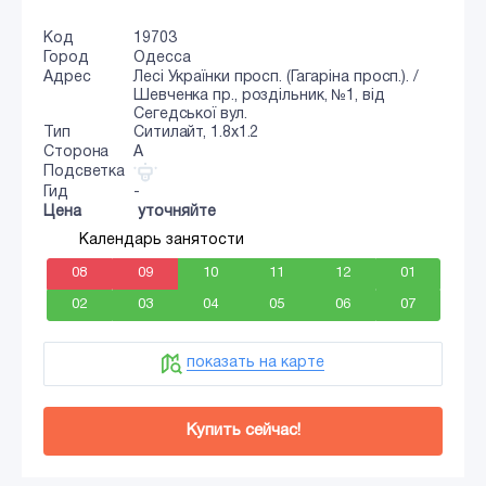
Код
19703
Город
Одесса
Адрес
Лесі Українки просп. (Гагаріна просп.). /
Шевченка пр., роздільник, №1, від
Сегедської вул.
Тип
Ситилайт, 1.8x1.2
Сторона
A
Подсветка
Гид
-
Цена
уточняйте
Календарь занятости
08
09
10
11
12
01
02
03
04
05
06
07
показать на карте
Купить сейчас!