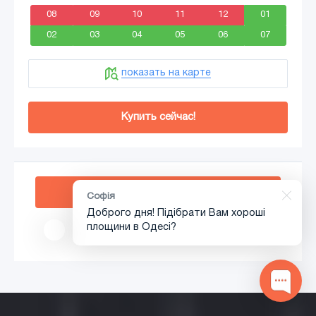
08
09
10
11
12
01
02
03
04
05
06
07
показать на карте
Купить сейчас!
Добавить в корзину
Показать ещё
20
плоскостей
Софія
Доброго дня! Підібрати Вам хороші
площини в Одесі?
Следующая
1