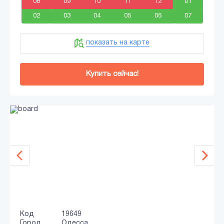
08
09
10
11
12
01
02
03
04
05
06
07
показать на карте
Купить сейчас!
Код
19649
Город
Одесса