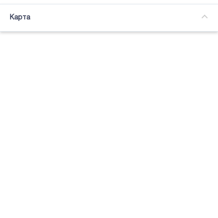
Частичная занятость
Карта
Подсветка