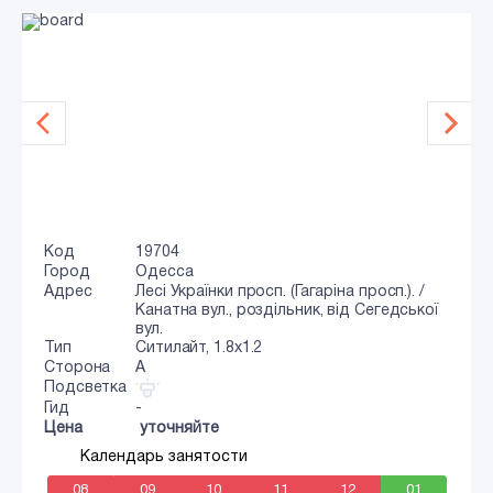
Код
19704
Город
Одесса
Адрес
Лесі Українки просп. (Гагаріна просп.). /
Канатна вул., роздільник, від Сегедської
вул.
Тип
Ситилайт, 1.8x1.2
Сторона
A
Подсветка
Гид
-
Цена
уточняйте
Календарь занятости
08
09
10
11
12
01