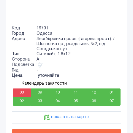
Код
19701
Город
Одесса
Адрес
Лесі Українки просп. (Гагаріна просп.). /
Шевченка пр., роздільник, №2, від
Сегедської вул.
Тип
Ситилайт, 1.8x1.2
Сторона
A
Подсветка
Гид
-
Цена
уточняйте
Календарь занятости
08
09
10
11
12
01
02
03
04
05
06
07
показать на карте