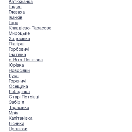
Катюжанка
Гнідин
Глеваха
Іванків
Гора
Клавдієво-Тарасове
Мироцьке
Ходосівка
Підгірці
Горбовичі
Гнатівка
с. Віта-Поштова
Юрівка
Новосілки
Лука
Гореничі
Осещина
Лебедівка
Старі Петрівці
Забір'я
Тарасівка
Мрія
Капітанівка
Лісники
Проліски