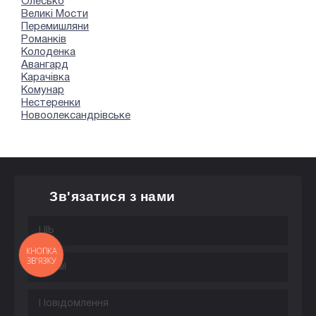
Олесько
Великі Мости
Перемишляни
Романків
Колоденка
Авангард
Карачівка
Комунар
Нестеренки
Новоолександрівське
Зв'язатися з нами
КНОПКА
ЗВ'ЯЗКУ