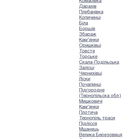
Комарівка
Дарахів
Плебанівка
Копичинці
Біла
Борщів
Збараж
Кам'янки
Оришківці
Товсте
Торське
Скала-Подільська
Залісці
Чернихівці
Ліски
Почапинці
Підгородне
(Тернопільска обл.)
Мишковичі
Кам'янки
Плотича
Тернопіль траси
Підлісся
Мшанець
Велика Березовиця