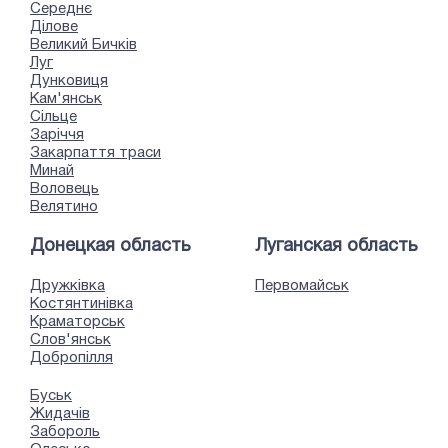
Середнє
Ділове
Великий Бичків
Луг
Дунковиця
Кам'янськ
Сільце
Заріччя
Закарпаття траси
Минай
Воловець
Велятино
Донецкая область
Луганская область
Дружківка
Первомайськ
Костянтинівка
Краматорськ
Слов'янськ
Добропілля
Буськ
Жидачів
Забороль