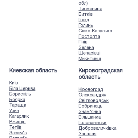
обл)
Тисмениця
Битків
Гвізд
Голинь
Сівка-Калуська
Постоята
Пнів
Зелена
Шепарівці
Микитинці
Киевская область
Кировоградская
область
Київ
Біла Церква
Кіровоград
Бориспіль
Олександрія
Боярка
Світловодськ
Тараща
Бобринець
Узин
Знам'янка
Кагарлик
Вільшанка
Ржищів
Голованівськ
Тетіїв
Добровеличківка
Зазим'є
Завалля