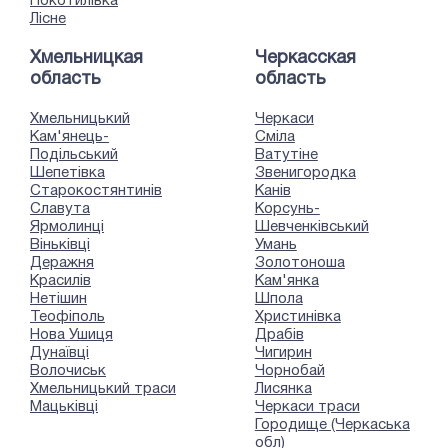
Покотилівка
Лісне
Хмельницкая
Черкасская
область
область
Хмельницький
Черкаси
Кам'янець-
Сміла
Подільський
Ватутіне
Шепетівка
Звенигородка
Старокостянтинів
Канів
Славута
Корсунь-
Ярмолинці
Шевченківський
Віньківці
Умань
Деражня
Золотоноша
Красилів
Кам'янка
Нетішин
Шпола
Теофіполь
Христинівка
Нова Ушиця
Драбів
Дунаївці
Чигирин
Волочиськ
Чорнобай
Хмельницький траси
Лисянка
Мацьківці
Черкаси траси
Городище (Черкаська
обл)