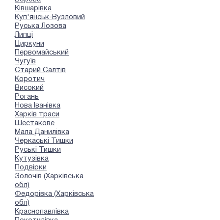
Ківшарівка
Куп'янськ-Вузловий
Руська Лозова
Липці
Циркуни
Первомайський
Чугуїв
Старий Салтів
Коротич
Високий
Рогань
Нова Іванівка
Харків траси
Шестакове
Мала Данилівка
Черкаські Тишки
Руські Тишки
Кутузівка
Подвірки
Золочів (Харківська
обл)
Федорівка (Харківська
обл)
Краснопавлівка