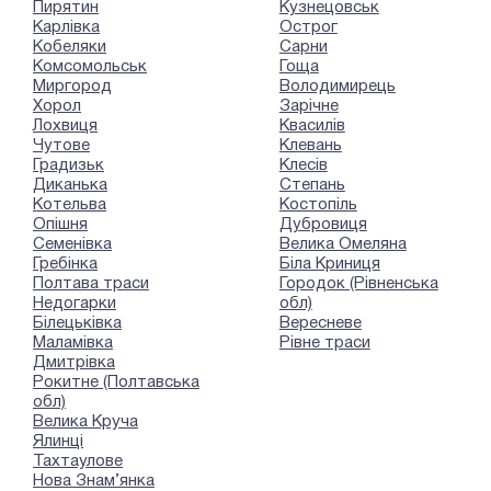
Пирятин
Кузнецовськ
Карлівка
Острог
Кобеляки
Сарни
Комсомольськ
Гоща
Миргород
Володимирець
Хорол
Зарічне
Лохвиця
Квасилів
Чутове
Клевань
Градизьк
Клесів
Диканька
Степань
Котельва
Костопіль
Опішня
Дубровиця
Семенівка
Велика Омеляна
Гребінка
Біла Криниця
Полтава траси
Городок (Рівненська
Недогарки
обл)
Білецьківка
Вересневе
Маламівка
Рівне траси
Дмитрівка
Рокитне (Полтавська
обл)
Велика Круча
Ялинці
Тахтаулове
Нова Знам’янка