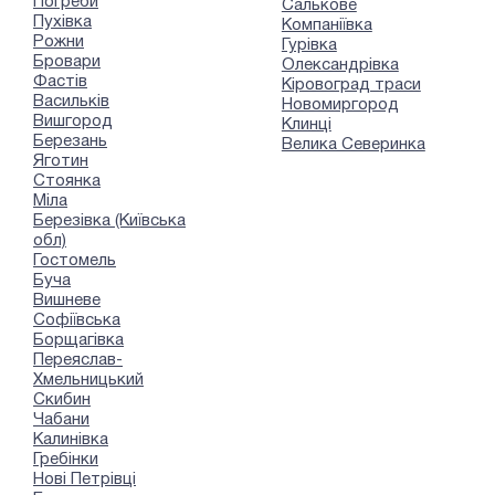
Погреби
Салькове
Пухівка
Компаніївка
Рожни
Гурівка
Бровари
Олександрівка
Фастів
Кіровоград траси
Васильків
Новомиргород
Вишгород
Клинці
Березань
Велика Северинка
Яготин
Стоянка
Міла
Березівка (Київська
обл)
Гостомель
Буча
Вишневе
Софіївська
Борщагівка
Переяслав-
Хмельницький
Скибин
Чабани
Калинівка
Гребінки
Нові Петрівці