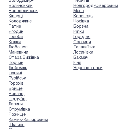
Володимир-
Чернігів
Волинський
Новгород-Сіверський
Нововолинськ
Мена
Ківерці
Козелець
Колодяжне
Носівка
Ратне
Борзна
Ягодин
Ріпки
Голоби
Городня
Колки
Сосниця
Любешов
Талалаївка
Маневичи
Лосинівка
Стара Вижівка
Бахмач
Торчин
Ічня
Любомль
Чернігів траси
Іваничі
Турійськ
Горохів
Брище
Рованці
Піддубці
Липини
Струмівка
Рожище
Камінь-Каширський
Шклинь