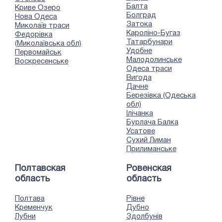
Балта
Криве Озеро
Болград
Нова Одеса
Затока
Миколаїв траси
Кароліно-Бугаз
Федорівка
Татарбунари
(Миколаївська обл)
Удобне
Первомайськ
Малодолинське
Воскресенське
Одеса траси
Вигода
Дачне
Березівка (Одеська
обл)
Ілічанка
Бурлача Балка
Усатове
Сухий Лиман
Прилиманське
Полтавская
Ровенская
область
область
Полтава
Рівне
Кременчук
Дубно
Лубни
Здолбунів