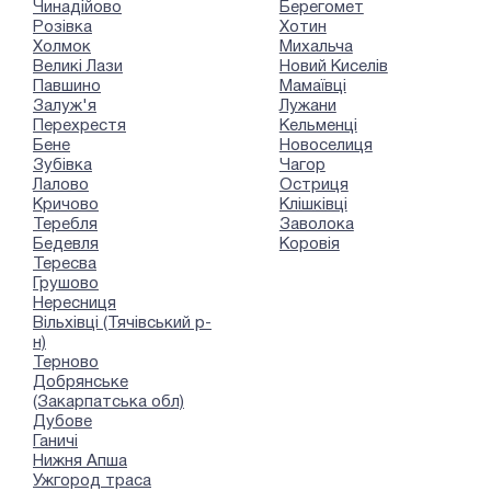
Чинадійово
Берегомет
Розівка
Хотин
Холмок
Михальча
Великі Лази
Новий Киселів
Павшино
Мамаївці
Залуж'я
Лужани
Перехрестя
Кельменці
Бене
Новоселиця
Зубівка
Чагор
Лалово
Остриця
Кричово
Клішківці
Теребля
Заволока
Бедевля
Коровія
Тересва
Грушово
Нересниця
Вільхівці (Тячівський р-
н)
Терново
Добрянське
(Закарпатська обл)
Дубове
Ганичі
Нижня Апша
Ужгород траса