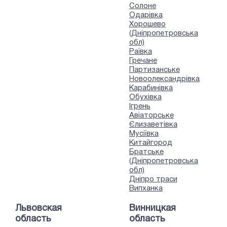
Солоне
Одарівка
Хорошево
(Дніпропетровська
обл)
Раївка
Гречане
Партизанське
Новоолександрівка
Карабинівка
Обухівка
Ігрень
Авіаторське
Єлизаветівка
Мусіївка
Китайгород
Братське
(Дніпропетровська
обл)
Дніпро траси
Випханка
Львовская
Винницкая
область
область