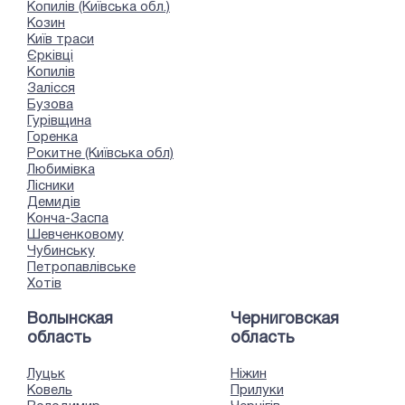
Копилів (Київська обл.)
Козин
Київ траси
Єрківці
Копилів
Залісся
Бузова
Гурівщина
Горенка
Рокитне (Київська обл)
Любимівка
Лісники
Демидів
Конча-Заспа
Шевченковому
Чубинську
Петропавлівське
Хотів
Волынская
Черниговская
область
область
Луцьк
Ніжин
Ковель
Прилуки