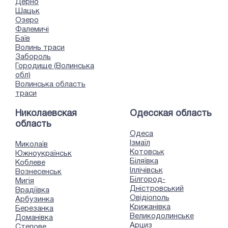
Дерно
Шацьк
Озеро
Фалемичі
Баїв
Волинь траси
Забороль
Городище (Волинська
обл)
Волинська область
траси
Николаевская
Одесская область
область
Одеса
Ізмаїл
Миколаїв
Котовськ
Южноукраїнськ
Біляївка
Коблеве
Іллічівськ
Вознесенськ
Білгород-
Мигія
Дністровський
Врадіївка
Овідіополь
Арбузинка
Крижанівка
Березанка
Великодолинське
Доманівка
Арциз
Степове