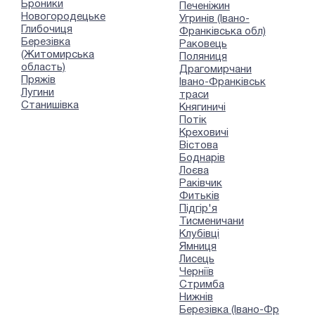
Броники
Печеніжин
Новогородецьке
Угринів (Івано-
Глибочиця
Франківська обл)
Березівка
Раковець
(Житомирська
Поляниця
область)
Драгомирчани
Пряжів
Івано-Франківськ
Лугини
траси
Станишівка
Княгиничі
Потік
Креховичі
Вістова
Боднарів
Лоєва
Раківчик
Фитьків
Підгір'я
Тисменичани
Клубівці
Ямниця
Лисець
Черніїв
Стримба
Нижнів
Березівка (Івано-Фр