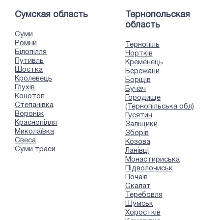
Сумская область
Тернопольская
область
Суми
Ромни
Тернопіль
Білопілля
Чортків
Путивль
Кременець
Шостка
Бережани
Кролевець
Борщів
Глухів
Бучач
Конотоп
Городище
Степанівка
(Тернопільська обл)
Вороніж
Гусятин
Краснопілля
Заліщики
Миколаївка
Зборів
Свеса
Козова
Суми траси
Ланівці
Монастириська
Підволочиськ
Почаїв
Скалат
Теребовля
Шумськ
Хоростків