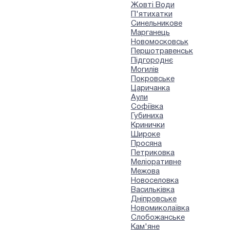
Жовті Води
П'ятихатки
Синельникове
Марганець
Новомосковськ
Першотравенськ
Підгороднє
Могилів
Покровське
Царичанка
Аули
Софіївка
Губиниха
Кринички
Широке
Просяна
Петриковка
Меліоративне
Межова
Новоселовка
Васильківка
Дніпровське
Новомиколаївка
Слобожанське
Кам'яне