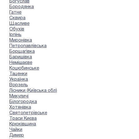
Богуслав
Бородянка
Гатне
Сквира
Щасливе
Обухів
Ірпінь
Миронівка
Петропавлівська
Борщагівка
Баришівка
Немішаєве
Коцюбинське
Таценки
Українка
Ворзель
Лісники (Київська обл)
Микуличі
Білогородка
Хотянівка
Святопетрівське
Траси Києва
Крюківщина
Чайки
Димер