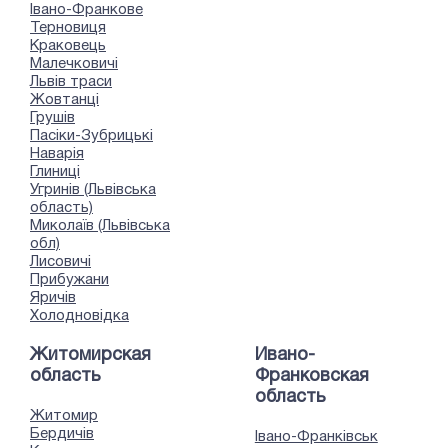
Івано-Франкове
Терновиця
Краковець
Малечковичі
Львів траси
Жовтанці
Грушів
Пасіки-Зубрицькі
Наварія
Глиниці
Угринів (Львівська
область)
Миколаїв (Львівська
обл)
Лисовичі
Прибужани
Яричів
Холодновідка
Житомирская
Ивано-
область
Франковская
область
Житомир
Бердичів
Івано-Франківськ