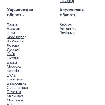
Смиківці
Харьковская
Херсонская
область
область
Харків
Херсон
Балаклія
Антонівка
Ізюм
Зимівник
Красноград
Куп'янськ
Лозова
Дергачі
Зміїв
Пісочин
Валки
Мерефа
Кегичівка
Буди
Васищеве
Безлюдівка
Солоницівка
Печеніги
Малинівка
Манченки
Борова