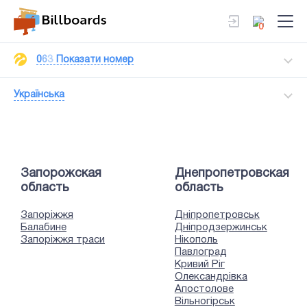
0
0
6
3
Показати номер
Українська
Запорожская
Днепропетровская
область
область
Запоріжжя
Дніпропетровськ
Балабине
Дніпродзержинськ
Запоріжжя траси
Нікополь
Павлоград
Кривий Ріг
Олександрівка
Апостолове
Вільногірськ