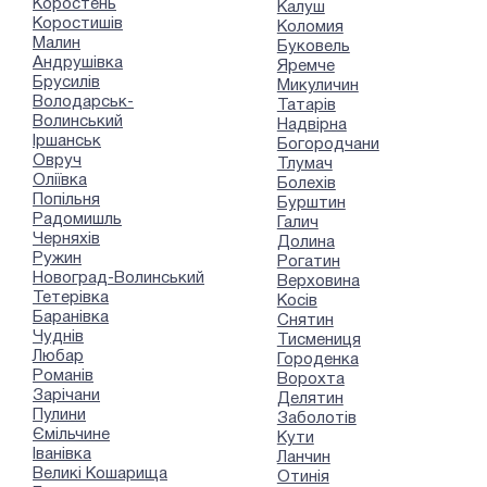
Коростень
Калуш
Коростишів
Коломия
Малин
Буковель
Андрушівка
Яремче
Брусилів
Микуличин
Володарськ-
Татарів
Волинський
Надвірна
Іршанськ
Богородчани
Овруч
Тлумач
Оліївка
Болехів
Попільня
Бурштин
Радомишль
Галич
Черняхів
Долина
Ружин
Рогатин
Новоград-Волинський
Верховина
Тетерівка
Косів
Баранівка
Снятин
Чуднів
Тисмениця
Любар
Городенка
Романів
Ворохта
Зарічани
Делятин
Пулини
Заболотів
Ємільчине
Кути
Іванівка
Ланчин
Великі Кошарища
Отинія