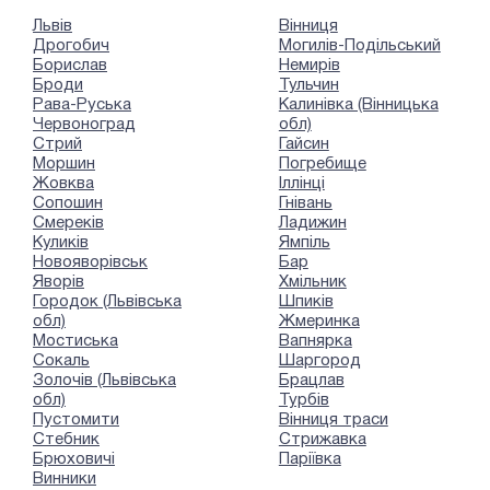
Львів
Вінниця
Дрогобич
Могилів-Подільський
Борислав
Немирів
Броди
Тульчин
Рава-Руська
Калинівка (Вінницька
Червоноград
обл)
Стрий
Гайсин
Моршин
Погребище
Жовква
Іллінці
Сопошин
Гнівань
Смереків
Ладижин
Куликів
Ямпіль
Новояворівськ
Бар
Яворів
Хмільник
Городок (Львівська
Шпиків
обл)
Жмеринка
Мостиська
Вапнярка
Сокаль
Шаргород
Золочів (Львівська
Брацлав
обл)
Турбів
Пустомити
Вінниця траси
Стебник
Стрижавка
Брюховичі
Паріївка
Винники