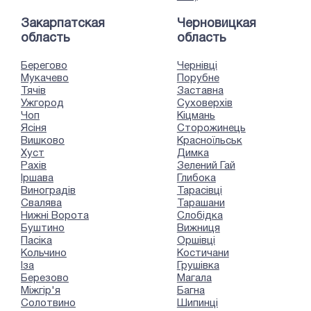
Закарпатская
Черновицкая
область
область
Берегово
Чернівці
Мукачево
Порубне
Тячів
Заставна
Ужгород
Суховерхів
Чоп
Кіцмань
Ясіня
Сторожинець
Вишково
Красноїльськ
Хуст
Димка
Рахів
Зелений Гай
Іршава
Глибока
Виноградів
Тарасівці
Свалява
Тарашани
Нижні Ворота
Слобідка
Буштино
Вижниця
Пасіка
Оршівці
Кольчино
Костичани
Іза
Грушівка
Березово
Магала
Міжгір'я
Багна
Солотвино
Шипинці