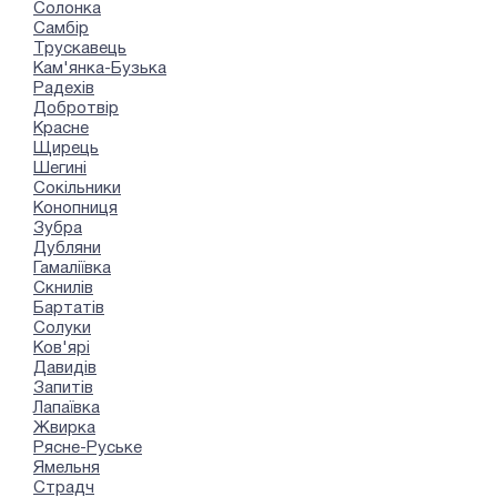
Солонка
Самбір
Трускавець
Кам'янка-Бузька
Радехів
Добротвір
Красне
Щирець
Шегині
Сокільники
Конопниця
Зубра
Дубляни
Гамаліївка
Скнилів
Бартатів
Солуки
Ков'ярі
Давидів
Запитів
Лапаївка
Жвирка
Рясне-Руське
Ямельня
Страдч