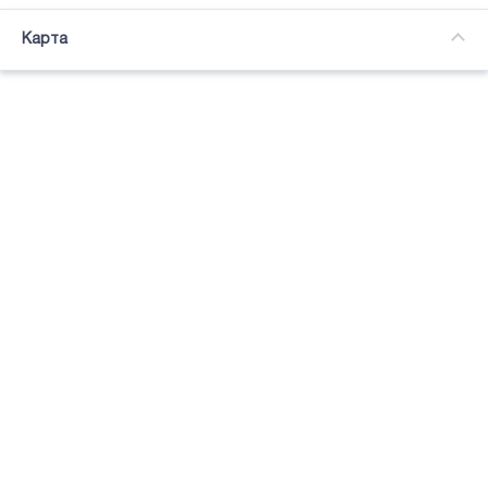
Часткова зайнятість
Карта
Підсвітка