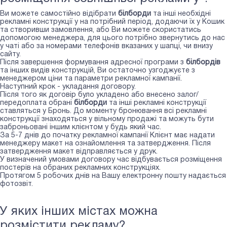
Ви можете самостійно відібрати
білборди
та інші необхідні
рекламні конструкції у
на потрібний період, додаючи їх у Кошик
та створивши замовлення, або Ви можете скористатись
допомогою менеджера, для цього потрібно звернутись до нас
у чаті або за номерами телефонів вказаних у шапці, чи внизу
сайту.
Після завершення формування адресної програми з
білбордів
та інших видів конструкцій, Ви остаточно узгоджуєте з
менеджером ціни та параметри рекламної кампанії.
Наступний крок - укладання договору.
Після того як договір було укладено або внесено залог/
передоплата обрані
білборди
та інші рекламні конструкції
ставляться у Бронь. До моменту бронювання всі рекламні
конструкції знаходяться у вільному продажі та можуть бути
заброньовані іншим клієнтом у будь який час.
За 5-7 днів до початку рекламної кампанії Клієнт має надати
менеджеру макет на ознайомлення та затвердження. Після
затвердження макет відправляється у друк.
У визначений умовами договору час відбувається розміщення
постерів на обраних рекламних конструкціях.
Протягом 5 робочих днів на Вашу електронну пошту надається
фотозвіт.
У яких інших містах можна
розмістити рекламу?