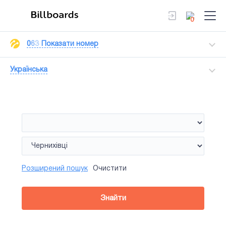
0
0
6
3
Показати номер
Українська
Розширений пошук
Очистити
Знайти