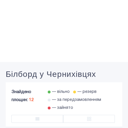
Білборд у Чернихівцях
Знайдено
— вільно
— резерв
площин:
12
— за передзамовленням
— зайнято
Додати в кошик