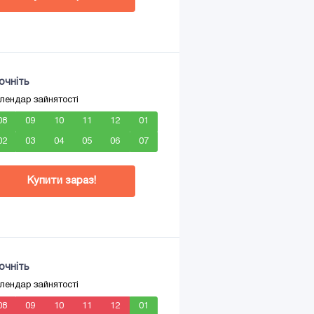
очніть
лендар зайнятості
08
09
10
11
12
01
02
03
04
05
06
07
Купити зараз!
очніть
лендар зайнятості
08
09
10
11
12
01