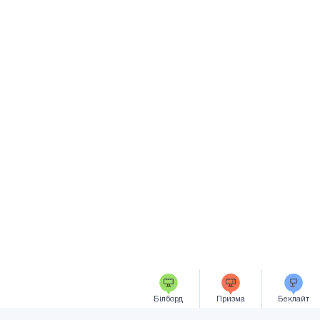
Білборд
Призма
Беклайт