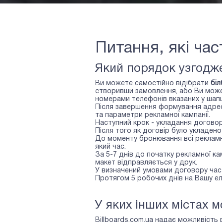
Питання, які ча
Який порядок узгодже
Ви можете самостійно відібрати
бі
створивши замовлення, або Ви може
номерами телефонів вказаних у шапці
Після завершення формування адре
та параметри рекламної кампанії.
Наступний крок - укладання договор
Після того як договір було укладен
До моменту бронювання всі рекламні
який час.
За 5-7 днів до початку рекламної к
макет відправляється у друк.
У визначений умовами договору час 
Протягом 5 робочих днів на Вашу е
У яких інших містах 
Billboards.com.ua надає можливість 