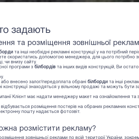
сто задають
ння та розміщення зовнішньої реклам
лборди
та інші необхідні рекламні конструкції у
на потрібний пері
те скористатись допомогою менеджера, для цього потрібно зве
, чи внизу сайту.
сної програми з
білбордів
та інших видів конструкцій, Ви оста
у.
о або внесено залог/передоплата обрані
білборди
та інші реклам
 конструкції знаходяться у вільному продажі та можуть бути з
ампанії Клієнт має надати менеджеру макет на ознайомлення та
відбувається розміщення постерів на обраних рекламних конст
лектронну пошту надається фотозвіт.
можна розмістити рекламу?
розміщення зовнішньої реклами по всій території України, зокре