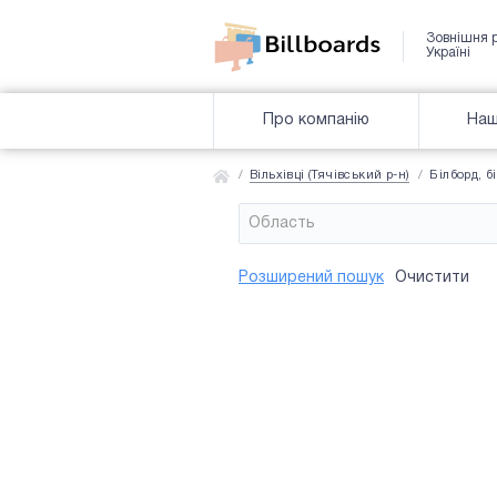
Зовнішня 
Україні
Про компанію
Наш
Вільхівці (Тячівський р-н)
Білборд, бі
Область
Район
Сторона
Усi
Усi
Розширений пошук
Очистити