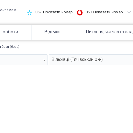
реклама в
0
6
7
Показати номер
0
5
0
Показати номер
і роботи
Відгуки
Питання, які часто за
гборд (борд)
Вільхівці (Тячівський р-н)
Білборд
зайнятiсть
Часткова зайнятість