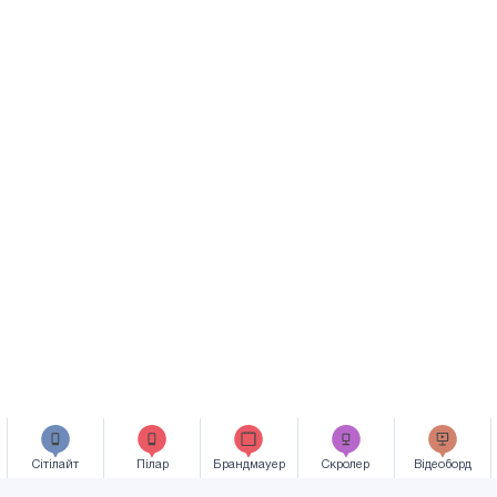
Сiтiлайт
Пілар
Брандмауер
Скролер
Відеоборд