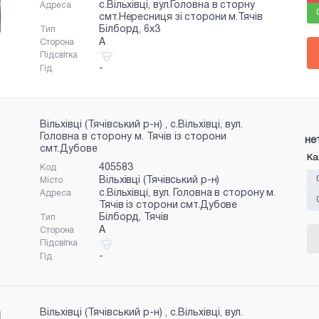
с.Вільхівці, вул.Головна в сторну
Адреса
смт.Нересниця зі сторони м.Тячів
Білборд, 6x3
Тип
A
Сторона
Підсвітка
-
Гід
Вільхівці (Тячівський р-н) , с.Вільхівці, вул.
Головна в сторону м. Тячів із сторони
не
смт.Дубове
Ка
405583
Код
Вільхівці (Тячівський р-н)
Місто
с.Вільхівці, вул. Головна в сторону м.
Адреса
Тячів із сторони смт.Дубове
Білборд, Тячів
Тип
A
Сторона
Підсвітка
-
Гід
Вільхівці (Тячівський р-н) , с.Вільхівці, вул.