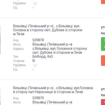
Підсвітка
-
Гід
Вільхівці (Тячівський р-н) , с.Вільхівці, вул.
ут
Головна в сторону смт. Дубове зї сторони
Ка
м.Тячів
529878
Код
Вільхівці (Тячівський р-н)
Місто
с.Вільхівці, вул. Головна в сторону
Адреса
смт. Дубове зї сторони м.Тячів
Білборд, 6x3
Тип
B
Сторона
Підсвітка
-
Гід
Вільхівці (Тячівський р-н) , с.Вільхівці, вул.Головна
ут
в сторну смт.Нересниця зі сторони м.Тячів
Ка
529879
Код
Вільхівці (Тячівський р-н)
Місто