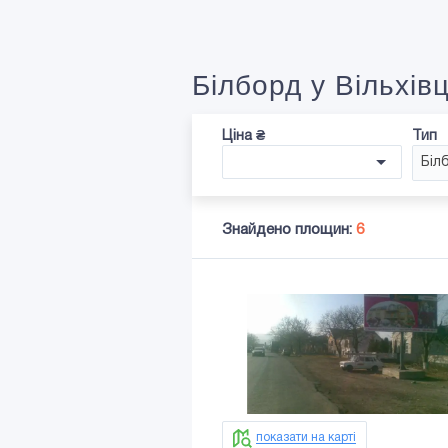
Білборд у Вільхів
Ціна ₴
Тип
Біл
Знайдено площин:
6
показати на карті