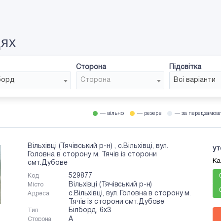
цях
Сторона
Підсвітка
борд
Сторона
Всі варіанти
— вільно
— резерв
— за передзамов
Вільхівці (Тячівський р-н) , с.Вільхівці, вул.
ут
Головна в сторону м. Тячів із сторони
Ка
смт.Дубове
529877
Код
Вільхівці (Тячівський р-н)
Місто
с.Вільхівці, вул. Головна в сторону м.
Адреса
Тячів із сторони смт.Дубове
Білборд, 6x3
Тип
A
Сторона