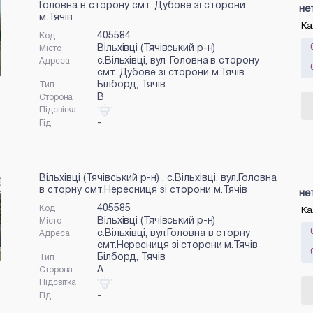
Головна в сторону смт. Дубове зї сторони
не
м.Тячів
Ка
405584
Код
Вільхівці (Тячівський р-н)
Місто
с.Вільхівці, вул. Головна в сторону
Адреса
смт. Дубове зї сторони м.Тячів
Білборд, Тячів
Тип
B
Сторона
Підсвітка
-
Гід
Вільхівці (Тячівський р-н) , с.Вільхівці, вул.Головна
в сторну смт.Нересниця зі сторони м.Тячів
не
405585
Код
Ка
Вільхівці (Тячівський р-н)
Місто
с.Вільхівці, вул.Головна в сторну
Адреса
смт.Нересниця зі сторони м.Тячів
Білборд, Тячів
Тип
A
Сторона
Підсвітка
-
Гід