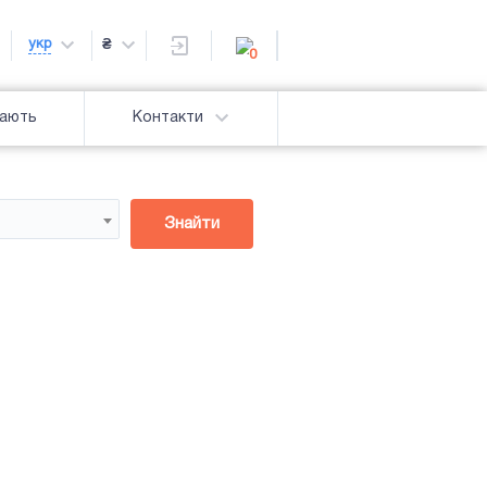
укр
₴
0
дають
Контакти
Знайти
Підсвітка