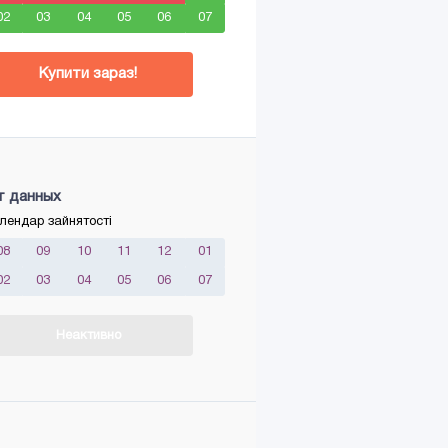
02
03
04
05
06
07
Купити зараз!
т данных
лендар зайнятості
08
09
10
11
12
01
02
03
04
05
06
07
Неактивно