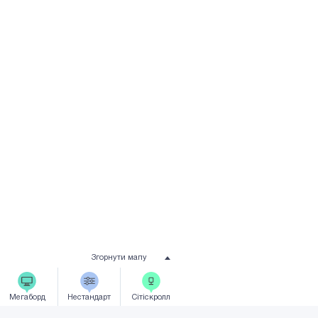
Згорнути мапу
Мегаборд
Нестандарт
Сiтicкролл