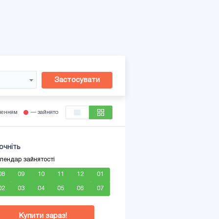
Застосувати
ленням
— зайнято
очніть
лендар зайнятості
08
09
10
11
12
01
02
03
04
05
06
07
Купити зараз!