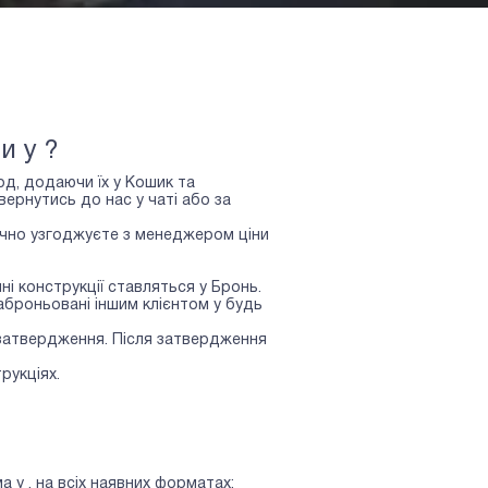
и у ?
од, додаючи їх у Кошик та
рнутись до нас у чаті або за
точно узгоджуєте з менеджером ціни
ні конструкції ставляться у Бронь.
аброньовані іншим клієнтом у будь
 затвердження. Після затвердження
рукціях.
ма у
, на всіх наявних форматах: