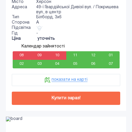
Місто
Херсон
Адреса
49-ї Гвардійської Дивізії вул. / Покришева
вул., в центр
Тип
Білборд, 3x6
Сторона
A
Підсвітка
Гід
-
Ціна
уточніть
Календар зайнятості
08
09
10
11
12
01
02
03
04
05
06
07
показати на карті
Купити зараз!