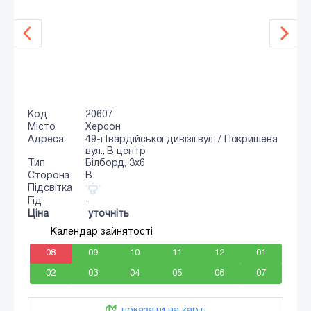
Код
20607
Місто
Херсон
Адреса
49-ї Гвардійської дивізії вул. / Покришева
вул., В центр
Тип
Білборд, 3x6
Сторона
B
Підсвітка
Гід
-
Ціна
уточніть
Календар зайнятості
08
09
10
11
12
01
02
03
04
05
06
07
показати на карті