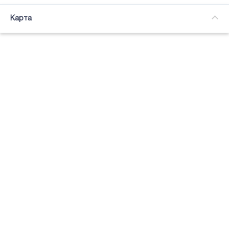
Часткова зайнятість
Карта
Підсвітка