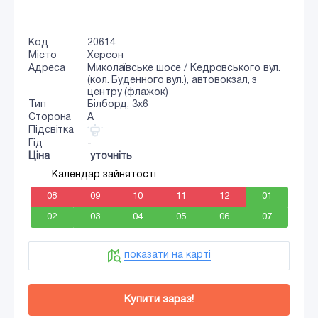
Код
20614
Місто
Херсон
Адреса
Миколаївське шосе / Кедровського вул.
(кол. Буденного вул.), автовокзал, з
центру (флажок)
Тип
Білборд, 3x6
Сторона
A
Підсвітка
Гід
-
Ціна
уточніть
Календар зайнятості
08
09
10
11
12
01
02
03
04
05
06
07
показати на карті
Купити зараз!