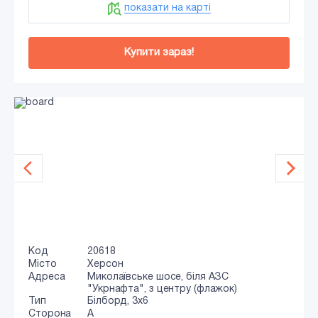
показати на карті
Купити зараз!
Код
20618
Місто
Херсон
Адреса
Миколаївське шосе, біля АЗС
"Укрнафта", з центру (флажок)
Тип
Білборд, 3x6
Сторона
A