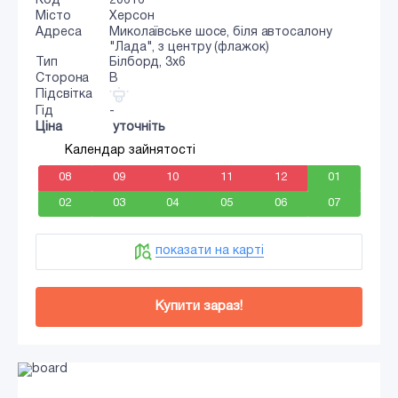
Код
20616
Місто
Херсон
Адреса
Миколаївське шосе, біля автосалону
"Лада", з центру (флажок)
Тип
Білборд, 3x6
Сторона
B
Підсвітка
Гід
-
Ціна
уточніть
Календар зайнятості
08
09
10
11
12
01
02
03
04
05
06
07
показати на карті
Купити зараз!