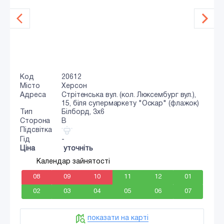
Код
20612
Місто
Херсон
Адреса
Стрітенська вул. (кол. Люксембург вул.),
15, біля супермаркету "Оскар" (флажок)
Тип
Білборд, 3x6
Сторона
B
Підсвітка
Гід
-
Ціна
уточніть
Календар зайнятості
08
09
10
11
12
01
02
03
04
05
06
07
показати на карті