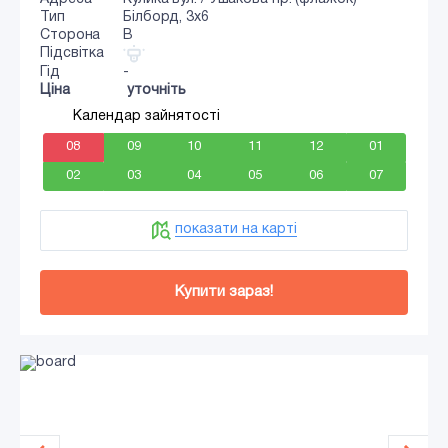
Тип
Білборд, 3x6
Сторона
B
Підсвітка
Гід
-
Ціна
уточніть
Календар зайнятості
08
09
10
11
12
01
02
03
04
05
06
07
показати на карті
Купити зараз!