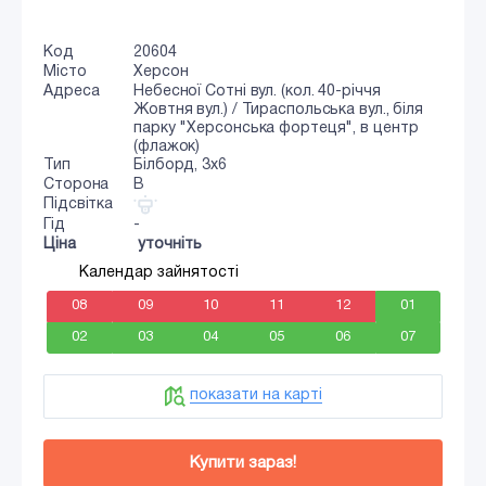
Код
20604
Місто
Херсон
Адреса
Небесної Сотні вул. (кол. 40-річчя
Жовтня вул.) / Тираспольська вул., біля
парку "Херсонська фортеця", в центр
(флажок)
Тип
Білборд, 3x6
Сторона
B
Підсвітка
Гід
-
Ціна
уточніть
Календар зайнятості
08
09
10
11
12
01
02
03
04
05
06
07
показати на карті
Купити зараз!