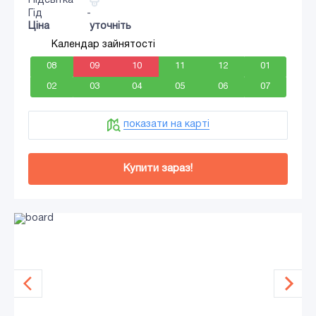
Підсвітка
Гід
-
Ціна
уточніть
Календар зайнятості
08
09
10
11
12
01
02
03
04
05
06
07
показати на карті
Купити зараз!