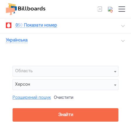
0
0
5
0
Показати номер
Українська
Область
Херсон
Розширений пошук
Очистити
Район
Сторона
Усi
Усi
Тип
Знайти
зайнятiсть