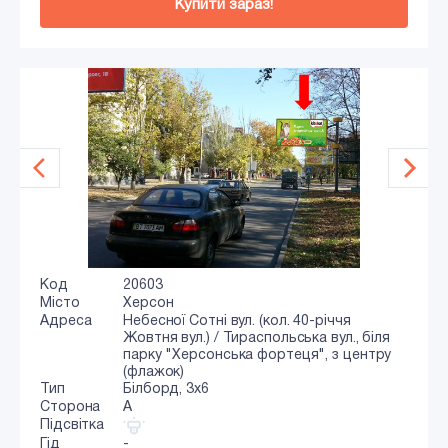
Купити зараз!
Код
20603
Місто
Херсон
Адреса
Небесної Сотні вул. (кол. 40-річчя
Жовтня вул.) / Тираспольська вул., біля
парку "Херсонська фортеця", з центру
(флажок)
Тип
Білборд, 3x6
Сторона
A
Підсвітка
Гід
-