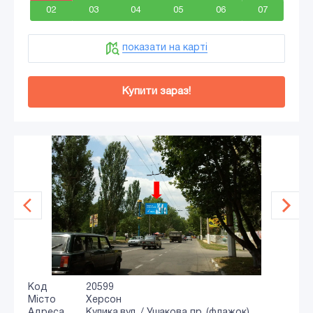
02
03
04
05
06
07
показати на карті
Купити зараз!
Код
20599
Місто
Херсон
Адреса
Кулика вул. / Ушакова пр. (флажок)