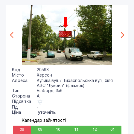
Код
20598
Місто
Херсон
Адреса
Кулика вул. / Тираспольська вул., біля
АЗС "Лукойл" (флажок)
Тип
Білборд, 3x6
Сторона
A
Підсвітка
Гід
-
Ціна
уточніть
Календар зайнятості
08
09
10
11
12
01