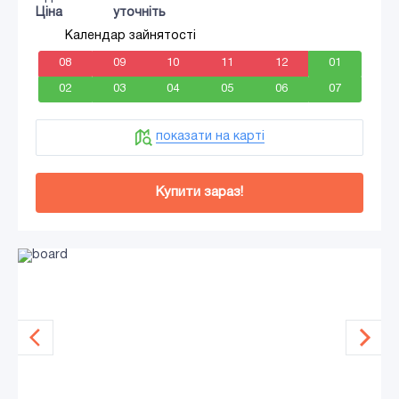
Ціна
уточніть
Календар зайнятості
08
09
10
11
12
01
02
03
04
05
06
07
показати на карті
Купити зараз!