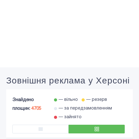
Зовнішня реклама у Херсоні
Знайдено
— вільно
— резерв
площин:
4705
— за передзамовленням
— зайнято