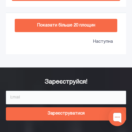
Додати в кошик
Показати більше
20
площин
Наступна
Зареєструйся!
Зареєструватися