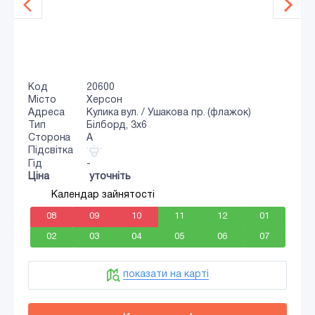
Код
20600
Місто
Херсон
Адреса
Кулика вул. / Ушакова пр. (флажок)
Тип
Білборд, 3x6
Сторона
A
Підсвітка
Гід
-
Ціна
уточніть
Календар зайнятості
08
09
10
11
12
01
02
03
04
05
06
07
показати на карті