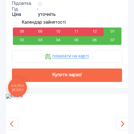
Підсвітка
Гід
-
Ціна
уточніть
Календар зайнятості
08
09
10
11
12
01
02
03
04
05
06
07
показати на карті
Купити зараз!
КНОПКА
ЗВ'ЯЗКУ