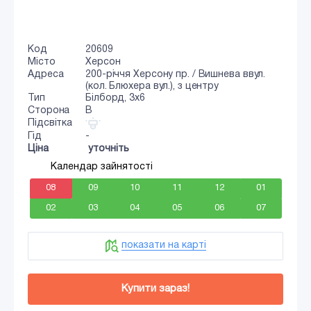
Код
20609
Місто
Херсон
Адреса
200-річчя Херсону пр. / Вишнева ввул.
(кол. Блюхера вул.), з центру
Тип
Білборд, 3x6
Сторона
B
Підсвітка
Гід
-
Ціна
уточніть
Календар зайнятості
08
09
10
11
12
01
02
03
04
05
06
07
показати на карті
Купити зараз!