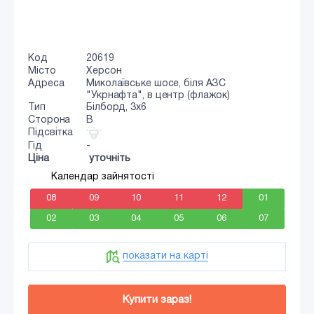
Код
20619
Місто
Херсон
Адреса
Миколаївське шосе, біля АЗС
"Укрнафта", в центр (флажок)
Тип
Білборд, 3x6
Сторона
B
Підсвітка
Гід
-
Ціна
уточніть
Календар зайнятості
08
09
10
11
12
01
02
03
04
05
06
07
показати на карті
Купити зараз!