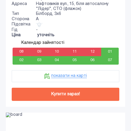
Адреса
Нафтовиків вул., 15, біля автосалону
"Лідер", СТО (флажок)
Тип
Білборд, 3x6
Сторона
A
Підсвітка
Гід
-
Ціна
уточніть
Календар зайнятості
08
09
10
11
12
01
02
03
04
05
06
07
показати на карті
Купити зараз!