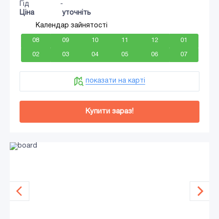
Гід
-
Ціна
уточніть
Календар зайнятості
08
09
10
11
12
01
02
03
04
05
06
07
показати на карті
Купити зараз!