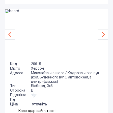
Код
20615
Місто
Херсон
Адреса
Миколаївське шосе / Кедровського вул.
(кол. Буденного вул.), автовокзал, в
центр (флажок)
Тип
Білборд, 3x6
Сторона
B
Підсвітка
Гід
-
Ціна
уточніть
Календар зайнятості