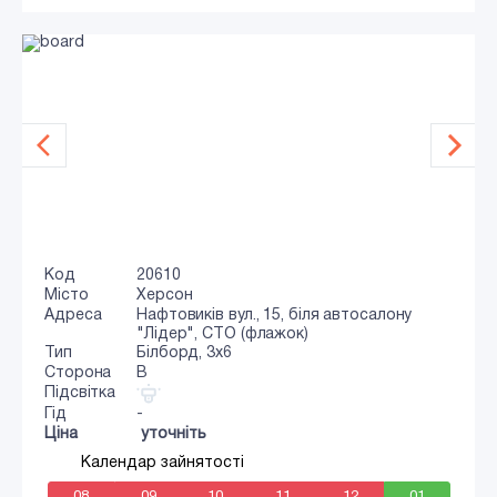
Код
20610
Місто
Херсон
Адреса
Нафтовиків вул., 15, біля автосалону
"Лідер", СТО (флажок)
Тип
Білборд, 3x6
Сторона
B
Підсвітка
Гід
-
Ціна
уточніть
Календар зайнятості
08
09
10
11
12
01