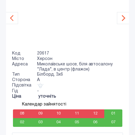
Код
20617
Місто
Херсон
Адреса
Миколаївське шосе, біля автосалону
"Лада", в центр (флажок)
Тип
Білборд, 3x6
Сторона
A
Підсвітка
Гід
-
Ціна
уточніть
Календар зайнятості
08
09
10
11
12
01
02
03
04
05
06
07