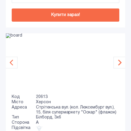
Купити зараз!
Код
20613
Місто
Херсон
Адреса
Стрітенська вул. (кол. Люксембург вул.),
15, біля супермаркету "Оскар" (флажок)
Тип
Білборд, 3x6
Сторона
A
Підсвітка