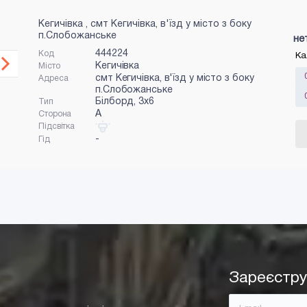
Кегичівка , смт Кегичівка, в'їзд у місто з боку
п.Слобожанське
не
444224
Код
Ка
Кегичівка
Місто
смт Кегичівка, в'їзд у місто з боку
Адреса
п.Слобожанське
Білборд, 3x6
Тип
A
Сторона
Підсвітка
-
Гід
Зареєстру