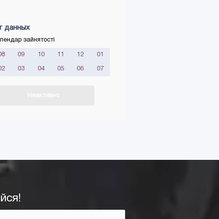
т данных
лендар зайнятості
08
09
10
11
12
01
02
03
04
05
06
07
Неактивно
йся!