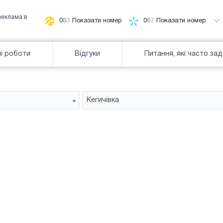
реклама в
0
6
3
Показати номер
0
6
7
Показати номер
і роботи
Відгуки
Питання, які часто за
Кегичівка
Білборд
зайнятiсть
Часткова зайнятість