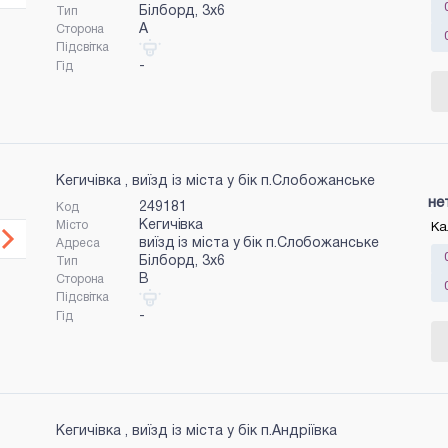
Білборд, 3х6
Тип
A
Сторона
Підсвітка
-
Гід
Кегичівка , виїзд із міста у бік п.Слобожанське
не
249181
Код
Кегичівка
Місто
Ка
виїзд із міста у бік п.Слобожанське
Адреса
Білборд, 3х6
Тип
B
Сторона
Підсвітка
-
Гід
Кегичівка , виїзд із міста у бік п.Андріївка