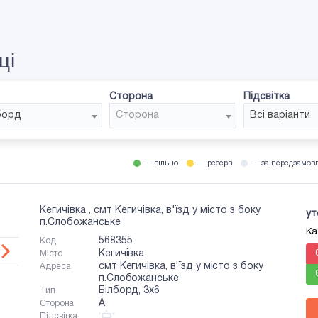
ці
Сторона
Підсвітка
борд
Сторона
Всі варіанти
— вільно
— резерв
— за передзамов
Кегичівка , смт Кегичівка, в'їзд у місто з боку
ут
п.Слобожанське
Ка
568355
Код
Кегичівка
Місто
смт Кегичівка, в'їзд у місто з боку
Адреса
п.Слобожанське
Білборд, 3x6
Тип
A
Сторона
Підсвітка