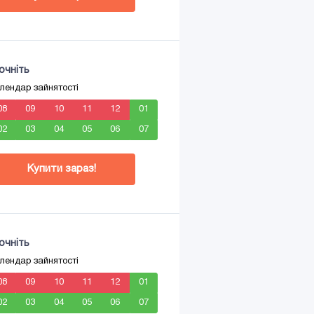
очніть
лендар зайнятості
08
09
10
11
12
01
02
03
04
05
06
07
Купити зараз!
очніть
лендар зайнятості
08
09
10
11
12
01
02
03
04
05
06
07