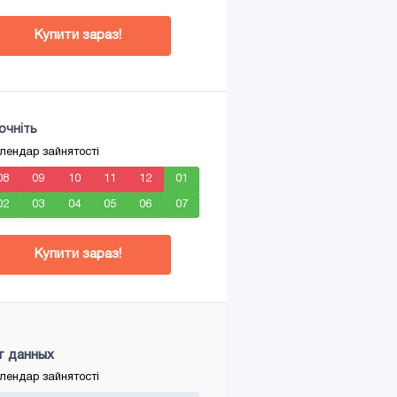
Купити зараз!
очніть
лендар зайнятості
08
09
10
11
12
01
02
03
04
05
06
07
Купити зараз!
т данных
лендар зайнятості