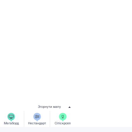
Згорнути мапу
Мегаборд
Нестандарт
Сiтicкролл