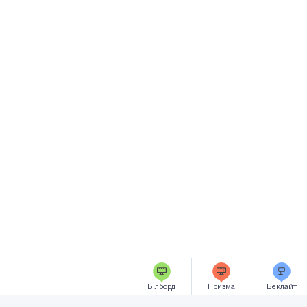
Білборд
Призма
Беклайт