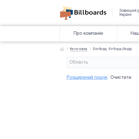
Зовнішня 
Україні
Про компанію
Наш
Кегичівка
Білборд, бігборд (борд)
Область
Район
Сторона
Усi
Усi
Розширений пошук
Очистити