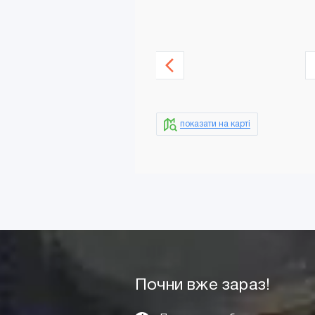
показати на карті
Додати в кошик
Почни вже зараз!