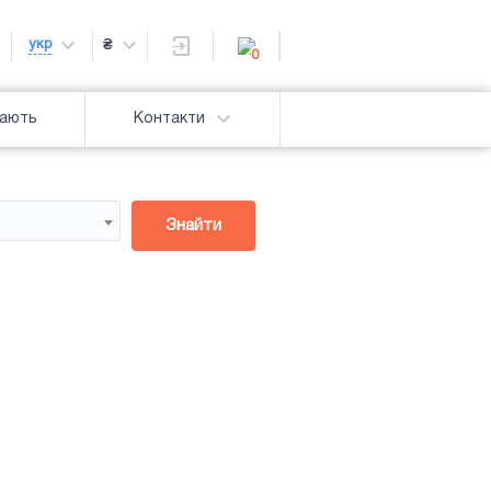
укр
₴
0
дають
Контакти
Знайти
Підсвітка