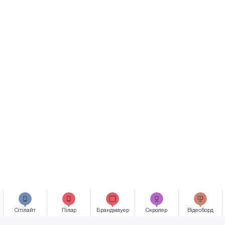
Сiтiлайт
Пілар
Брандмауер
Скролер
Відеоборд