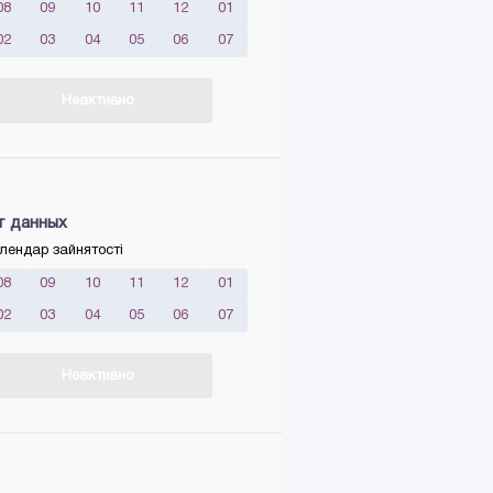
08
09
10
11
12
01
02
03
04
05
06
07
Неактивно
т данных
лендар зайнятості
08
09
10
11
12
01
02
03
04
05
06
07
Неактивно