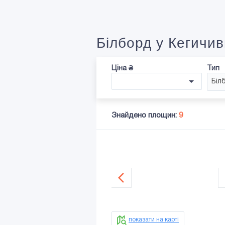
Білборд у Кегичив
Ціна ₴
Тип
Біл
Знайдено площин:
9
показати на карті