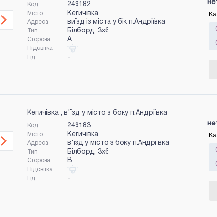
не
249182
Код
Кегичівка
Місто
Ка
виїзд із міста у бік п.Андріївка
Адреса
Білборд, 3х6
Тип
A
Сторона
Підсвітка
-
Гід
Кегичівка , в'їзд у місто з боку п.Андріївка
не
249183
Код
Кегичівка
Місто
Ка
в'їзд у місто з боку п.Андріївка
Адреса
Білборд, 3х6
Тип
B
Сторона
Підсвітка
-
Гід