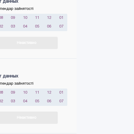
т данных
лендар зайнятості
08
09
10
11
12
01
02
03
04
05
06
07
Неактивно
т данных
лендар зайнятості
08
09
10
11
12
01
02
03
04
05
06
07
Неактивно