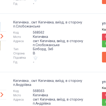
-
Гід
Кегичівка , смт Кегичівка, виїзд, в сторону
ут
п.Слобожанське
Ка
568562
Код
Кегичівка
Місто
смт Кегичівка, виїзд, в сторону
Адреса
п.Слобожанське
Білборд, 3x6
Тип
B
Сторона
Підсвітка
-
Гід
Кегичівка , смт Кегичівка, виїзд, в сторону
ут
п.Андріївка
Ка
568563
Код
Кегичівка
Місто
смт Кегичівка, виїзд, в сторону
Адреса
п.Андріївка