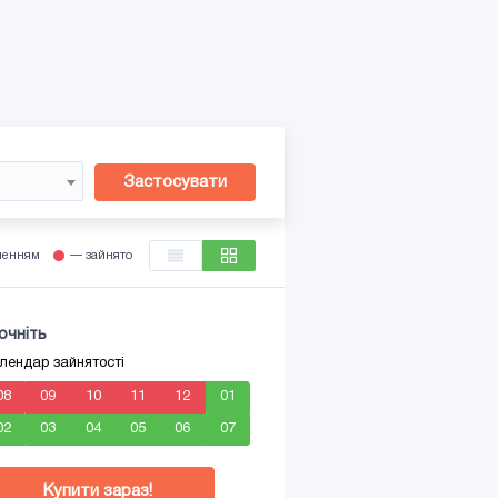
Застосувати
ленням
— зайнято
очніть
лендар зайнятості
08
09
10
11
12
01
02
03
04
05
06
07
Купити зараз!