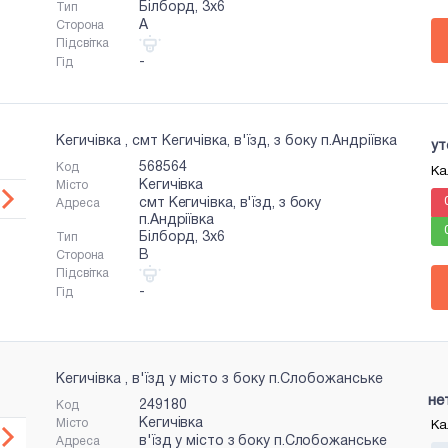
Білборд, 3x6
Тип
A
Сторона
Підсвітка
-
Гід
Кегичівка , смт Кегичівка, в'їзд, з боку п.Андріївка
ут
568564
Код
Ка
Кегичівка
Місто
смт Кегичівка, в'їзд, з боку
Адреса
п.Андріївка
Білборд, 3x6
Тип
B
Сторона
Підсвітка
-
Гід
Кегичівка , в'їзд у місто з боку п.Слобожанське
не
249180
Код
Кегичівка
Місто
Ка
в'їзд у місто з боку п.Слобожанське
Адреса