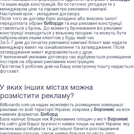
та інших видів конструкцій, Ви остаточно узгоджуєте з
менеджером ціни та параметри рекламної кампанії.
Наступний крок - укладання договору.
Після того як договір було укладено або внесено залог/
передоплата обрані
білборди
та інші рекламні конструкції
ставляться у Бронь. До моменту бронювання всі рекламні
конструкції знаходяться у вільному продажі та можуть бути
заброньовані іншим клієнтом у будь який час.
За 5-7 днів до початку рекламної кампанії Клієнт має надати
менеджеру макет на ознайомлення та затвердження. Після
затвердження макет відправляється у друк.
У визначений умовами договору час відбувається розміщення
постерів на обраних рекламних конструкціях.
Протягом 5 робочих днів на Вашу електронну пошту надається
фотозвіт.
У яких інших містах можна
розмістити рекламу?
Billboards.com.ua надає можливість розміщення зовнішньої
реклами по всій території України, зокрема у
Воронежі
, на всіх
наявних форматах:
Білборд
.
База налічує більше ніж
9
рекламних площин у місті
Воронежі
.
На сайті для Вашої зручності наявні пошук на мапі України, яку
можна масштабувати та детально бачити розташування
рекламних площин, також наявні фільтри по місту, типу