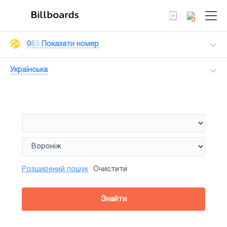
0
0
6
3
Показати номер
Українська
Розширений пошук
Очистити
Знайти