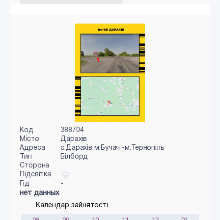
Код
388704
Місто
Дарахів
Адреса
с.Дарахів м.Бучач -м.Тернопіль
Тип
Білборд
Сторона
Підсвітка
Гід
-
нет данных
Календар зайнятості