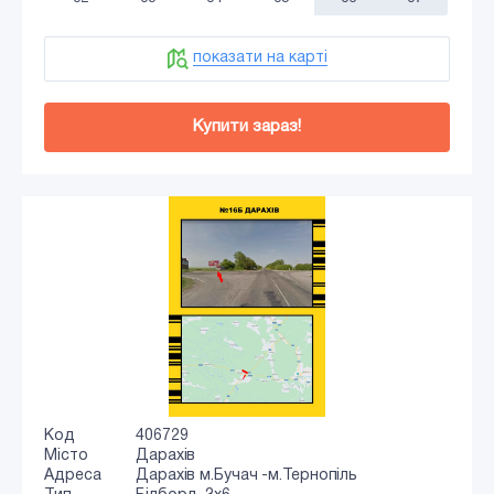
показати на карті
Купити зараз!
Код
406729
Місто
Дарахів
Адреса
Дарахів м.Бучач -м.Тернопіль