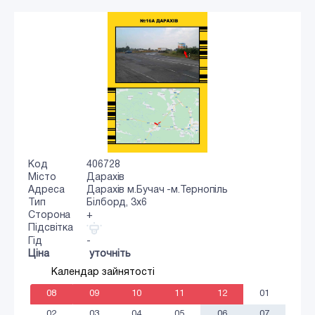
Код
406728
Місто
Дарахів
Адреса
Дарахів м.Бучач -м.Тернопіль
Тип
Білборд, 3х6
Сторона
+
Підсвітка
Гід
-
Ціна
уточніть
Календар зайнятості
08
09
10
11
12
01
02
03
04
05
06
07