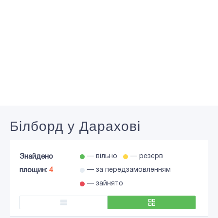
Білборд у Дарахові
Знайдено
— вільно
— резерв
площин:
4
— за передзамовленням
— зайнято