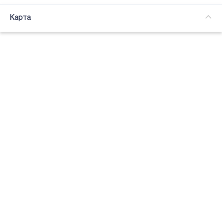
Часткова зайнятість
Карта
Підсвітка