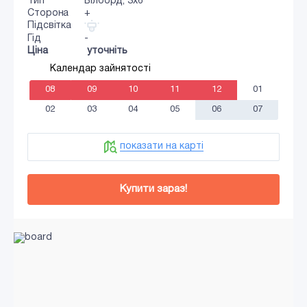
Тип
Білборд, 3х6
Сторона
+
Підсвітка
Гід
-
Ціна
уточніть
Календар зайнятості
08
09
10
11
12
01
02
03
04
05
06
07
показати на карті
Купити зараз!