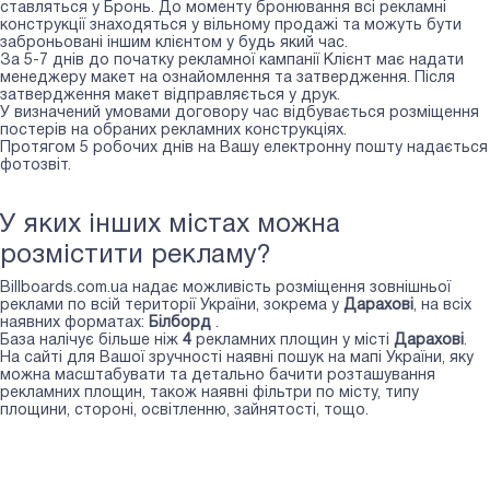
ставляться у Бронь. До моменту бронювання всі рекламні
конструкції знаходяться у вільному продажі та можуть бути
заброньовані іншим клієнтом у будь який час.
За 5-7 днів до початку рекламної кампанії Клієнт має надати
менеджеру макет на ознайомлення та затвердження. Після
затвердження макет відправляється у друк.
У визначений умовами договору час відбувається розміщення
постерів на обраних рекламних конструкціях.
Протягом 5 робочих днів на Вашу електронну пошту надається
фотозвіт.
У яких інших містах можна
розмістити рекламу?
Billboards.com.ua надає можливість розміщення зовнішньої
реклами по всій території України, зокрема у
Дарахові
, на всіх
наявних форматах:
Білборд
.
База налічує більше ніж
4
рекламних площин у місті
Дарахові
.
На сайті для Вашої зручності наявні пошук на мапі України, яку
можна масштабувати та детально бачити розташування
рекламних площин, також наявні фільтри по місту, типу
площини, стороні, освітленню, зайнятості, тощо.