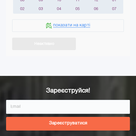
08
09
10
11
12
01
02
03
04
05
06
07
показати на карті
Неактивно
Додати в кошик
Зареєструйся!
Зареєструватися