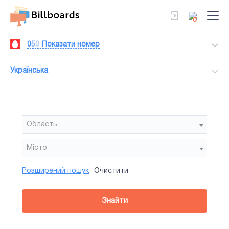
0
0
5
0
Показати номер
Українська
Область
Мiсто
Розширений пошук
Очистити
Район
Сторона
Усi
Усi
Білборд
Знайти
зайнятiсть