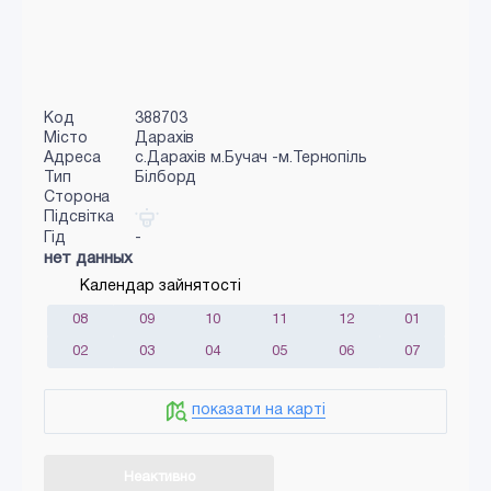
Код
388703
Місто
Дарахів
Адреса
с.Дарахів м.Бучач -м.Тернопіль
Тип
Білборд
Сторона
Підсвітка
Гід
-
нет данных
Календар зайнятості
08
09
10
11
12
01
02
03
04
05
06
07
показати на карті
Неактивно