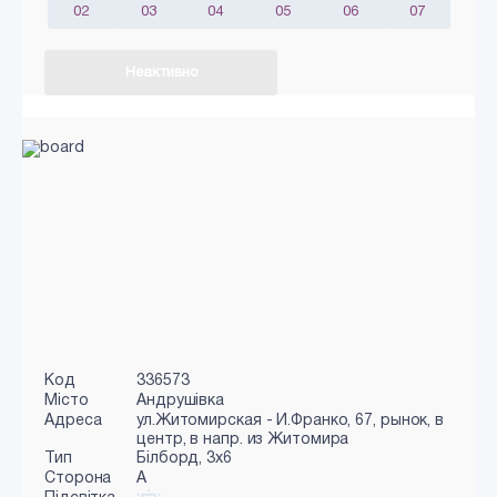
02
03
04
05
06
07
Неактивно
Код
336573
Місто
Андрушівка
Адреса
ул.Житомирская - И.Франко, 67, рынок, в
центр, в напр. из Житомира
Тип
Білборд, 3х6
Сторона
A