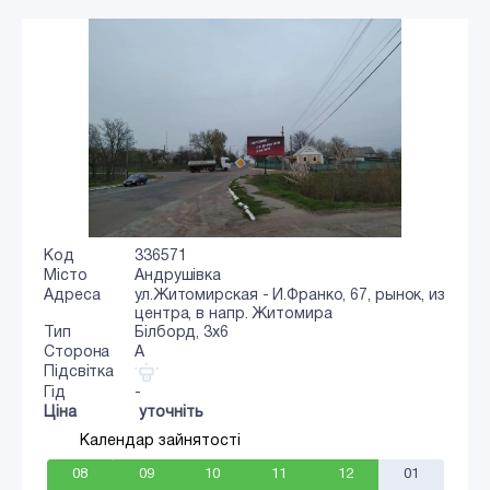
Код
336571
Місто
Андрушівка
Адреса
ул.Житомирская - И.Франко, 67, рынок, из
центра, в напр. Житомира
Тип
Білборд, 3х6
Сторона
A
Підсвітка
Гід
-
Ціна
уточніть
Календар зайнятості
08
09
10
11
12
01