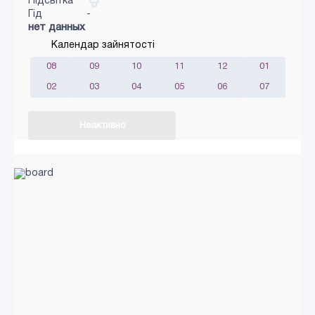
Підсвітка
Гід
-
нет данных
Календар зайнятості
08
09
10
11
12
01
02
03
04
05
06
07
Неактивно