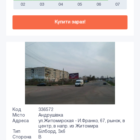
02
03
04
05
06
07
Купити зараз!
Код
336572
Місто
Андрушівка
Адреса
ул.Житомирская - И.Франко, 67, рынок, в
центр, в напр. из Житомира
Тип
Білборд, 3х6
Сторона
B