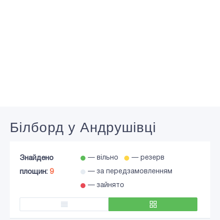
Білборд у Андрушівці
Знайдено
— вільно
— резерв
площин:
9
— за передзамовленням
— зайнято