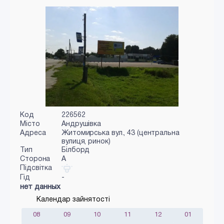
Код
226562
Місто
Андрушівка
Адреса
Житомирська вул., 43 (центральна
вулиця, ринок)
Тип
Білборд
Сторона
A
Підсвітка
Гід
-
нет данных
Календар зайнятості
08
09
10
11
12
01