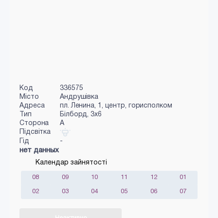
Код
336575
Місто
Андрушівка
Адреса
пл. Ленина, 1, центр, горисполком
Тип
Білборд, 3х6
Сторона
A
Підсвітка
Гід
-
нет данных
Календар зайнятості
08
09
10
11
12
01
02
03
04
05
06
07