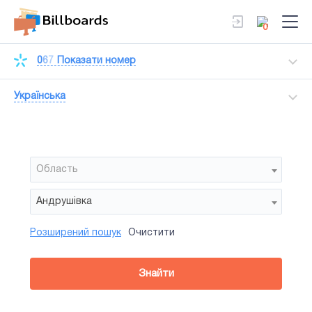
0
0
6
7
Показати номер
Українська
Область
Андрушівка
Розширений пошук
Очистити
Район
Сторона
Усi
Усi
Білборд
Знайти
зайнятiсть