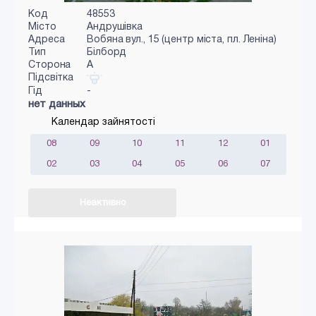
Код
48553
Місто
Андрушівка
Адреса
Вобяна вул., 15 (центр міста, пл. Леніна)
Тип
Білборд
Сторона
A
Підсвітка
Гід
-
нет данных
Календар зайнятості
08
09
10
11
12
01
02
03
04
05
06
07
Неактивно