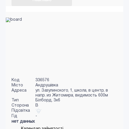
Неактивно
Код
336576
Місто
Андрушівка
Адреса
ул. Зазулинского, 1, школа, в центр, в
напр. из Житомира, видимость 600м
Тип
Білборд, 3х6
Сторона
B
Підсвітка
Гід
-
нет данных
Календар зайнятості