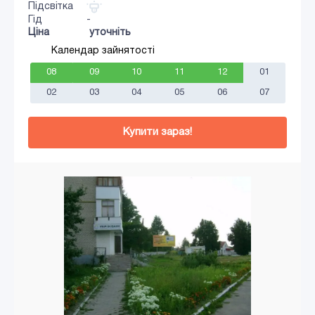
Підсвітка
Гід
-
Ціна
уточніть
Календар зайнятості
08
09
10
11
12
01
02
03
04
05
06
07
Купити зараз!