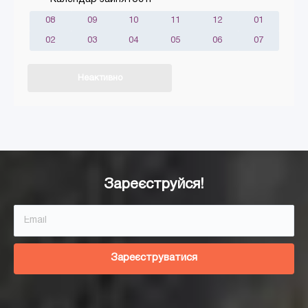
08
09
10
11
12
01
02
03
04
05
06
07
Неактивно
Додати в кошик
Зареєструйся!
Зареєструватися