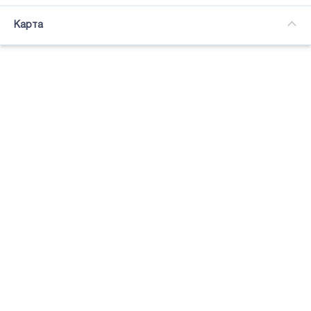
Часткова зайнятість
Карта
Підсвітка