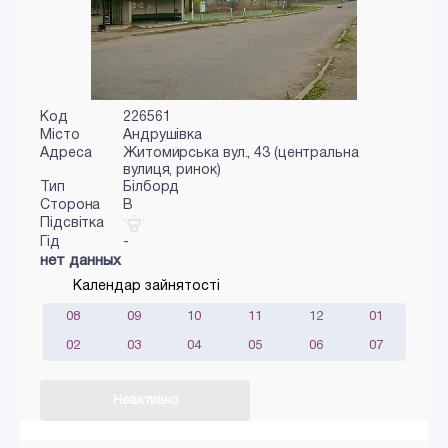
Код
226561
Місто
Андрушівка
Адреса
Житомирська вул., 43 (центральна
вулиця, ринок)
Тип
Білборд
Сторона
B
Підсвітка
Гід
-
нет данных
Календар зайнятості
08
09
10
11
12
01
02
03
04
05
06
07
Неактивно