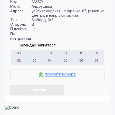
Код
336574
Місто
Андрушівка
Адреса
ул.Житомирская - И.Франко, 67, рынок, из
центра, в напр. Житомира
Тип
Білборд, 3х6
Сторона
B
Підсвітка
Гід
-
нет данных
Календар зайнятості
08
09
10
11
12
01
02
03
04
05
06
07
показати на карті
Неактивно