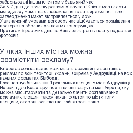
заброньовані іншим клієнтом у будь який час.
За 5-7 днів до початку рекламної кампанії Клієнт має надати
менеджеру макет на ознайомлення та затвердження. Після
затвердження макет відправляється у друк.
У визначений умовами договору час відбувається розміщення
постерів на обраних рекламних конструкціях.
Протягом 5 робочих днів на Вашу електронну пошту надається
фотозвіт.
У яких інших містах можна
розмістити рекламу?
Billboards.com.ua надає можливість розміщення зовнішньої
реклами по всій території України, зокрема у
Андрушівці
, на всіх
наявних форматах:
Білборд
.
База налічує більше ніж
9
рекламних площин у місті
Андрушівці
.
На сайті для Вашої зручності наявні пошук на мапі України, яку
можна масштабувати та детально бачити розташування
рекламних площин, також наявні фільтри по місту, типу
площини, стороні, освітленню, зайнятості, тощо.