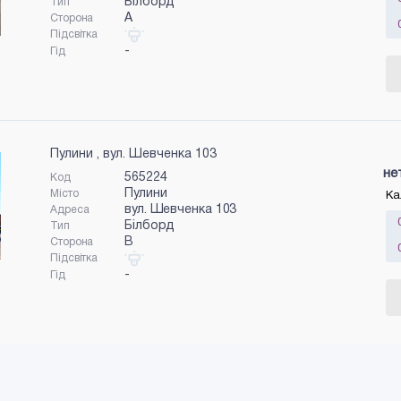
Білборд
Тип
A
Сторона
Підсвітка
-
Гід
Пулини , вул. Шевченка 103
не
565224
Код
Пулини
Місто
Ка
вул. Шевченка 103
Адреса
Білборд
Тип
B
Сторона
Підсвітка
-
Гід