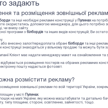
сто задають
ння та розміщення зовнішньої реклам
лборди
та інші необхідні рекламні конструкції у
Пулинах
на потріб
те скористатись допомогою менеджера, для цього потрібно зве
, чи внизу сайту.
сної програми з
білбордів
та інших видів конструкцій, Ви оста
у.
о або внесено залог/передоплата обрані
білборди
та інші реклам
 конструкції знаходяться у вільному продажі та можуть бути з
ампанії Клієнт має надати менеджеру макет на ознайомлення та
відбувається розміщення постерів на обраних рекламних конст
лектронну пошту надається фотозвіт.
можна розмістити рекламу?
розміщення зовнішньої реклами по всій території України, зокре
площин у місті
Пулинах
.
і пошук на мапі України, яку можна масштабувати та детально 
у, типу площини, стороні, освітленню, зайнятості, тощо.