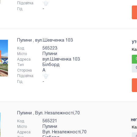
Підсвітка
-
Гід
Пулини , вул.Шевченка 103
ут
565223
Код
Ка
Пулини
Місто
вул.Шевченка 103
Адреса
Білборд
Тип
A
Сторона
Підсвітка
-
Гід
Пулини , Вул. Незалежності,70
не
565221
Код
Пулини
Місто
Ка
Вул. Незалежності,70
Адреса