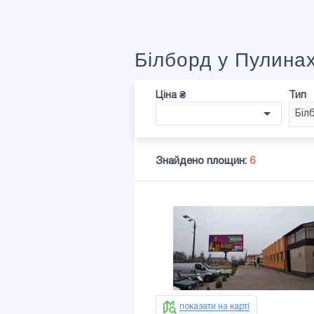
Білборд у Пулина
Ціна ₴
Тип
Біл
Знайдено площин:
6
показати на карті