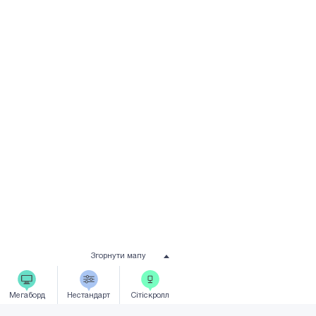
Згорнути мапу
Мегаборд
Нестандарт
Сiтicкролл