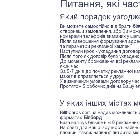
Питання, які ча
Який порядок узгодже
Ви можете самостійно відібрати
бі
створивши замовлення, або Ви може
номерами телефонів вказаних у шапці
Після завершення формування адре
та параметри рекламної кампанії.
Наступний крок - укладання договор
Після того як договір було укладен
До моменту бронювання всі рекламні
який час.
За 5-7 днів до початку рекламної к
макет відправляється у друк.
У визначений умовами договору час 
Протягом 5 робочих днів на Вашу е
У яких інших містах 
Billboards.com.ua надає можливість 
форматах:
Білборд
.
База налічує більше ніж
6
рекламних 
На сайті для Вашої зручності наявн
площин, також наявні фільтри по міст