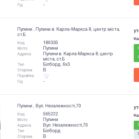
-
Гід
Пулини , Пулини в. Карла-Маркса 8, центр міста,
ут
ст.Б
Ка
186335
Код
Пулини
Місто
Пулини в. Карла-Маркса 8, центр
Адреса
міста, ст.Б
Білборд, 6x3
Тип
B
Сторона
Підсвітка
-
Гід
Пулини , Вул. Незалежності,70
ут
565222
Код
Ка
Пулини
Місто
Вул. Незалежності,70
Адреса
Білборд
Тип
B
Сторона