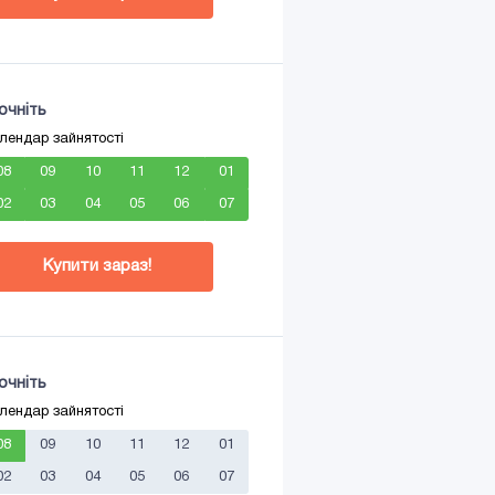
очніть
лендар зайнятості
08
09
10
11
12
01
02
03
04
05
06
07
Купити зараз!
очніть
лендар зайнятості
08
09
10
11
12
01
02
03
04
05
06
07