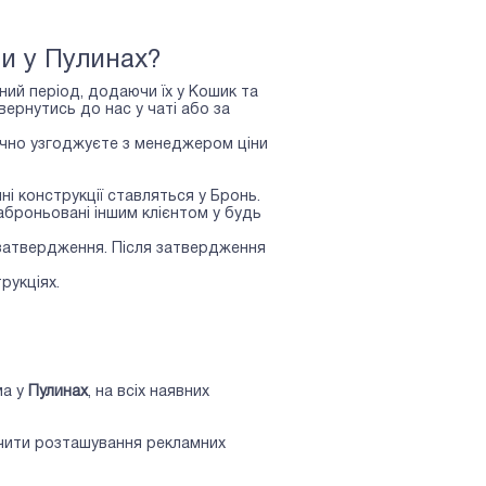
и у Пулинах?
ний період, додаючи їх у Кошик та
рнутись до нас у чаті або за
точно узгоджуєте з менеджером ціни
ні конструкції ставляться у Бронь.
аброньовані іншим клієнтом у будь
 затвердження. Після затвердження
рукціях.
ма у
Пулинах
, на всіх наявних
бачити розташування рекламних