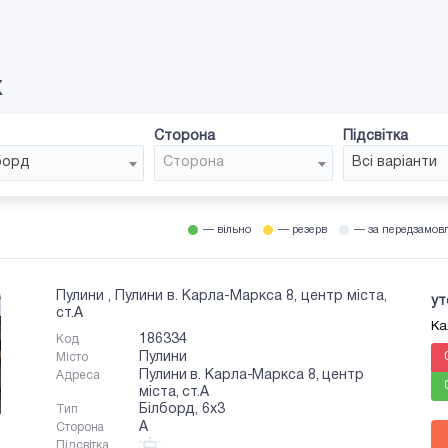
х
Сторона
Підсвітка
борд
Сторона
Всі варіанти
— вільно
— резерв
— за передзамов
Пулини , Пулини в. Карла-Маркса 8, центр міста,
ут
ст.А
Ка
186334
Код
Пулини
Місто
Пулини в. Карла-Маркса 8, центр
Адреса
міста, ст.А
Білборд, 6x3
Тип
A
Сторона
Підсвітка