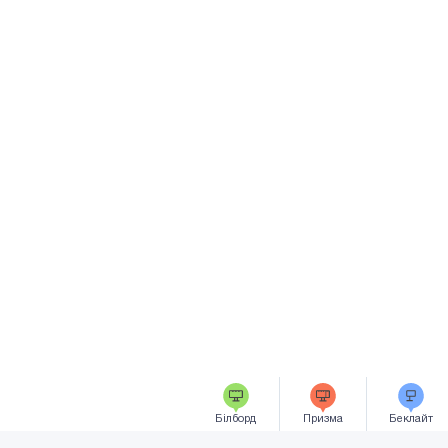
Білборд
Призма
Беклайт