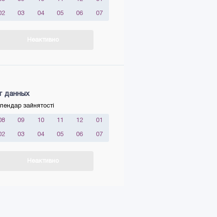
02
03
04
05
06
07
Неактивно
т данных
лендар зайнятості
08
09
10
11
12
01
02
03
04
05
06
07
Неактивно