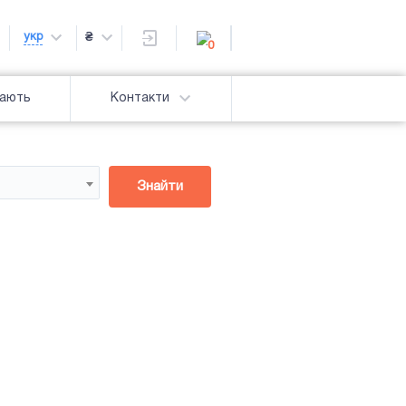
укр
₴
0
дають
Контакти
Знайти
Підсвітка