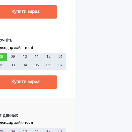
Купити зараз!
очніть
лендар зайнятості
08
09
10
11
12
01
02
03
04
05
06
07
Купити зараз!
т данных
лендар зайнятості
08
09
10
11
12
01