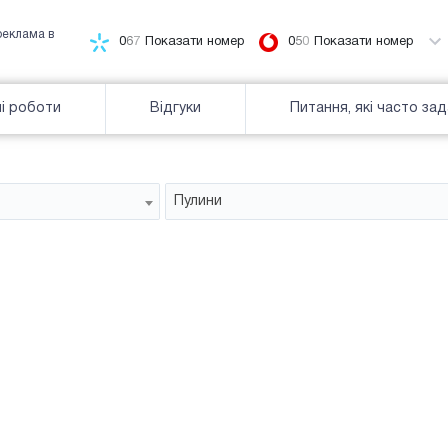
реклама в
0
6
7
Показати номер
0
5
0
Показати номер
і роботи
Відгуки
Питання, які часто за
Пулини
Білборд
зайнятiсть
Часткова зайнятість