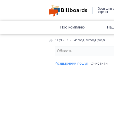
Зовнішня 
Україні
Про компанію
Наш
Пулини
Білборд, бігборд (борд)
Область
Район
Сторона
Усi
Усi
Розширений пошук
Очистити