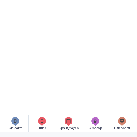
Сiтiлайт
Пілар
Брандмауер
Скролер
Відеоборд