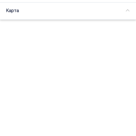
Часткова зайнятість
Карта
Підсвітка