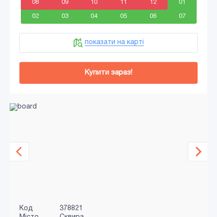
08
09
10
11
12
01
02
03
04
05
06
07
показати на карті
Купити зараз!
Код
378821