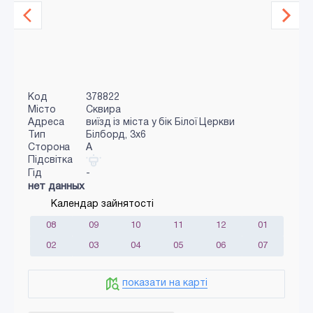
Код
378822
Місто
Сквира
Адреса
виїзд із міста у бік Білої Церкви
Тип
Білборд, 3х6
Сторона
A
Підсвітка
Гід
-
нет данных
Календар зайнятості
08
09
10
11
12
01
02
03
04
05
06
07
показати на карті