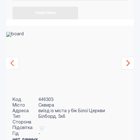
Неактивно
Код
446303
Місто
Сквира
Адреса
виїзд із міста у бік Білої Церкви
Тип
Білборд, 3x6
Сторона
Підсвітка
Гід
-
нет данных