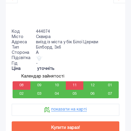
Код
444074
Місто
Сквира
Адреса
виїзд із міста у бік Білої Церкви
Тип
Білборд, 3x6
Сторона
A
Підсвітка
Гід
-
Ціна
уточніть
Календар зайнятості
08
09
10
11
12
01
02
03
04
05
06
07
показати на карті
Купити зараз!