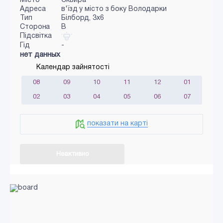
Місто
Сквира
Адреса
в'їзд у місто з боку Володарки
Тип
Білборд, 3х6
Сторона
B
Підсвітка
Гід
-
нет данных
Календар зайнятості
08
09
10
11
12
01
02
03
04
05
06
07
показати на карті
Неактивно