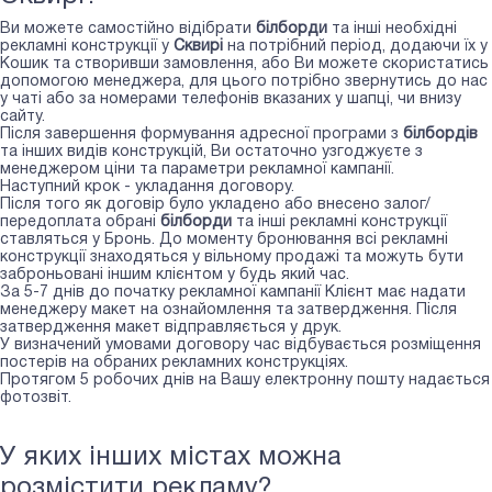
Ви можете самостійно відібрати
білборди
та інші необхідні
рекламні конструкції у
Сквирі
на потрібний період, додаючи їх у
Кошик та створивши замовлення, або Ви можете скористатись
допомогою менеджера, для цього потрібно звернутись до нас
у чаті або за номерами телефонів вказаних у шапці, чи внизу
сайту.
Після завершення формування адресної програми з
білбордів
та інших видів конструкцій, Ви остаточно узгоджуєте з
менеджером ціни та параметри рекламної кампанії.
Наступний крок - укладання договору.
Після того як договір було укладено або внесено залог/
передоплата обрані
білборди
та інші рекламні конструкції
ставляться у Бронь. До моменту бронювання всі рекламні
конструкції знаходяться у вільному продажі та можуть бути
заброньовані іншим клієнтом у будь який час.
За 5-7 днів до початку рекламної кампанії Клієнт має надати
менеджеру макет на ознайомлення та затвердження. Після
затвердження макет відправляється у друк.
У визначений умовами договору час відбувається розміщення
постерів на обраних рекламних конструкціях.
Протягом 5 робочих днів на Вашу електронну пошту надається
фотозвіт.
У яких інших містах можна
розмістити рекламу?