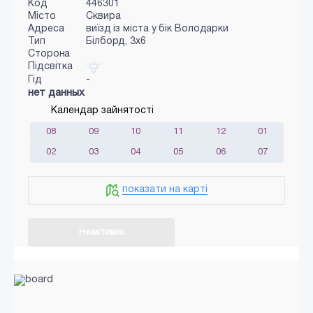
Код
446301
Місто
Сквира
Адреса
виїзд із міста у бік Володарки
Тип
Білборд, 3x6
Сторона
Підсвітка
Гід
-
нет данных
Календар зайнятості
08
09
10
11
12
01
02
03
04
05
06
07
показати на карті
Неактивно