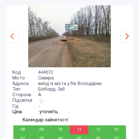
Код
444072
Місто
Сквира
Адреса
виїзд із міста у бік Володарки
Тип
Білборд, 3x6
Сторона
A
Підсвітка
Гід
-
Ціна
уточніть
Календар зайнятості
08
09
10
11
12
01
02
03
04
05
06
07