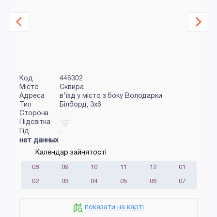
Код
446302
Місто
Сквира
Адреса
в'їзд у місто з боку Володарки
Тип
Білборд, 3x6
Сторона
Підсвітка
Гід
-
нет данных
Календар зайнятості
08
09
10
11
12
01
02
03
04
05
06
07
показати на карті