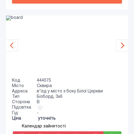
Код
444075
Місто
Сквира
Адреса
в'їзд у місто з боку Білої Церкви
Тип
Білборд, 3x6
Сторона
B
Підсвітка
Гід
-
Ціна
уточніть
Календар зайнятості