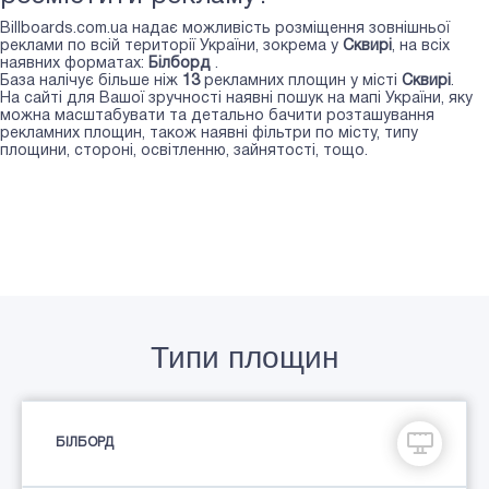
Billboards.com.ua надає можливість розміщення зовнішньої
реклами по всій території України, зокрема у
Сквирі
, на всіх
наявних форматах:
Білборд
.
База налічує більше ніж
13
рекламних площин у місті
Сквирі
.
На сайті для Вашої зручності наявні пошук на мапі України, яку
можна масштабувати та детально бачити розташування
рекламних площин, також наявні фільтри по місту, типу
площини, стороні, освітленню, зайнятості, тощо.
Типи площин
БІЛБОРД