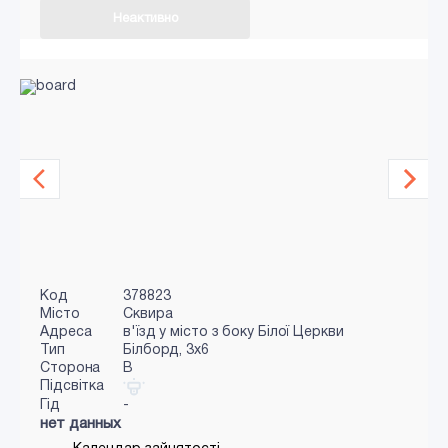
Неактивно
Код
378823
Місто
Сквира
Адреса
в'їзд у місто з боку Білої Церкви
Тип
Білборд, 3х6
Сторона
B
Підсвітка
Гід
-
нет данных