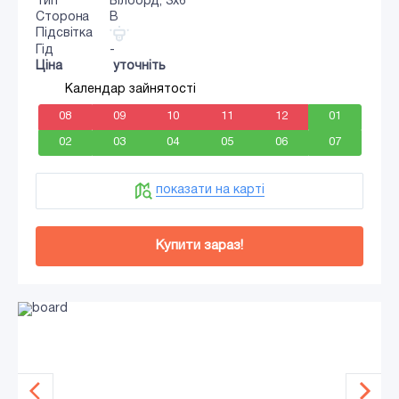
Тип
Білборд, 3x6
Сторона
B
Підсвітка
Гід
-
Ціна
уточніть
Календар зайнятості
08
09
10
11
12
01
02
03
04
05
06
07
показати на карті
Купити зараз!