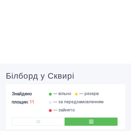
Білборд у Сквирі
Знайдено
— вільно
— резерв
площин:
11
— за передзамовленням
— зайнято