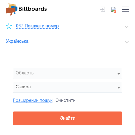
0
0
6
7
Показати номер
Українська
Область
Сквира
Розширений пошук
Очистити
Район
Сторона
Усi
Усi
Білборд
Знайти
зайнятiсть