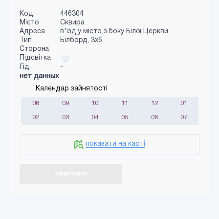
Код
446304
Місто
Сквира
Адреса
в'їзд у місто з боку Білої Церкви
Тип
Білборд, 3x6
Сторона
Підсвітка
Гід
-
нет данных
Календар зайнятості
08
09
10
11
12
01
02
03
04
05
06
07
показати на карті
Неактивно
Додати в кошик