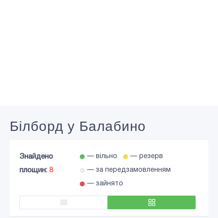
Білборд у Балабино
Знайдено
— вільно
— резерв
площин:
8
— за передзамовленням
— зайнято