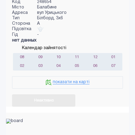
Код
248654
Місто
Балабине
Адреса
вул Урицького
Тип
Білборд, 3х6
Сторона
A
Підсвітка
Гід
-
нет данных
Календар зайнятості
08
09
10
11
12
01
02
03
04
05
06
07
показати на карті
Неактивно