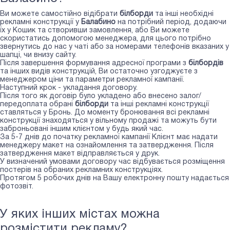
Ви можете самостійно відібрати
білборди
та інші необхідні
рекламні конструкції у
Балабино
на потрібний період, додаючи
їх у Кошик та створивши замовлення, або Ви можете
скористатись допомогою менеджера, для цього потрібно
звернутись до нас у чаті або за номерами телефонів вказаних у
шапці, чи внизу сайту.
Після завершення формування адресної програми з
білбордів
та інших видів конструкцій, Ви остаточно узгоджуєте з
менеджером ціни та параметри рекламної кампанії.
Наступний крок - укладання договору.
Після того як договір було укладено або внесено залог/
передоплата обрані
білборди
та інші рекламні конструкції
ставляться у Бронь. До моменту бронювання всі рекламні
конструкції знаходяться у вільному продажі та можуть бути
заброньовані іншим клієнтом у будь який час.
За 5-7 днів до початку рекламної кампанії Клієнт має надати
менеджеру макет на ознайомлення та затвердження. Після
затвердження макет відправляється у друк.
У визначений умовами договору час відбувається розміщення
постерів на обраних рекламних конструкціях.
Протягом 5 робочих днів на Вашу електронну пошту надається
фотозвіт.
У яких інших містах можна
розмістити рекламу?