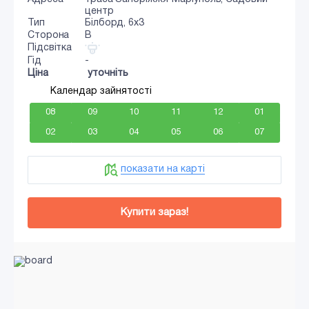
центр
Тип
Білборд, 6x3
Сторона
B
Підсвітка
Гід
-
Ціна
уточніть
Календар зайнятості
08
09
10
11
12
01
02
03
04
05
06
07
показати на карті
Купити зараз!