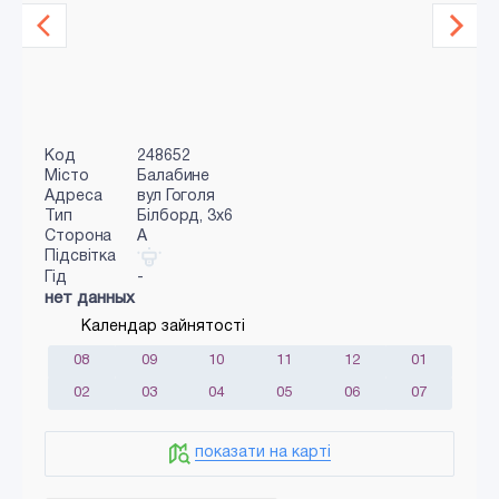
Код
248652
Місто
Балабине
Адреса
вул Гоголя
Тип
Білборд, 3х6
Сторона
A
Підсвітка
Гід
-
нет данных
Календар зайнятості
08
09
10
11
12
01
02
03
04
05
06
07
показати на карті