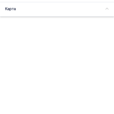
Часткова зайнятість
Карта
Підсвітка