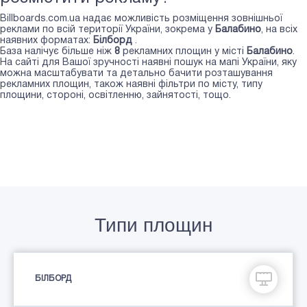
Billboards.com.ua надає можливість розміщення зовнішньої
реклами по всій території України, зокрема у
Балабино
, на всіх
наявних форматах:
Білборд
.
База налічує більше ніж
8
рекламних площин у місті
Балабино
.
На сайті для Вашої зручності наявні пошук на мапі України, яку
можна масштабувати та детально бачити розташування
рекламних площин, також наявні фільтри по місту, типу
площини, стороні, освітленню, зайнятості, тощо.
Типи площин
БІЛБОРД