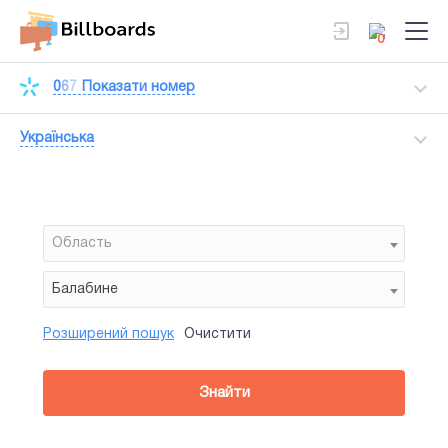
0
0
6
7
Показати номер
Українська
Область
Балабине
Розширений пошук
Очистити
Район
Сторона
Усi
Усi
Білборд
Знайти
зайнятiсть