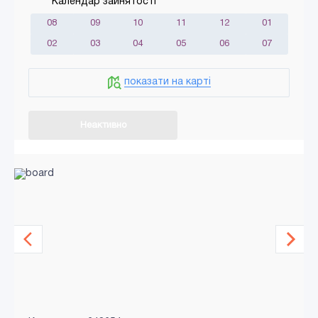
Календар зайнятості
08
09
10
11
12
01
02
03
04
05
06
07
показати на карті
Неактивно