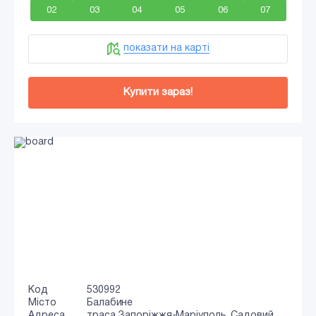
02
03
04
05
06
07
показати на карті
Купити зараз!
Код
530992
Місто
Балабине
Адреса
траса Запоріжжя-Маріуполь, Садовий