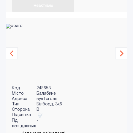
Неактивно
Код
248653
Місто
Балабине
Адреса
вул Гоголя
Тип
Білборд, 3х6
Сторона
B
Підсвітка
Гід
-
нет данных