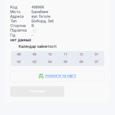
Код
498968
Місто
Балабине
Адреса
вул. Гоголя
Тип
Білборд, 3x6
Сторона
B
Підсвітка
Гід
-
нет данных
Календар зайнятості
08
09
10
11
12
01
02
03
04
05
06
07
показати на карті
Неактивно
Додати в кошик