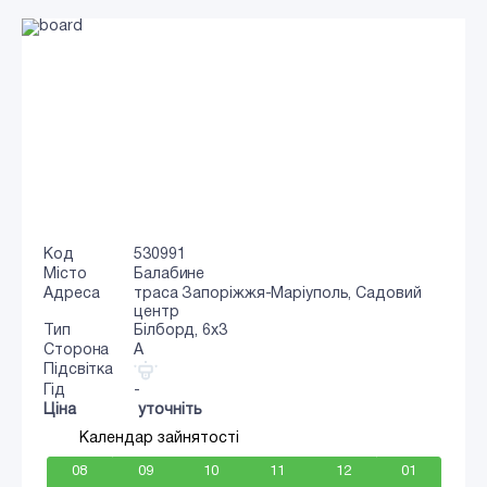
Код
530991
Місто
Балабине
Адреса
траса Запоріжжя-Маріуполь, Садовий
центр
Тип
Білборд, 6x3
Сторона
A
Підсвітка
Гід
-
Ціна
уточніть
Календар зайнятості
08
09
10
11
12
01