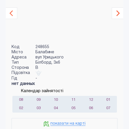
Код
248655
Місто
Балабине
Адреса
вул Урицького
Тип
Білборд, 3х6
Сторона
B
Підсвітка
Гід
-
нет данных
Календар зайнятості
08
09
10
11
12
01
02
03
04
05
06
07
показати на карті