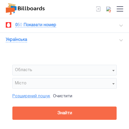
0
0
5
0
Показати номер
Українська
Область
Мiсто
Розширений пошук
Очистити
Район
Сторона
Усi
Усi
Тип
Знайти
зайнятiсть