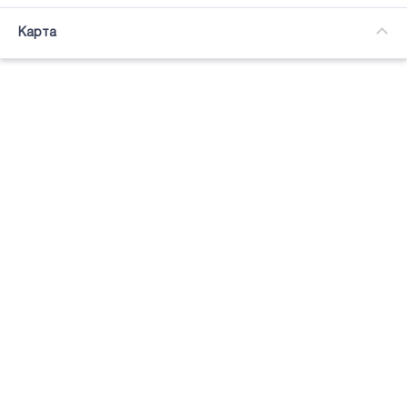
Часткова зайнятість
Карта
Підсвітка