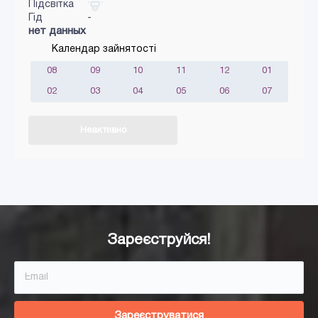
Підсвітка
Гід
-
нет данных
Календар зайнятості
08
09
10
11
12
01
02
03
04
05
06
07
Неактивно
Додати в кошик
Зареєструйся!
Зареєструватися