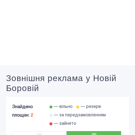
Зовнішня реклама у Новій
Боровій
Знайдено
— вільно
— резерв
площин:
2
— за передзамовленням
— зайнято