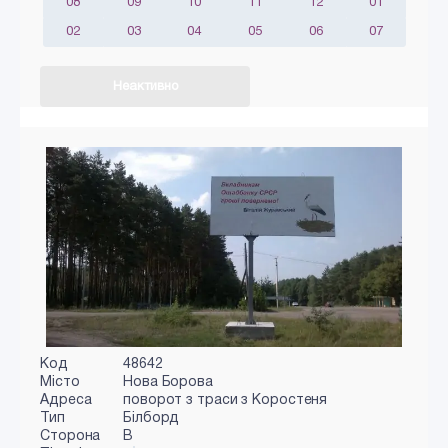
08
09
10
11
12
01
02
03
04
05
06
07
Неактивно
Код
48642
Місто
Нова Борова
Адреса
поворот з траси з Коростеня
Тип
Білборд
Сторона
B