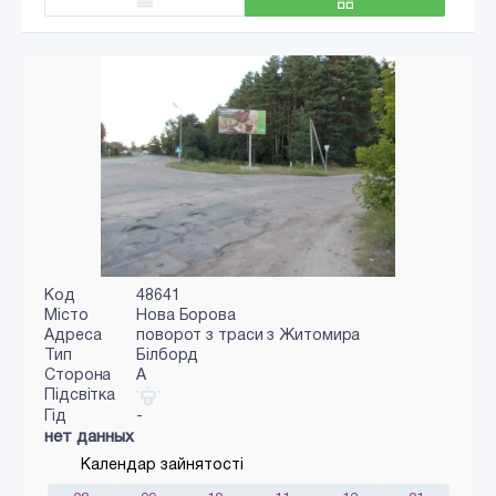
Код
48641
Місто
Нова Борова
Адреса
поворот з траси з Житомира
Тип
Білборд
Сторона
A
Підсвітка
Гід
-
нет данных
Календар зайнятості