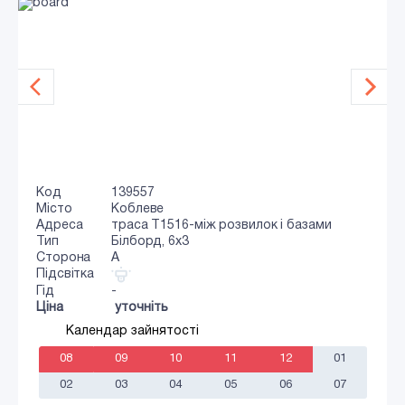
Код
139557
Місто
Коблеве
Адреса
траса Т1516-між розвилок і базами
Тип
Білборд, 6х3
Сторона
A
Підсвітка
Гід
-
Ціна
уточніть
Календар зайнятості
08
09
10
11
12
01
02
03
04
05
06
07