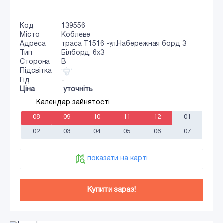
Код
139556
Місто
Коблеве
Адреса
траса Т1516 -ул.Набережная борд 3
Тип
Білборд, 6х3
Сторона
B
Підсвітка
Гід
-
Ціна
уточніть
Календар зайнятості
08
09
10
11
12
01
02
03
04
05
06
07
показати на карті
Купити зараз!