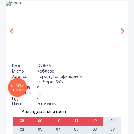
Код
139565
Місто
Коблеве
Адреса
Перед Дельфинарием
Тип
Білборд, 6х3
КНОПКА
Сторона
A
ЗВ'ЯЗКУ
Підсвітка
Гід
-
Ціна
уточніть
Календар зайнятості
08
09
10
11
12
01
02
03
04
05
06
07