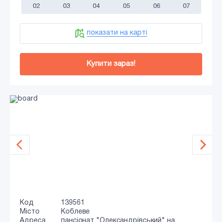
02
03
04
05
06
07
показати на карті
Купити зараз!
Код
139561
Місто
Коблеве
Адреса
пансіонат "Олександрівський" на