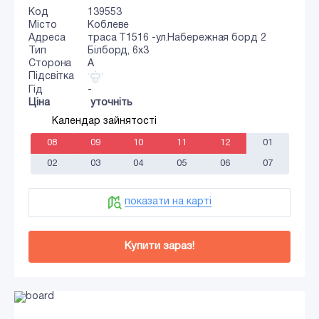
Код
139553
Місто
Коблеве
Адреса
траса Т1516 -ул.Набережная борд 2
Тип
Білборд, 6х3
Сторона
A
Підсвітка
Гід
-
Ціна
уточніть
Календар зайнятості
08
09
10
11
12
01
02
03
04
05
06
07
показати на карті
Купити зараз!