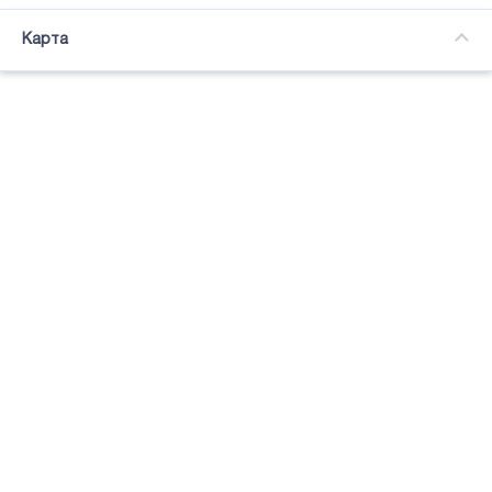
Часткова зайнятість
Карта
Підсвітка