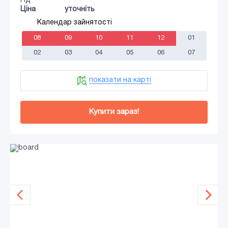
Гід
-
Ціна
уточніть
Календар зайнятості
08
09
10
11
12
01
02
03
04
05
06
07
показати на карті
Купити зараз!