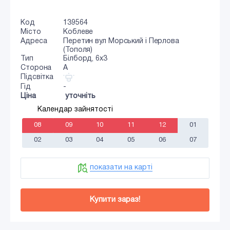
Код
139564
Місто
Коблеве
Адреса
Перетин вул Морський і Перлова
(Тополя)
Тип
Білборд, 6х3
Сторона
A
Підсвітка
Гід
-
Ціна
уточніть
Календар зайнятості
08
09
10
11
12
01
02
03
04
05
06
07
показати на карті
Купити зараз!