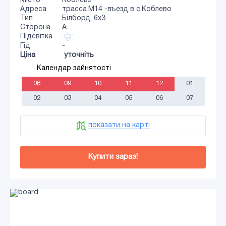
Місто
Коблеве
Адреса
трасса М14 -въезд в с.Коблево
Тип
Білборд, 6х3
Сторона
A
Підсвітка
Гід
-
Ціна
уточніть
Календар зайнятості
08
09
10
11
12
01
02
03
04
05
06
07
показати на карті
Купити зараз!