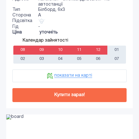
автостанції
Тип
Білборд, 6х3
Сторона
A
Підсвітка
Гід
-
Ціна
уточніть
Календар зайнятості
08
09
10
11
12
01
02
03
04
05
06
07
показати на карті
Купити зараз!