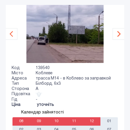
Код
139540
Місто
Коблеве
Адреса
трасса М14 - в Коблево за заправкой
Тип
Білборд, 6х3
Сторона
A
Підсвітка
Гід
-
Ціна
уточніть
Календар зайнятості
08
09
10
11
12
01
02
03
04
05
06
07