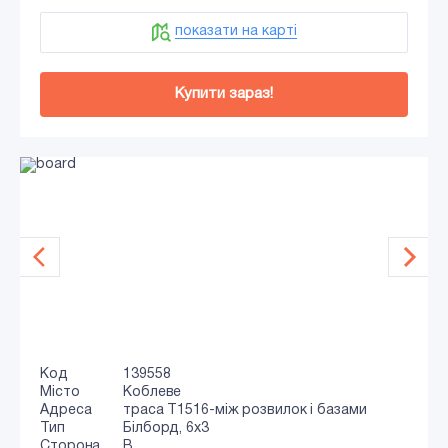
показати на карті
Купити зараз!
Код
139558
Місто
Коблеве
Адреса
траса Т1516-між розвилок і базами
Тип
Білборд, 6х3
Сторона
B