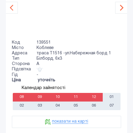
Код
139551
Місто
Коблеве
Адреса
траса Т1516 -ул.Набережная борд 1
Тип
Білборд, 6х3
Сторона
A
Підсвітка
Гід
-
Ціна
уточніть
Календар зайнятості
08
09
10
11
12
01
02
03
04
05
06
07
показати на карті