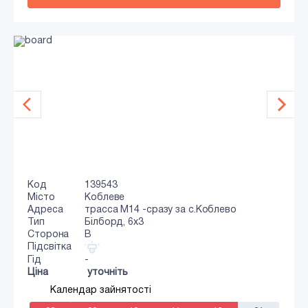
Код
139543
Місто
Коблеве
Адреса
трасса М14 -сразу за с.Коблево
Тип
Білборд, 6х3
Сторона
B
Підсвітка
Гід
-
Ціна
уточніть
Календар зайнятості