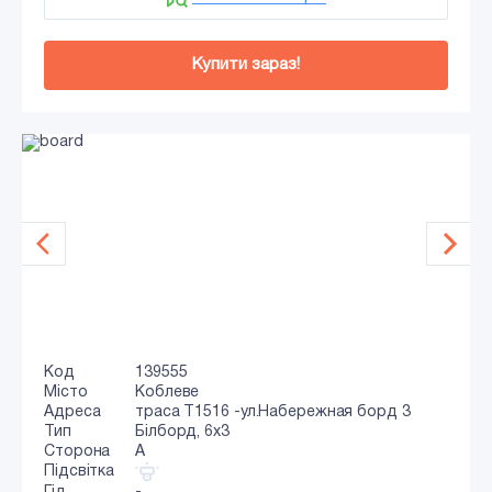
Купити зараз!
Код
139555
Місто
Коблеве
Адреса
траса Т1516 -ул.Набережная борд 3
Тип
Білборд, 6х3
Сторона
A
Підсвітка