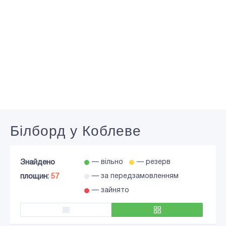
Білборд у Коблеве
Знайдено
— вільно
— резерв
площин:
57
— за передзамовленням
— зайнято