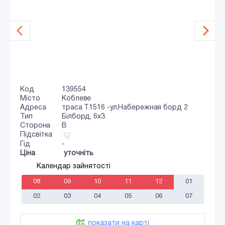
Код
139554
Місто
Коблеве
Адреса
траса Т1516 -ул.Набережная борд 2
Тип
Білборд, 6х3
Сторона
B
Підсвітка
Гід
-
Ціна
уточніть
Календар зайнятості
08
09
10
11
12
01
02
03
04
05
06
07
показати на карті