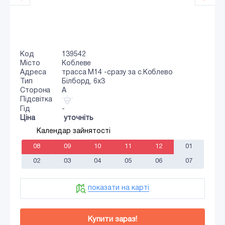
Код
139542
Місто
Коблеве
Адреса
трасса М14 -сразу за с.Коблево
Тип
Білборд, 6х3
Сторона
A
Підсвітка
Гід
-
Ціна
уточніть
Календар зайнятості
08
09
10
11
12
01
02
03
04
05
06
07
показати на карті
Купити зараз!