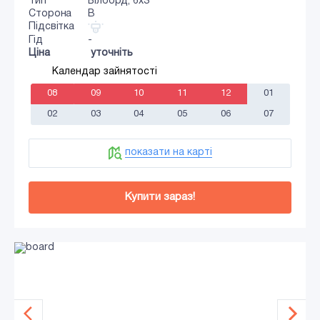
Тип
Білборд, 6х3
Сторона
B
Підсвітка
Гід
-
Ціна
уточніть
Календар зайнятості
08
09
10
11
12
01
02
03
04
05
06
07
показати на карті
Купити зараз!