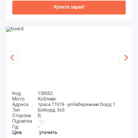
Купити зараз!
Код
139552
Місто
Коблеве
Адреса
траса Т1516 -ул.Набережная борд 1
Тип
Білборд, 6х3
Сторона
B
Підсвітка
Гід
-
Ціна
уточніть