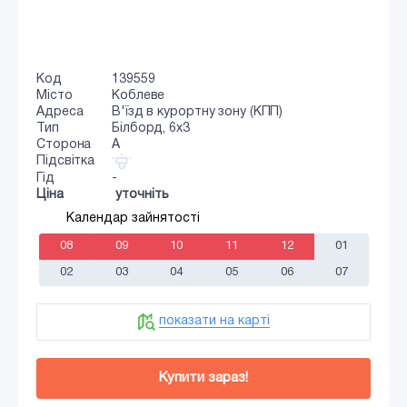
Код
139559
Місто
Коблеве
Адреса
В'їзд в курортну зону (КПП)
Тип
Білборд, 6х3
Сторона
A
Підсвітка
Гід
-
Ціна
уточніть
Календар зайнятості
08
09
10
11
12
01
02
03
04
05
06
07
показати на карті
Купити зараз!