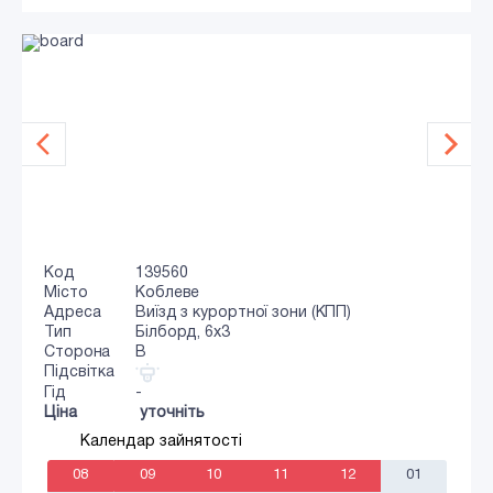
Код
139560
Місто
Коблеве
Адреса
Виїзд з курортної зони (КПП)
Тип
Білборд, 6х3
Сторона
B
Підсвітка
Гід
-
Ціна
уточніть
Календар зайнятості
08
09
10
11
12
01