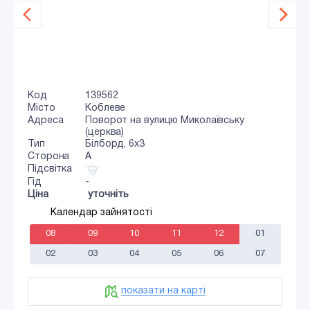
Код
139562
Місто
Коблеве
Адреса
Поворот на вулицю Миколаївську
(церква)
Тип
Білборд, 6х3
Сторона
A
Підсвітка
Гід
-
Ціна
уточніть
Календар зайнятості
08
09
10
11
12
01
02
03
04
05
06
07
показати на карті