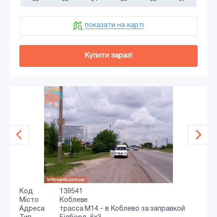
показати на карті
Купити зараз!
Код
139541
Місто
Коблеве
Адреса
трасса М14 - в Коблево за заправкой