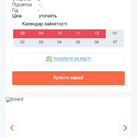
Підсвітка
Гід
-
Ціна
уточніть
Календар зайнятості
08
09
10
11
12
01
02
03
04
05
06
07
показати на карті
Купити зараз!