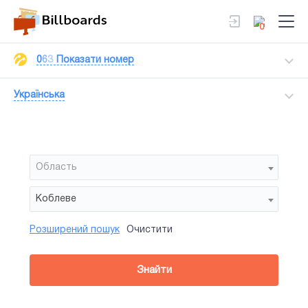
0
0
6
3
Показати номер
Українська
Область
Коблеве
Розширений пошук
Очистити
Район
Сторона
Усi
Усi
Білборд
Знайти
зайнятiсть