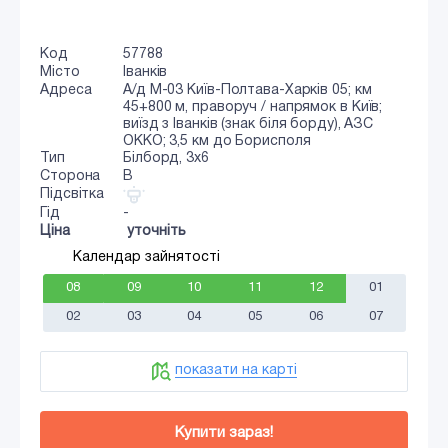
Код
57788
Місто
Іванків
Адреса
А/д М-03 Київ-Полтава-Харків 05; км
45+800 м, праворуч / напрямок в Київ;
виїзд з Іванків (знак біля борду), АЗС
ОККО; 3,5 км до Борисполя
Тип
Білборд, 3х6
Сторона
B
Підсвітка
Гід
-
Ціна
уточніть
Календар зайнятості
08
09
10
11
12
01
02
03
04
05
06
07
показати на карті
Купити зараз!