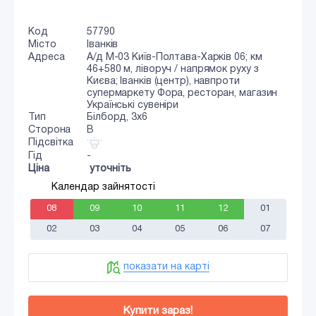
Код
57790
Місто
Іванків
Адреса
А/д М-03 Київ-Полтава-Харків 06; км
46+580 м, ліворуч / напрямок руху з
Києва; Іванків (центр), навпроти
супермаркету Фора, ресторан, магазин
Українські сувеніри
Тип
Білборд, 3х6
Сторона
B
Підсвітка
Гід
-
Ціна
уточніть
Календар зайнятості
08
09
10
11
12
01
02
03
04
05
06
07
показати на карті
Купити зараз!