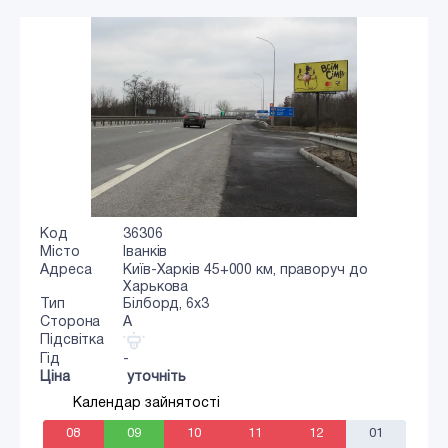
Код
36306
Місто
Іванків
Адреса
Київ-Харків 45+000 км, праворуч до
Харькова
Тип
Білборд, 6х3
Сторона
A
Підсвітка
Гід
-
Ціна
уточніть
Календар зайнятості
08
09
10
11
12
01