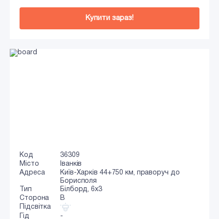
Купити зараз!
Код
36309
Місто
Іванків
Адреса
Київ-Харків 44+750 км, праворуч до
Борисполя
Тип
Білборд, 6х3
Сторона
B
Підсвітка
Гід
-