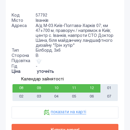
Код
57792
Місто
Іванків
Адреса
А/д М-03 Київ-Полтава-Харків 07; км
47+700 м, праворуч / напрямок в Київ;
центр с. Іванків, навпроти СТО Доктор
Шина, біля майданчику ландшафтного
дизайну "Грін хутір"
Тип
Білборд, 3х6
Сторона
B
Підсвітка
Гід
-
Ціна
уточніть
Календар зайнятості
08
09
10
11
12
01
02
03
04
05
06
07
показати на карті