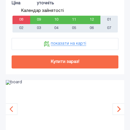
Ціна
уточніть
Календар зайнятості
08
09
10
11
12
01
02
03
04
05
06
07
показати на карті
Купити зараз!