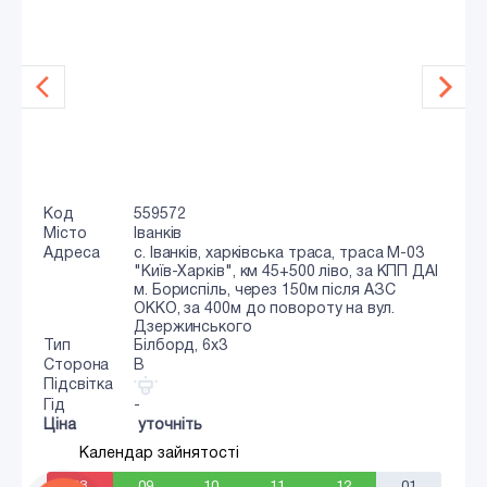
Код
559572
Місто
Іванків
Адреса
с. Іванків, харківська траса, траса М-03
"Київ-Харків", км 45+500 ліво, за КПП ДАІ
м. Бориспіль, через 150м після АЗС
ОККО, за 400м до повороту на вул.
Дзержинського
Тип
Білборд, 6х3
Сторона
B
Підсвітка
Гід
-
Ціна
уточніть
Календар зайнятості
08
09
10
11
12
01