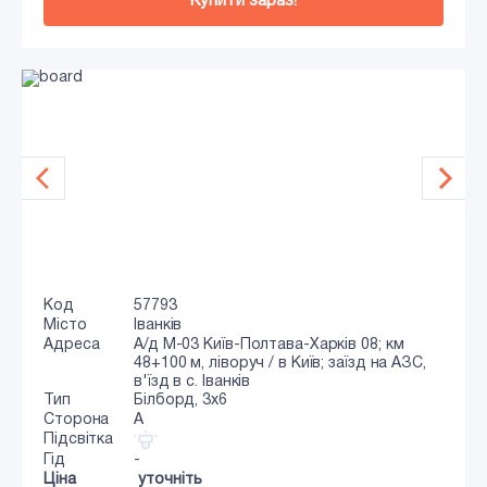
Купити зараз!
Код
57793
Місто
Іванків
Адреса
А/д М-03 Київ-Полтава-Харків 08; км
48+100 м, ліворуч / в Київ; заїзд на АЗС,
в'їзд в с. Іванків
Тип
Білборд, 3х6
Сторона
A
Підсвітка
Гід
-
Ціна
уточніть