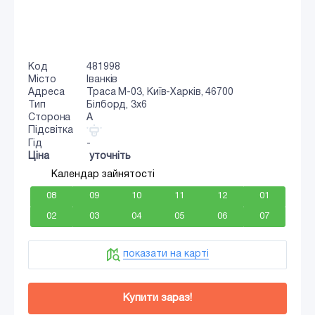
Код
481998
Місто
Іванків
Адреса
Траса M-03, Київ-Харків, 46700
Тип
Білборд, 3x6
Сторона
A
Підсвітка
Гід
-
Ціна
уточніть
Календар зайнятості
08
09
10
11
12
01
02
03
04
05
06
07
показати на карті
Купити зараз!