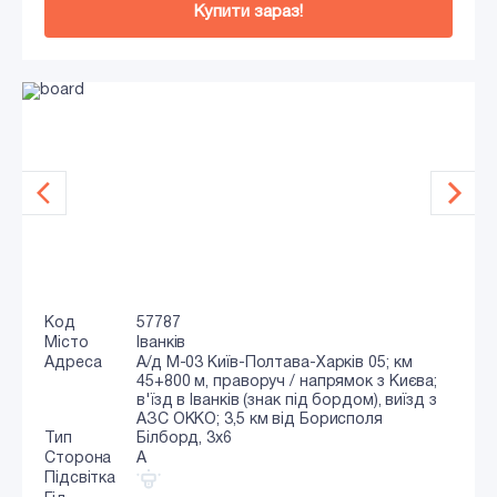
Купити зараз!
Код
57787
Місто
Іванків
Адреса
А/д М-03 Київ-Полтава-Харків 05; км
45+800 м, праворуч / напрямок з Києва;
в'їзд в Іванків (знак під бордом), виїзд з
АЗС ОККО; 3,5 км від Борисполя
Тип
Білборд, 3х6
Сторона
A
Підсвітка