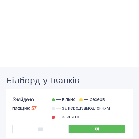
Білборд у Іванків
Знайдено
— вільно
— резерв
площин:
57
— за передзамовленням
— зайнято