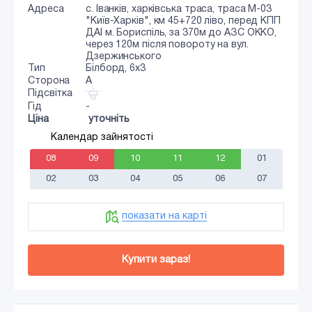
Адреса
с. Іванків, харківська траса, траса М-03
"Київ-Харків", км 45+720 ліво, перед КПП
ДАІ м. Бориспіль, за 370м до АЗС ОККО,
через 120м після повороту на вул.
Дзержинського
Тип
Білборд, 6х3
Сторона
A
Підсвітка
Гід
-
Ціна
уточніть
Календар зайнятості
08
09
10
11
12
01
02
03
04
05
06
07
показати на карті
Купити зараз!
Додати в кошик