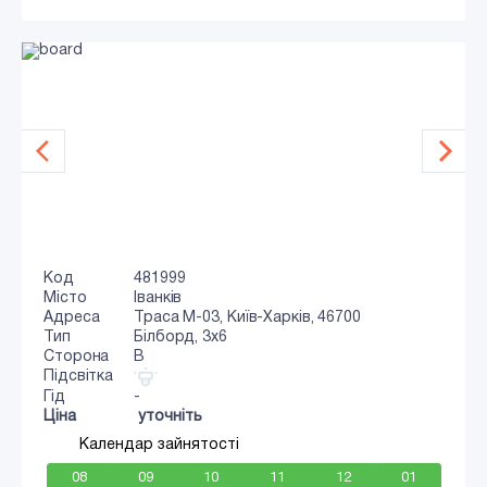
Код
481999
Місто
Іванків
Адреса
Траса M-03, Київ-Харків, 46700
Тип
Білборд, 3x6
Сторона
B
Підсвітка
Гід
-
Ціна
уточніть
Календар зайнятості
08
09
10
11
12
01