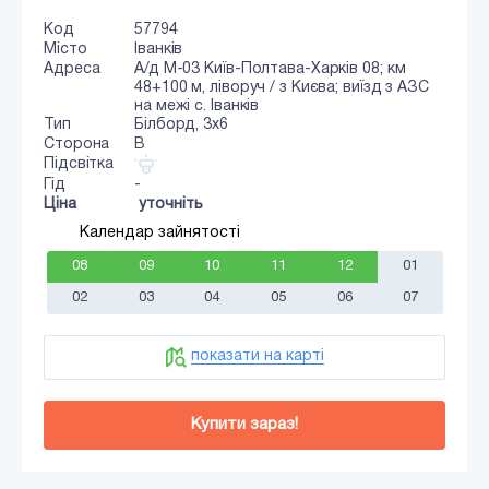
Код
57794
Місто
Іванків
Адреса
А/д М-03 Київ-Полтава-Харків 08; км
48+100 м, ліворуч / з Києва; виїзд з АЗС
на межі с. Іванків
Тип
Білборд, 3х6
Сторона
B
Підсвітка
Гід
-
Ціна
уточніть
Календар зайнятості
08
09
10
11
12
01
02
03
04
05
06
07
показати на карті
Купити зараз!