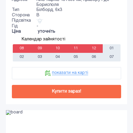
Борисполя
Тип
Білборд, 6х3
Сторона
B
Підсвітка
Гід
-
Ціна
уточніть
Календар зайнятості
08
09
10
11
12
01
02
03
04
05
06
07
показати на карті
Купити зараз!