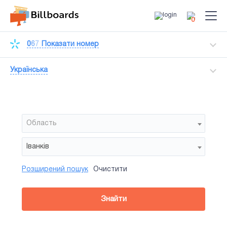
0
0
6
7
Показати номер
Українська
Область
Іванків
Розширений пошук
Очистити
Район
Сторона
Усi
Усi
Білборд
Знайти
зайнятiсть