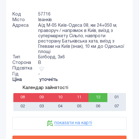
Код
57716
Місто
Іванків
Адреса
А/д М-05 Київ-Одеса 08, км 24+050 м,
праворуч / напрямок в Київ, виїзд з
супермаркету Сільпо, навпроти
ресторану Батьківська хата, виїзд з
Глевахи на Київ (знак), 10 км до Одеської
площі
Тип
Білборд, 3х6
Сторона
B
Підсвітка
Гід
-
Ціна
уточніть
Календар зайнятості
08
09
10
11
12
01
02
03
04
05
06
07
показати на карті