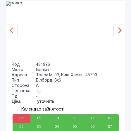
Код
481996
Місто
Іванків
Адреса
Траса M-03, Київ-Харків, 45700
Тип
Білборд, 3x6
Сторона
A
Підсвітка
Гід
-
Ціна
уточніть
Календар зайнятості
08
09
10
11
12
01
02
03
04
05
06
07