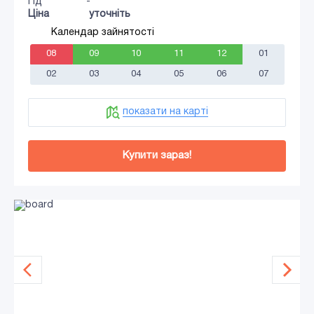
Гід
-
Ціна
уточніть
Календар зайнятості
08
09
10
11
12
01
02
03
04
05
06
07
показати на карті
Купити зараз!