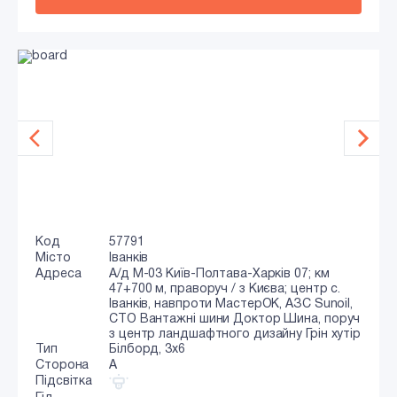
Код
57791
Місто
Іванків
Адреса
А/д М-03 Київ-Полтава-Харків 07; км
47+700 м, праворуч / з Києва; центр с.
Іванків, навпроти МастерОК, АЗС Sunoil,
СТО Вантажні шини Доктор Шина, поруч
з центр ландшафтного дизайну Грін хутір
Тип
Білборд, 3х6
Сторона
A
Підсвітка