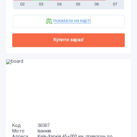
02
03
04
05
06
07
показати на карті
Купити зараз!
Код
36307
Місто
Іванків
Адреса
Київ-Харків 45+000 км, праворуч до