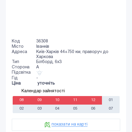
Код
36308
Місто
Іванків
Адреса
Київ-Харків 44+750 км, праворуч до
Харкова
Тип
Білборд, 6х3
Сторона
A
Підсвітка
Гід
-
Ціна
уточніть
Календар зайнятості
08
09
10
11
12
01
02
03
04
05
06
07
показати на карті