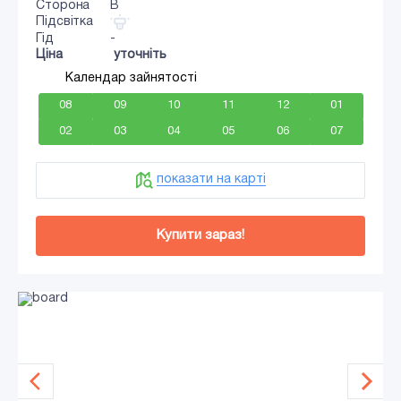
Сторона
B
Підсвітка
Гід
-
Ціна
уточніть
Календар зайнятості
08
09
10
11
12
01
02
03
04
05
06
07
показати на карті
Купити зараз!