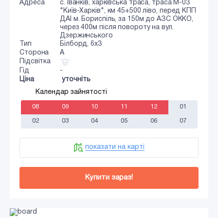
Адреса
с. Іванків, харківська траса, траса М-03
"Київ-Харків", км 45+500 ліво, перед КПП
ДАІ м. Бориспіль, за 150м до АЗС ОККО,
через 400м після повороту на вул.
Дзержинського
Тип
Білборд, 6х3
Сторона
A
Підсвітка
Гід
-
Ціна
уточніть
Календар зайнятості
08
09
10
11
12
01
02
03
04
05
06
07
показати на карті
Купити зараз!