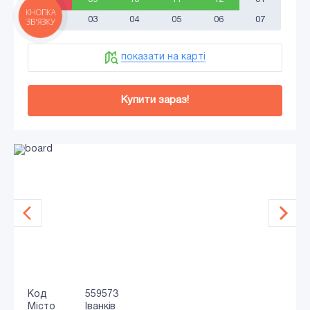
КНОПКА
02
03
04
05
06
07
ЗВ'ЯЗКУ
показати на карті
Купити зараз!
Код
559573
Місто
Іванків