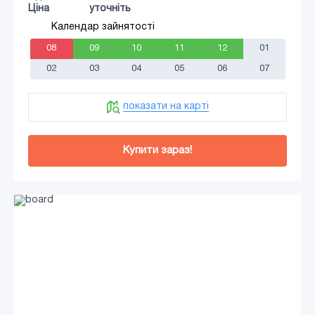
Ціна
уточніть
Календар зайнятості
08
09
10
11
12
01
02
03
04
05
06
07
показати на карті
Купити зараз!