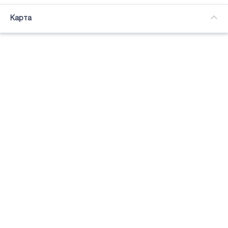
Часткова зайнятість
Карта
Підсвітка