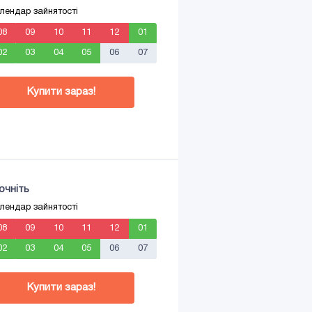
лендар зайнятості
08
09
10
11
12
01
02
03
04
05
06
07
Купити зараз!
очніть
лендар зайнятості
08
09
10
11
12
01
02
03
04
05
06
07
Купити зараз!