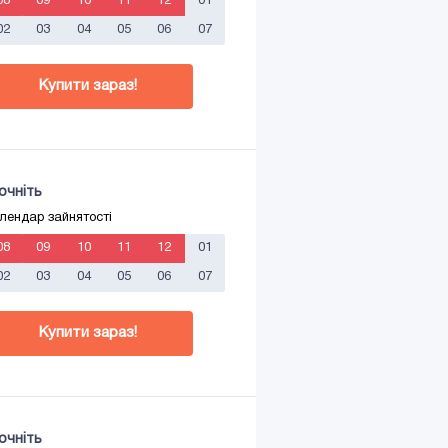
08
09
10
11
12
01
02
03
04
05
06
07
Купити зараз!
очніть
лендар зайнятості
08
09
10
11
12
01
02
03
04
05
06
07
Купити зараз!
очніть