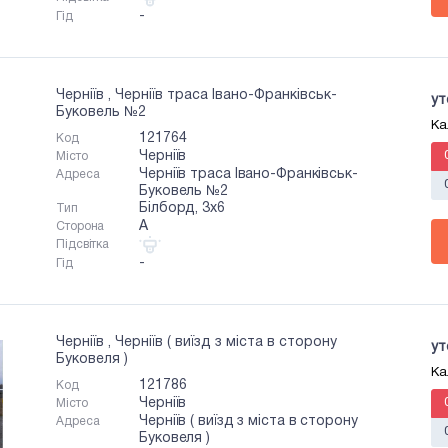
-
Гід
Черніїв , Черніїв траса Івано-Франківськ-
ут
Буковель №2
Ка
121764
Код
Черніїв
Місто
Черніїв траса Івано-Франківськ-
Адреса
Буковель №2
Білборд, 3х6
Тип
A
Сторона
Підсвітка
-
Гід
Черніїв , Черніїв ( виїзд з міста в сторону
ут
Буковеля )
Ка
121786
Код
Черніїв
Місто
Черніїв ( виїзд з міста в сторону
Адреса
Буковеля )