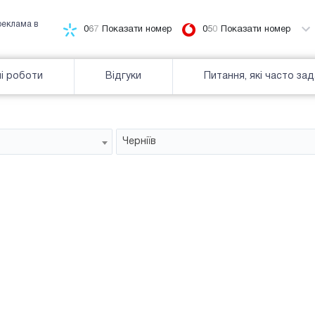
реклама в
0
6
7
Показати номер
0
5
0
Показати номер
і роботи
Відгуки
Питання, які часто за
Черніїв
Білборд
зайнятiсть
Часткова зайнятість