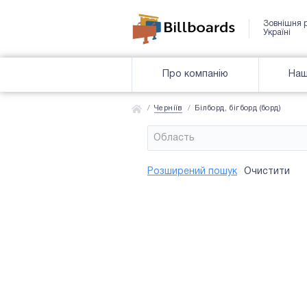
Зовнішня 
Україні
Про компанію
Наш
Черніїв
Білборд, бігборд (борд)
Область
Район
Сторона
Усi
Усi
Розширений пошук
Очистити