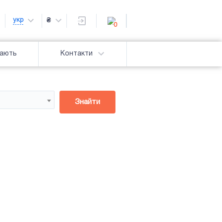
укр
₴
0
дають
Контакти
Знайти
Підсвітка