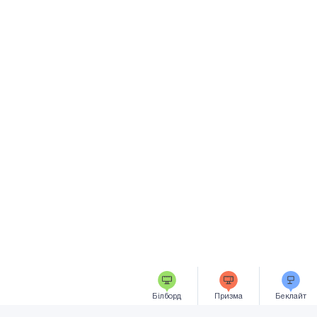
Білборд
Призма
Беклайт