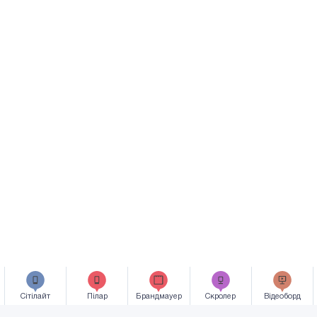
Сiтiлайт
Пілар
Брандмауер
Скролер
Відеоборд