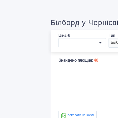
Білборд у Чернієв
Ціна ₴
Тип
Біл
Знайдено площин:
46
показати на карті