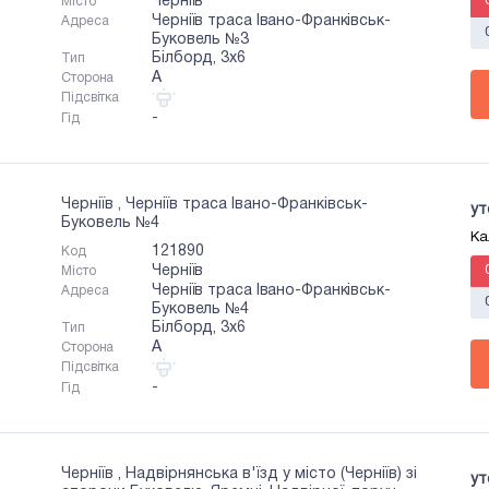
Черніїв
Місто
Черніїв траса Івано-Франківськ-
Адреса
Буковель №3
Білборд, 3х6
Тип
A
Сторона
Підсвітка
-
Гід
Черніїв , Черніїв траса Івано-Франківськ-
ут
Буковель №4
Ка
121890
Код
Черніїв
Місто
Черніїв траса Івано-Франківськ-
Адреса
Буковель №4
Білборд, 3х6
Тип
A
Сторона
Підсвітка
-
Гід
Черніїв , Надвірнянська в'їзд у місто (Черніїв) зі
ут