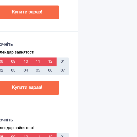
Купити зараз!
очніть
лендар зайнятості
08
09
10
11
12
01
02
03
04
05
06
07
Купити зараз!
очніть
лендар зайнятості