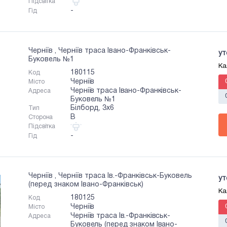
Підсвітка
-
Гід
Черніїв , Черніїв траса Івано-Франківськ-
ут
Буковель №1
Ка
180115
Код
Черніїв
Місто
Черніїв траса Івано-Франківськ-
Адреса
Буковель №1
Білборд, 3х6
Тип
B
Сторона
Підсвітка
-
Гід
Черніїв , Черніїв траса Ів.-Франківськ-Буковель
ут
(перед знаком Івано-Франківськ)
Ка
180125
Код
Черніїв
Місто
Черніїв траса Ів.-Франківськ-
Адреса
Буковель (перед знаком Івано-