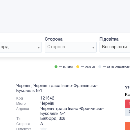
і
Сторона
Підсвітка
борд
Сторона
Всі варіанти
— вільно
— резерв
— за передзамов
Черніїв , Черніїв траса Івано-Франківськ-
ут
Буковель №1
Ка
121642
Код
Черніїв
Місто
Черніїв траса Івано-Франківськ-
Адреса
Буковель №1
Білборд, 3х6
Тип
A
Сторона
Підсвітка