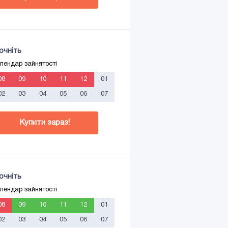
очніть
лендар зайнятості
08
09
10
11
12
01
02
03
04
05
06
07
Купити зараз!
очніть
лендар зайнятості
08
09
10
11
12
01
02
03
04
05
06
07