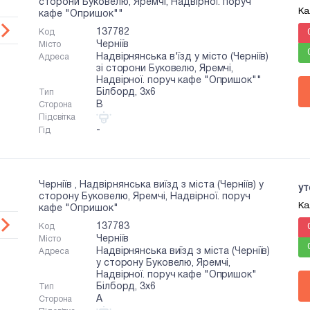
сторони Буковелю, Яремчі, Надвірної. поруч
Ка
кафе "Опришок""
137782
Код
Черніїв
Місто
Надвірнянська в'їзд у місто (Черніїв)
Адреса
зі сторони Буковелю, Яремчі,
Надвірної. поруч кафе "Опришок""
Білборд, 3х6
Тип
B
Сторона
Підсвітка
-
Гід
Черніїв , Надвірнянська виїзд з міста (Черніїв) у
ут
сторону Буковелю, Яремчі, Надвірної. поруч
Ка
кафе "Опришок"
137783
Код
Черніїв
Місто
Надвірнянська виїзд з міста (Черніїв)
Адреса
у сторону Буковелю, Яремчі,
Надвірної. поруч кафе "Опришок"
Білборд, 3х6
Тип
A
Сторона