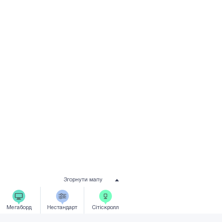
Згорнути мапу
Мегаборд
Нестандарт
Сiтicкролл