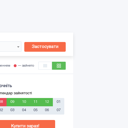
Застосувати
ленням
— зайнято
очніть
лендар зайнятості
08
09
10
11
12
01
02
03
04
05
06
07
Купити зараз!