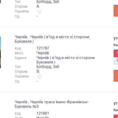
Білборд, 3х6
Тип
A
Сторона
Підсвітка
-
Гід
Черніїв , Черніїв ( в'їзд в місто зі сторони
ут
Буковеля )
Ка
121787
Код
Черніїв
Місто
Черніїв ( в'їзд в місто зі сторони
Адреса
Буковеля )
Білборд, 3х6
Тип
B
Сторона
Підсвітка
-
Гід
Черніїв , Черніїв траса Івано-Франківськ-
ут
Буковель №3
Ка
121861
Код