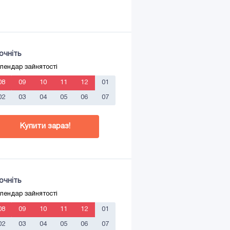
очніть
лендар зайнятості
08
09
10
11
12
01
02
03
04
05
06
07
Купити зараз!
очніть
лендар зайнятості
08
09
10
11
12
01
02
03
04
05
06
07