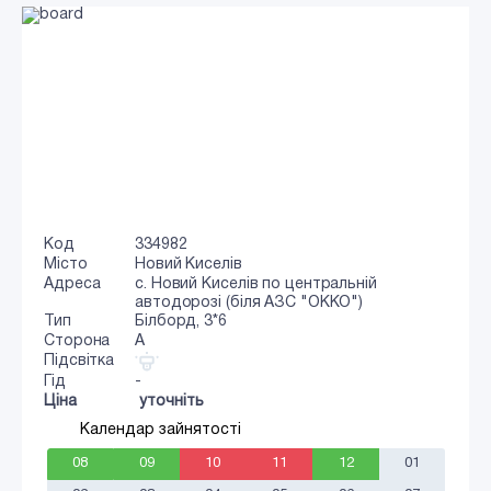
Код
334982
Місто
Новий Киселів
Адреса
с. Новий Киселів по центральній
автодорозі (біля АЗС "ОККО")
Тип
Білборд, 3*6
Сторона
A
Підсвітка
Гід
-
Ціна
уточніть
Календар зайнятості
08
09
10
11
12
01