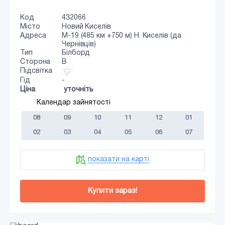
Код
432066
Місто
Новий Киселів
Адреса
М-19 (485 км +750 м) Н. Киселів (да
Чернівців)
Тип
Білборд
Сторона
B
Підсвітка
Гід
-
Ціна
уточніть
Календар зайнятості
08
09
10
11
12
01
02
03
04
05
06
07
показати на карті
Купити зараз!