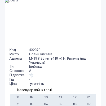
Код
432070
Місто
Новий Киселів
Адреса
М-19 (485 км +410 м) Н. Киселів (від
Чернівців)
Тип
Білборд
Сторона
A
Підсвітка
Гід
-
Ціна
уточніть
Календар зайнятості
08
09
10
11
12
01
02
03
04
05
06
07