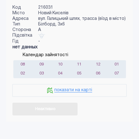
Код
216031
Місто
Новий Киселів
Адреса
вул. Галицький шлях, трасса (вїзд в місто)
Тип
Білборд, 3х6
Сторона
A
Підсвітка
Гід
-
нет данных
Календар зайнятості
08
09
10
11
12
01
02
03
04
05
06
07
показати на карті
Неактивно
Додати в кошик