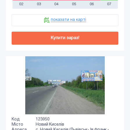
02
03
04
05
06
07
показати на карті
Купити зараз!
Код
123950
Місто
Новий Киселів
Адреса
с. Новий Киселів (Львівськ- Ів.франк.-