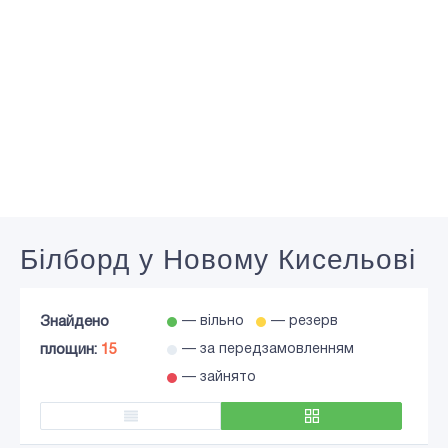
Білборд у Новому Кисельові
Знайдено
— вільно
— резерв
площин:
15
— за передзамовленням
— зайнято