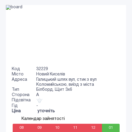
Код
32229
Місто
Новий Киселів
Адреса
Галицький шлях вул, стик з вул
Коломийською, виїзд з міста
Тип
Білборд, Щит 3x6
Сторона
A
Підсвітка
Гід
-
Ціна
уточніть
Календар зайнятості
08
09
10
11
12
01