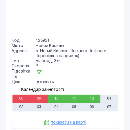
Код
123951
Місто
Новий Киселів
Адреса
с. Новий Киселів (Львівськ- Ів.франк.-
Тернопільс напрямок)
Тип
Білборд, 3х6
Сторона
B
Підсвітка
Гід
-
Ціна
уточніть
Календар зайнятості
08
09
10
11
12
01
02
03
04
05
06
07
показати на карті