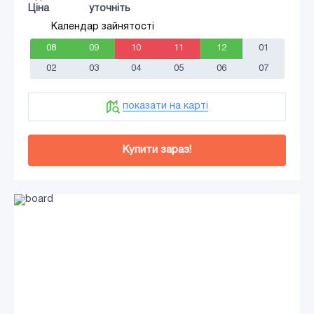
Ціна
уточніть
Календар зайнятості
08
09
10
11
12
01
02
03
04
05
06
07
показати на карті
Купити зараз!