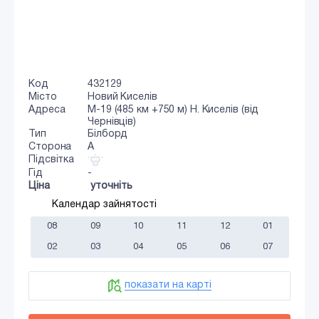
Код
432129
Місто
Новий Киселів
Адреса
М-19 (485 км +750 м) Н. Киселів (від
Чернівців)
Тип
Білборд
Сторона
A
Підсвітка
Гід
-
Ціна
уточніть
Календар зайнятості
08
09
10
11
12
01
02
03
04
05
06
07
показати на карті