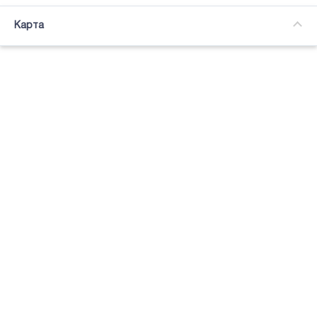
Часткова зайнятість
Карта
Підсвітка