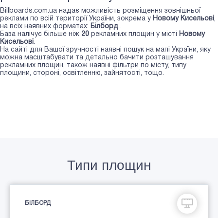
Billboards.com.ua надає можливість розміщення зовнішньої
реклами по всій території України, зокрема у
Новому Кисельові
,
на всіх наявних форматах:
Білборд
.
База налічує більше ніж
20
рекламних площин у місті
Новому
Кисельові
.
На сайті для Вашої зручності наявні пошук на мапі України, яку
можна масштабувати та детально бачити розташування
рекламних площин, також наявні фільтри по місту, типу
площини, стороні, освітленню, зайнятості, тощо.
Типи площин
БІЛБОРД