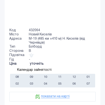
Код
432064
Місто
Новий Киселів
Адреса
М-19 (485 км +410 м) Н. Киселів (від
Чернівців)
Тип
Білборд
Сторона
B
Підсвітка
Гід
-
Ціна
уточніть
Календар зайнятості
08
09
10
11
12
01
02
03
04
05
06
07
показати на карті