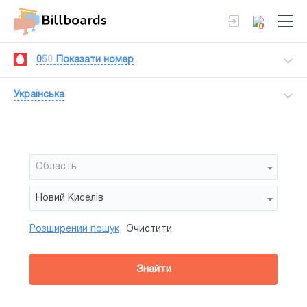
0
0
5
0
Показати номер
Українська
Область
Новий Киселів
Розширений пошук
Очистити
Район
Сторона
Усi
Усi
Білборд
Знайти
зайнятiсть