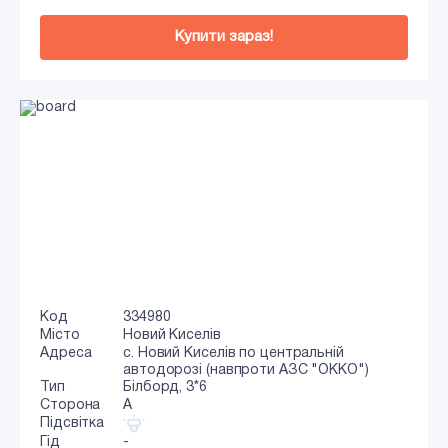
Купити зараз!
Код
334980
Місто
Новий Киселів
Адреса
с. Новий Киселів по центральній
автодорозі (навпроти АЗС "ОККО")
Тип
Білборд, 3*6
Сторона
A
Підсвітка
Гід
-