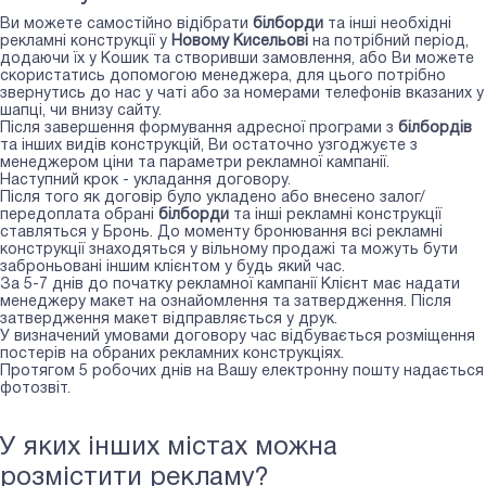
Ви можете самостійно відібрати
білборди
та інші необхідні
рекламні конструкції у
Новому Кисельові
на потрібний період,
додаючи їх у Кошик та створивши замовлення, або Ви можете
скористатись допомогою менеджера, для цього потрібно
звернутись до нас у чаті або за номерами телефонів вказаних у
шапці, чи внизу сайту.
Після завершення формування адресної програми з
білбордів
та інших видів конструкцій, Ви остаточно узгоджуєте з
менеджером ціни та параметри рекламної кампанії.
Наступний крок - укладання договору.
Після того як договір було укладено або внесено залог/
передоплата обрані
білборди
та інші рекламні конструкції
ставляться у Бронь. До моменту бронювання всі рекламні
конструкції знаходяться у вільному продажі та можуть бути
заброньовані іншим клієнтом у будь який час.
За 5-7 днів до початку рекламної кампанії Клієнт має надати
менеджеру макет на ознайомлення та затвердження. Після
затвердження макет відправляється у друк.
У визначений умовами договору час відбувається розміщення
постерів на обраних рекламних конструкціях.
Протягом 5 робочих днів на Вашу електронну пошту надається
фотозвіт.
У яких інших містах можна
розмістити рекламу?