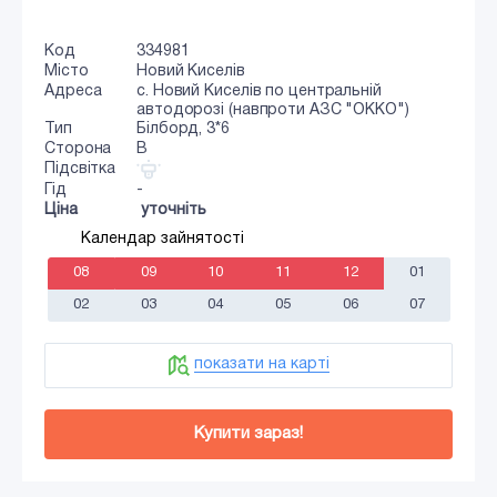
Код
334981
Місто
Новий Киселів
Адреса
с. Новий Киселів по центральній
автодорозі (навпроти АЗС "ОККО")
Тип
Білборд, 3*6
Сторона
B
Підсвітка
Гід
-
Ціна
уточніть
Календар зайнятості
08
09
10
11
12
01
02
03
04
05
06
07
показати на карті
Купити зараз!