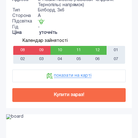
Тернопільс напрямок)
Тип
Білборд, 3х6
Сторона
A
Підсвітка
Гід
-
Ціна
уточніть
Календар зайнятості
08
09
10
11
12
01
02
03
04
05
06
07
показати на карті
Купити зараз!