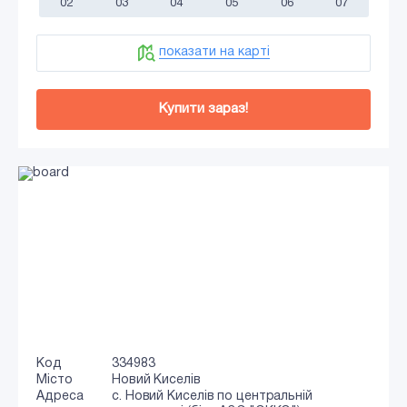
02
03
04
05
06
07
показати на карті
Купити зараз!
Код
334983
Місто
Новий Киселів
Адреса
с. Новий Киселів по центральній