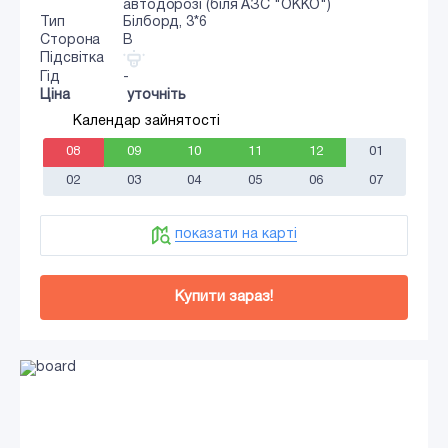
автодорозі (біля АЗС "ОККО")
Тип
Білборд, 3*6
Сторона
B
Підсвітка
Гід
-
Ціна
уточніть
Календар зайнятості
08
09
10
11
12
01
02
03
04
05
06
07
показати на карті
Купити зараз!