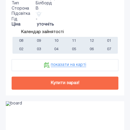
Тип
Білборд
Сторона
B
Підсвітка
Гід
-
Ціна
уточніть
Календар зайнятості
08
09
10
11
12
01
02
03
04
05
06
07
показати на карті
Купити зараз!