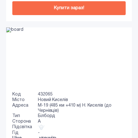
Купити зараз!
Код
432065
Місто
Новий Киселів
Адреса
М-19 (485 км +410 м) Н. Киселів (до
Чернівців)
Тип
Білборд
Сторона
A
Підсвітка
Гід
-