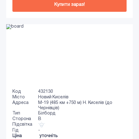
Купити зараз!
Код
432130
Місто
Новий Киселів
Адреса
М-19 (485 км +750 м) Н. Киселів (до
Чернівців)
Тип
Білборд
Сторона
B
Підсвітка
Гід
-
Ціна
уточніть