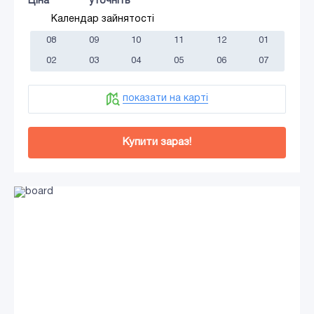
Ціна
уточніть
Календар зайнятості
08
09
10
11
12
01
02
03
04
05
06
07
показати на карті
Купити зараз!