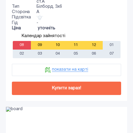
ст.А
Тип
Білборд, 3х6
Сторона
A
Підсвітка
Гід
-
Ціна
уточніть
Календар зайнятості
08
09
10
11
12
01
02
03
04
05
06
07
показати на карті
Купити зараз!