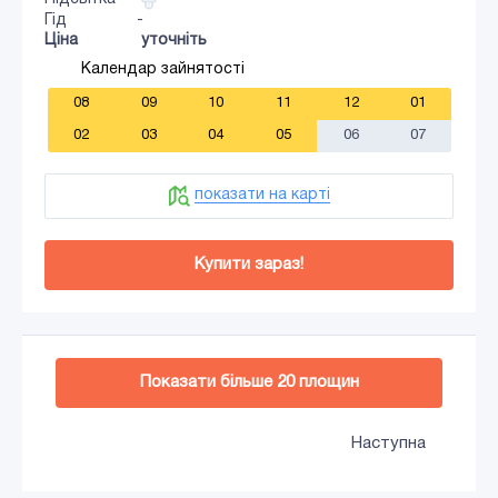
Гід
-
Ціна
уточніть
Календар зайнятості
08
09
10
11
12
01
02
03
04
05
06
07
показати на карті
Купити зараз!
Додати в кошик
Показати більше
20
площин
Наступна