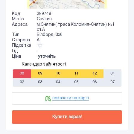
Код
389749
Місто
Снятин
Адреса
м.Снятин( траса Коломия-Снятин) №1
ст.А
Тип
Білборд, 3х6
Сторона
A
Підсвітка
Гід
-
Ціна
уточніть
Календар зайнятості
08
09
10
11
12
01
02
03
04
05
06
07
показати на карті
Купити зараз!