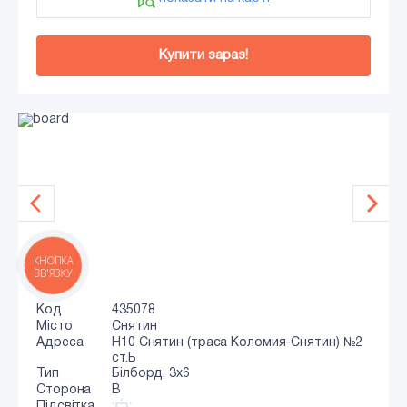
Купити зараз!
КНОПКА
ЗВ'ЯЗКУ
Код
435078
Місто
Снятин
Адреса
Н10 Снятин (траса Коломия-Снятин) №2
ст.Б
Тип
Білборд, 3х6
Сторона
B
Підсвітка