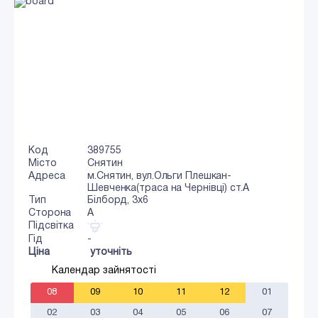
Код
389755
Місто
Снятин
Адреса
м.Снятин, вул.Ольги Плешкан-
Шевченка(траса на Чернівці) ст.А
Тип
Білборд, 3х6
Сторона
A
Підсвітка
Гід
-
Ціна
уточніть
Календар зайнятості
08
09
10
11
12
01
02
03
04
05
06
07