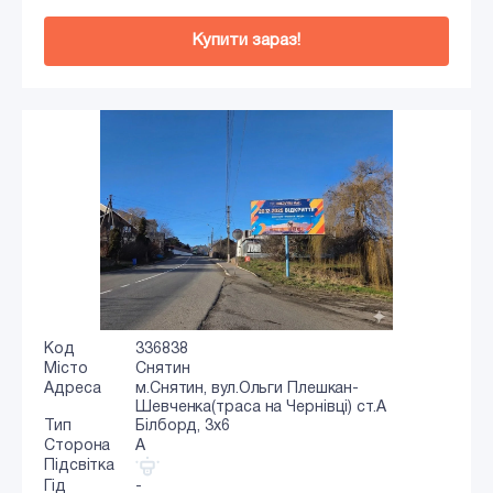
Купити зараз!
Код
336838
Місто
Снятин
Адреса
м.Снятин, вул.Ольги Плешкан-
Шевченка(траса на Чернівці) ст.А
Тип
Білборд, 3х6
Сторона
A
Підсвітка
Гід
-