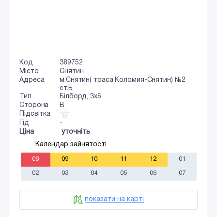
Код
389752
Місто
Снятин
Адреса
м.Снятин( траса Коломия-Снятин) №2
ст.Б
Тип
Білборд, 3х6
Сторона
B
Підсвітка
Гід
-
Ціна
уточніть
Календар зайнятості
08
09
10
11
12
01
02
03
04
05
06
07
показати на карті