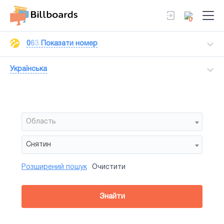
0
0
6
3
Показати номер
Українська
Область
Снятин
Розширений пошук
Очистити
Район
Сторона
Усi
Усi
Білборд
Знайти
зайнятiсть