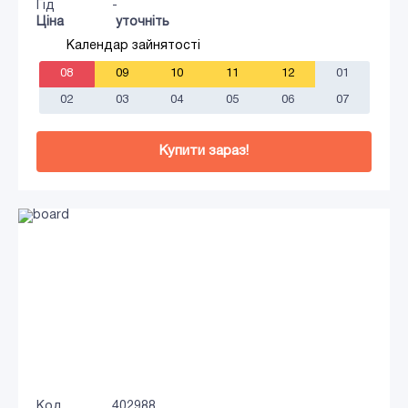
Гід
-
Ціна
уточніть
Календар зайнятості
08
09
10
11
12
01
02
03
04
05
06
07
Купити зараз!
Код
402988