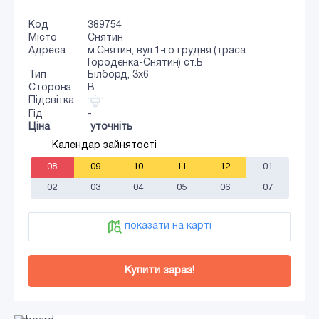
Код
389754
Місто
Снятин
Адреса
м.Снятин, вул.1-го грудня (траса
Городенка-Снятин) ст.Б
Тип
Білборд, 3х6
Сторона
B
Підсвітка
Гід
-
Ціна
уточніть
Календар зайнятості
08
09
10
11
12
01
02
03
04
05
06
07
показати на карті
Купити зараз!