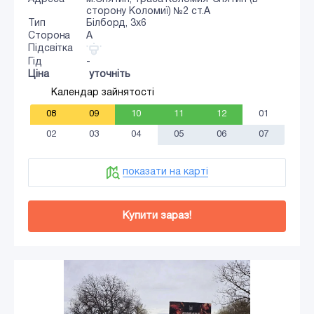
сторону Коломиї) №2 ст.А
Тип
Білборд, 3х6
Сторона
A
Підсвітка
Гід
-
Ціна
уточніть
Календар зайнятості
08
09
10
11
12
01
02
03
04
05
06
07
показати на карті
Купити зараз!