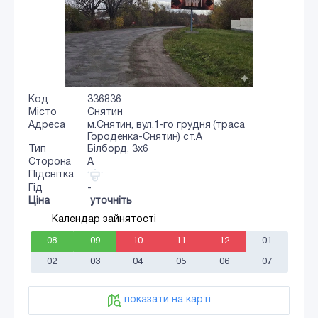
Код
336836
Місто
Снятин
Адреса
м.Снятин, вул.1-го грудня (траса
Городенка-Снятин) ст.А
Тип
Білборд, 3х6
Сторона
A
Підсвітка
Гід
-
Ціна
уточніть
Календар зайнятості
08
09
10
11
12
01
02
03
04
05
06
07
показати на карті