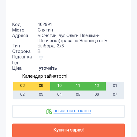
Код
402991
Місто
Снятин
Адреса
м.Снятин, вул.Ольги Плешкан-
Шевченка(траса на Чернівці) ст.Б
Тип
Білборд, 3х6
Сторона
B
Підсвітка
Гід
-
Ціна
уточніть
Календар зайнятості
08
09
10
11
12
01
02
03
04
05
06
07
показати на карті
Купити зараз!