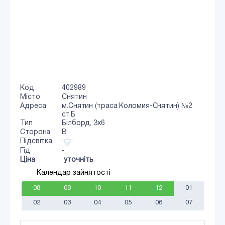
Код
402989
Місто
Снятин
Адреса
м.Снятин (траса Коломия-Снятин) №2
ст.Б
Тип
Білборд, 3х6
Сторона
B
Підсвітка
Гід
-
Ціна
уточніть
Календар зайнятості
08
09
10
11
12
01
02
03
04
05
06
07