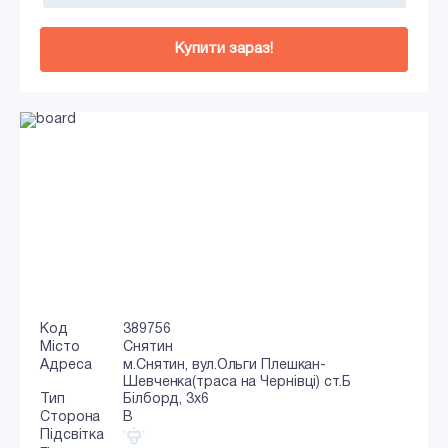
Купити зараз!
Код
389756
Місто
Снятин
Адреса
м.Снятин, вул.Ольги Плешкан-
Шевченка(траса на Чернівці) ст.Б
Тип
Білборд, 3х6
Сторона
B
Підсвітка