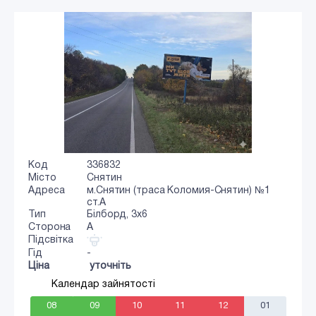
Код
336832
Місто
Снятин
Адреса
м.Снятин (траса Коломия-Снятин) №1
ст.А
Тип
Білборд, 3х6
Сторона
A
Підсвітка
Гід
-
Ціна
уточніть
Календар зайнятості
08
09
10
11
12
01