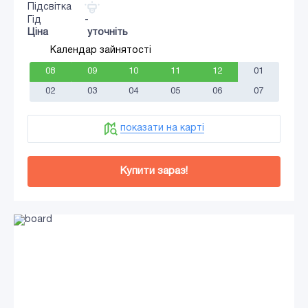
Підсвітка
Гід
-
Ціна
уточніть
Календар зайнятості
08
09
10
11
12
01
02
03
04
05
06
07
показати на карті
Купити зараз!