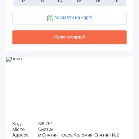
02
03
04
05
06
07
показати на карті
Купити зараз!
Код
389751
Місто
Снятин
Адреса
м.Снятин( траса Коломия-Снятин) №2