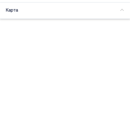
Часткова зайнятість
Карта
Підсвітка