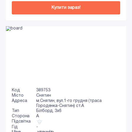
Купити зараз!
Код
389753
Місто
Снятин
Адреса
м.Снятин, вул.1-го грудня (траса
Городенка-Снятин) ст.А
Тип
Білборд, 3х6
Сторона
A
Підсвітка
Гід
-