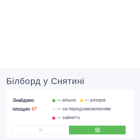
Білборд у Снятині
Знайдено
— вільно
— резерв
площин:
67
— за передзамовленням
— зайнято