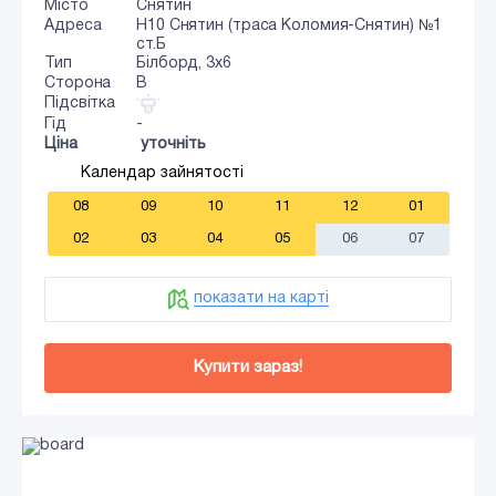
Місто
Снятин
Адреса
Н10 Снятин (траса Коломия-Снятин) №1
ст.Б
Тип
Білборд, 3х6
Сторона
B
Підсвітка
Гід
-
Ціна
уточніть
Календар зайнятості
08
09
10
11
12
01
02
03
04
05
06
07
показати на карті
Купити зараз!