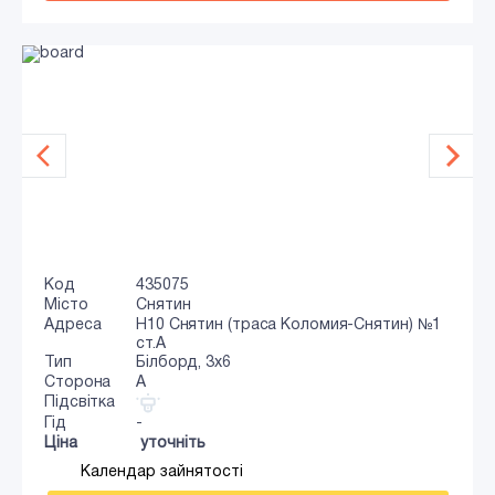
Код
435075
Місто
Снятин
Адреса
Н10 Снятин (траса Коломия-Снятин) №1
ст.А
Тип
Білборд, 3х6
Сторона
A
Підсвітка
Гід
-
Ціна
уточніть
Календар зайнятості