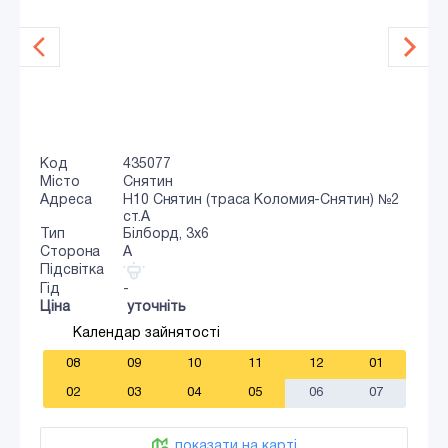
Код
435077
Місто
Снятин
Адреса
Н10 Снятин (траса Коломия-Снятин) №2
ст.А
Тип
Білборд, 3х6
Сторона
A
Підсвітка
Гід
-
Ціна
уточніть
Календар зайнятості
08
09
10
11
12
01
02
03
04
05
06
07
показати на карті