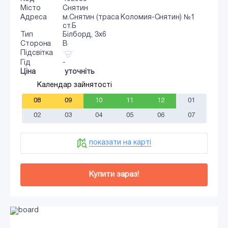
Місто
Снятин
Адреса
м.Снятин (траса Коломия-Снятин) №1
ст.Б
Тип
Білборд, 3х6
Сторона
B
Підсвітка
Гід
-
Ціна
уточніть
Календар зайнятості
08
09
10
11
12
01
02
03
04
05
06
07
показати на карті
Купити зараз!