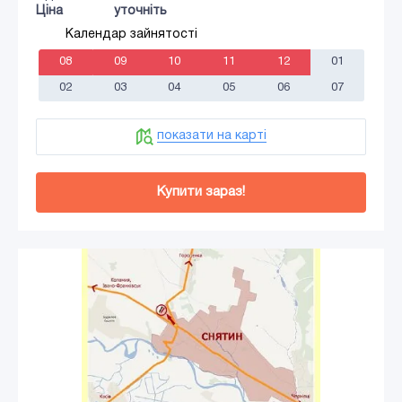
Ціна
уточніть
Календар зайнятості
08
09
10
11
12
01
02
03
04
05
06
07
показати на карті
Купити зараз!