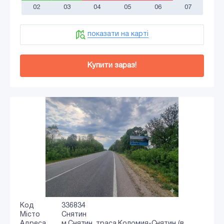
02
03
04
05
06
07
показати на карті
Купити зараз!
Код
336834
Місто
Снятин
Адреса
м.Снятин, траса Коломия-Снятин (в