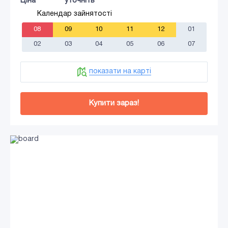
Ціна
уточніть
Календар зайнятості
08
09
10
11
12
01
02
03
04
05
06
07
показати на карті
Купити зараз!