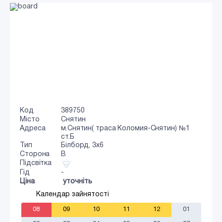
Код
389750
Місто
Снятин
Адреса
м.Снятин( траса Коломия-Снятин) №1
ст.Б
Тип
Білборд, 3х6
Сторона
B
Підсвітка
Гід
-
Ціна
уточніть
Календар зайнятості
08
09
10
11
12
01