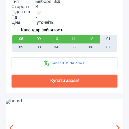
Тип
Білборд, 3х6
Сторона
B
Підсвітка
Гід
-
Ціна
уточніть
Календар зайнятості
08
09
10
11
12
01
02
03
04
05
06
07
показати на карті
Купити зараз!