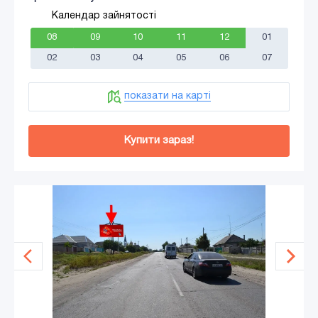
Календар зайнятості
08
09
10
11
12
01
02
03
04
05
06
07
показати на карті
Купити зараз!