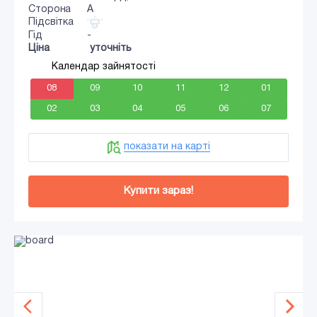
Сторона
A
Підсвітка
Гід
-
Ціна
уточніть
Календар зайнятості
08
09
10
11
12
01
02
03
04
05
06
07
показати на карті
Купити зараз!