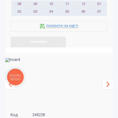
08
09
10
11
12
01
02
03
04
05
06
07
показати на карті
Неактивно
КНОПКА
ЗВ'ЯЗКУ
Код
249228