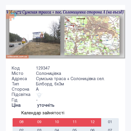
Код
129347
Місто
Солоницівка
Адреса
Сумська траса + Солоницівка сел.
Тип
Білборд, 6х3м
Сторона
A
Підсвітка
Гід
-
Ціна
уточніть
Календар зайнятості
08
09
10
11
12
01
02
03
04
05
06
07