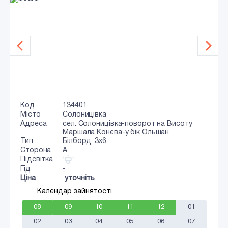
Код
134401
Місто
Солоницівка
Адреса
сел. Солоницівка-поворот на Висоту
Маршала Конєва-у бік Ольшан
Тип
Білборд, 3х6
Сторона
A
Підсвітка
Гід
-
Ціна
уточніть
Календар зайнятості
08
09
10
11
12
01
02
03
04
05
06
07