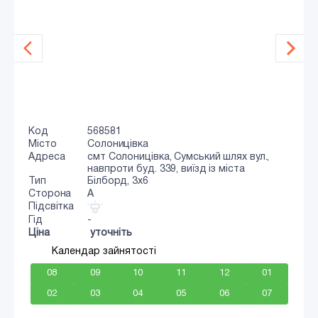
Код
568581
Місто
Солоницівка
Адреса
смт Солоницівка, Сумський шлях вул.,
навпроти буд. 339, виїзд із міста
Тип
Білборд, 3x6
Сторона
A
Підсвітка
Гід
-
Ціна
уточніть
Календар зайнятості
08
09
10
11
12
01
02
03
04
05
06
07