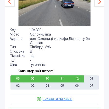
Код
134398
Місто
Солоницівка
Адреса
сел. Солоницівка-кафе Лісове - у бік
Ольшан
Тип
Білборд, 3х6
Сторона
B
Підсвітка
Гід
-
Ціна
уточніть
Календар зайнятості
08
09
10
11
12
01
02
03
04
05
06
07
показати на карті