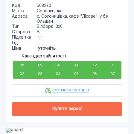
Код
568270
Місто
Солоницівка
Адреса
с. Солоницівка, кафе "Лісове", у бік
Ольшан
Тип
Білборд, 3x6
Сторона
B
Підсвітка
Гід
-
Ціна
уточніть
Календар зайнятості
08
09
10
11
12
01
02
03
04
05
06
07
показати на карті
Купити зараз!