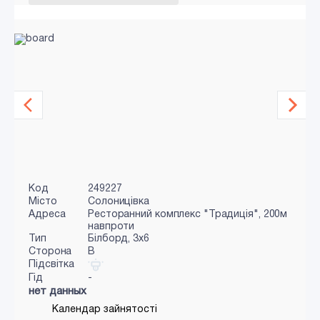
Код
249227
Місто
Солоницівка
Адреса
Ресторанний комплекс "Традиція", 200м
навпроти
Тип
Білборд, 3х6
Сторона
B
Підсвітка
Гід
-
нет данных
Календар зайнятості