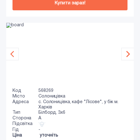
Купити зараз!
Код
568269
Місто
Солоницівка
Адреса
с. Солоницівка, кафе "Лісове", у бік м.
Харків
Тип
Білборд, 3x6
Сторона
A
Підсвітка
Гід
-
Ціна
уточніть