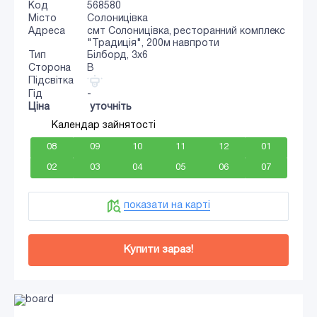
Код
568580
Місто
Солоницівка
Адреса
смт Солоницівка, ресторанний комплекс
"Традиція", 200м навпроти
Тип
Білборд, 3x6
Сторона
B
Підсвітка
Гід
-
Ціна
уточніть
Календар зайнятості
08
09
10
11
12
01
02
03
04
05
06
07
показати на карті
Купити зараз!