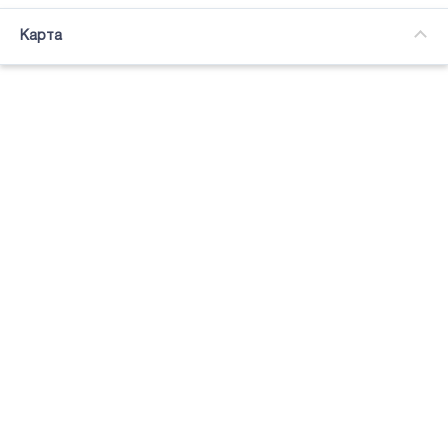
Часткова зайнятість
Карта
Підсвітка