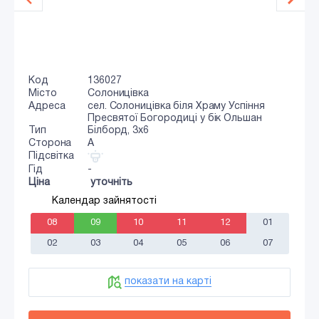
Код
136027
Місто
Солоницівка
Адреса
сел. Солоницівка біля Храму Успіння
Пресвятої Богородиці у бік Ольшан
Тип
Білборд, 3х6
Сторона
A
Підсвітка
Гід
-
Ціна
уточніть
Календар зайнятості
08
09
10
11
12
01
02
03
04
05
06
07
показати на карті