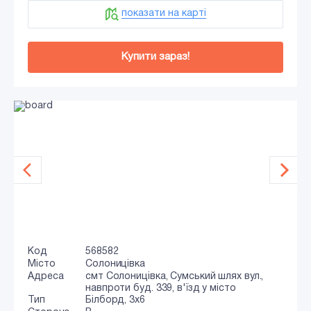
показати на карті
Купити зараз!
Код
568582
Місто
Солоницівка
Адреса
смт Солоницівка, Сумський шлях вул.,
навпроти буд. 339, в'їзд у місто
Тип
Білборд, 3x6