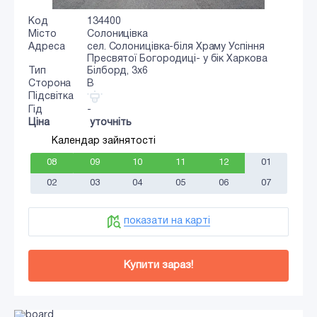
Код
134400
Місто
Солоницівка
Адреса
сел. Солоницівка-біля Храму Успіння
Пресвятої Богородиці- у бік Харкова
Тип
Білборд, 3х6
Сторона
B
Підсвітка
Гід
-
Ціна
уточніть
Календар зайнятості
08
09
10
11
12
01
02
03
04
05
06
07
показати на карті
Купити зараз!