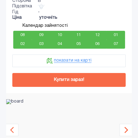
Сторона
B
Підсвітка
Гід
-
Ціна
уточніть
Календар зайнятості
08
09
10
11
12
01
02
03
04
05
06
07
показати на карті
Купити зараз!