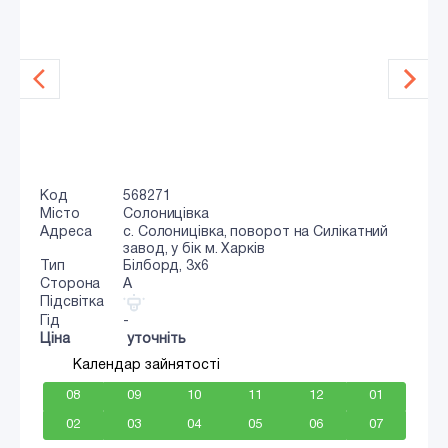
Код
568271
Місто
Солоницівка
Адреса
с. Солоницівка, поворот на Силікатний
завод, у бік м. Харків
Тип
Білборд, 3x6
Сторона
A
Підсвітка
Гід
-
Ціна
уточніть
Календар зайнятості
08
09
10
11
12
01
02
03
04
05
06
07