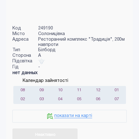
Код
249190
Місто
Солоницівка
Адреса
Ресторанний комплекс "Традиція", 200м
навпроти
Тип
Білборд
Сторона
A
Підсвітка
Гід
-
нет данных
Календар зайнятості
08
09
10
11
12
01
02
03
04
05
06
07
показати на карті
Неактивно