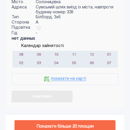
Місто
Солоницівка
Адреса
Сумський шлях виїзд із міста, навпроти
будинку номер 339
Тип
Білборд, 3х6
Сторона
A
Підсвітка
Гід
-
нет данных
Календар зайнятості
08
09
10
11
12
01
02
03
04
05
06
07
показати на карті
Неактивно
Додати в кошик
Показати більше
20
площин