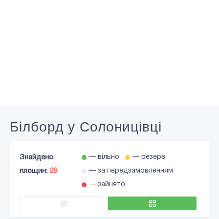
Білборд у Солоницівці
Знайдено
— вільно
— резерв
площин:
29
— за передзамовленням
— зайнято