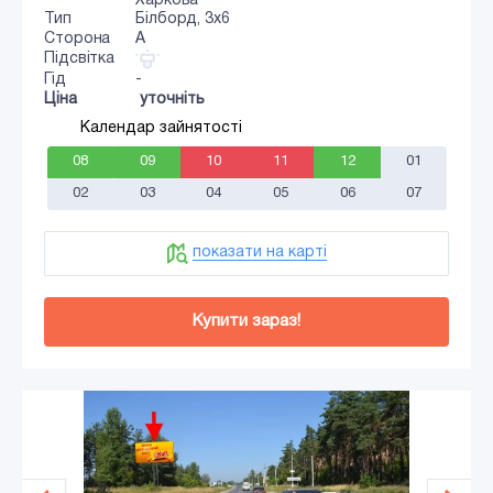
Харкова
Тип
Білборд, 3х6
Сторона
A
Підсвітка
Гід
-
Ціна
уточніть
Календар зайнятості
08
09
10
11
12
01
02
03
04
05
06
07
показати на карті
Купити зараз!