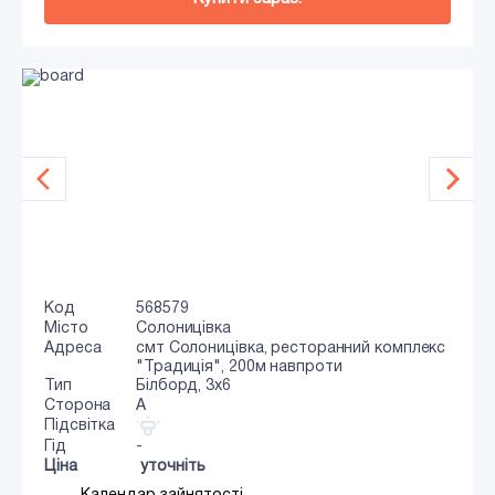
Код
568579
Місто
Солоницівка
Адреса
смт Солоницівка, ресторанний комплекс
"Традиція", 200м навпроти
Тип
Білборд, 3x6
Сторона
A
Підсвітка
Гід
-
Ціна
уточніть