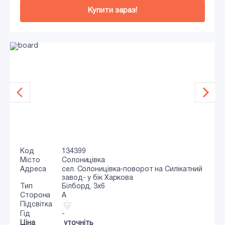
Купити зараз!
Код
134399
Місто
Солоницівка
Адреса
сел. Солоницівка-поворот на Силікатний
завод- у бік Харкова
Тип
Білборд, 3х6
Сторона
A
Підсвітка
Гід
-
Ціна
уточніть