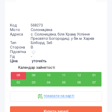
Код
568273
Місто
Солоницівка
Адреса
с. Солоницівка, біля Храму Успіння
Пресвятої Богородиці, у бік м. Харків
Тип
Білборд, 3x6
Сторона
B
Підсвітка
Гід
-
Ціна
уточніть
Календар зайнятості
08
09
10
11
12
01
02
03
04
05
06
07
показати на карті
Купити зараз!