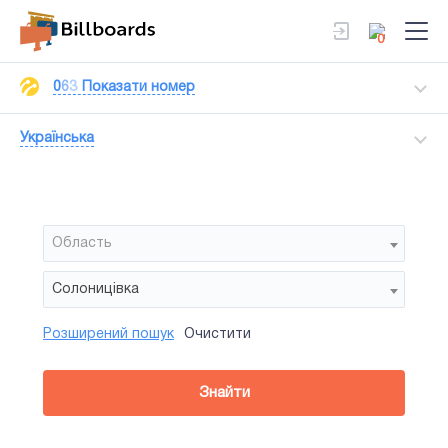
0
0
6
3
Показати номер
Українська
Область
Солоницівка
Розширений пошук
Очистити
Район
Сторона
Усi
Усi
Білборд
Знайти
зайнятiсть