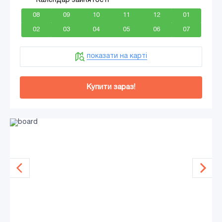
Календар зайнятості
08
09
10
11
12
01
02
03
04
05
06
07
показати на карті
Купити зараз!