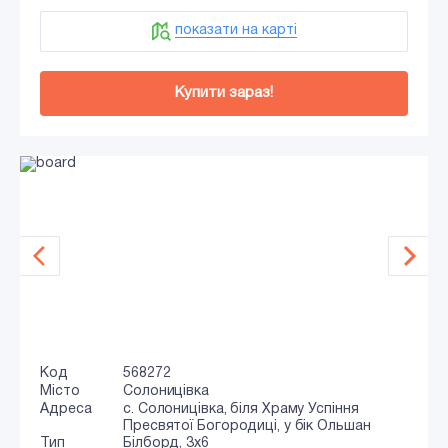
показати на карті
Купити зараз!
Код
568272
Місто
Солоницівка
Адреса
с. Солоницівка, біля Храму Успіння
Пресвятої Богородиці, у бік Ольшан
Тип
Білборд, 3x6