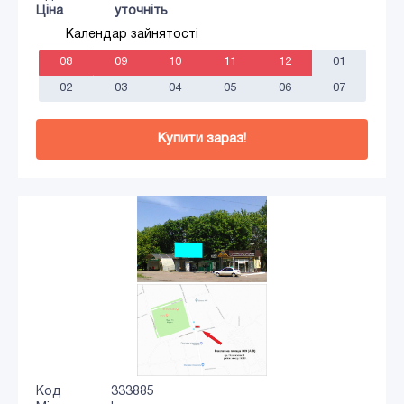
Ціна
уточніть
Календар зайнятості
08
09
10
11
12
01
02
03
04
05
06
07
Купити зараз!
Код
333885