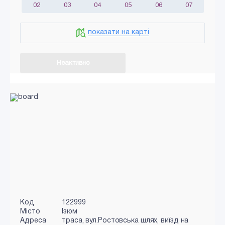
02
03
04
05
06
07
показати на карті
Неактивно
Код
122999
Місто
Ізюм
Адреса
траса, вул.Ростовська шлях, виїзд на