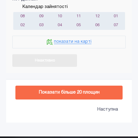
Календар зайнятості
08
09
10
11
12
01
02
03
04
05
06
07
показати на карті
Неактивно
Додати в кошик
Показати більше
20
площин
Наступна