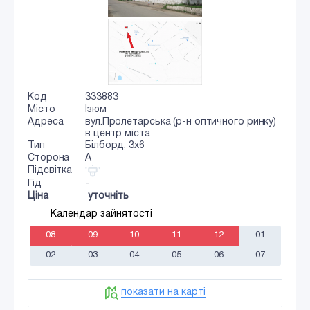
Код
333883
Місто
Ізюм
Адреса
вул.Пролетарська (р-н оптичного ринку)
в центр міста
Тип
Білборд, 3х6
Сторона
A
Підсвітка
Гід
-
Ціна
уточніть
Календар зайнятості
08
09
10
11
12
01
02
03
04
05
06
07
показати на карті