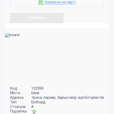
показати на карті
Неактивно
Код
122996
Місто
Ізюм
Адреса
траса, перекр, Харьк.напр. вул.Ентузіастів
Тип
Білборд
Сторона
A
Підсвітка