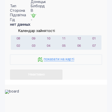
Донецьк
Тип
Білборд
Сторона
B
Підсвітка
Гід
-
нет данных
Календар зайнятості
08
09
10
11
12
01
02
03
04
05
06
07
показати на карті
Неактивно