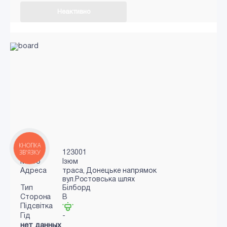
Неактивно
КНОПКА
ЗВ'ЯЗКУ
Код
123001
Місто
Ізюм
Адреса
траса, Донецьке напрямок
вул.Ростовська шлях
Тип
Білборд
Сторона
B
Підсвітка
Гід
-
нет данных