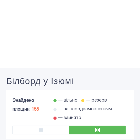
Білборд у Ізюмі
Знайдено
— вільно
— резерв
площин:
155
— за передзамовленням
— зайнято