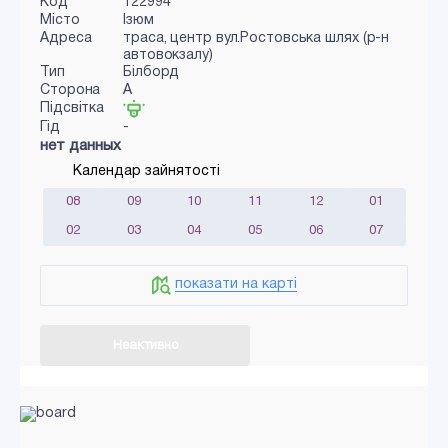
Код
122994
Місто
Ізюм
Адреса
траса, центр вул.Ростовська шлях (р-н
автовокзалу)
Тип
Білборд
Сторона
A
Підсвітка
Гід
-
нет данных
Календар зайнятості
08
09
10
11
12
01
02
03
04
05
06
07
показати на карті
Неактивно