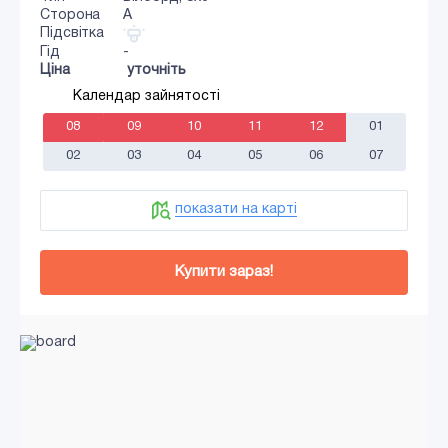
Сторона
A
Підсвітка
Гід
-
Ціна
уточніть
Календар зайнятості
08
09
10
11
12
01
02
03
04
05
06
07
показати на карті
Купити зараз!