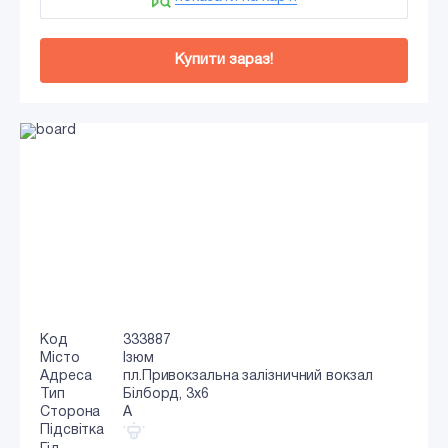
Купити зараз!
Код
333887
Місто
Ізюм
Адреса
пл.Привокзальна залізничний вокзал
Тип
Білборд, 3х6
Сторона
A
Підсвітка