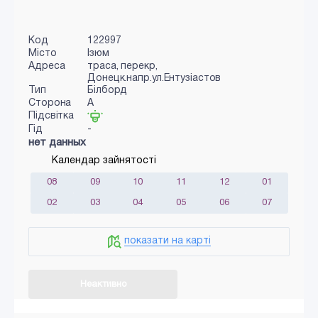
Код
122997
Місто
Ізюм
Адреса
траса, перекр,
Донецк.напр.ул.Ентузіастов
Тип
Білборд
Сторона
A
Підсвітка
Гід
-
нет данных
Календар зайнятості
08
09
10
11
12
01
02
03
04
05
06
07
показати на карті
Неактивно