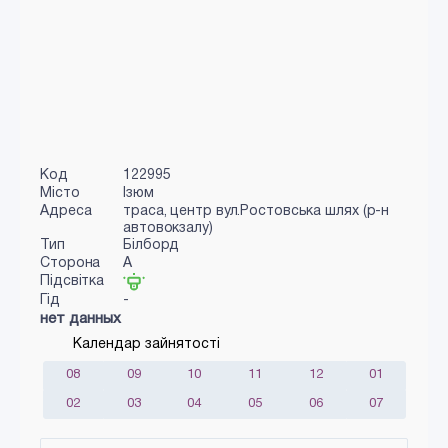
Код
122995
Місто
Ізюм
Адреса
траса, центр вул.Ростовська шлях (р-н
автовокзалу)
Тип
Білборд
Сторона
A
Підсвітка
Гід
-
нет данных
Календар зайнятості
08
09
10
11
12
01
02
03
04
05
06
07