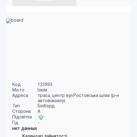
Код
122993
Місто
Ізюм
Адреса
траса, центр вул.Ростовська шлях (р-н
автовокзалу)
Тип
Білборд
Сторона
A
Підсвітка
Гід
-
нет данных
Календар зайнятості