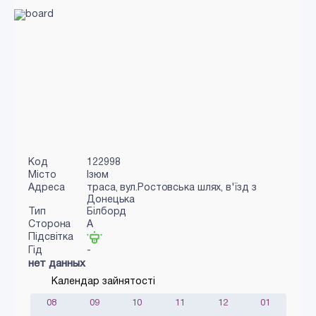
Код
122998
Місто
Ізюм
Адреса
траса, вул.Ростовська шлях, в'їзд з
Донецька
Тип
Білборд
Сторона
A
Підсвітка
Гід
-
нет данных
Календар зайнятості
08
09
10
11
12
01