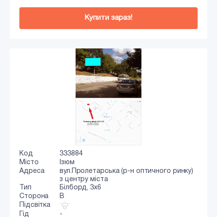
Купити зараз!
Код
333884
Місто
Ізюм
Адреса
вул.Пролетарська (р-н оптичного ринку)
з центру міста
Тип
Білборд, 3х6
Сторона
B
Підсвітка
Гід
-