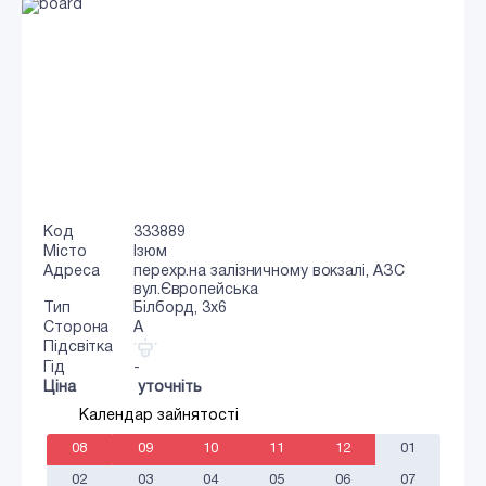
Код
333889
Місто
Ізюм
Адреса
перехр.на залізничному вокзалі, АЗС
вул.Європейська
Тип
Білборд, 3х6
Сторона
A
Підсвітка
Гід
-
Ціна
уточніть
Календар зайнятості
08
09
10
11
12
01
02
03
04
05
06
07