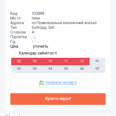
Код
333888
Місто
Ізюм
Адреса
пл.Привокзальна залізничний вокзал
Тип
Білборд, 3х6
Сторона
A
Підсвітка
Гід
-
Ціна
уточніть
Календар зайнятості
08
09
10
11
12
01
02
03
04
05
06
07
показати на карті
Купити зараз!