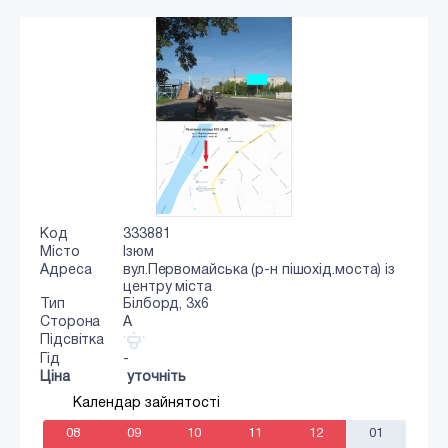
Код
333881
Місто
Ізюм
Адреса
вул.Первомайська (р-н пішохід.моста) із
центру міста
Тип
Білборд, 3х6
Сторона
A
Підсвітка
Гід
-
Ціна
уточніть
Календар зайнятості
08
09
10
11
12
01