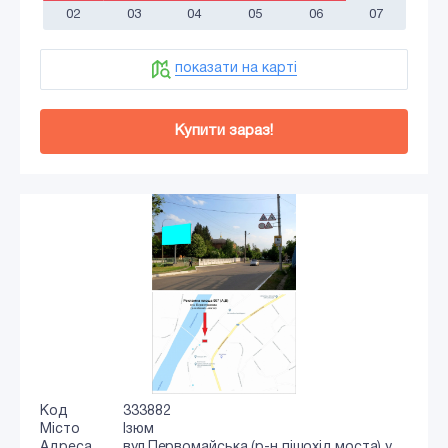
02
03
04
05
06
07
показати на карті
Купити зараз!
Код
333882
Місто
Ізюм
Адреса
вул.Первомайська (р-н пішохід.моста) у