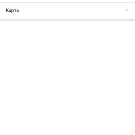
Часткова зайнятість
Карта
Підсвітка