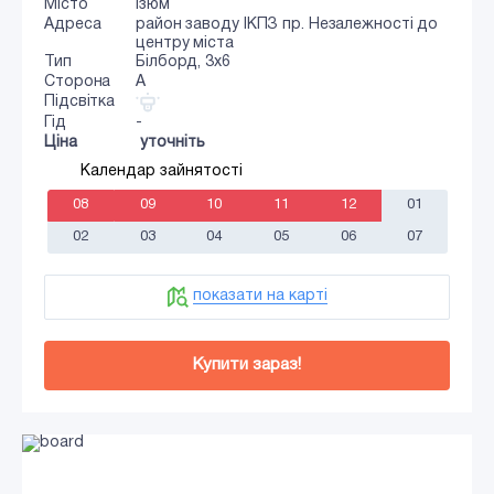
Місто
Ізюм
Адреса
район заводу ІКПЗ пр. Незалежності до
центру міста
Тип
Білборд, 3х6
Сторона
A
Підсвітка
Гід
-
Ціна
уточніть
Календар зайнятості
08
09
10
11
12
01
02
03
04
05
06
07
показати на карті
Купити зараз!