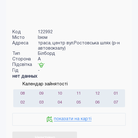
Код
122992
Місто
Ізюм
Адреса
траса, центр вул.Ростовська шлях (р-н
автовокзалу)
Тип
Білборд
Сторона
A
Підсвітка
Гід
-
нет данных
Календар зайнятості
08
09
10
11
12
01
02
03
04
05
06
07
показати на карті
Неактивно