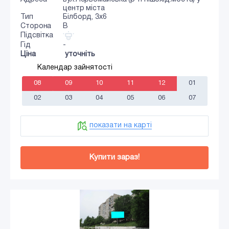
центр міста
Тип
Білборд, 3х6
Сторона
B
Підсвітка
Гід
-
Ціна
уточніть
Календар зайнятості
08
09
10
11
12
01
02
03
04
05
06
07
показати на карті
Купити зараз!