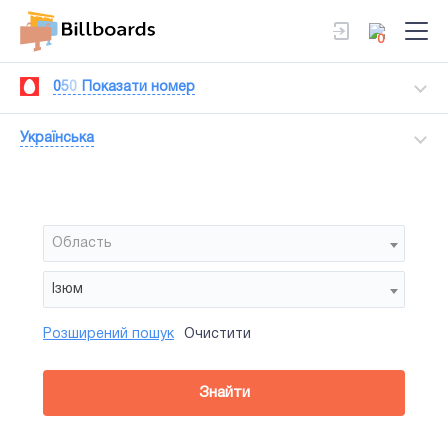
0
0
5
0
Показати номер
Українська
Область
Ізюм
Розширений пошук
Очистити
Район
Сторона
Усi
Усi
Білборд
Знайти
зайнятiсть