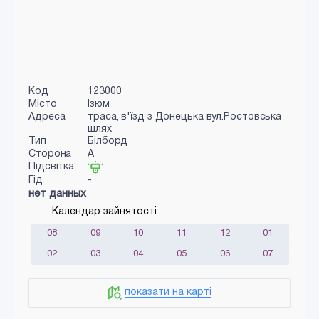
Код
123000
Місто
Ізюм
Адреса
траса, в'їзд з Донецька вул.Ростовська
шлях
Тип
Білборд
Сторона
A
Підсвітка
Гід
-
нет данных
Календар зайнятості
08
09
10
11
12
01
02
03
04
05
06
07
показати на карті