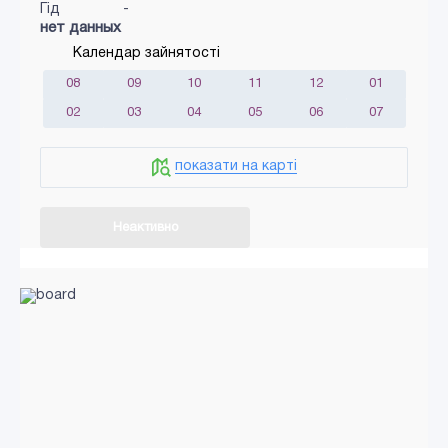
Гід
-
нет данных
Календар зайнятості
08
09
10
11
12
01
02
03
04
05
06
07
показати на карті
Неактивно