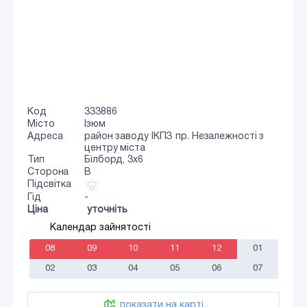
Код
333886
Місто
Ізюм
Адреса
район заводу ІКПЗ пр. Незалежності з
центру міста
Тип
Білборд, 3х6
Сторона
B
Підсвітка
Гід
-
Ціна
уточніть
Календар зайнятості
08
09
10
11
12
01
02
03
04
05
06
07
показати на карті