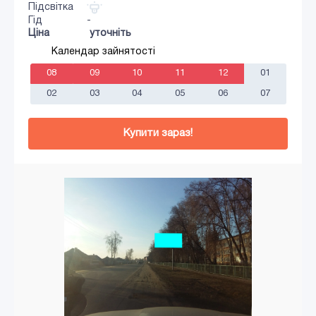
Підсвітка
Гід
-
Ціна
уточніть
Календар зайнятості
08
09
10
11
12
01
02
03
04
05
06
07
Купити зараз!