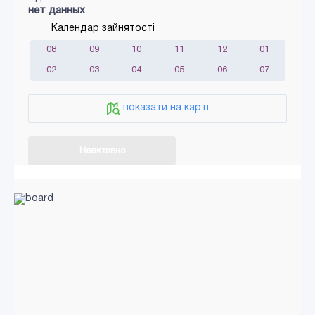
нет данных
Календар зайнятості
08
09
10
11
12
01
02
03
04
05
06
07
показати на карті
Неактивно