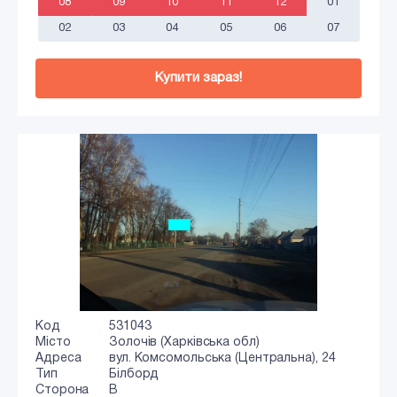
08
09
10
11
12
01
02
03
04
05
06
07
Купити зараз!
Код
531043
Місто
Золочів (Харківська обл)
Адреса
вул. Комсомольська (Центральна), 24
Тип
Білборд
Сторона
B