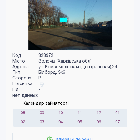
Код
333973
Місто
Золочів (Харківська обл)
Адреса
ул. Комсомольская (Центральная),24
Тип
Білборд, 3х6
Сторона
B
Підсвітка
Гід
-
нет данных
Календар зайнятості
08
09
10
11
12
01
02
03
04
05
06
07
показати на карті