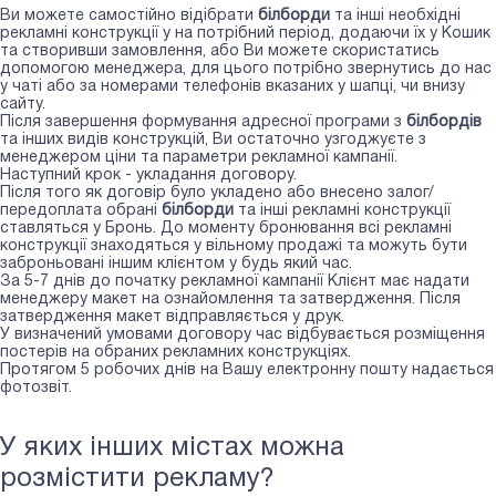
Ви можете самостійно відібрати
білборди
та інші необхідні
рекламні конструкції у
на потрібний період, додаючи їх у Кошик
та створивши замовлення, або Ви можете скористатись
допомогою менеджера, для цього потрібно звернутись до нас
у чаті або за номерами телефонів вказаних у шапці, чи внизу
сайту.
Після завершення формування адресної програми з
білбордів
та інших видів конструкцій, Ви остаточно узгоджуєте з
менеджером ціни та параметри рекламної кампанії.
Наступний крок - укладання договору.
Після того як договір було укладено або внесено залог/
передоплата обрані
білборди
та інші рекламні конструкції
ставляться у Бронь. До моменту бронювання всі рекламні
конструкції знаходяться у вільному продажі та можуть бути
заброньовані іншим клієнтом у будь який час.
За 5-7 днів до початку рекламної кампанії Клієнт має надати
менеджеру макет на ознайомлення та затвердження. Після
затвердження макет відправляється у друк.
У визначений умовами договору час відбувається розміщення
постерів на обраних рекламних конструкціях.
Протягом 5 робочих днів на Вашу електронну пошту надається
фотозвіт.
У яких інших містах можна
розмістити рекламу?