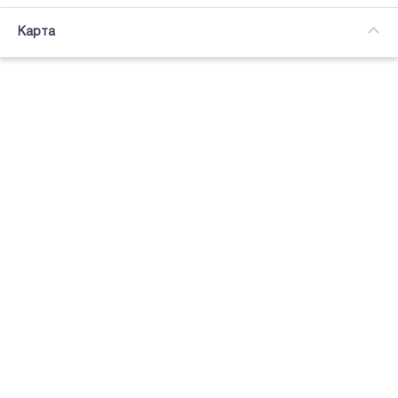
Часткова зайнятість
Карта
Підсвітка