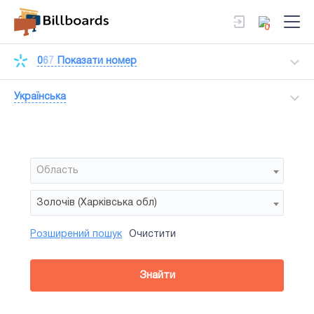
0
0
6
7
Показати номер
Українська
Область
Золочів (Харківська обл)
Розширений пошук
Очистити
Район
Сторона
Усi
Усi
Білборд
Знайти
зайнятiсть