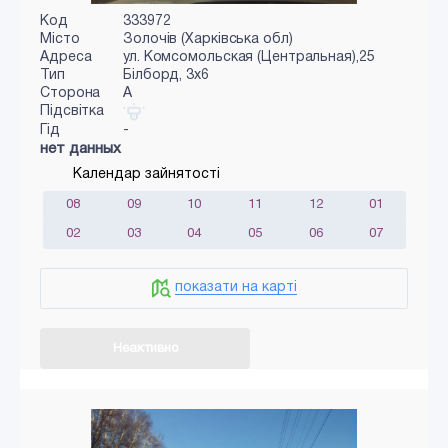
Код
333972
Місто
Золочів (Харківська обл)
Адреса
ул. Комсомольская (Центральная),25
Тип
Білборд, 3х6
Сторона
A
Підсвітка
Гід
-
нет данных
Календар зайнятості
08
09
10
11
12
01
02
03
04
05
06
07
показати на карті
Неактивно