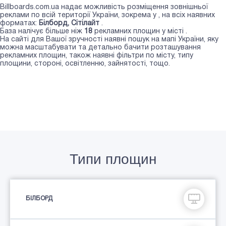
Billboards.com.ua надає можливість розміщення зовнішньої
реклами по всій території України, зокрема у
, на всіх наявних
форматах:
Білборд, Сiтiлайт
.
База налічує більше ніж
18
рекламних площин у місті
.
На сайті для Вашої зручності наявні пошук на мапі України, яку
можна масштабувати та детально бачити розташування
рекламних площин, також наявні фільтри по місту, типу
площини, стороні, освітленню, зайнятості, тощо.
Типи площин
БІЛБОРД