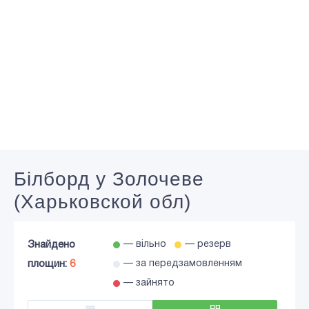
Білборд у Золочеве
(Харьковской обл)
Знайдено
— вільно
— резерв
площин:
6
— за передзамовленням
— зайнято