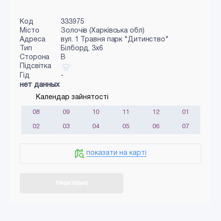
Код
333975
Місто
Золочів (Харківська обл)
Адреса
вул. 1 Травня парк "Дитинство"
Тип
Білборд, 3х6
Сторона
B
Підсвітка
Гід
-
нет данных
Календар зайнятості
08
09
10
11
12
01
02
03
04
05
06
07
показати на карті
Неактивно
Додати в кошик