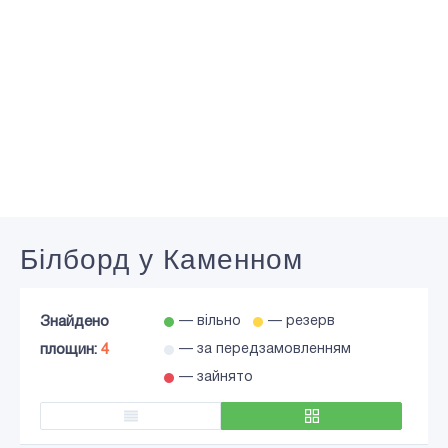
Білборд у Каменном
Знайдено
— вільно
— резерв
площин:
4
— за передзамовленням
— зайнято