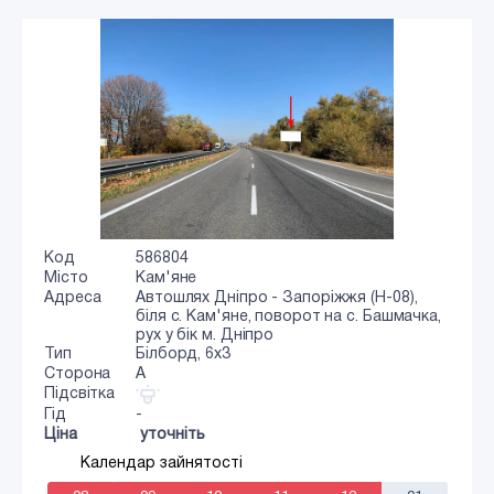
Код
586804
Місто
Кам'яне
Адреса
Автошлях Дніпро - Запоріжжя (Н-08),
біля с. Кам'яне, поворот на с. Башмачка,
рух у бік м. Дніпро
Тип
Білборд, 6х3
Сторона
A
Підсвітка
Гід
-
Ціна
уточніть
Календар зайнятості