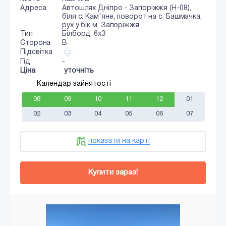
Адреса
Автошлях Дніпро - Запоріжжя (Н-08),
біля с. Кам'яне, поворот на с. Башмачка,
рух у бік м. Запоріжжя
Тип
Білборд, 6х3
Сторона
B
Підсвітка
Гід
-
Ціна
уточніть
Календар зайнятості
08
09
10
11
12
01
02
03
04
05
06
07
показати на карті
Купити зараз!