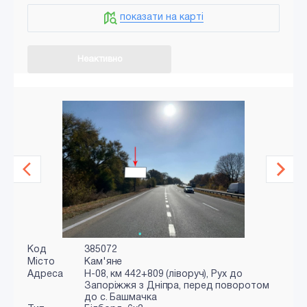
показати на карті
Неактивно
Код
385072
Місто
Кам'яне
Адреса
Н-08, км 442+809 (ліворуч), Рух до
Запоріжжя з Дніпра, перед поворотом
до с. Башмачка