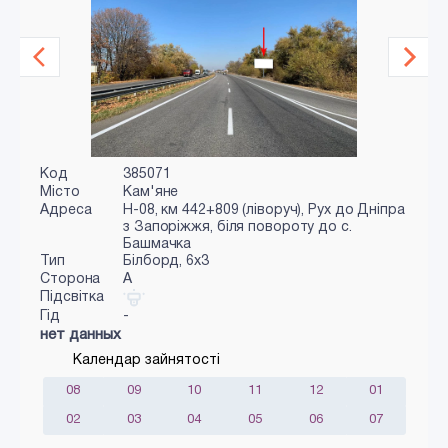
Код
385071
Місто
Кам'яне
Адреса
Н-08, км 442+809 (ліворуч), Рух до Дніпра
з Запоріжжя, біля повороту до с.
Башмачка
Тип
Білборд, 6х3
Сторона
A
Підсвітка
Гід
-
нет данных
Календар зайнятості
08
09
10
11
12
01
02
03
04
05
06
07