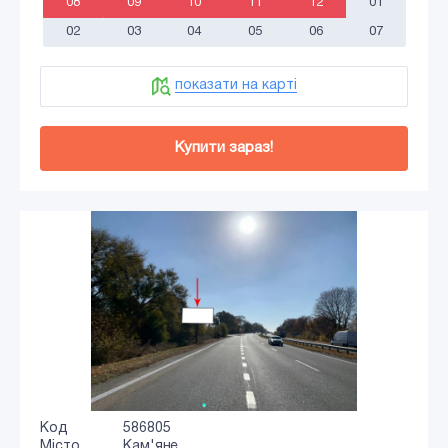
08
09
10
11
12
01
02
03
04
05
06
07
показати на карті
Купити зараз!
Код
586805
Місто
Кам'яне