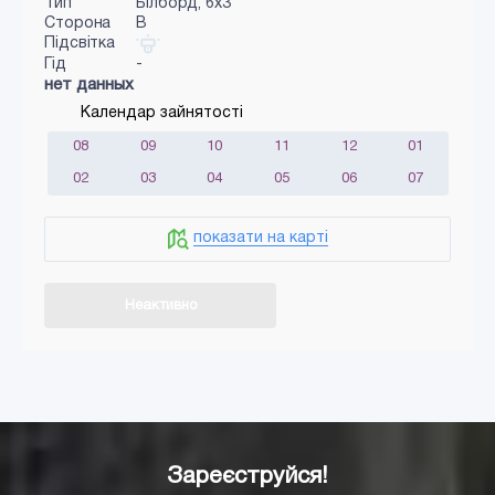
Тип
Білборд, 6х3
Сторона
B
Підсвітка
Гід
-
нет данных
Календар зайнятості
08
09
10
11
12
01
02
03
04
05
06
07
показати на карті
Неактивно
Додати в кошик
Зареєструйся!