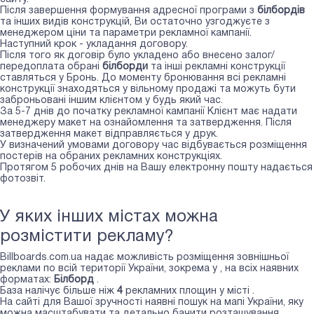
Після завершення формування адресної програми з
білбордів
та інших видів конструкцій, Ви остаточно узгоджуєте з
менеджером ціни та параметри рекламної кампанії.
Наступний крок - укладання договору.
Після того як договір було укладено або внесено залог/
передоплата обрані
білборди
та інші рекламні конструкції
ставляться у Бронь. До моменту бронювання всі рекламні
конструкції знаходяться у вільному продажі та можуть бути
заброньовані іншим клієнтом у будь який час.
За 5-7 днів до початку рекламної кампанії Клієнт має надати
менеджеру макет на ознайомлення та затвердження. Після
затвердження макет відправляється у друк.
У визначений умовами договору час відбувається розміщення
постерів на обраних рекламних конструкціях.
Протягом 5 робочих днів на Вашу електронну пошту надається
фотозвіт.
У яких інших містах можна
розмістити рекламу?
Billboards.com.ua надає можливість розміщення зовнішньої
реклами по всій території України, зокрема у
, на всіх наявних
форматах:
Білборд
.
База налічує більше ніж
4
рекламних площин у місті
.
На сайті для Вашої зручності наявні пошук на мапі України, яку
можна масштабувати та детально бачити розташування