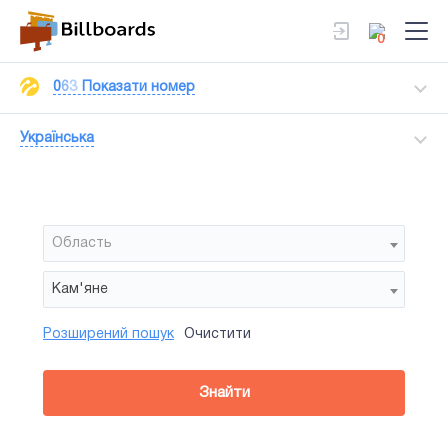
0
0
6
3
Показати номер
Українська
Область
Кам'яне
Розширений пошук
Очистити
Район
Сторона
Усi
Усi
Білборд
Знайти
зайнятiсть