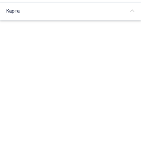
Часткова зайнятість
Карта
Підсвітка