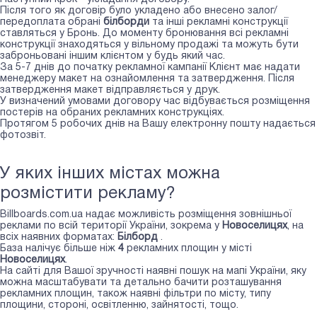
Після того як договір було укладено або внесено залог/
передоплата обрані
білборди
та інші рекламні конструкції
ставляться у Бронь. До моменту бронювання всі рекламні
конструкції знаходяться у вільному продажі та можуть бути
заброньовані іншим клієнтом у будь який час.
За 5-7 днів до початку рекламної кампанії Клієнт має надати
менеджеру макет на ознайомлення та затвердження. Після
затвердження макет відправляється у друк.
У визначений умовами договору час відбувається розміщення
постерів на обраних рекламних конструкціях.
Протягом 5 робочих днів на Вашу електронну пошту надається
фотозвіт.
У яких інших містах можна
розмістити рекламу?
Billboards.com.ua надає можливість розміщення зовнішньої
реклами по всій території України, зокрема у
Новоселицях
, на
всіх наявних форматах:
Білборд
.
База налічує більше ніж
4
рекламних площин у місті
Новоселицях
.
На сайті для Вашої зручності наявні пошук на мапі України, яку
можна масштабувати та детально бачити розташування
рекламних площин, також наявні фільтри по місту, типу
площини, стороні, освітленню, зайнятості, тощо.