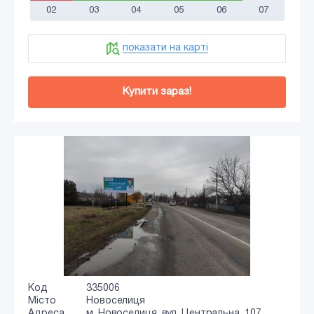
02
03
04
05
06
07
показати на карті
Купити зараз!
Код
335006
Місто
Новоселиця
Адреса
м. Новоселиця, вул. Центральна, 107