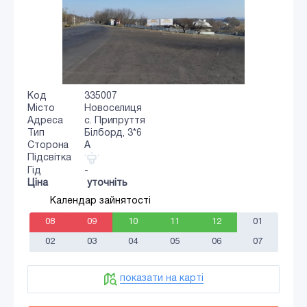
Код
335007
Місто
Новоселиця
Адреса
с. Припруття
Тип
Білборд, 3*6
Сторона
A
Підсвітка
Гід
-
Ціна
уточніть
Календар зайнятості
08
09
10
11
12
01
02
03
04
05
06
07
показати на карті