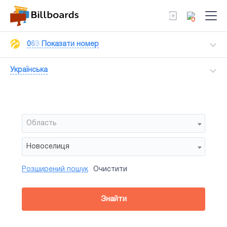
0
0
6
3
Показати номер
Українська
Область
Новоселиця
Розширений пошук
Очистити
Район
Сторона
Усi
Усi
Білборд
Знайти
зайнятiсть