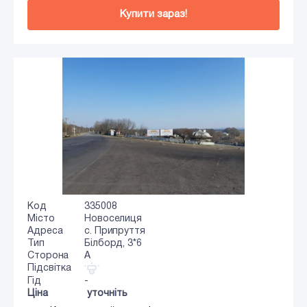
Купити зараз!
Код
335008
Місто
Новоселиця
Адреса
с. Припруття
Тип
Білборд, 3*6
Сторона
A
Підсвітка
Гід
-
Ціна
уточніть