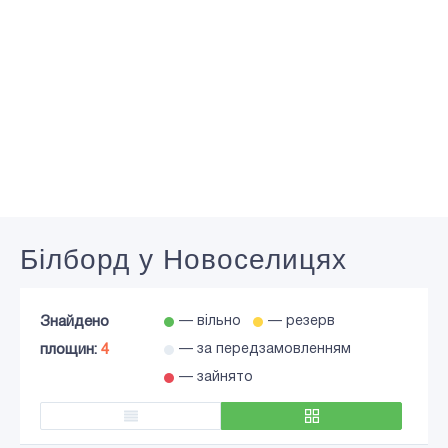
Білборд у Новоселицях
Знайдено
— вільно
— резерв
площин:
4
— за передзамовленням
— зайнято