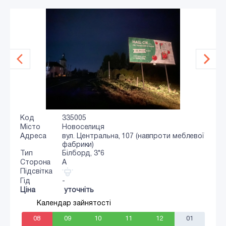
Код
335005
Місто
Новоселиця
Адреса
вул. Центральна, 107 (навпроти меблевої
фабрики)
Тип
Білборд, 3*6
Сторона
A
Підсвітка
Гід
-
Ціна
уточніть
Календар зайнятості
08
09
10
11
12
01