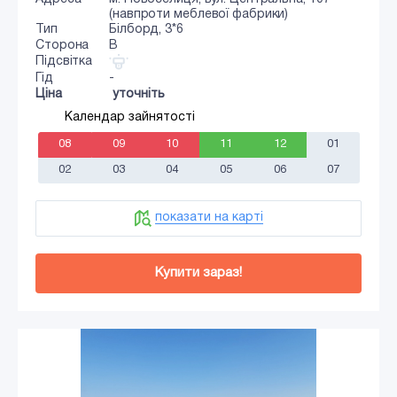
(навпроти меблевої фабрики)
Тип
Білборд, 3*6
Сторона
B
Підсвітка
Гід
-
Ціна
уточніть
Календар зайнятості
08
09
10
11
12
01
02
03
04
05
06
07
показати на карті
Купити зараз!