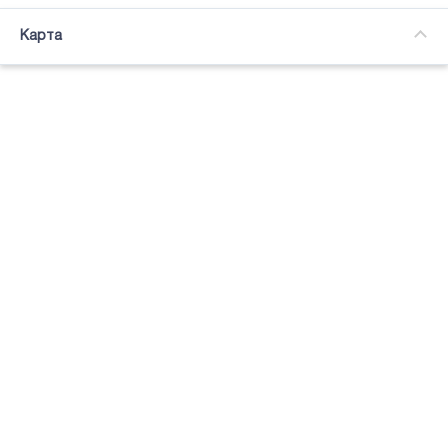
Часткова зайнятість
Карта
Підсвітка