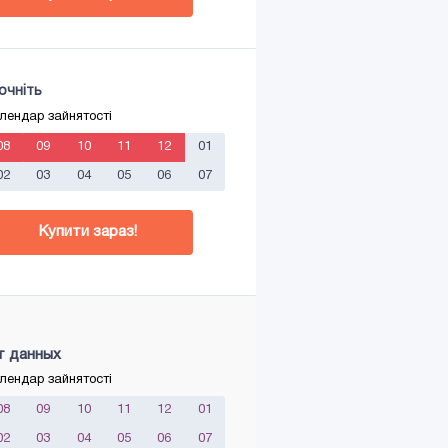
очніть
лендар зайнятості
08
09
10
11
12
01
02
03
04
05
06
07
Купити зараз!
т данных
лендар зайнятості
08
09
10
11
12
01
02
03
04
05
06
07