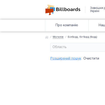
Зовнішня 
Україні
Про компанію
Наш
Могилів
Білборд, бігборд (борд)
Область
Район
Сторона
Усi
Усi
Розширений пошук
Очистити