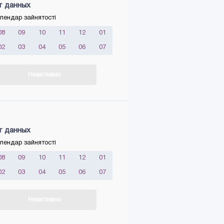
т данных
лендар зайнятості
08
09
10
11
12
01
02
03
04
05
06
07
Неактивно
т данных
лендар зайнятості
08
09
10
11
12
01
02
03
04
05
06
07
Неактивно