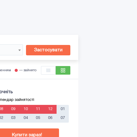
Застосувати
ленням
— зайнято
очніть
лендар зайнятості
08
09
10
11
12
01
02
03
04
05
06
07
Купити зараз!