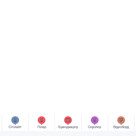
Сiтiлайт
Пілар
Брандмауер
Скролер
Відеоборд