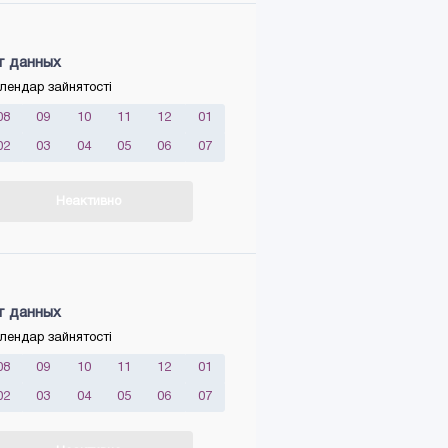
т данных
лендар зайнятості
08
09
10
11
12
01
02
03
04
05
06
07
Неактивно
т данных
лендар зайнятості
08
09
10
11
12
01
02
03
04
05
06
07