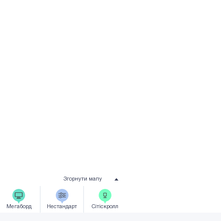
Згорнути мапу
Мегаборд
Нестандарт
Сiтicкролл