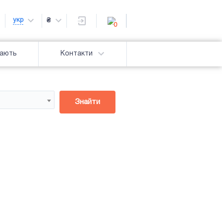
укр
₴
0
дають
Контакти
Знайти
Підсвітка