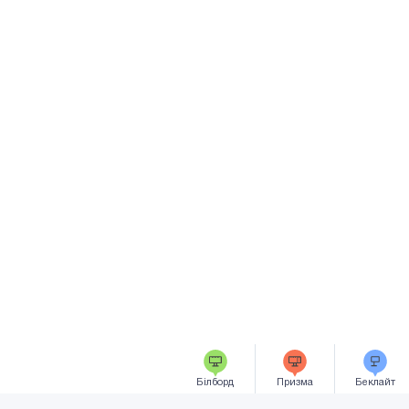
Білборд
Призма
Беклайт