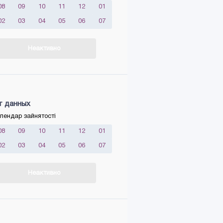
08
09
10
11
12
01
02
03
04
05
06
07
Неактивно
т данных
лендар зайнятості
08
09
10
11
12
01
02
03
04
05
06
07
Неактивно