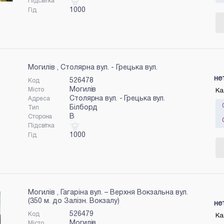
Підсвітка
1000
Гід
Могилів , Столярна вул. - Грецька вул.
не
526478
Код
Могилів
Місто
Ка
Столярна вул. - Грецька вул.
Адреса
Білборд
Тип
B
Сторона
Підсвітка
1000
Гід
Могилів , Гагаріна вул. – Верхня Вокзальна вул.
(350 м. до Залізн. Вокзалу)
не
526479
Код
Ка
Могилів
Місто