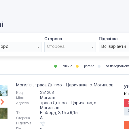
і
Сторона
Підсвітка
борд
Сторона
Всі варіанти
— вільно
— резерв
— за передзамов
Могилів , траса Дніпро - Царичанка, с. Могильов
ут
331208
Код
Ка
Могилів
Місто
траса Дніпро - Царичанка, с.
Адреса
Могильов
Білборд, 3,15 x 6,15
Тип
A
Сторона
Підсвітка
-
Гід