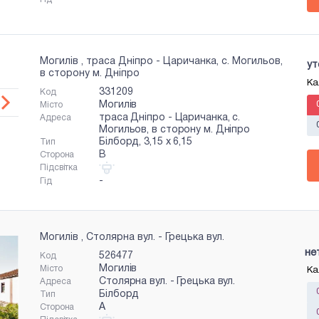
Могилів , траса Дніпро - Царичанка, с. Могильов,
ут
в сторону м. Дніпро
Ка
331209
Код
Могилів
Місто
траса Дніпро - Царичанка, с.
Адреса
Могильов, в сторону м. Дніпро
Білборд, 3,15 x 6,15
Тип
B
Сторона
Підсвітка
-
Гід
Могилів , Столярна вул. - Грецька вул.
не
526477
Код
Могилів
Місто
Ка
Столярна вул. - Грецька вул.
Адреса
Білборд
Тип
A
Сторона