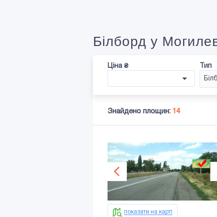
Білборд у Могилев
Ціна ₴
Тип
Біл
Знайдено площин:
14
показати на карті