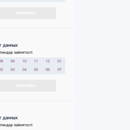
Неактивно
т данных
лендар зайнятості
08
09
10
11
12
01
02
03
04
05
06
07
Неактивно
т данных
лендар зайнятості