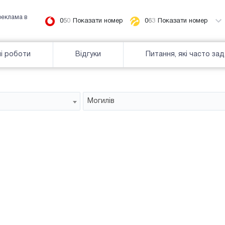
реклама в
0
5
0
Показати номер
0
6
3
Показати номер
і роботи
Відгуки
Питання, які часто за
Могилів
Білборд
зайнятiсть
Часткова зайнятість