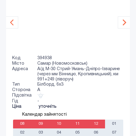
Код
394938
Місто
Самар (Новомосковськ)
Адреса
А/д M-30 Стрий-Умань-Дніпро-Ізварине
(через мм Вінницю, Кропивницький), км
991+249 (ліворуч)
Тип
Білборд, 6х3
Сторона
A
Підсвітка
Гід
-
Ціна
уточніть
Календар зайнятості
08
09
10
11
12
01
02
03
04
05
06
07