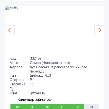
Код
332437
Місто
Самар (Новомосковськ)
Адреса
вул.Спаська, в районі залізничного
переїзду
Тип
Білборд, 6х3
Сторона
B
Підсвітка
Гід
-
Ціна
уточніть
Календар зайнятості
08
09
10
11
12
01