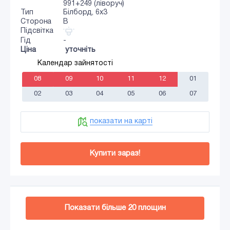
991+249 (ліворуч)
Тип
Білборд, 6х3
Сторона
B
Підсвітка
Гід
-
Ціна
уточніть
Календар зайнятості
08
09
10
11
12
01
02
03
04
05
06
07
показати на карті
Купити зараз!
Додати в кошик
Показати більше
20
площин