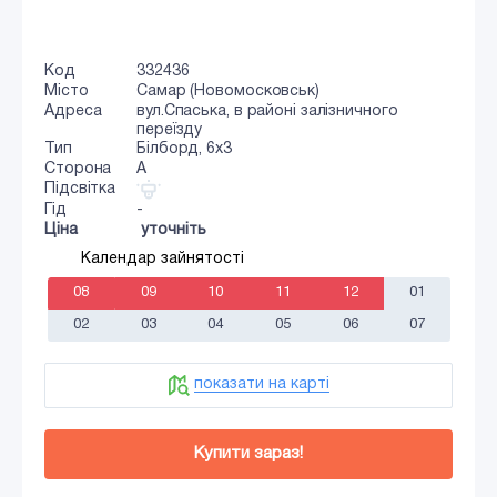
Код
332436
Місто
Самар (Новомосковськ)
Адреса
вул.Спаська, в районі залізничного
переїзду
Тип
Білборд, 6х3
Сторона
A
Підсвітка
Гід
-
Ціна
уточніть
Календар зайнятості
08
09
10
11
12
01
02
03
04
05
06
07
показати на карті
Купити зараз!