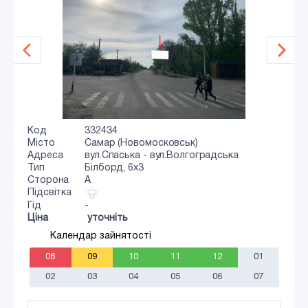
Код
332434
Місто
Самар (Новомосковськ)
Адреса
вул.Спаська - вул.Волгоградська
Тип
Білборд, 6х3
Сторона
A
Підсвітка
Гід
-
Ціна
уточніть
Календар зайнятості
08
09
10
11
12
01
02
03
04
05
06
07