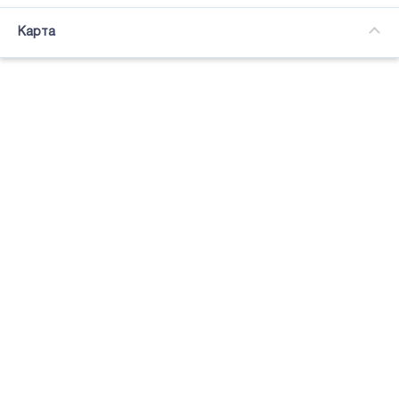
Часткова зайнятість
Карта
Підсвітка