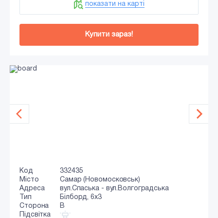
показати на карті
Купити зараз!
Код
332435
Місто
Самар (Новомосковськ)
Адреса
вул.Спаська - вул.Волгоградська
Тип
Білборд, 6х3
Сторона
B
Підсвітка