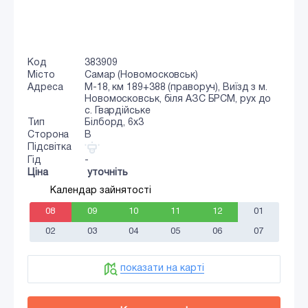
Код
383909
Місто
Самар (Новомосковськ)
Адреса
М-18, км 189+388 (праворуч), Виїзд з м.
Новомосковськ, біля АЗС БРСМ, рух до
с. Гвардійське
Тип
Білборд, 6х3
Сторона
B
Підсвітка
Гід
-
Ціна
уточніть
Календар зайнятості
08
09
10
11
12
01
02
03
04
05
06
07
показати на карті