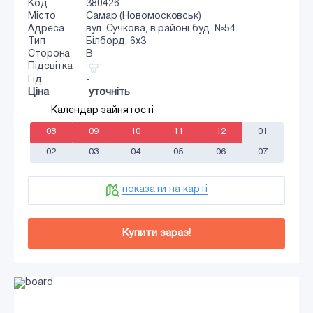
Код
380426
Місто
Самар (Новомосковськ)
Адреса
вул. Сучкова, в районі буд. №54
Тип
Білборд, 6х3
Сторона
B
Підсвітка
Гід
-
Ціна
уточніть
Календар зайнятості
08
09
10
11
12
01
02
03
04
05
06
07
показати на карті
Купити зараз!