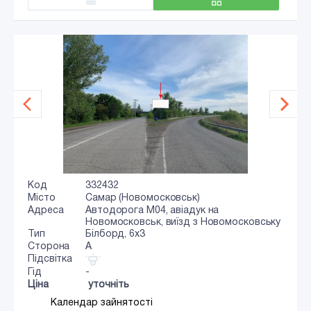
Код
332432
Місто
Самар (Новомосковськ)
Адреса
Автодорога М04, авіадук на
Новомосковськ, виїзд з Новомосковську
Тип
Білборд, 6х3
Сторона
A
Підсвітка
Гід
-
Ціна
уточніть
Календар зайнятості