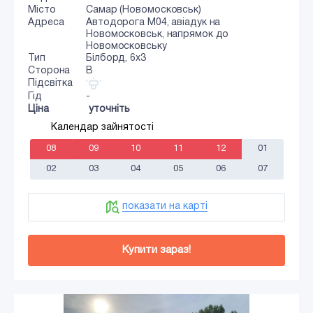
Місто
Самар (Новомосковськ)
Адреса
Автодорога М04, авіадук на
Новомосковськ, напрямок до
Новомосковську
Тип
Білборд, 6х3
Сторона
B
Підсвітка
Гід
-
Ціна
уточніть
Календар зайнятості
08
09
10
11
12
01
02
03
04
05
06
07
показати на карті
Купити зараз!