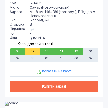
Код
391483
Місто
Самар (Новомосковськ)
Адреса
М-18, км 196+289 (праворуч), В'їзд до м.
Новомосковськ
Тип
Білборд, 6х3
Сторона
B
Підсвітка
Гід
-
Ціна
уточніть
Календар зайнятості
08
09
10
11
12
01
02
03
04
05
06
07
показати на карті
Купити зараз!