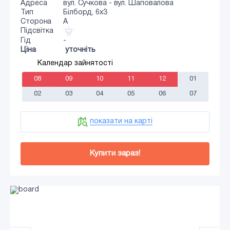
Адреса
вул. Сучкова - вул. Шаповалова
Тип
Білборд, 6х3
Сторона
A
Підсвітка
Гід
-
Ціна
уточніть
Календар зайнятості
08
09
10
11
12
01
02
03
04
05
06
07
показати на карті
Купити зараз!