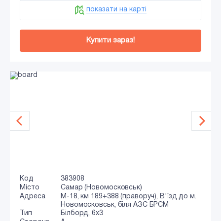
показати на карті
Купити зараз!
Код
383908
Місто
Самар (Новомосковськ)
Адреса
М-18, км 189+388 (праворуч), В'їзд до м.
Новомосковськ, біля АЗС БРСМ
Тип
Білборд, 6х3