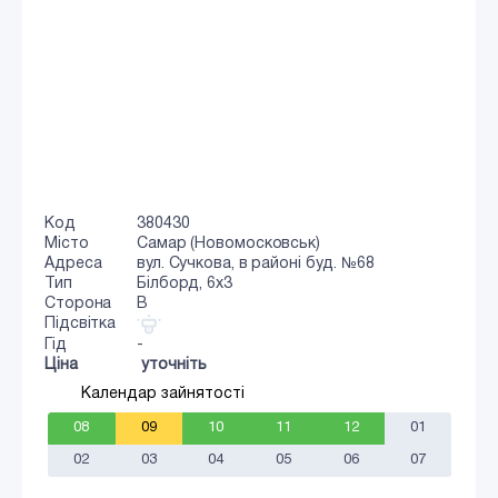
Код
380430
Місто
Самар (Новомосковськ)
Адреса
вул. Сучкова, в районі буд. №68
Тип
Білборд, 6х3
Сторона
B
Підсвітка
Гід
-
Ціна
уточніть
Календар зайнятості
08
09
10
11
12
01
02
03
04
05
06
07