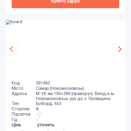
Купити зараз!
Код
391482
Місто
Самар (Новомосковськ)
Адреса
М-18, км 196+289 (праворуч), Виїзд із м.
Новомосковськ, рух до с. Орлівщина
Тип
Білборд, 6х3
Сторона
A
Підсвітка
Гід
-
Ціна
уточніть