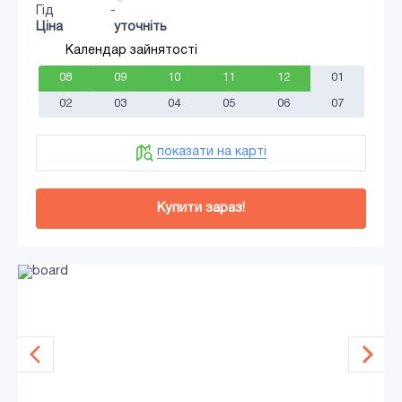
Гід
-
Ціна
уточніть
Календар зайнятості
08
09
10
11
12
01
02
03
04
05
06
07
показати на карті
Купити зараз!