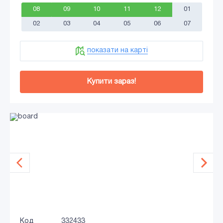
08
09
10
11
12
01
02
03
04
05
06
07
показати на карті
Купити зараз!
Код
332433