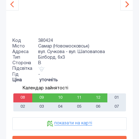
Код
380424
Місто
Самар (Новомосковськ)
Адреса
вул. Сучкова - вул. Шаповалова
Тип
Білборд, 6х3
Сторона
B
Підсвітка
Гід
-
Ціна
уточніть
Календар зайнятості
08
09
10
11
12
01
02
03
04
05
06
07
показати на карті