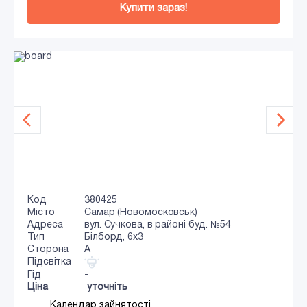
Купити зараз!
Код
380425
Місто
Самар (Новомосковськ)
Адреса
вул. Сучкова, в районі буд. №54
Тип
Білборд, 6х3
Сторона
A
Підсвітка
Гід
-
Ціна
уточніть
Календар зайнятості