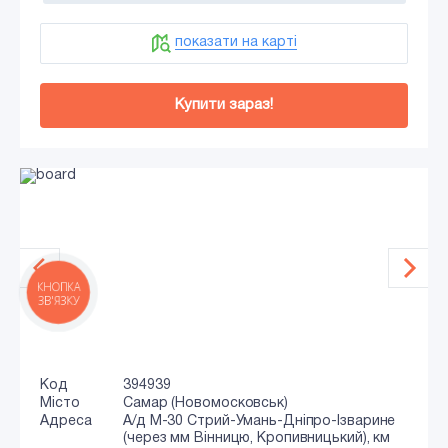
показати на карті
Купити зараз!
КНОПКА
ЗВ'ЯЗКУ
Код
394939
Місто
Самар (Новомосковськ)
Адреса
А/д M-30 Стрий-Умань-Дніпро-Ізварине
(через мм Вінницю, Кропивницький), км