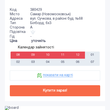
Код
380429
Місто
Самар (Новомосковськ)
Адреса
вул. Сучкова, в районі буд. №68
Тип
Білборд, 6х3
Сторона
A
Підсвітка
Гід
-
Ціна
уточніть
Календар зайнятості
08
09
10
11
12
01
02
03
04
05
06
07
показати на карті
Купити зараз!