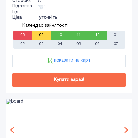
Сторона
A
Підсвітка
Гід
-
Ціна
уточніть
Календар зайнятості
08
09
10
11
12
01
02
03
04
05
06
07
показати на карті
Купити зараз!