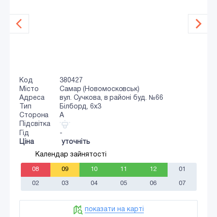
Код
380427
Місто
Самар (Новомосковськ)
Адреса
вул. Сучкова, в районі буд. №66
Тип
Білборд, 6х3
Сторона
A
Підсвітка
Гід
-
Ціна
уточніть
Календар зайнятості
08
09
10
11
12
01
02
03
04
05
06
07
показати на карті