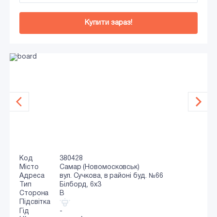
Купити зараз!
Код
380428
Місто
Самар (Новомосковськ)
Адреса
вул. Сучкова, в районі буд. №66
Тип
Білборд, 6х3
Сторона
B
Підсвітка
Гід
-