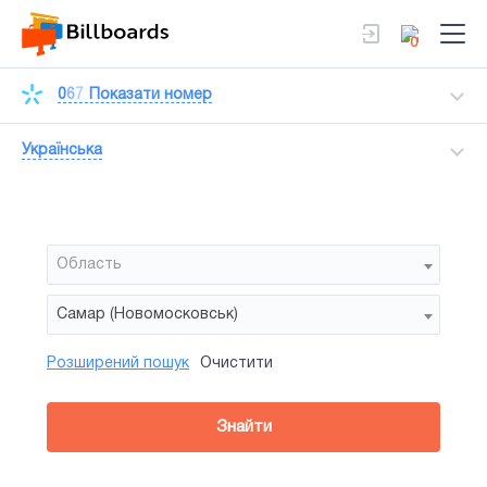
0
0
6
7
Показати номер
Українська
Область
Самар (Новомосковськ)
Розширений пошук
Очистити
Район
Сторона
Усi
Усi
Білборд
Знайти
зайнятiсть