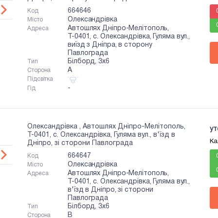
664646
Код
Олександрівка
Місто
Автошлях Дніпро-Мелітополь,
Адреса
Т-0401, с. Олександрівка, Гуляма вул.,
виїзд з Дніпра, в сторону
Павлограда
Білборд, 3x6
Тип
A
Сторона
Підсвітка
-
Гід
Олександрівка , Автошлях Дніпро-Мелітополь,
ут
Т-0401, с. Олександрівка, Гуляма вул., в'їзд в
Ка
Дніпро, зі сторони Павлограда
664647
Код
Олександрівка
Місто
Автошлях Дніпро-Мелітополь,
Адреса
Т-0401, с. Олександрівка, Гуляма вул.,
в'їзд в Дніпро, зі сторони
Павлограда
Білборд, 3x6
Тип
B
Сторона