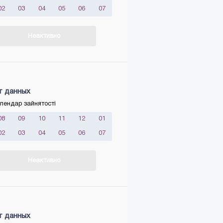
02
03
04
05
06
07
Неактивно
т данных
лендар зайнятості
08
09
10
11
12
01
02
03
04
05
06
07
Неактивно
т данных