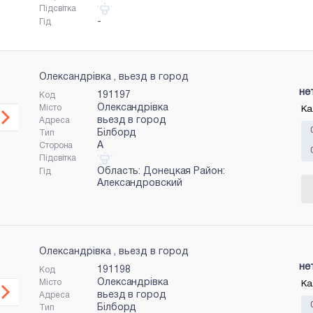
Підсвітка
-
Гід
Олександрівка , вьезд в город
не
191197
Код
Олександрівка
Місто
Ка
вьезд в город
Адреса
Білборд
Тип
A
Сторона
Підсвітка
Область: Донецкая Район:
Гід
Александровский
Олександрівка , вьезд в город
не
191198
Код
Олександрівка
Місто
Ка
вьезд в город
Адреса
Білборд
Тип