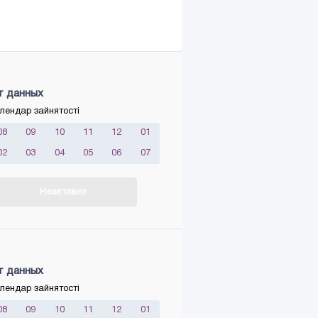
т данных
лендар зайнятості
08
09
10
11
12
01
02
03
04
05
06
07
Неактивно
т данных
лендар зайнятості
08
09
10
11
12
01