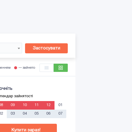
Застосувати
ленням
— зайнято
очніть
лендар зайнятості
08
09
10
11
12
01
02
03
04
05
06
07
Купити зараз!