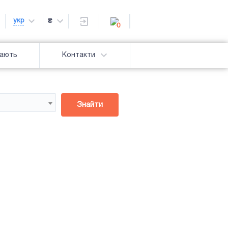
укр
₴
0
дають
Контакти
Знайти
Підсвітка