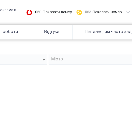
реклама в
0
5
0
Показати номер
0
6
3
Показати номер
і роботи
Відгуки
Питання, які часто за
Мiсто
Тип
зайнятiсть
Часткова зайнятість