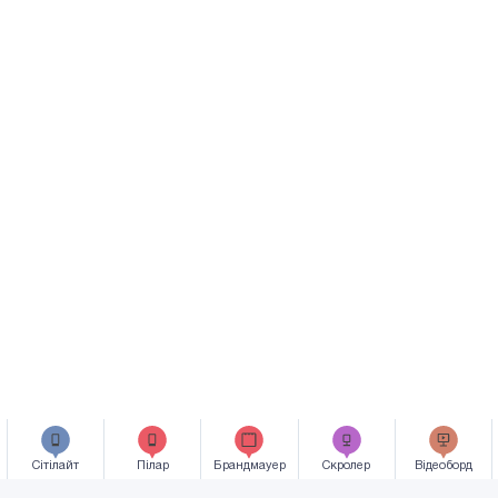
Сiтiлайт
Пілар
Брандмауер
Скролер
Відеоборд