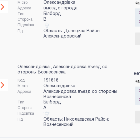
Олександрівка
Місто
Ка
выезд с города
Адреса
Білборд
Тип
B
Сторона
Підсвітка
Область: Донецкая Район:
Гід
Александровский
Олександрівка , Александровка въезд со
стороны Вознесенска
не
191616
Код
Ка
Олександрівка
Місто
Александровка въезд со стороны
Адреса
Вознесенска
Білборд
Тип
A
Сторона
Підсвітка
Область: Николаевская Район:
Гід
Вознесенский