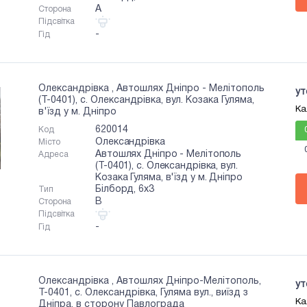
A
Сторона
Підсвітка
-
Гід
Олександрівка , Автошлях Дніпро - Мелітополь
ут
(Т-0401), с. Олександрівка, вул. Козака Гуляма,
Ка
в'їзд у м. Дніпро
620014
Код
Олександрівка
Місто
Автошлях Дніпро - Мелітополь
Адреса
(Т-0401), с. Олександрівка, вул.
Козака Гуляма, в'їзд у м. Дніпро
Білборд, 6х3
Тип
B
Сторона
Підсвітка
-
Гід
Олександрівка , Автошлях Дніпро-Мелітополь,
ут
Т-0401, с. Олександрівка, Гуляма вул., виїзд з
Ка
Дніпра, в сторону Павлограда