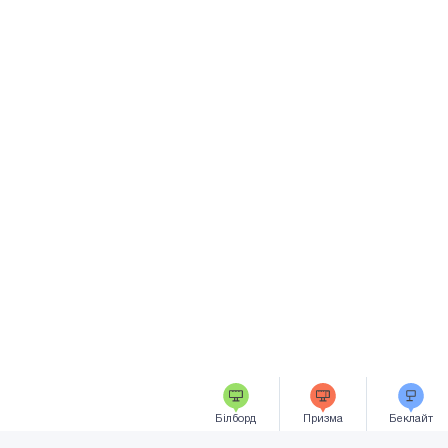
Білборд
Призма
Беклайт