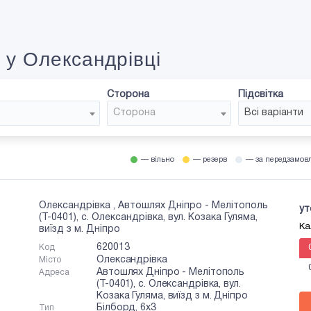
 у Олександрівці
Сторона
Підсвітка
Сторона
Всі варіанти
— вільно
— резерв
— за передзамов
Олександрівка , Автошлях Дніпро - Мелітополь
ут
(Т-0401), с. Олександрівка, вул. Козака Гуляма,
Ка
виїзд з м. Дніпро
620013
Код
Олександрівка
Місто
Автошлях Дніпро - Мелітополь
Адреса
(Т-0401), с. Олександрівка, вул.
Козака Гуляма, виїзд з м. Дніпро
Білборд, 6х3
Тип