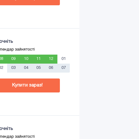
очніть
лендар зайнятості
08
09
10
11
12
01
02
03
04
05
06
07
Купити зараз!
очніть
лендар зайнятості