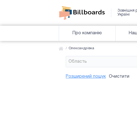
Зовнішня 
Україні
Про компанію
Наш
Олександрівка
Область
Район
Сторона
Усi
Усi
Розширений пошук
Очистити