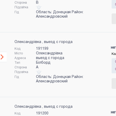
B
Сторона
Підсвітка
Область: Донецкая Район:
Гід
Александровский
Олександрівка , выезд с города
не
191199
Код
Олександрівка
Місто
Ка
выезд с города
Адреса
Білборд
Тип
A
Сторона
Підсвітка
Область: Донецкая Район:
Гід
Александровский
Олександрівка , выезд с города
не
191200
Код