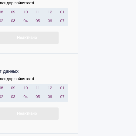
лендар зайнятості
08
09
10
11
12
01
02
03
04
05
06
07
Неактивно
т данных
лендар зайнятості
08
09
10
11
12
01
02
03
04
05
06
07
Неактивно