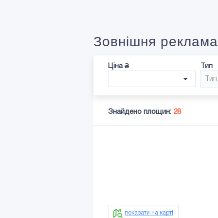
Зовнішня реклама
Ціна ₴
Тип
Тип
Знайдено площин:
28
показати на карті