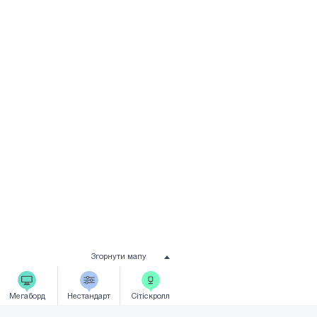
Згорнути мапу
Мегаборд
Нестандарт
Сiтicкролл