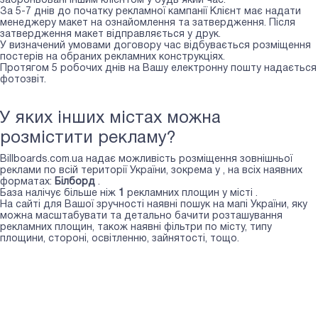
заброньовані іншим клієнтом у будь який час.
За 5-7 днів до початку рекламної кампанії Клієнт має надати
менеджеру макет на ознайомлення та затвердження. Після
затвердження макет відправляється у друк.
У визначений умовами договору час відбувається розміщення
постерів на обраних рекламних конструкціях.
Протягом 5 робочих днів на Вашу електронну пошту надається
фотозвіт.
У яких інших містах можна
розмістити рекламу?
Billboards.com.ua надає можливість розміщення зовнішньої
реклами по всій території України, зокрема у
, на всіх наявних
форматах:
Білборд
.
База налічує більше ніж
1
рекламних площин у місті
.
На сайті для Вашої зручності наявні пошук на мапі України, яку
можна масштабувати та детально бачити розташування
рекламних площин, також наявні фільтри по місту, типу
площини, стороні, освітленню, зайнятості, тощо.