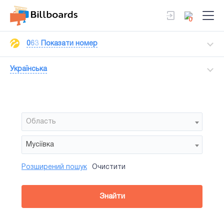
0
0
6
3
Показати номер
Українська
Область
Мусіївка
Розширений пошук
Очистити
Район
Сторона
Усi
Усi
Білборд
Знайти
зайнятiсть