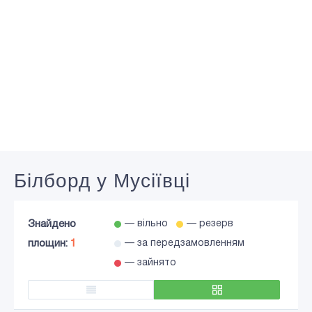
Білборд у Мусіївці
Знайдено
— вільно
— резерв
площин:
1
— за передзамовленням
— зайнято