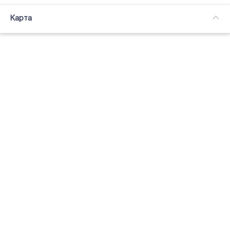
Часткова зайнятість
Карта
Підсвітка