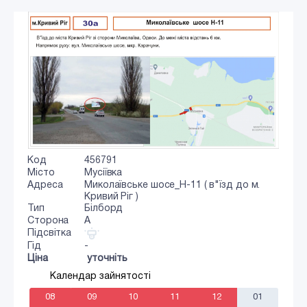
Код
456791
Місто
Мусіївка
Адреса
Миколаївське шосе_Н-11 ( в"їзд до м.
Кривий Ріг )
Тип
Білборд
Сторона
A
Підсвітка
Гід
-
Ціна
уточніть
Календар зайнятості
08
09
10
11
12
01