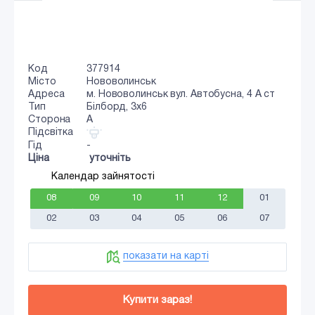
Код
377914
Місто
Нововолинськ
Адреса
м. Нововолинськ вул. Автобусна, 4 А ст
Тип
Білборд, 3х6
Сторона
A
Підсвітка
Гід
-
Ціна
уточніть
Календар зайнятості
08
09
10
11
12
01
02
03
04
05
06
07
показати на карті
Купити зараз!