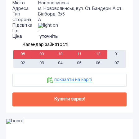
Місто
Нововолинськ
Адреса
м. Нововолинськ, вул. Ст. Бандери. А ст.
Тип
Білборд, 3х6
Сторона
A
Підсвітка
Гід
-
Ціна
уточніть
Календар зайнятості
08
09
10
11
12
01
02
03
04
05
06
07
показати на карті
Купити зараз!