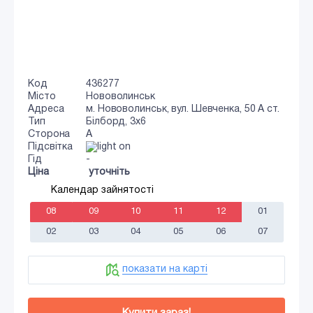
Код
436277
Місто
Нововолинськ
Адреса
м. Нововолинськ, вул. Шевченка, 50 А ст.
Тип
Білборд, 3х6
Сторона
A
Підсвітка
Гід
-
Ціна
уточніть
Календар зайнятості
08
09
10
11
12
01
02
03
04
05
06
07
показати на карті
Купити зараз!