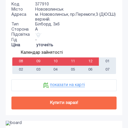
Код
377910
Місто
Нововолинськ
Адреса
м. Нововолинськ, пр.Перемоги,3 (ДЮСШ)
верхній.
Тип
Білборд, 3х6
Сторона
A
Підсвітка
Гід
-
Ціна
уточніть
Календар зайнятості
08
09
10
11
12
01
02
03
04
05
06
07
показати на карті
Купити зараз!