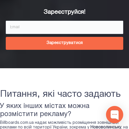
Зареєструйся!
Зареєструватися
Наталія
Доброго дня! Підібрати Вам хороші
Питання, які часто задають
площини в Нововолинську?
У яких інших містах можна
1
розмістити рекламу?
Billboards.com.ua надає можливість розміщення зовнішньої
реклами по всій території України, зокрема у
Нововолинську
, на