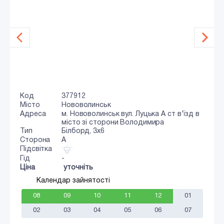
Код
377912
Місто
Нововолинськ
Адреса
м. Нововолинськ вул. Луцька А ст в'їзд в
місто зі сторони Володимира
Тип
Білборд, 3х6
Сторона
A
Підсвітка
Гід
-
Ціна
уточніть
Календар зайнятості
08
09
10
11
12
01
02
03
04
05
06
07