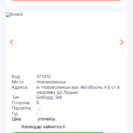
Код
377915
Місто
Нововолинськ
Адреса
м. Нововолинськ вул. Автобусна, 4 Б ст в
напрямку до Луцька
Тип
Білборд, 3х6
Сторона
B
Підсвітка
Гід
-
Ціна
уточніть
Календар зайнятості