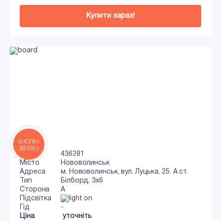
Купити зараз!
КНОПКА
ЗВ'ЯЗКУ
Код
436281
Місто
Нововолинськ
Адреса
м. Нововолинськ, вул. Луцька, 25. А ст.
Тип
Білборд, 3х6
Сторона
A
Підсвітка
Гід
-
Ціна
уточніть