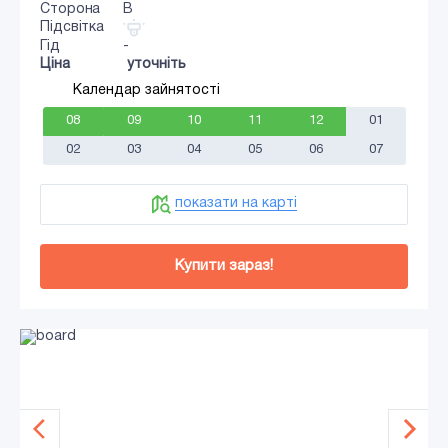
Сторона
B
Підсвітка
Гід
-
Ціна
уточніть
Календар зайнятості
08
09
10
11
12
01
02
03
04
05
06
07
показати на карті
Купити зараз!