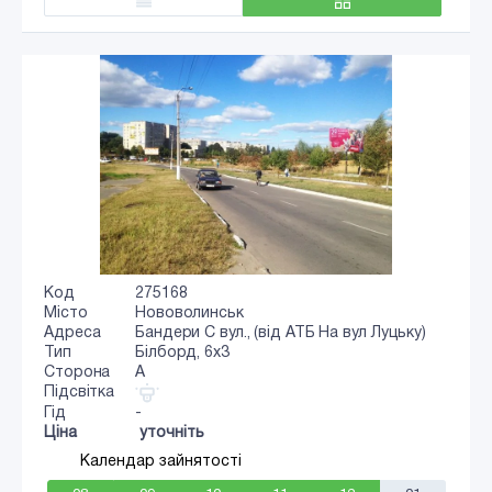
Код
275168
Місто
Нововолинськ
Адреса
Бандери С вул., (від АТБ На вул Луцьку)
Тип
Білборд, 6x3
Сторона
A
Підсвітка
Гід
-
Ціна
уточніть
Календар зайнятості