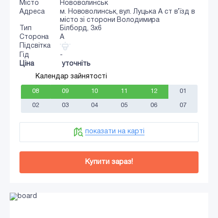
Місто
Нововолинськ
Адреса
м. Нововолинськ, вул. Луцька А ст в’їзд в
місто зі сторони Володимира
Тип
Білборд, 3х6
Сторона
A
Підсвітка
Гід
-
Ціна
уточніть
Календар зайнятості
08
09
10
11
12
01
02
03
04
05
06
07
показати на карті
Купити зараз!