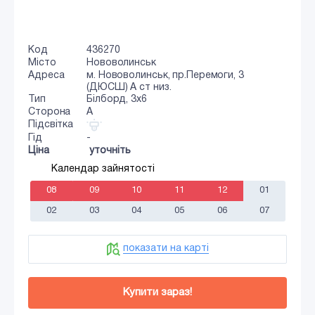
Код
436270
Місто
Нововолинськ
Адреса
м. Нововолинськ, пр.Перемоги, 3
(ДЮСШ) А ст низ.
Тип
Білборд, 3х6
Сторона
A
Підсвітка
Гід
-
Ціна
уточніть
Календар зайнятості
08
09
10
11
12
01
02
03
04
05
06
07
показати на карті
Купити зараз!