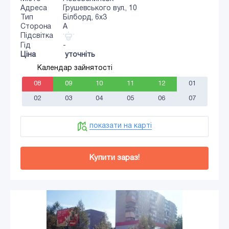
Адреса
Грушевського вул., 10
Тип
Білборд, 6x3
Сторона
A
Підсвітка
Гід
-
Ціна
уточніть
Календар зайнятості
08
09
10
11
12
01
02
03
04
05
06
07
показати на карті
Купити зараз!