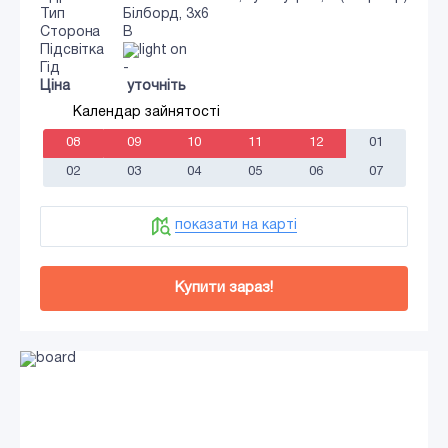
Тип
Білборд, 3х6
Сторона
B
Підсвітка
Гід
-
Ціна
уточніть
Календар зайнятості
08
09
10
11
12
01
02
03
04
05
06
07
показати на карті
Купити зараз!