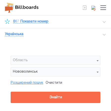
0
0
6
7
Показати номер
Українська
Область
Нововолинськ
Розширений пошук
Очистити
Район
Сторона
Усi
Усi
Тип
Знайти
зайнятiсть