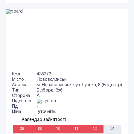
Код
436273
Місто
Нововолинськ
Адреса
м. Нововолинськ, вул. Луцька, 8 (Епіцентр)
Тип
Білборд, 3х6
Сторона
A
Підсвітка
Гід
-
Ціна
уточніть
Календар зайнятості
08
09
10
11
12
01