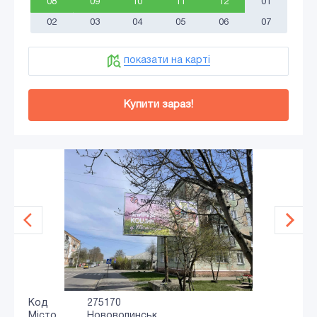
08
09
10
11
12
01
02
03
04
05
06
07
показати на карті
Купити зараз!
Код
275170
Місто
Нововолинськ