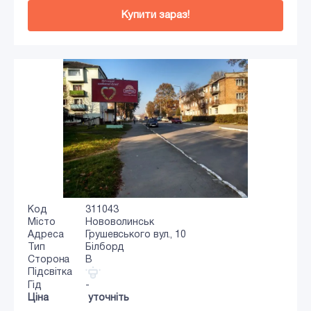
Купити зараз!
Код
311043
Місто
Нововолинськ
Адреса
Грушевського вул., 10
Тип
Білборд
Сторона
B
Підсвітка
Гід
-
Ціна
уточніть