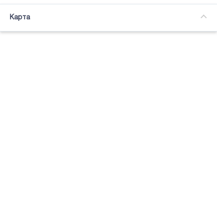
Часткова зайнятість
Карта
Підсвітка