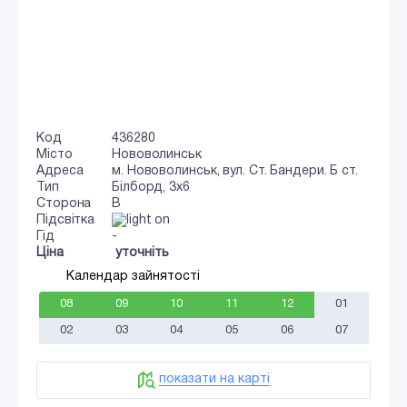
Код
436280
Місто
Нововолинськ
Адреса
м. Нововолинськ, вул. Ст. Бандери. Б ст.
Тип
Білборд, 3х6
Сторона
B
Підсвітка
Гід
-
Ціна
уточніть
Календар зайнятості
08
09
10
11
12
01
02
03
04
05
06
07
показати на карті