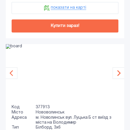
показати на карті
Купити зараз!
Код
377913
Місто
Нововолинськ
Адреса
м. Новолинськ вул. Луцька Б ст виїзд з
міста на Володимир
Тип
Білборд, 3х6