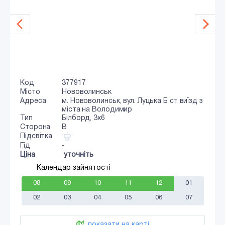
Код
377917
Місто
Нововолинськ
Адреса
м. Нововолинськ, вул. Луцька Б ст виїзд з
міста на Володимир
Тип
Білборд, 3х6
Сторона
B
Підсвітка
Гід
-
Ціна
уточніть
Календар зайнятості
08
09
10
11
12
01
02
03
04
05
06
07
показати на карті