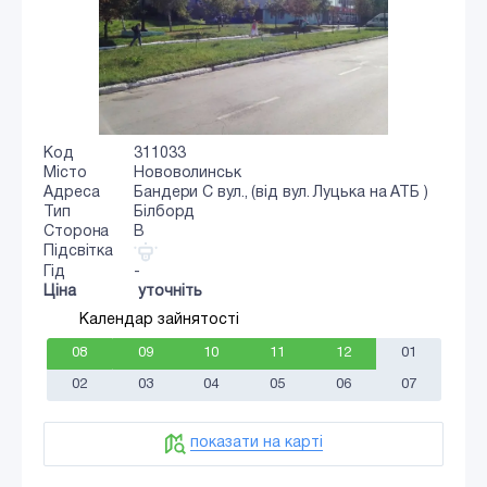
Код
311033
Місто
Нововолинськ
Адреса
Бандери С вул., (від вул. Луцька на АТБ )
Тип
Білборд
Сторона
B
Підсвітка
Гід
-
Ціна
уточніть
Календар зайнятості
08
09
10
11
12
01
02
03
04
05
06
07
показати на карті