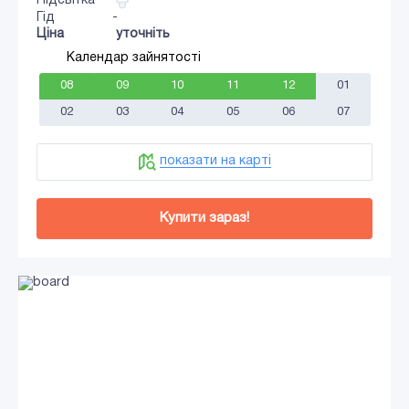
Підсвітка
Гід
-
Ціна
уточніть
Календар зайнятості
08
09
10
11
12
01
02
03
04
05
06
07
показати на карті
Купити зараз!