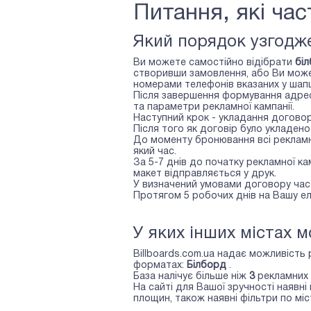
Питання, які ча
Який порядок узгодже
Ви можете самостійно відібрати
бі
створивши замовлення, або Ви може
номерами телефонів вказаних у шапці
Після завершення формування адре
та параметри рекламної кампанії.
Наступний крок - укладання договор
Після того як договір було укладен
До моменту бронювання всі рекламні
який час.
За 5-7 днів до початку рекламної к
макет відправляється у друк.
У визначений умовами договору час 
Протягом 5 робочих днів на Вашу е
У яких інших містах 
Billboards.com.ua надає можливість 
форматах:
Білборд
.
База налічує більше ніж
3
рекламних 
На сайті для Вашої зручності наявн
площин, також наявні фільтри по міст