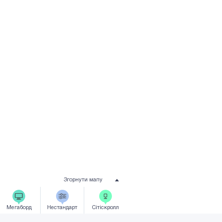
Згорнути мапу
Мегаборд
Нестандарт
Сiтicкролл