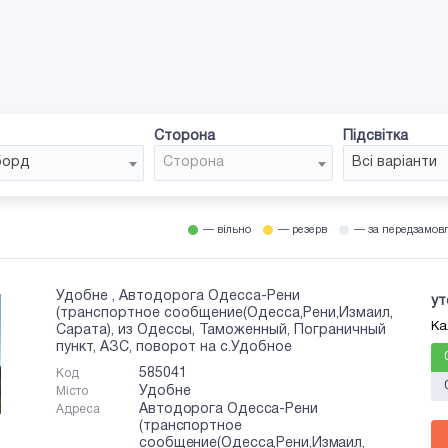
Сторона
Підсвітка
борд
Сторона
Всі варіанти
— вільно
— резерв
— за передзамов
Удобне , Автодорога Одесса-Рени
ут
(транспортное сообщение(Одесса,Рени,Измаил,
Ка
Сарата), из Одессы, Таможенный, Пограничный
пункт, АЗС, поворот на с.Удобное
585041
Код
Удобне
Місто
Автодорога Одесса-Рени
Адреса
(транспортное
сообщение(Одесса,Рени,Измаил,