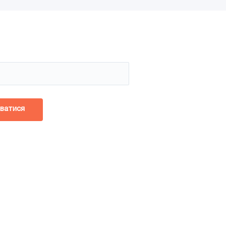
йся!
ватися