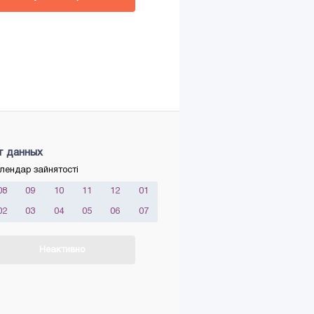
т данных
лендар зайнятості
08
09
10
11
12
01
02
03
04
05
06
07
Неактивно