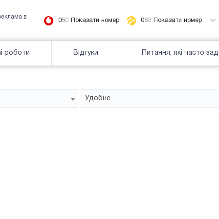
реклама в
0
5
0
Показати номер
0
6
3
Показати номер
і роботи
Відгуки
Питання, які часто за
Удобне
Білборд
зайнятiсть
Часткова зайнятість