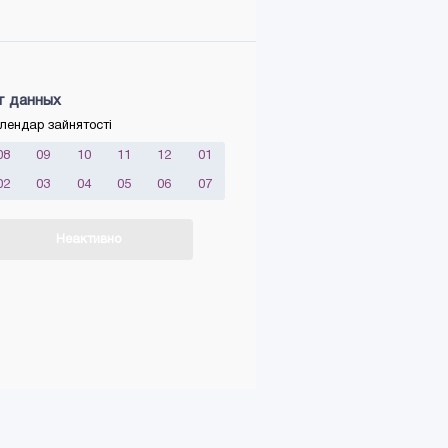
т данных
лендар зайнятості
08
09
10
11
12
01
02
03
04
05
06
07
Неактивно