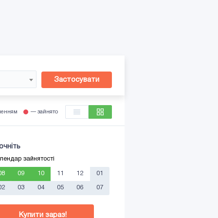
Застосувати
ленням
— зайнято
очніть
лендар зайнятості
08
09
10
11
12
01
02
03
04
05
06
07
Купити зараз!