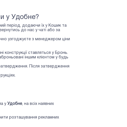
и у Удобне?
ий період, додаючи їх у Кошик та
рнутись до нас у чаті або за
точно узгоджуєте з менеджером ціни
ні конструкції ставляться у Бронь.
аброньовані іншим клієнтом у будь
 затвердження. Після затвердження
рукціях.
ма у
Удобне
, на всіх наявних
бачити розташування рекламних