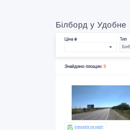
Білборд у Удобне
Ціна ₴
Тип
Біл
Знайдено площин:
3
показати на карті