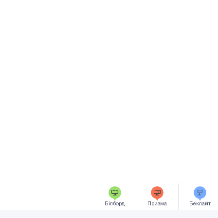
Білборд
Призма
Беклайт