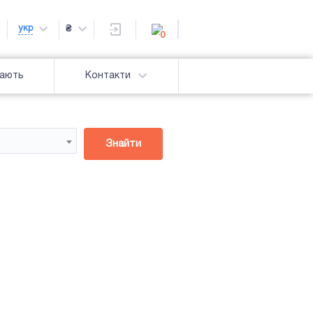
укр
₴
0
дають
Контакти
Знайти
Підсвітка