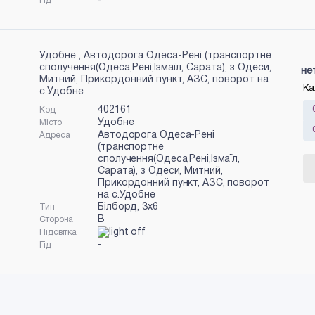
-
Гід
Удобне , Автодорога Одеса-Рені (транспортне
сполучення(Одеса,Рені,Ізмаїл, Сарата), з Одеси,
не
Митний, Прикордонний пункт, АЗС, поворот на
Ка
с.Удобне
402161
Код
Удобне
Місто
Автодорога Одеса-Рені
Адреса
(транспортне
сполучення(Одеса,Рені,Ізмаїл,
Сарата), з Одеси, Митний,
Прикордонний пункт, АЗС, поворот
на с.Удобне
Білборд, 3x6
Тип
B
Сторона
Підсвітка
-
Гід