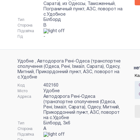
Сарата), из Одессы, Таможенный,
Пограничный пункт, АЗС, поворот на
с.Удобное
Білборд
Тип
B
Сторона
Підсвітка
-
Гід
Удобне , Автодорога Рені-Одеса (транспортне
сполучення (Одеса, Рені, Ізмаїл, Сарата), Одесу,
не
Митний, Прикордонний пункт, АЗС, поворот на
Ка
с.Удобне
402160
Код
Удобне
Місто
Автодорога Рені-Одеса
Адреса
(транспортне сполучення (Одеса,
Рені, Ізмаїл, Сарата), Одесу, Митний,
Прикордонний пункт, АЗС, поворот
на с.Удобне
Білборд, 3x6
Тип
A
Сторона
Підсвітка