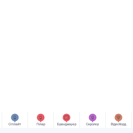
Сiтiлайт
Пілар
Брандмауер
Скролер
Відеоборд