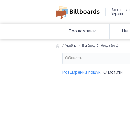
Зовнішня 
Україні
Про компанію
Наш
Удобне
Білборд, бігборд (борд)
Область
Район
Сторона
Усi
Усi
Розширений пошук
Очистити