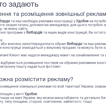
сто задають
ння та розміщення зовнішньої реклам
лборди
та інші необхідні рекламні конструкції у
Удобне
на потрібн
те скористатись допомогою менеджера, для цього потрібно зве
, чи внизу сайту.
сної програми з
білбордів
та інших видів конструкцій, Ви оста
у.
о або внесено залог/передоплата обрані
білборди
та інші реклам
 конструкції знаходяться у вільному продажі та можуть бути з
ампанії Клієнт має надати менеджеру макет на ознайомлення та
відбувається розміщення постерів на обраних рекламних конст
лектронну пошту надається фотозвіт.
можна розмістити рекламу?
розміщення зовнішньої реклами по всій території України, зокре
площин у місті
Удобне
.
і пошук на мапі України, яку можна масштабувати та детально 
у, типу площини, стороні, освітленню, зайнятості, тощо.