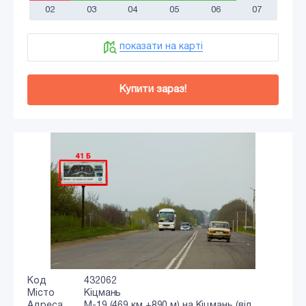
02
03
04
05
06
07
показати на карті
Купити зараз!
Код
432062
Місто
Кіцмань
Адреса
М-19 (469 км +890 м) на Кіцмань (від