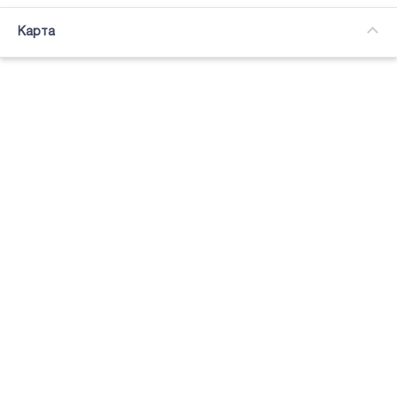
Часткова зайнятість
Карта
Підсвітка