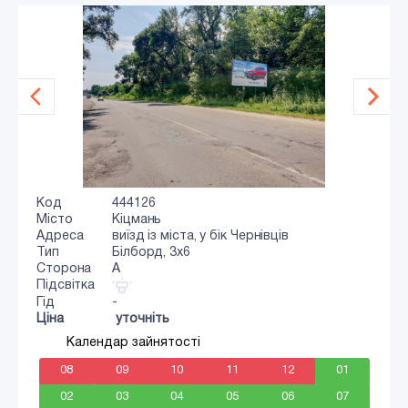
Код
444126
Місто
Кіцмань
Адреса
виїзд із міста, у бік Чернівців
Тип
Білборд, 3x6
Сторона
A
Підсвітка
Гід
-
Ціна
уточніть
Календар зайнятості
08
09
10
11
12
01
02
03
04
05
06
07