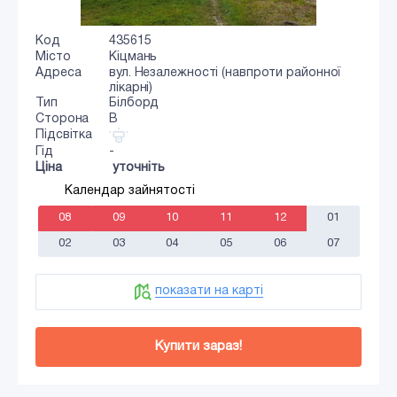
Код
435615
Місто
Кіцмань
Адреса
вул. Незалежності (навпроти районної
лікарні)
Тип
Білборд
Сторона
B
Підсвітка
Гід
-
Ціна
уточніть
Календар зайнятості
08
09
10
11
12
01
02
03
04
05
06
07
показати на карті
Купити зараз!