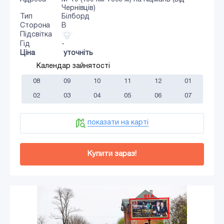
Чернівців)
Тип
Білборд
Сторона
B
Підсвітка
Гід
-
Ціна
уточніть
Календар зайнятості
08
09
10
11
12
01
02
03
04
05
06
07
показати на карті
Купити зараз!