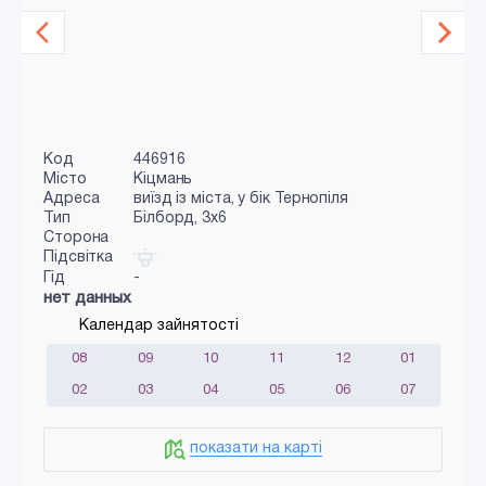
Код
446916
Місто
Кіцмань
Адреса
виїзд із міста, у бік Тернопіля
Тип
Білборд, 3x6
Сторона
Підсвітка
Гід
-
нет данных
Календар зайнятості
08
09
10
11
12
01
02
03
04
05
06
07
показати на карті