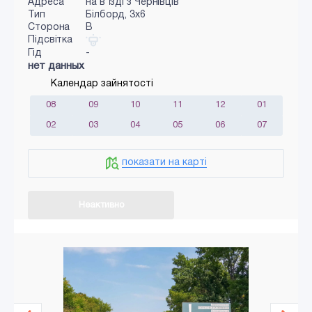
Адреса
на в'їзді з Чернівців
Тип
Білборд, 3х6
Сторона
B
Підсвітка
Гід
-
нет данных
Календар зайнятості
08
09
10
11
12
01
02
03
04
05
06
07
показати на карті
Неактивно