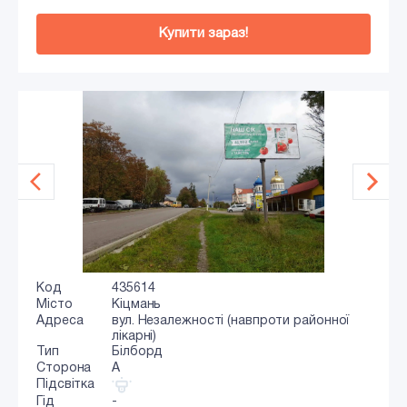
Купити зараз!
Код
435614
Місто
Кіцмань
Адреса
вул. Незалежності (навпроти районної
лікарні)
Тип
Білборд
Сторона
A
Підсвітка
Гід
-