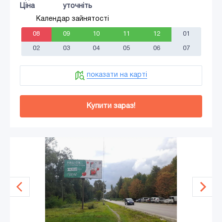
Ціна
уточніть
Календар зайнятості
08
09
10
11
12
01
02
03
04
05
06
07
показати на карті
Купити зараз!