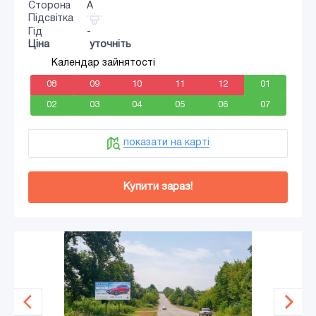
Сторона
A
Підсвітка
Гід
-
Ціна
уточніть
Календар зайнятості
08
09
10
11
12
01
02
03
04
05
06
07
показати на карті
Купити зараз!