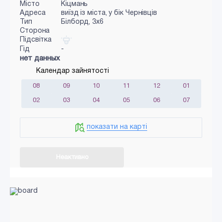
Місто
Кіцмань
Адреса
виїзд із міста, у бік Чернівців
Тип
Білборд, 3x6
Сторона
Підсвітка
Гід
-
нет данных
Календар зайнятості
08
09
10
11
12
01
02
03
04
05
06
07
показати на карті
Неактивно