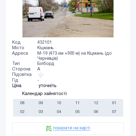
Код
432101
Місто
Кіцмань
Адреса
М-19 (473 км +900 м) на Кіцмань (до
Чернівців)
Тип
Білборд
Сторона
A
Підсвітка
Гід
-
Ціна
уточніть
Календар зайнятості
08
09
10
11
12
01
02
03
04
05
06
07
показати на карті