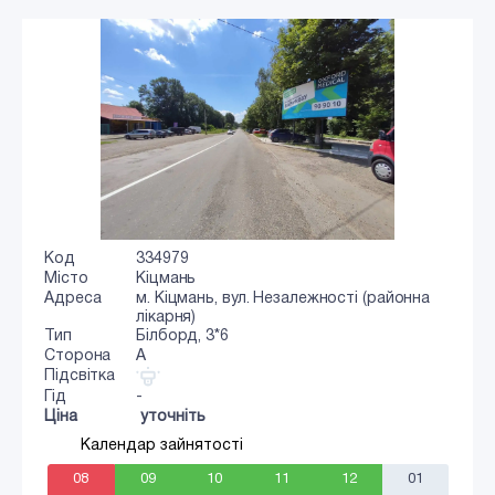
Код
334979
Місто
Кіцмань
Адреса
м. Кіцмань, вул. Незалежності (районна
лікарня)
Тип
Білборд, 3*6
Сторона
A
Підсвітка
Гід
-
Ціна
уточніть
Календар зайнятості
08
09
10
11
12
01