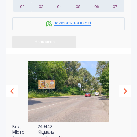
02
03
04
05
06
07
показати на карті
Неактивно
Код
249442
Місто
Кіцмань