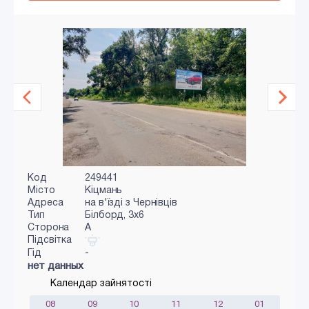
Код
249441
Місто
Кіцмань
Адреса
на в'їзді з Чернівців
Тип
Білборд, 3х6
Сторона
A
Підсвітка
Гід
-
нет данных
Календар зайнятості
08
09
10
11
12
01