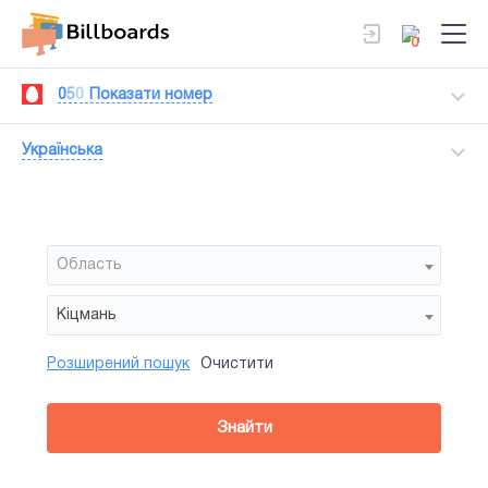
0
0
5
0
Показати номер
Українська
Область
Кіцмань
Розширений пошук
Очистити
Район
Сторона
Усi
Усi
Тип
Знайти
зайнятiсть