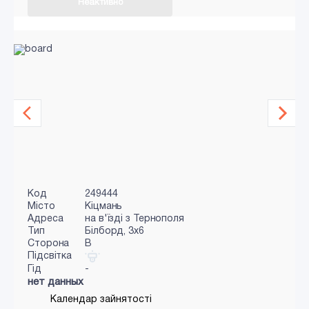
Неактивно
Код
249444
Місто
Кіцмань
Адреса
на в'їзді з Тернополя
Тип
Білборд, 3х6
Сторона
B
Підсвітка
Гід
-
нет данных
Календар зайнятості