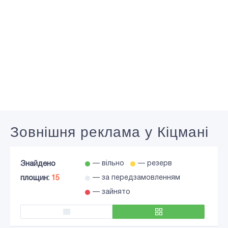
Зовнішня реклама у Кіцмані
Знайдено
— вільно
— резерв
площин:
15
— за передзамовленням
— зайнято