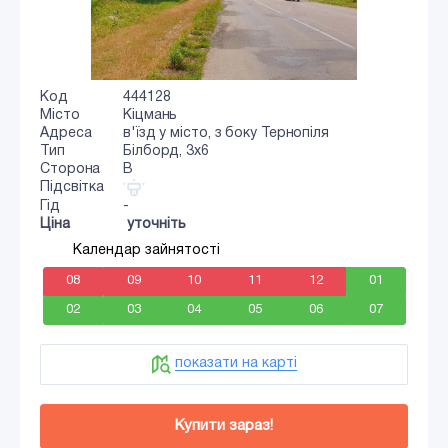
Код
444128
Місто
Кіцмань
Адреса
в'їзд у місто, з боку Тернопіля
Тип
Білборд, 3x6
Сторона
B
Підсвітка
Гід
-
Ціна
уточніть
Календар зайнятості
08
09
10
11
12
01
02
03
04
05
06
07
показати на карті
Купити зараз!