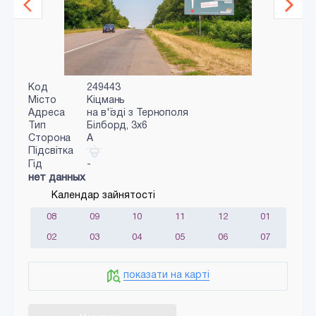
Код
249443
Місто
Кіцмань
Адреса
на в'їзді з Тернополя
Тип
Білборд, 3х6
Сторона
A
Підсвітка
Гід
-
нет данных
Календар зайнятості
08
09
10
11
12
01
02
03
04
05
06
07
показати на карті