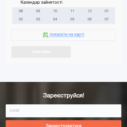
Календар зайнятості
08
09
10
11
12
01
02
03
04
05
06
07
показати на карті
Неактивно
Додати в кошик
Зареєструйся!
Зареєструватися