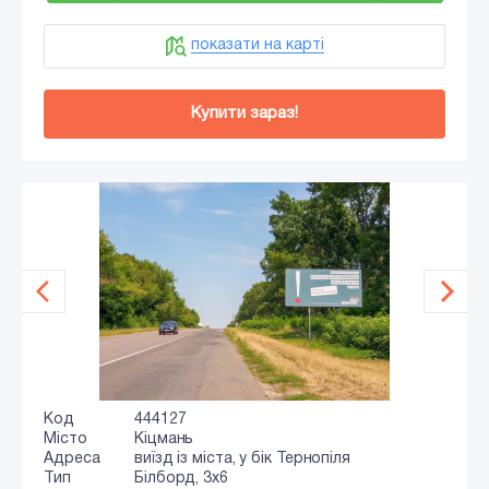
показати на карті
Купити зараз!
Код
444127
Місто
Кіцмань
Адреса
виїзд із міста, у бік Тернопіля
Тип
Білборд, 3x6