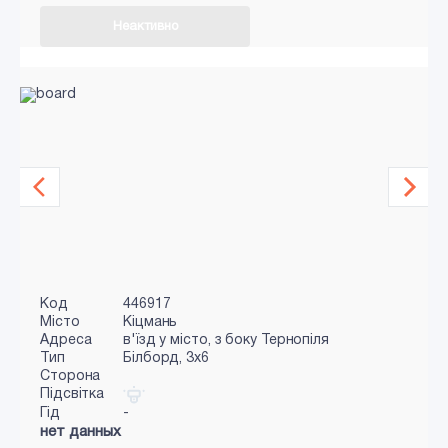
Неактивно
Код
446917
Місто
Кіцмань
Адреса
в'їзд у місто, з боку Тернопіля
Тип
Білборд, 3x6
Сторона
Підсвітка
Гід
-
нет данных