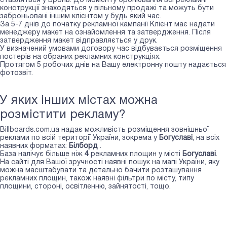
ставляться у Бронь. До моменту бронювання всі рекламні
конструкції знаходяться у вільному продажі та можуть бути
заброньовані іншим клієнтом у будь який час.
За 5-7 днів до початку рекламної кампанії Клієнт має надати
менеджеру макет на ознайомлення та затвердження. Після
затвердження макет відправляється у друк.
У визначений умовами договору час відбувається розміщення
постерів на обраних рекламних конструкціях.
Протягом 5 робочих днів на Вашу електронну пошту надається
фотозвіт.
У яких інших містах можна
розмістити рекламу?
Billboards.com.ua надає можливість розміщення зовнішньої
реклами по всій території України, зокрема у
Богуславі
, на всіх
наявних форматах:
Білборд
.
База налічує більше ніж
4
рекламних площин у місті
Богуславі
.
На сайті для Вашої зручності наявні пошук на мапі України, яку
можна масштабувати та детально бачити розташування
рекламних площин, також наявні фільтри по місту, типу
площини, стороні, освітленню, зайнятості, тощо.