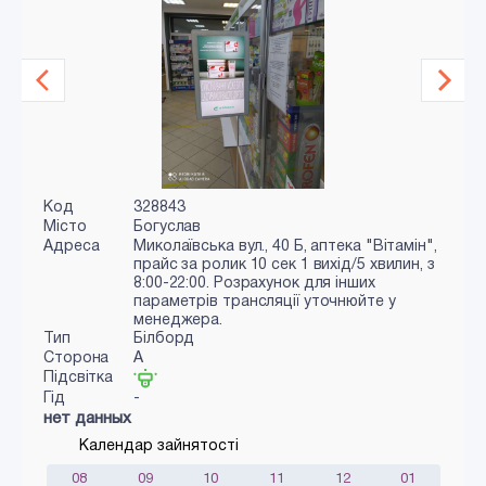
Код
328843
Місто
Богуслав
Адреса
Миколаївська вул., 40 Б, аптека "Вітамін",
прайс за ролик 10 сек 1 вихід/5 хвилин, з
8:00-22:00. Розрахунок для інших
параметрів трансляції уточнюйте у
менеджера.
Тип
Білборд
Сторона
A
Підсвітка
Гід
-
нет данных
Календар зайнятості
08
09
10
11
12
01