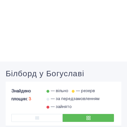
Білборд у Богуславі
Знайдено
— вільно
— резерв
площин:
3
— за передзамовленням
— зайнято