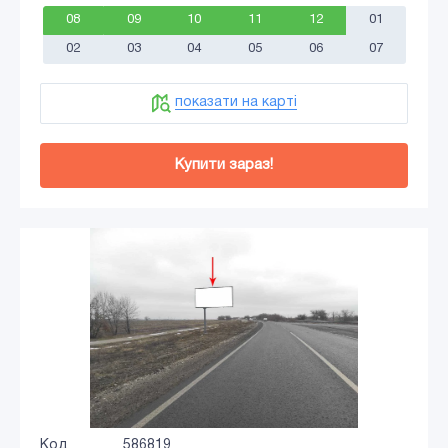
08
09
10
11
12
01
02
03
04
05
06
07
показати на карті
Купити зараз!
Код
586819