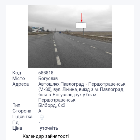
Код
586818
Місто
Богуслав
Адреса
Автошлях Павлоград - Першотравенськ
(М-30), вул. Лінійна, виїзд з м. Павлоград,
біля с. Богуслав, рух у бік м.
Першотравенськ
Тип
Білборд, 6х3
Сторона
A
Підсвітка
Гід
-
Ціна
уточніть
Календар зайнятості