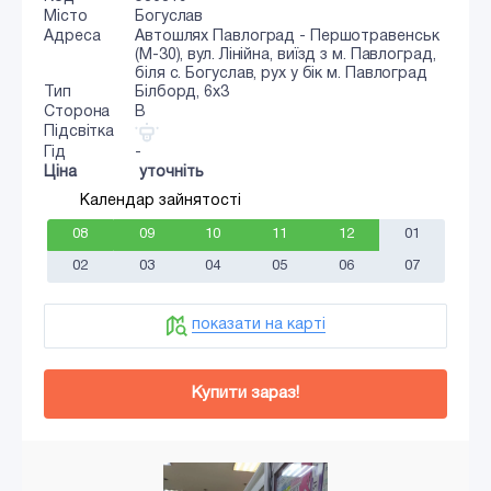
Місто
Богуслав
Адреса
Автошлях Павлоград - Першотравенськ
(М-30), вул. Лінійна, виїзд з м. Павлоград,
біля с. Богуслав, рух у бік м. Павлоград
Тип
Білборд, 6х3
Сторона
B
Підсвітка
Гід
-
Ціна
уточніть
Календар зайнятості
08
09
10
11
12
01
02
03
04
05
06
07
показати на карті
Купити зараз!