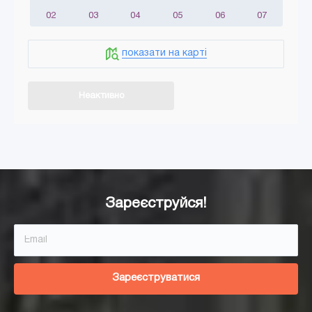
02
03
04
05
06
07
показати на карті
Неактивно
Додати в кошик
Зареєструйся!
Зареєструватися