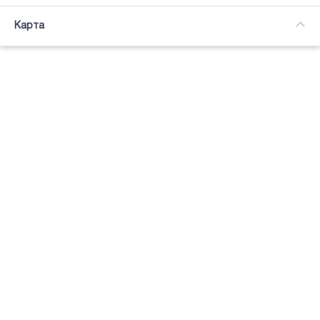
Часткова зайнятість
Карта
Підсвітка