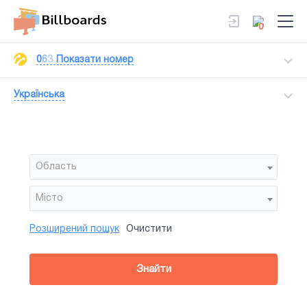
0
0
6
3
Показати номер
Українська
Область
Мiсто
Розширений пошук
Очистити
Район
Сторона
Усi
Усi
Білборд
Знайти
зайнятiсть