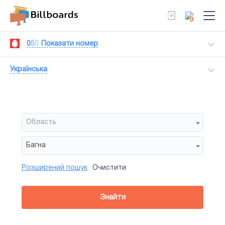
0
0
5
0
Показати номер
Українська
Область
Багна
Розширений пошук
Очистити
Район
Сторона
Усi
Усi
Білборд
Знайти
зайнятiсть