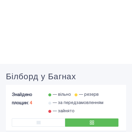
Білборд у Багнах
Знайдено
— вільно
— резерв
площин:
4
— за передзамовленням
— зайнято