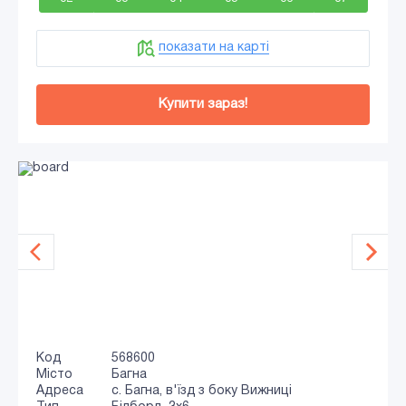
показати на карті
Купити зараз!
Код
568600
Місто
Багна
Адреса
с. Багна, в'їзд з боку Вижниці