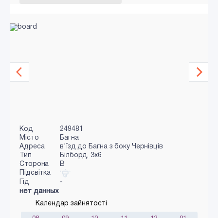
Код
249481
Місто
Багна
Адреса
в'їзд до Багна з боку Чернівців
Тип
Білборд, 3х6
Сторона
B
Підсвітка
Гід
-
нет данных
Календар зайнятості