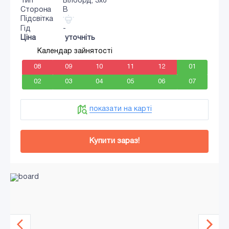
Тип
Білборд, 3x6
Сторона
B
Підсвітка
Гід
-
Ціна
уточніть
Календар зайнятості
08
09
10
11
12
01
02
03
04
05
06
07
показати на карті
Купити зараз!