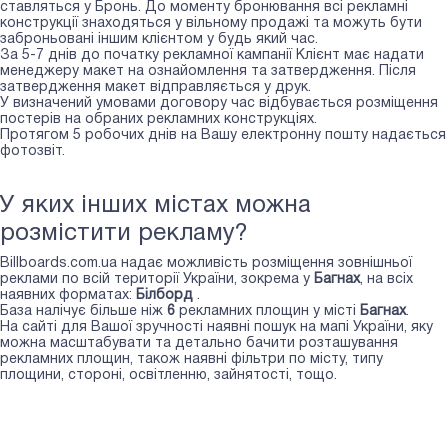
ставляться у Бронь. До моменту бронювання всі рекламні
конструкції знаходяться у вільному продажі та можуть бути
заброньовані іншим клієнтом у будь який час.
За 5-7 днів до початку рекламної кампанії Клієнт має надати
менеджеру макет на ознайомлення та затвердження. Після
затвердження макет відправляється у друк.
У визначений умовами договору час відбувається розміщення
постерів на обраних рекламних конструкціях.
Протягом 5 робочих днів на Вашу електронну пошту надається
фотозвіт.
У яких інших містах можна
розмістити рекламу?
Billboards.com.ua надає можливість розміщення зовнішньої
реклами по всій території України, зокрема у
Багнах
, на всіх
наявних форматах:
Білборд
.
База налічує більше ніж
6
рекламних площин у місті
Багнах
.
На сайті для Вашої зручності наявні пошук на мапі України, яку
можна масштабувати та детально бачити розташування
рекламних площин, також наявні фільтри по місту, типу
площини, стороні, освітленню, зайнятості, тощо.