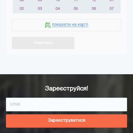
08
09
10
11
12
01
02
03
04
05
06
07
показати на карті
Неактивно
Додати в кошик
Зареєструйся!
Зареєструватися