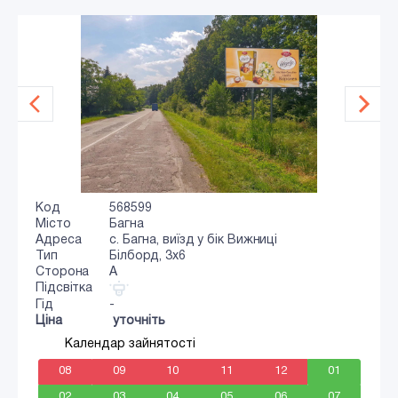
Код
568599
Місто
Багна
Адреса
с. Багна, виїзд у бік Вижниці
Тип
Білборд, 3x6
Сторона
A
Підсвітка
Гід
-
Ціна
уточніть
Календар зайнятості
08
09
10
11
12
01
02
03
04
05
06
07