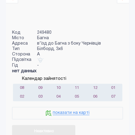
Код
249480
Місто
Багна
Адреса
в'їзд до Багна з боку Чернівців
Тип
Білборд, 3х6
Сторона
A
Підсвітка
Гід
-
нет данных
Календар зайнятості
08
09
10
11
12
01
02
03
04
05
06
07
показати на карті
Неактивно