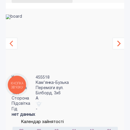
Код
455518
Місто
Кам'янка-Бузька
КНОПКА
ЗВ'ЯЗКУ
Адреса
Перемоги вул.
Тип
Білборд, 3x6
Сторона
A
Підсвітка
Гід
-
нет данных
Календар зайнятості