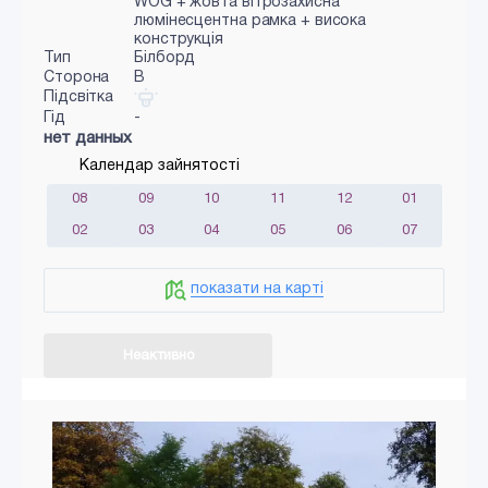
WOG + жовта вітрозахисна
люмінесцентна рамка + висока
конструкція
Тип
Білборд
Сторона
B
Підсвітка
Гід
-
нет данных
Календар зайнятості
08
09
10
11
12
01
02
03
04
05
06
07
показати на карті
Неактивно