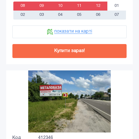
08
09
10
11
12
01
02
03
04
05
06
07
показати на карті
Купити зараз!
Код
412346