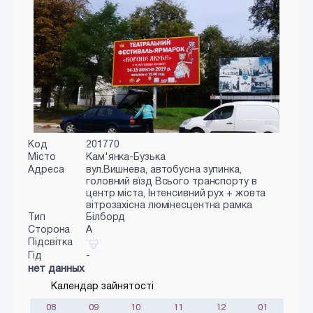
Код
201770
Місто
Кам'янка-Бузька
Адреса
вул.Вишнева, автобусна зупинка,
головний вїзд Всього транспорту в
центр міста, Інтенсивний рух + жовта
вітрозахісна люмінесцентна рамка
Тип
Білборд
Сторона
A
Підсвітка
Гід
-
нет данных
Календар зайнятості
08
09
10
11
12
01