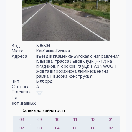
Код
305304
Місто
Кам'янка-Бузька
Адреса
въезд в г.Каменка-Бугская с направления
г.Львова, трасса Львов-Луцк (Н-17) на
г.Радехов, г.Горохов, г.Луцк + АЗК WOG +
жовта вітрозахисна люмінесцентна
рамка + висока конструкція
Тип
Білборд
Сторона
A
Підсвітка
Гід
-
нет данных
Календар зайнятості
08
09
10
11
12
01
02
03
04
05
06
07