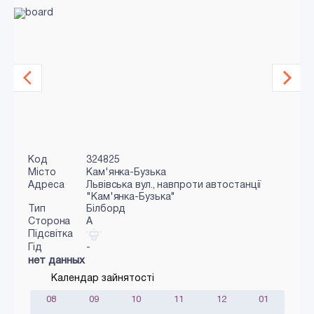
Код
324825
Місто
Кам'янка-Бузька
Адреса
Львівська вул., навпроти автостанції
"Кам'янка-Бузька"
Тип
Білборд
Сторона
A
Підсвітка
Гід
-
нет данных
Календар зайнятості
08
09
10
11
12
01