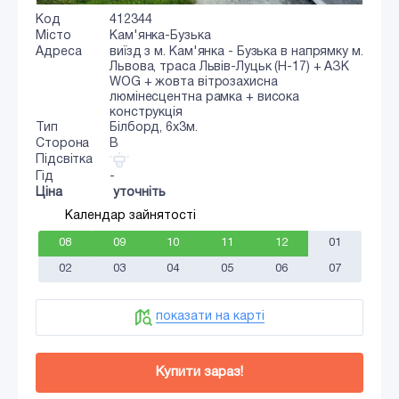
Код
412344
Місто
Кам'янка-Бузька
Адреса
виїзд з м. Кам'янка - Бузька в напрямку м.
Львова, траса Львів-Луцьк (Н-17) + АЗК
WOG + жовта вітрозахисна
люмінесцентна рамка + висока
конструкція
Тип
Білборд, 6x3м.
Сторона
B
Підсвітка
Гід
-
Ціна
уточніть
Календар зайнятості
08
09
10
11
12
01
02
03
04
05
06
07
показати на карті
Купити зараз!