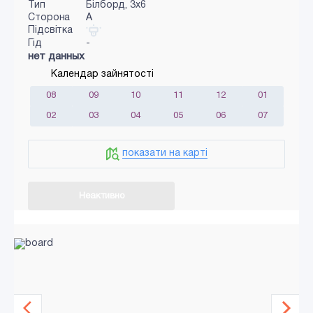
Тип
Білборд, 3x6
Сторона
A
Підсвітка
Гід
-
нет данных
Календар зайнятості
08
09
10
11
12
01
02
03
04
05
06
07
показати на карті
Неактивно