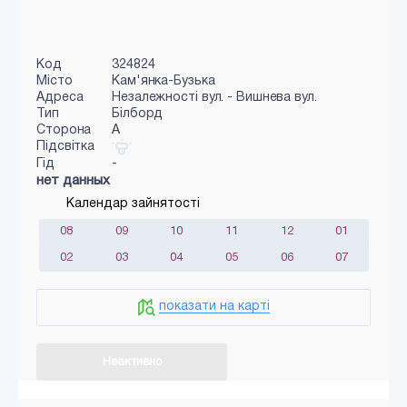
Код
324824
Місто
Кам'янка-Бузька
Адреса
Незалежності вул. - Вишнева вул.
Тип
Білборд
Сторона
A
Підсвітка
Гід
-
нет данных
Календар зайнятості
08
09
10
11
12
01
02
03
04
05
06
07
показати на карті
Неактивно