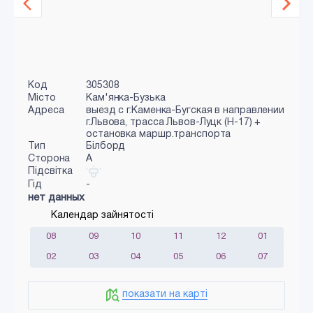
Код
305308
Місто
Кам'янка-Бузька
Адреса
выезд с г.Каменка-Бугская в направлении
г.Львова, трасса Львов-Луцк (Н-17) +
остановка маршр.транспорта
Тип
Білборд
Сторона
A
Підсвітка
Гід
-
нет данных
Календар зайнятості
08
09
10
11
12
01
02
03
04
05
06
07
показати на карті