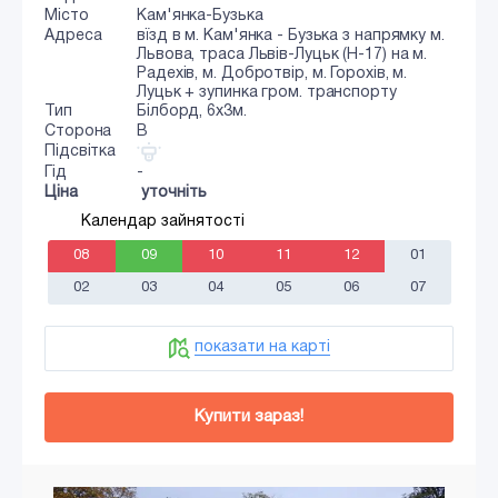
Місто
Кам'янка-Бузька
Адреса
вїзд в м. Кам'янка - Бузька з напрямку м.
Львова, траса Львів-Луцьк (Н-17) на м.
Радехів, м. Добротвір, м. Горохів, м.
Луцьк + зупинка гром. транспорту
Тип
Білборд, 6x3м.
Сторона
B
Підсвітка
Гід
-
Ціна
уточніть
Календар зайнятості
08
09
10
11
12
01
02
03
04
05
06
07
показати на карті
Купити зараз!