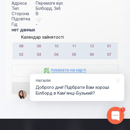
Адреса
Перемоги вул.
Тип
Білборд, 3x6
Сторона
B
Підсвітка
Гід
-
нет данных
Календар зайнятості
08
09
10
11
12
01
02
03
04
05
06
07
показати на карті
Наталія
Доброго дня! Підібрати Вам хороші
Неактивно
Білборд в Кам'янці-Бузький?
Додати в кошик
1