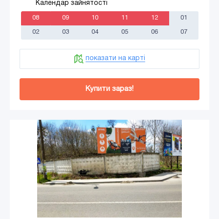
Календар зайнятості
08
09
10
11
12
01
02
03
04
05
06
07
показати на карті
Купити зараз!