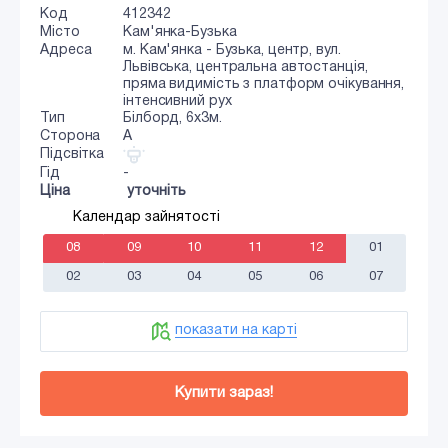
Код
412342
Місто
Кам'янка-Бузька
Адреса
м. Кам'янка - Бузька, центр, вул.
Львівська, центральна автостанція,
пряма видимість з платформ очікування,
інтенсивний рух
Тип
Білборд, 6x3м.
Сторона
A
Підсвітка
Гід
-
Ціна
уточніть
Календар зайнятості
08
09
10
11
12
01
02
03
04
05
06
07
показати на карті
Купити зараз!