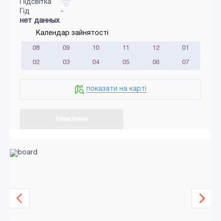
Підсвітка
Гід
-
нет данных
Календар зайнятості
08
09
10
11
12
01
02
03
04
05
06
07
показати на карті
Неактивно