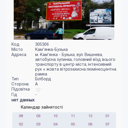
Код
305306
Місто
Кам'янка-Бузька
Адреса
м. Кам'янка - Бузька, вул. Вишнева,
автобусна зупинка, головний вїзд всього
транспорту в центр міста, інтенсивний
рух + жовта вітрозахисна люмінесцентна
рамка
Тип
Білборд
Сторона
A
Підсвітка
Гід
-
нет данных
Календар зайнятості
08
09
10
11
12
01
02
03
04
05
06
07