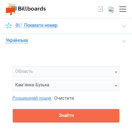
0
0
6
7
Показати номер
Українська
Область
Кам'янка-Бузька
Розширений пошук
Очистити
Район
Сторона
Усi
Усi
Білборд
Знайти
зайнятiсть