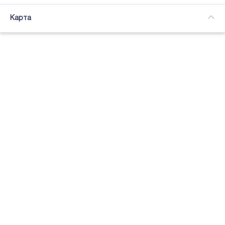
Часткова зайнятість
Карта
Підсвітка