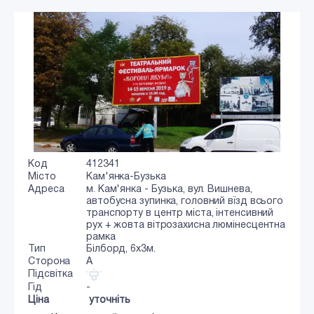
Код
412341
Місто
Кам'янка-Бузька
Адреса
м. Кам'янка - Бузька, вул. Вишнева,
автобусна зупинка, головний вїзд всього
транспорту в центр міста, інтенсивний
рух + жовта вітрозахисна люмінесцентна
рамка
Тип
Білборд, 6x3м.
Сторона
A
Підсвітка
Гід
-
Ціна
уточніть