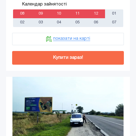
Календар зайнятості
08
09
10
11
12
01
02
03
04
05
06
07
показати на карті
Купити зараз!