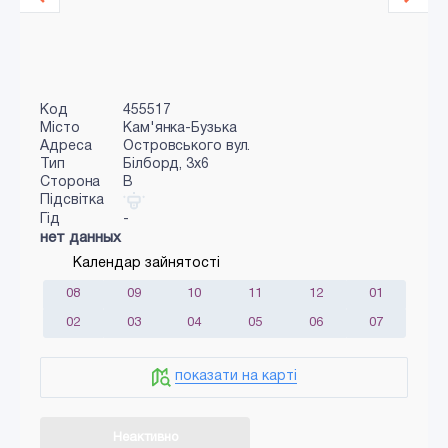
Код
455517
Місто
Кам'янка-Бузька
Адреса
Островського вул.
Тип
Білборд, 3x6
Сторона
B
Підсвітка
Гід
-
нет данных
Календар зайнятості
08
09
10
11
12
01
02
03
04
05
06
07
показати на карті
Неактивно