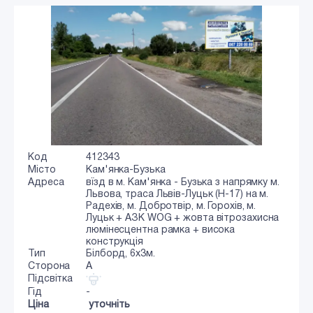
Код
412343
Місто
Кам'янка-Бузька
Адреса
вїзд в м. Кам'янка - Бузька з напрямку м.
Львова, траса Львів-Луцьк (Н-17) на м.
Радехів, м. Добротвір, м. Горохів, м.
Луцьк + АЗК WOG + жовта вітрозахисна
люмінесцентна рамка + висока
конструкція
Тип
Білборд, 6x3м.
Сторона
A
Підсвітка
Гід
-
Ціна
уточніть