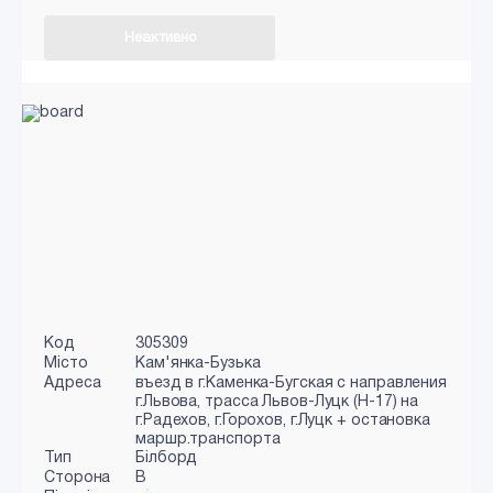
Неактивно
Код
305309
Місто
Кам'янка-Бузька
Адреса
въезд в г.Каменка-Бугская с направления
г.Львова, трасса Львов-Луцк (Н-17) на
г.Радехов, г.Горохов, г.Луцк + остановка
маршр.транспорта
Тип
Білборд
Сторона
B