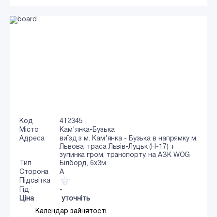
Код
412345
Місто
Кам'янка-Бузька
Адреса
виїзд з м. Кам'янка - Бузька в напрямку м.
Львова, траса Львів-Луцьк (Н-17) +
зупинка гром. транспорту, на АЗК WOG
Тип
Білборд, 6x3м.
Сторона
A
Підсвітка
Гід
-
Ціна
уточніть
Календар зайнятості