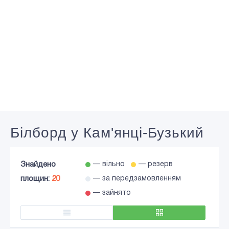
Білборд у Кам'янці-Бузький
Знайдено
— вільно
— резерв
площин:
20
— за передзамовленням
— зайнято