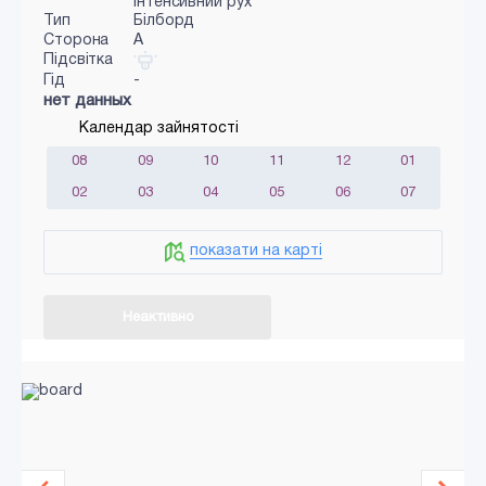
інтенсивний рух
Тип
Білборд
Сторона
A
Підсвітка
Гід
-
нет данных
Календар зайнятості
08
09
10
11
12
01
02
03
04
05
06
07
показати на карті
Неактивно