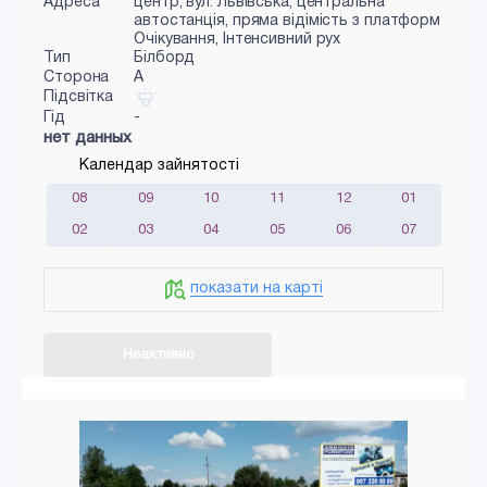
Адреса
центр, вул. Львівська, центральна
автостанція, пряма відімість з платформ
Очікування, Інтенсивний рух
Тип
Білборд
Сторона
A
Підсвітка
Гід
-
нет данных
Календар зайнятості
08
09
10
11
12
01
02
03
04
05
06
07
показати на карті
Неактивно