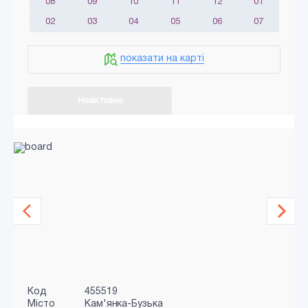
08
09
10
11
12
01
02
03
04
05
06
07
показати на карті
Неактивно
Код
455519
Місто
Кам'янка-Бузька