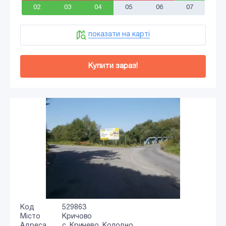
02
03
04
05
06
07
показати на карті
Купити зараз!
Код
529863
Місто
Кричово
Адреса
с. Кричево, Колодно