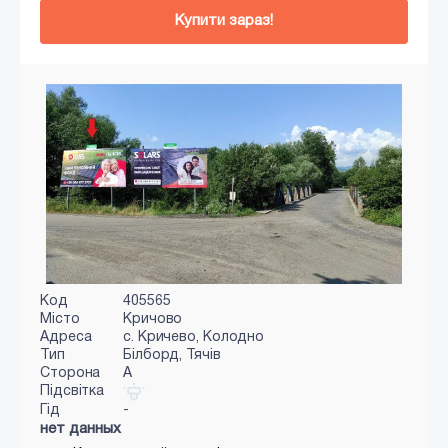
Купити зараз!
Код
405565
Місто
Кричово
Адреса
с. Кричево, Колодно
Тип
Білборд, Тячів
Сторона
A
Підсвітка
Гід
-
нет данных