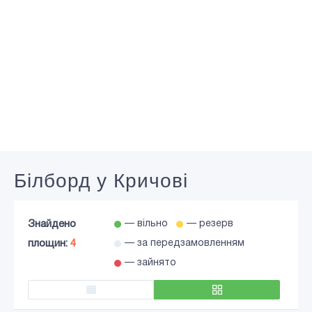
Білборд у Кричові
Знайдено
— вільно
— резерв
площин:
4
— за передзамовленням
— зайнято