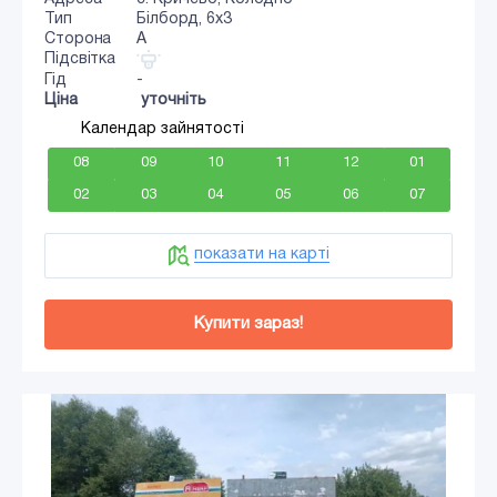
Тип
Білборд, 6x3
Сторона
A
Підсвітка
Гід
-
Ціна
уточніть
Календар зайнятості
08
09
10
11
12
01
02
03
04
05
06
07
показати на карті
Купити зараз!