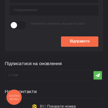
Перетягніть повзунок, якщо ви не робот
Відправити
Підписатися на оновлення
Наші контакти
КНОПКА
ЗВ'ЯЗКУ
0
6
3
Показати номер