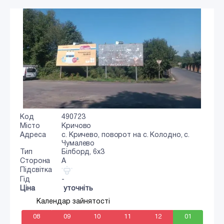
Код
490723
Місто
Кричово
Адреса
с. Кричево, поворот на с. Колодно, с.
Чумалево
Тип
Білборд, 6x3
Сторона
A
Підсвітка
Гід
-
Ціна
уточніть
Календар зайнятості
08
09
10
11
12
01