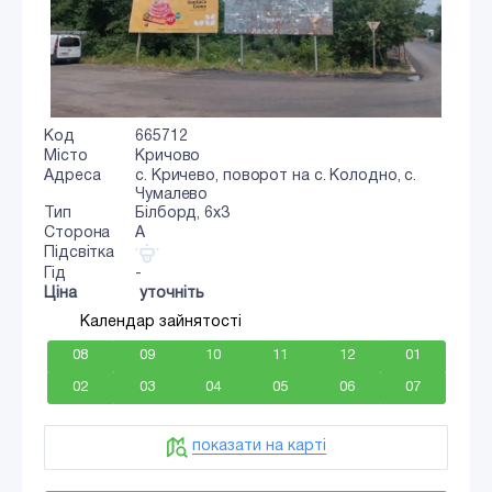
Код
665712
Місто
Кричово
Адреса
с. Кричево, поворот на с. Колодно, с.
Чумалево
Тип
Білборд, 6x3
Сторона
A
Підсвітка
Гід
-
Ціна
уточніть
Календар зайнятості
08
09
10
11
12
01
02
03
04
05
06
07
показати на карті