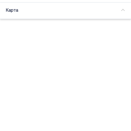
Часткова зайнятість
Карта
Підсвітка