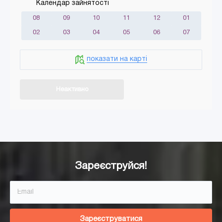
Календар зайнятості
08
09
10
11
12
01
02
03
04
05
06
07
показати на карті
Неактивно
Додати в кошик
Зареєструйся!
Зареєструватися