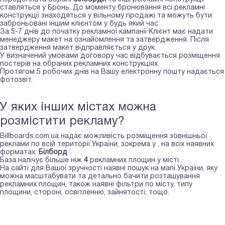
ставляться у Бронь. До моменту бронювання всі рекламні
конструкції знаходяться у вільному продажі та можуть бути
заброньовані іншим клієнтом у будь який час.
За 5-7 днів до початку рекламної кампанії Клієнт має надати
менеджеру макет на ознайомлення та затвердження. Після
затвердження макет відправляється у друк.
У визначений умовами договору час відбувається розміщення
постерів на обраних рекламних конструкціях.
Протягом 5 робочих днів на Вашу електронну пошту надається
фотозвіт.
У яких інших містах можна
розмістити рекламу?
Billboards.com.ua надає можливість розміщення зовнішньої
реклами по всій території України, зокрема у
, на всіх наявних
форматах:
Білборд
.
База налічує більше ніж
4
рекламних площин у місті
.
На сайті для Вашої зручності наявні пошук на мапі України, яку
можна масштабувати та детально бачити розташування
рекламних площин, також наявні фільтри по місту, типу
площини, стороні, освітленню, зайнятості, тощо.