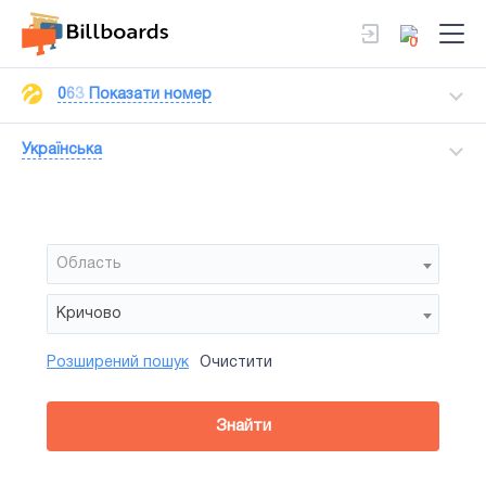
0
0
6
3
Показати номер
Українська
Область
Кричово
Розширений пошук
Очистити
Район
Сторона
Усi
Усi
Білборд
Знайти
зайнятiсть