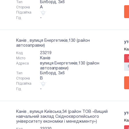
Білборд, 3х6
Тип
A
Сторона
Підсвітка
-
Гід
Канів , вулиця Енергетиків,130 (район
ут
автозаправки)
Ка
23219
Код
Канів
Місто
вулиця Енергетиків,130 (район
Адреса
автозаправки)
Білборд, 3х6
Тип
B
Сторона
Підсвітка
-
Гід
Канів , вулиця Київська,34 (район ТОВ «Вищий
ут
навчальний заклад Східноєвропейського
Ка
університету економіки і менеджменту»)