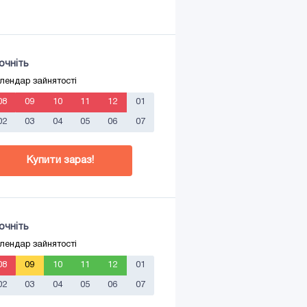
очніть
лендар зайнятості
08
09
10
11
12
01
02
03
04
05
06
07
Купити зараз!
очніть
лендар зайнятості
08
09
10
11
12
01
02
03
04
05
06
07