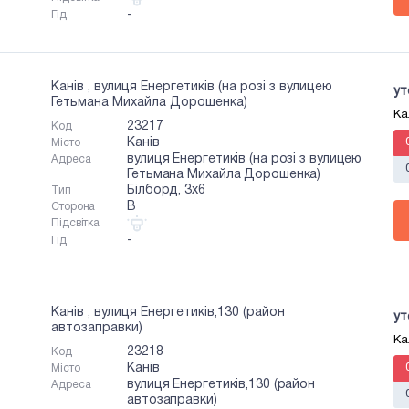
-
Гід
Канів , вулиця Енергетиків (на розі з вулицею
ут
Гетьмана Михайла Дорошенка)
Ка
23217
Код
Канів
Місто
вулиця Енергетиків (на розі з вулицею
Адреса
Гетьмана Михайла Дорошенка)
Білборд, 3х6
Тип
B
Сторона
Підсвітка
-
Гід
Канів , вулиця Енергетиків,130 (район
ут
автозаправки)
Ка
23218
Код
Канів
Місто
вулиця Енергетиків,130 (район
Адреса
автозаправки)