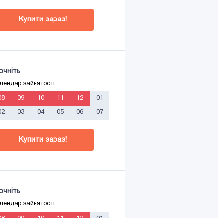
Купити зараз!
очніть
лендар зайнятості
08
09
10
11
12
01
02
03
04
05
06
07
Купити зараз!
очніть
лендар зайнятості