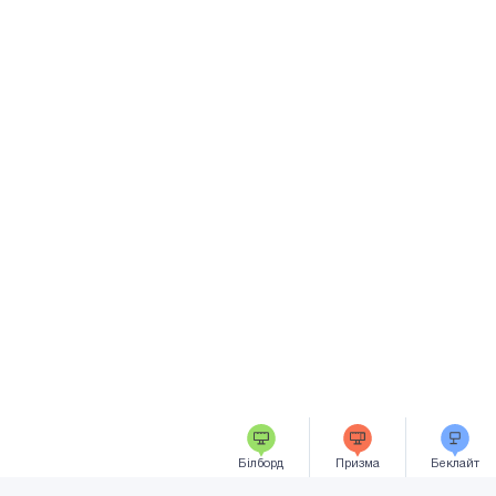
Білборд
Призма
Беклайт