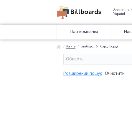
Зовнішня 
Україні
Про компанію
Наш
Канів
Білборд, бігборд (борд)
Область
Район
Сторона
Усi
Усi
Розширений пошук
Очистити