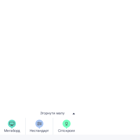
Згорнути мапу
Мегаборд
Нестандарт
Сiтicкролл