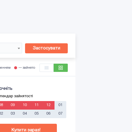
Застосувати
ленням
— зайнято
очніть
лендар зайнятості
08
09
10
11
12
01
02
03
04
05
06
07
Купити зараз!