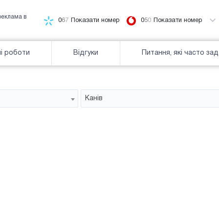
реклама в
0
6
7
Показати номер
0
5
0
Показати номер
і роботи
Відгуки
Питання, які часто за
Канів
Білборд
зайнятiсть
Часткова зайнятість