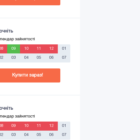
очніть
лендар зайнятості
08
09
10
11
12
01
02
03
04
05
06
07
Купити зараз!
очніть
лендар зайнятості
08
09
10
11
12
01
02
03
04
05
06
07