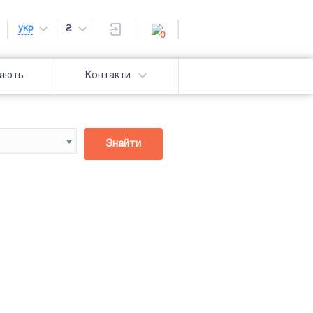
укр
₴
0
дають
Контакти
Знайти
Підсвітка