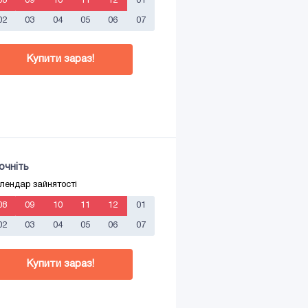
08
09
10
11
12
01
02
03
04
05
06
07
Купити зараз!
очніть
лендар зайнятості
08
09
10
11
12
01
02
03
04
05
06
07
Купити зараз!