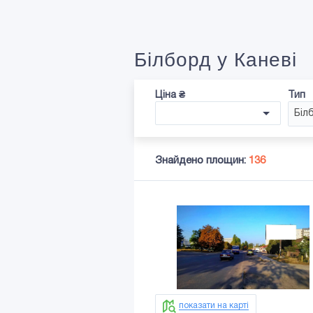
Білборд у Каневі
Ціна ₴
Тип
Біл
Знайдено площин:
136
показати на карті