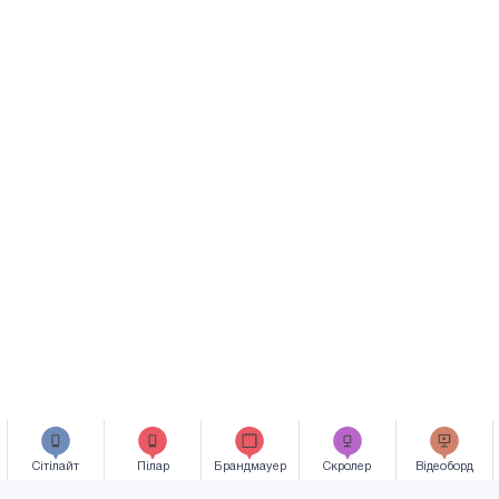
Сiтiлайт
Пілар
Брандмауер
Скролер
Відеоборд