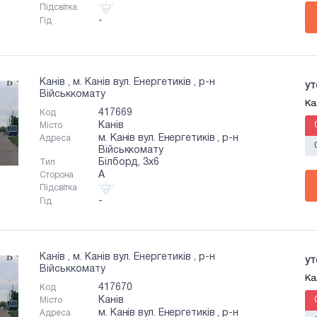
Підсвітка
-
Гід
Канів , м. Канів вул. Енергетиків , р-н
ут
Військкомату
Ка
417669
Код
Канів
Місто
м. Канів вул. Енергетиків , р-н
Адреса
Військкомату
Білборд, 3x6
Тип
A
Сторона
Підсвітка
-
Гід
Канів , м. Канів вул. Енергетиків , р-н
ут
Військкомату
Ка
417670
Код
Канів
Місто
м. Канів вул. Енергетиків , р-н
Адреса