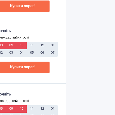
Купити зараз!
очніть
лендар зайнятості
08
09
10
11
12
01
02
03
04
05
06
07
Купити зараз!
очніть
лендар зайнятості
08
09
10
11
12
01