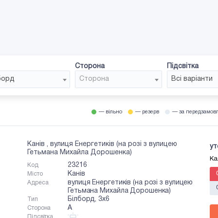
Сторона
Підсвітка
борд
Сторона
Всі варіанти
— вільно
— резерв
— за передзамов
Канів , вулиця Енергетиків (на розі з вулицею
ут
Гетьмана Михайла Дорошенка)
Ка
23216
Код
Канів
Місто
вулиця Енергетиків (на розі з вулицею
Адреса
Гетьмана Михайла Дорошенка)
Білборд, 3х6
Тип
A
Сторона
Підсвітка