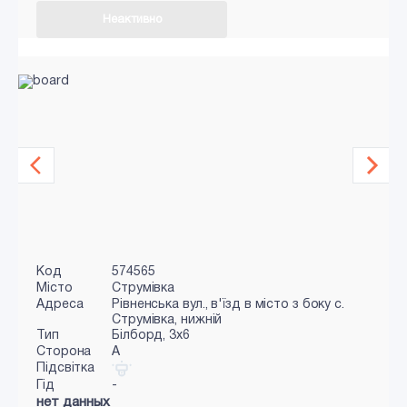
Неактивно
Код
574565
Місто
Струмівка
Адреса
Рівненська вул., в'їзд в місто з боку с.
Струмівка, нижній
Тип
Білборд, 3x6
Сторона
A
Підсвітка
Гід
-
нет данных