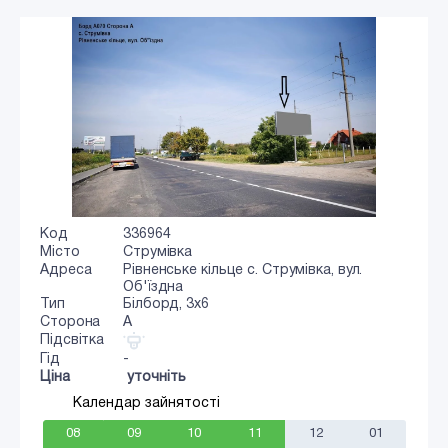
Код
336964
Місто
Струмівка
Адреса
Рівненське кільце c. Струмівка, вул.
Об'їздна
Тип
Білборд, 3х6
Сторона
A
Підсвітка
Гід
-
Ціна
уточніть
Календар зайнятості
08
09
10
11
12
01