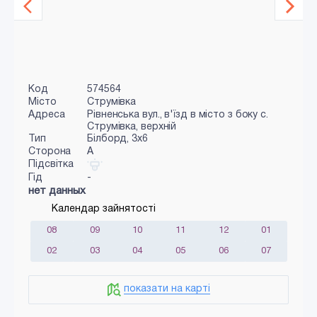
Код
574564
Місто
Струмівка
Адреса
Рівненська вул., в'їзд в місто з боку с.
Струмівка, верхній
Тип
Білборд, 3x6
Сторона
A
Підсвітка
Гід
-
нет данных
Календар зайнятості
08
09
10
11
12
01
02
03
04
05
06
07
показати на карті