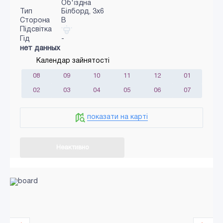
Об'їздна
Тип
Білборд, 3х6
Сторона
B
Підсвітка
Гід
-
нет данных
Календар зайнятості
08
09
10
11
12
01
02
03
04
05
06
07
показати на карті
Неактивно