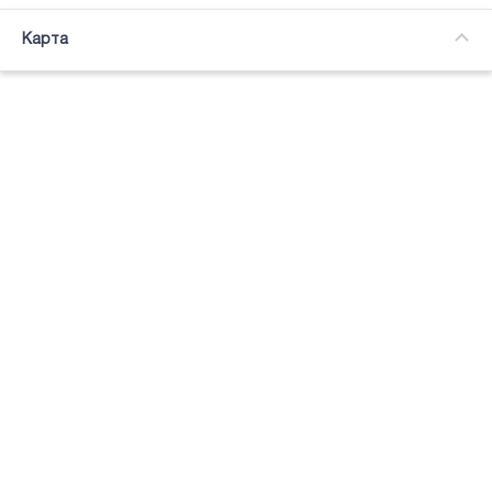
Часткова зайнятість
Карта
Підсвітка