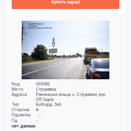
Купити зараз!
Код
559395
Місто
Струмівка
Адреса
Рівненське кільце c. Струмівка, вул.
Об'їздна
Тип
Білборд, 3х6
Сторона
A
Підсвітка
Гід
-
нет данных