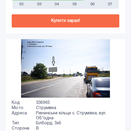
02
03
04
05
06
07
Купити зараз!
Код
336965
Місто
Струмівка
Адреса
Рівненське кільце c. Струмівка, вул.
Об'їздна
Тип
Білборд, 3х6
Сторона
B