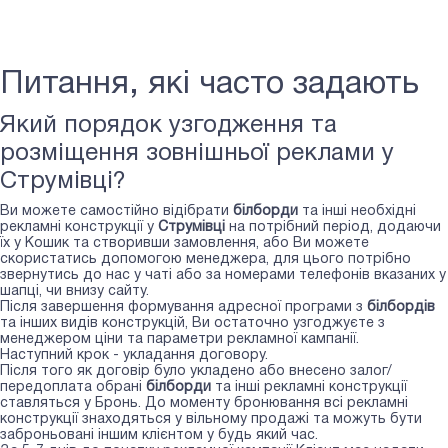
Питання, які часто задають
Який порядок узгодження та
розміщення зовнішньої реклами у
Струмівці?
Ви можете самостійно відібрати
білборди
та інші необхідні
рекламні конструкції у
Струмівці
на потрібний період, додаючи
їх у Кошик та створивши замовлення, або Ви можете
скористатись допомогою менеджера, для цього потрібно
звернутись до нас у чаті або за номерами телефонів вказаних у
шапці, чи внизу сайту.
Після завершення формування адресної програми з
білбордів
та інших видів конструкцій, Ви остаточно узгоджуєте з
менеджером ціни та параметри рекламної кампанії.
Наступний крок - укладання договору.
Після того як договір було укладено або внесено залог/
передоплата обрані
білборди
та інші рекламні конструкції
ставляться у Бронь. До моменту бронювання всі рекламні
конструкції знаходяться у вільному продажі та можуть бути
заброньовані іншим клієнтом у будь який час.