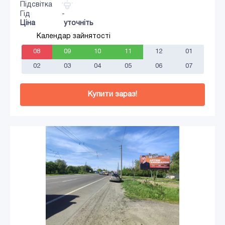
Підсвітка
Гід
-
Ціна
уточніть
Календар зайнятості
08
09
10
11
12
01
02
03
04
05
06
07
Купити зараз!