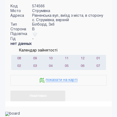
Код
574566
Місто
Струмівка
Адреса
Рівненська вул., виїзд з міста, в сторону
с. Струмівка, верхній
Тип
Білборд, 3x6
Сторона
B
Підсвітка
Гід
-
нет данных
Календар зайнятості
08
09
10
11
12
01
02
03
04
05
06
07
показати на карті
Неактивно