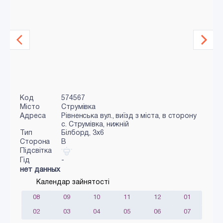
Код
574567
Місто
Струмівка
Адреса
Рівненська вул., виїзд з міста, в сторону
с. Струмівка, нижній
Тип
Білборд, 3x6
Сторона
B
Підсвітка
Гід
-
нет данных
Календар зайнятості
08
09
10
11
12
01
02
03
04
05
06
07