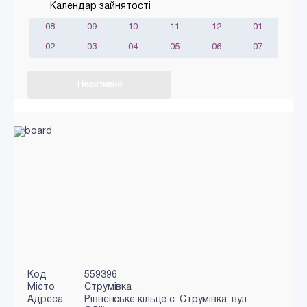
Календар зайнятості
08
09
10
11
12
01
02
03
04
05
06
07
Неактивно
Код
559396
Місто
Струмівка
Адреса
Рівненське кільце c. Струмівка, вул.