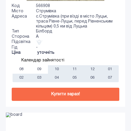
Код
566908
Місто
Струмівка
Адреса
с.Струмівка (при вїзді в місто Луцьк,
траса Рівне-Луцьк, перед Рівненським
кільцем) 0,5 км від Луцька
Тип
Білборд
Сторона
A
Підсвітка
Гід
-
Ціна
уточніть
Календар зайнятості
08
09
10
11
12
01
02
03
04
05
06
07
Купити зараз!