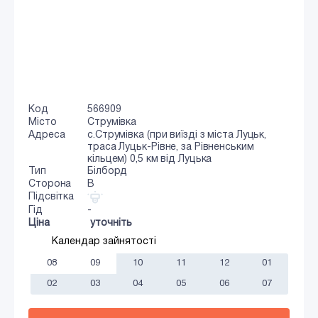
Код
566909
Місто
Струмівка
Адреса
с.Струмівка (при виїзді з міста Луцьк,
траса Луцьк-Рівне, за Рівненським
кільцем) 0,5 км від Луцька
Тип
Білборд
Сторона
B
Підсвітка
Гід
-
Ціна
уточніть
Календар зайнятості
08
09
10
11
12
01
02
03
04
05
06
07