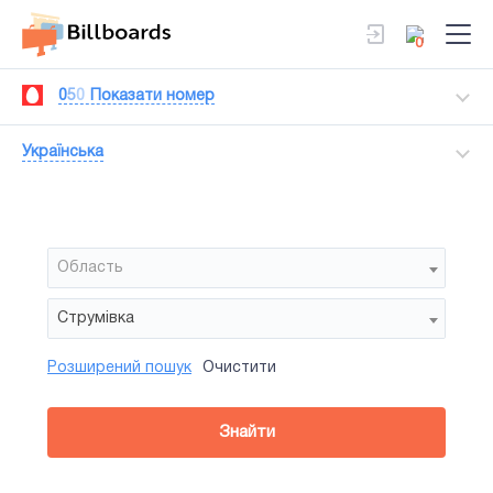
0
0
5
0
Показати номер
Українська
Область
Струмівка
Розширений пошук
Очистити
Район
Сторона
Усi
Усi
Білборд
Знайти
зайнятiсть