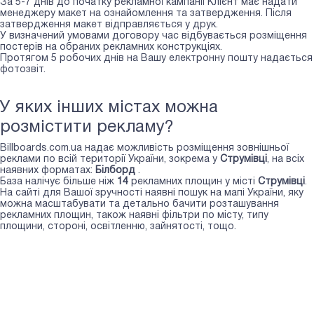
За 5-7 днів до початку рекламної кампанії Клієнт має надати
менеджеру макет на ознайомлення та затвердження. Після
затвердження макет відправляється у друк.
У визначений умовами договору час відбувається розміщення
постерів на обраних рекламних конструкціях.
Протягом 5 робочих днів на Вашу електронну пошту надається
фотозвіт.
У яких інших містах можна
розмістити рекламу?
Billboards.com.ua надає можливість розміщення зовнішньої
реклами по всій території України, зокрема у
Струмівці
, на всіх
наявних форматах:
Білборд
.
База налічує більше ніж
14
рекламних площин у місті
Струмівці
.
На сайті для Вашої зручності наявні пошук на мапі України, яку
можна масштабувати та детально бачити розташування
рекламних площин, також наявні фільтри по місту, типу
площини, стороні, освітленню, зайнятості, тощо.