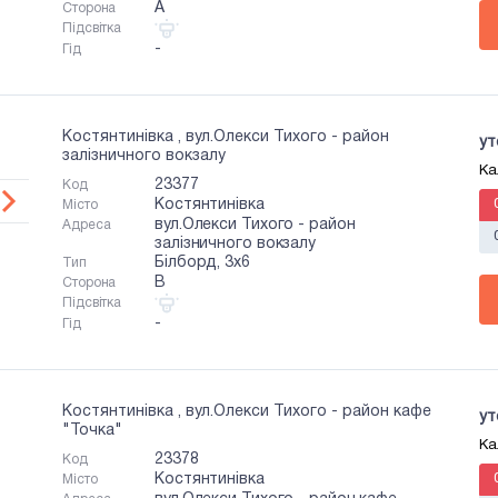
A
Сторона
Підсвітка
-
Гід
Костянтинівка , вул.Олекси Тихого - район
ут
залізничного вокзалу
Ка
23377
Код
Костянтинівка
Місто
вул.Олекси Тихого - район
Адреса
залізничного вокзалу
Білборд, 3х6
Тип
B
Сторона
Підсвітка
-
Гід
Костянтинівка , вул.Олекси Тихого - район кафе
ут
"Точка"
Ка
23378
Код
Костянтинівка
Місто