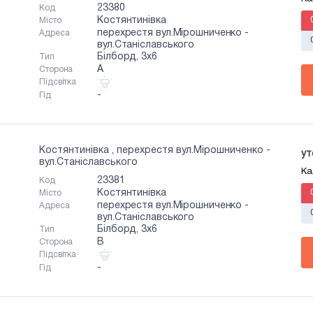
23380
Код
Костянтинівка
Місто
перехрестя вул.Мірошниченко -
Адреса
вул.Станіславського
Білборд, 3х6
Тип
A
Сторона
Підсвітка
-
Гід
Костянтинівка , перехрестя вул.Мірошниченко -
ут
вул.Станіславського
Ка
23381
Код
Костянтинівка
Місто
перехрестя вул.Мірошниченко -
Адреса
вул.Станіславського
Білборд, 3х6
Тип
B
Сторона
Підсвітка
-
Гід