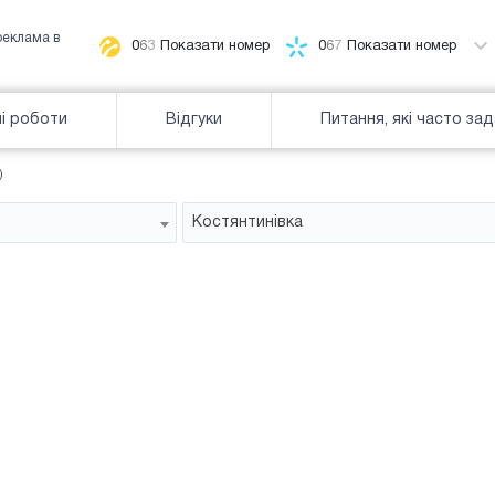
реклама в
0
6
3
Показати номер
0
6
7
Показати номер
і роботи
Відгуки
Питання, які часто за
)
Костянтинівка
Білборд
зайнятiсть
Часткова зайнятість