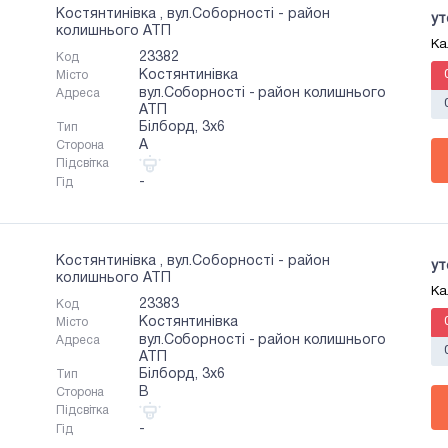
Костянтинівка , вул.Соборності - район
ут
колишнього АТП
Ка
23382
Код
Костянтинівка
Місто
вул.Соборності - район колишнього
Адреса
АТП
Білборд, 3х6
Тип
A
Сторона
Підсвітка
-
Гід
Костянтинівка , вул.Соборності - район
ут
колишнього АТП
Ка
23383
Код
Костянтинівка
Місто
вул.Соборності - район колишнього
Адреса
АТП
Білборд, 3х6
Тип
B
Сторона
Підсвітка
-
Гід