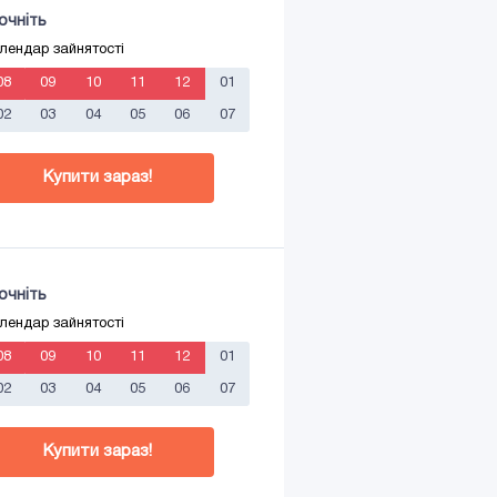
очніть
лендар зайнятості
08
09
10
11
12
01
02
03
04
05
06
07
Купити зараз!
очніть
лендар зайнятості
08
09
10
11
12
01
02
03
04
05
06
07
Купити зараз!