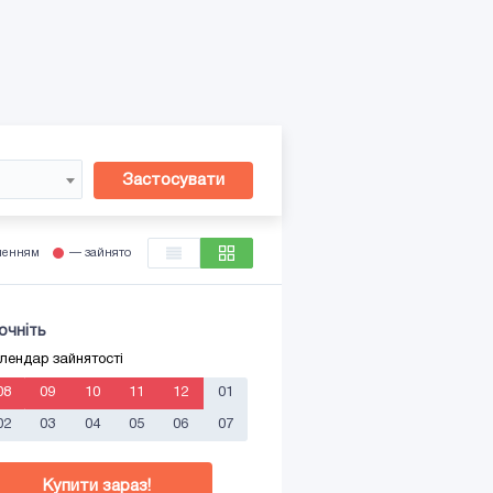
Застосувати
ленням
— зайнято
очніть
лендар зайнятості
08
09
10
11
12
01
02
03
04
05
06
07
Купити зараз!