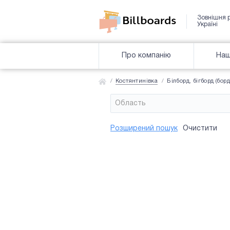
Зовнішня 
Україні
Про компанію
Наш
Костянтинівка
Білборд, бігборд (борд
Область
Район
Сторона
Усi
Усi
Розширений пошук
Очистити