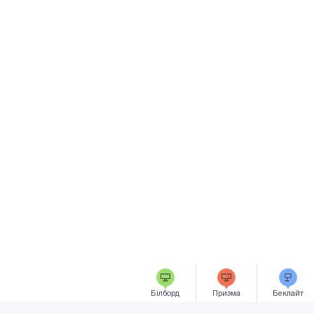
Білборд
Призма
Беклайт