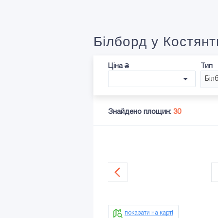
Білборд у Костянт
Ціна ₴
Тип
Біл
Знайдено площин:
30
показати на карті