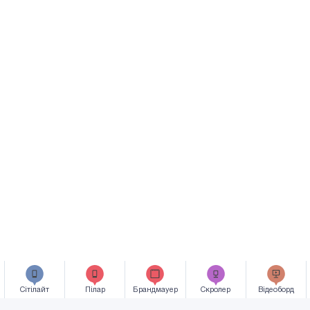
Сiтiлайт
Пілар
Брандмауер
Скролер
Відеоборд