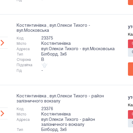
-
Гід
Костянтинівка , вул.Олекси Тихого -
ут
вул.Московська
Ка
23375
Код
Костянтинівка
Місто
вул.Олекси Тихого - вул.Московська
Адреса
Білборд, 3х6
Тип
B
Сторона
Підсвітка
-
Гід
Костянтинівка , вул.Олекси Тихого - район
ут
залізничного вокзалу
Ка
23376
Код
Костянтинівка
Місто
вул.Олекси Тихого - район
Адреса
залізничного вокзалу
Білборд, 3х6
Тип