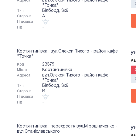
вул.Олекси Тихого - район кафе
Адреса
"Точка"
Білборд, 3х6
Тип
A
Сторона
Підсвітка
-
Гід
Костянтинівка , вул.Олекси Тихого - район кафе
ут
"Точка"
Ка
23379
Код
Костянтинівка
Місто
вул.Олекси Тихого - район кафе
Адреса
"Точка"
Білборд, 3х6
Тип
B
Сторона
Підсвітка
-
Гід
Костянтинівка , перехрестя вул.Мірошниченко -
ут
вул.Станіславського
Ка