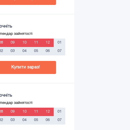
очніть
лендар зайнятості
08
09
10
11
12
01
02
03
04
05
06
07
Купити зараз!
очніть
лендар зайнятості
08
09
10
11
12
01
02
03
04
05
06
07