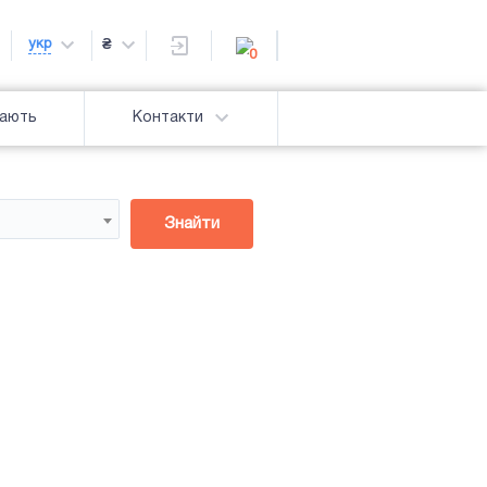
укр
₴
0
дають
Контакти
Знайти
Підсвітка