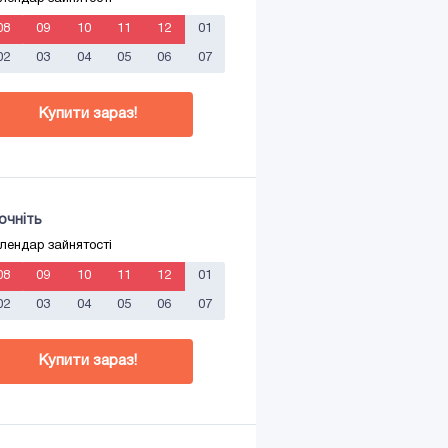
08
09
10
11
12
01
02
03
04
05
06
07
Купити зараз!
очніть
лендар зайнятості
08
09
10
11
12
01
02
03
04
05
06
07
Купити зараз!