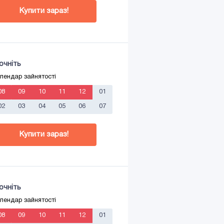
Купити зараз!
очніть
лендар зайнятості
08
09
10
11
12
01
02
03
04
05
06
07
Купити зараз!
очніть
лендар зайнятості
08
09
10
11
12
01