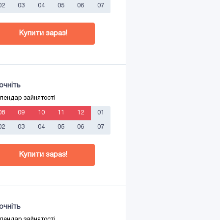
02
03
04
05
06
07
Купити зараз!
очніть
лендар зайнятості
08
09
10
11
12
01
02
03
04
05
06
07
Купити зараз!
очніть
лендар зайнятості