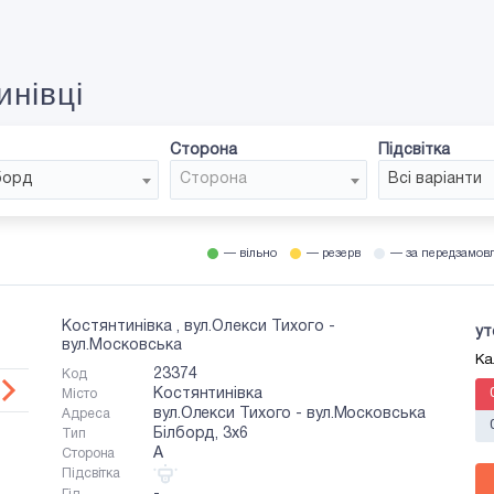
инівці
Сторона
Підсвітка
борд
Сторона
Всі варіанти
— вільно
— резерв
— за передзамов
Костянтинівка , вул.Олекси Тихого -
ут
вул.Московська
Ка
23374
Код
Костянтинівка
Місто
вул.Олекси Тихого - вул.Московська
Адреса
Білборд, 3х6
Тип
A
Сторона
Підсвітка