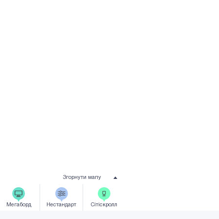
Згорнути мапу
Мегаборд
Нестандарт
Сiтicкролл