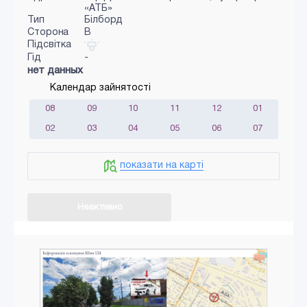
«АТБ»
Тип
Білборд
Сторона
B
Підсвітка
Гід
-
нет данных
Календар зайнятості
08
09
10
11
12
01
02
03
04
05
06
07
показати на карті
Неактивно