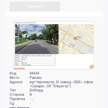
Неактивно
Код
84434
Місто
Раково
Адреса
вул.Чорновола, 31 (завод «ЗБК», офіси
«Сахара», СК "Епіцентр")
Тип
Білборд
Сторона
B
Підсвітка
Гід
-