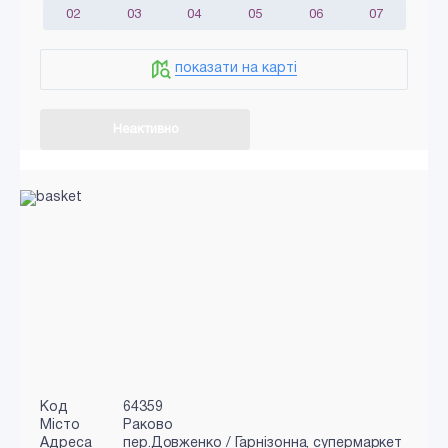
02
03
04
05
06
07
показати на карті
Неактивно
Код
64359
Місто
Раково
Адреса
пер.Довженко / Гарнізонна, супермаркет