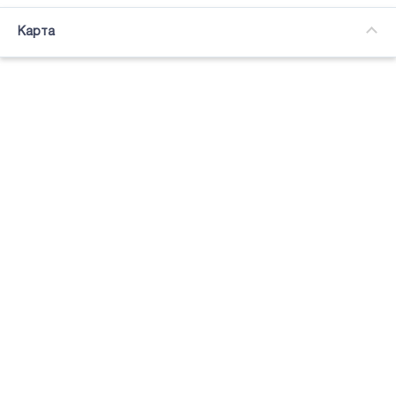
Часткова зайнятість
Карта
Підсвітка