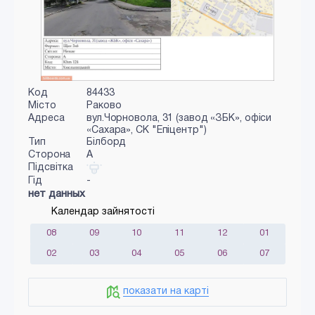
Код
84433
Місто
Раково
Адреса
вул.Чорновола, 31 (завод «ЗБК», офіси
«Сахара», СК "Епіцентр")
Тип
Білборд
Сторона
A
Підсвітка
Гід
-
нет данных
Календар зайнятості
08
09
10
11
12
01
02
03
04
05
06
07
показати на карті