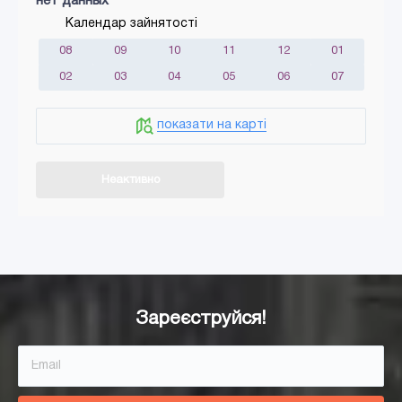
нет данных
Календар зайнятості
08
09
10
11
12
01
02
03
04
05
06
07
показати на карті
Неактивно
Додати в кошик
Зареєструйся!