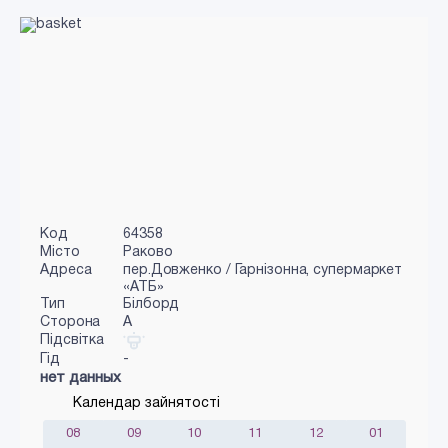
Код
64358
Місто
Раково
Адреса
пер.Довженко / Гарнізонна, супермаркет
«АТБ»
Тип
Білборд
Сторона
A
Підсвітка
Гід
-
нет данных
Календар зайнятості
08
09
10
11
12
01