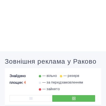
Зовнішня реклама у Раково
Знайдено
— вільно
— резерв
площин:
4
— за передзамовленням
— зайнято