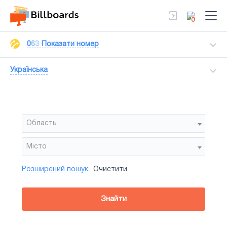
0
0
6
3
Показати номер
Українська
Область
Мiсто
Розширений пошук
Очистити
Район
Сторона
Усi
Усi
Тип
Знайти
зайнятiсть