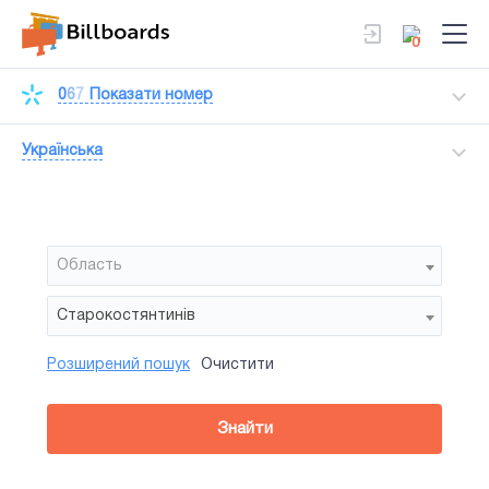
0
0
6
7
Показати номер
Українська
Область
Старокостянтинів
Розширений пошук
Очистити
Район
Сторона
Усi
Усi
Білборд
Знайти
зайнятiсть