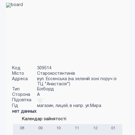
Код
309514
Місто
Старокостянтинів
Адреса
вул. Ессенська (на зеленій зоні поруч із
ТЦ "Анастасія")
Тип
Білборд
Сторона
A
Підсвітка
Гід
магазин, лицей, в напр. ул.Мира
нет данных
Календар зайнятості
08
09
10
11
12
01