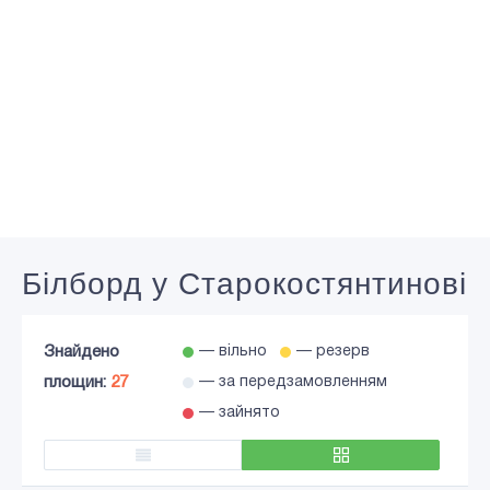
Білборд у Старокостянтинові
Знайдено
— вільно
— резерв
площин:
27
— за передзамовленням
— зайнято