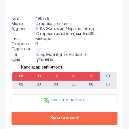
Код
490279
Місто
Старокостянтинів
Адреса
Н-03 Житомир-Чернівці обхід
.Сторокстянтинова, км. 5+500
Тип
Білборд
Сторона
B
Підсвітка
Гід
⚠ оренда від 2х місяців ⚠
Ціна
уточніть
Календар зайнятості
08
09
10
11
12
01
02
03
04
05
06
07
показати на карті
Купити зараз!