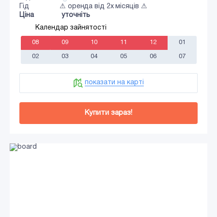
Гід
⚠ оренда від 2х місяців ⚠
Ціна
уточніть
Календар зайнятості
08
09
10
11
12
01
02
03
04
05
06
07
показати на карті
Купити зараз!