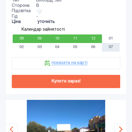
Тип
Білборд, 3х6
Сторона
B
Підсвітка
Гід
-
Ціна
уточніть
Календар зайнятості
08
09
10
11
12
01
02
03
04
05
06
07
показати на карті
Купити зараз!