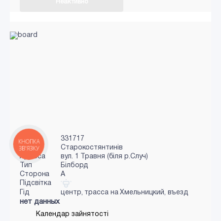
Неактивно
Код
331717
КНОПКА
Місто
Старокостянтинів
ЗВ'ЯЗКУ
Адреса
вул. 1 Травня (біля р.Случ)
Тип
Білборд
Сторона
A
Підсвітка
Гід
центр, трасса на Хмельницкий, въезд
нет данных
Календар зайнятості