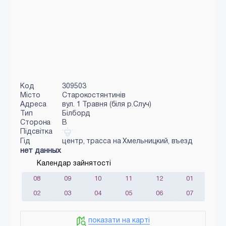
Код
309503
Місто
Старокостянтинів
Адреса
вул. 1 Травня (біля р.Случ)
Тип
Білборд
Сторона
B
Підсвітка
Гід
центр, трасса на Хмельницкий, въезд
нет данных
Календар зайнятості
08
09
10
11
12
01
02
03
04
05
06
07
показати на карті