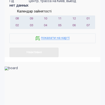
Гід
центр, трасса на Киев, выезд
нет данных
Календар зайнятості
08
09
10
11
12
01
02
03
04
05
06
07
показати на карті
Неактивно