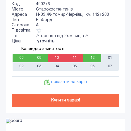
Код
490276
Місто
Старокостянтинів
Адреса
Н-03 Житомир-Чернівці, км. 142+200
Тип
Білборд
Сторона
A
Підсвітка
Гід
⚠ оренда від 2х місяців ⚠
Ціна
уточніть
Календар зайнятості
08
09
10
11
12
01
02
03
04
05
06
07
показати на карті
Купити зараз!