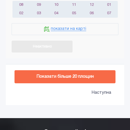
08
09
10
11
12
01
02
03
04
05
06
07
показати на карті
Неактивно
Додати в кошик
Показати більше
20
площин
Наступна