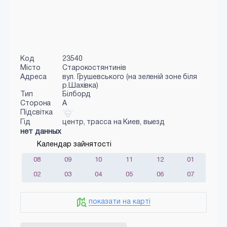
Код
23540
Місто
Старокостянтинів
Адреса
вул. Грушевського (на зеленій зоне біля
р.Шахівка)
Тип
Білборд
Сторона
A
Підсвітка
Гід
центр, трасса на Киев, выезд
нет данных
Календар зайнятості
08
09
10
11
12
01
02
03
04
05
06
07
показати на карті