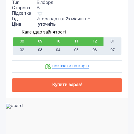
Тип
Білборд
Сторона
B
Підсвітка
Гід
⚠ оренда від 2х місяців ⚠
Ціна
уточніть
Календар зайнятості
08
09
10
11
12
01
02
03
04
05
06
07
показати на карті
Купити зараз!