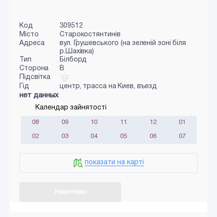
Код
309512
Місто
Старокостянтинів
Адреса
вул. Грушевського (на зеленій зоні біля
р.Шахівка)
Тип
Білборд
Сторона
B
Підсвітка
Гід
центр, трасса на Киев, въезд
нет данных
Календар зайнятості
08
09
10
11
12
01
02
03
04
05
06
07
показати на карті
Неактивно