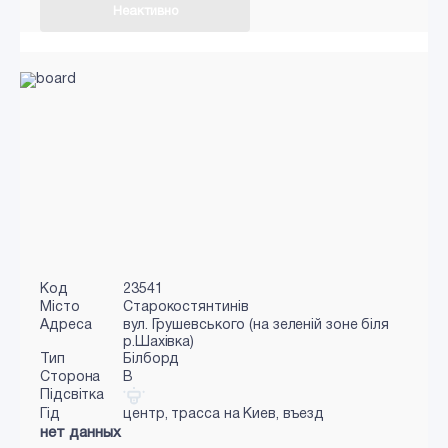
Неактивно
Код
23541
Місто
Старокостянтинів
Адреса
вул. Грушевського (на зеленій зоне біля
р.Шахівка)
Тип
Білборд
Сторона
B
Підсвітка
Гід
центр, трасса на Киев, въезд
нет данных