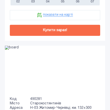
02
03
04
05
06
07
показати на карті
Купити зараз!
Код
490281
Місто
Старокостянтинів
Адреса
Н-03 Житомир-Чернівці, км. 132+300