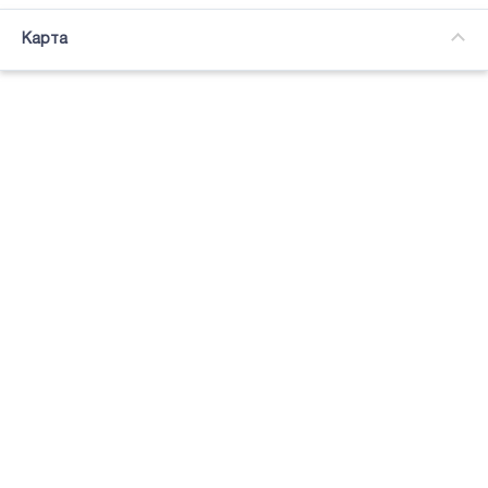
Часткова зайнятість
Карта
Підсвітка