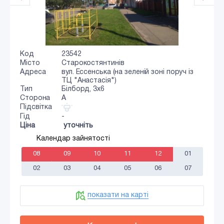
Код
23542
Місто
Старокостянтинів
Адреса
вул. Ессенська (на зеленій зоні поруч із
ТЦ "Анастасія")
Тип
Білборд, 3х6
Сторона
A
Підсвітка
Гід
-
Ціна
уточніть
Календар зайнятості
08
09
10
11
12
01
02
03
04
05
06
07
показати на карті