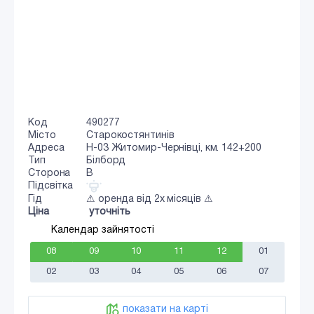
Код
490277
Місто
Старокостянтинів
Адреса
Н-03 Житомир-Чернівці, км. 142+200
Тип
Білборд
Сторона
B
Підсвітка
Гід
⚠ оренда від 2х місяців ⚠
Ціна
уточніть
Календар зайнятості
08
09
10
11
12
01
02
03
04
05
06
07
показати на карті