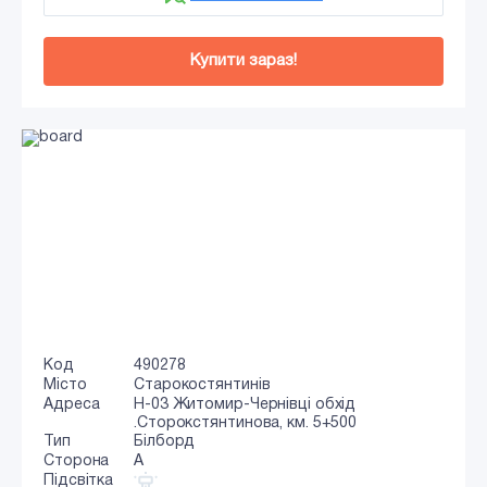
Купити зараз!
Код
490278
Місто
Старокостянтинів
Адреса
Н-03 Житомир-Чернівці обхід
.Сторокстянтинова, км. 5+500
Тип
Білборд
Сторона
A
Підсвітка