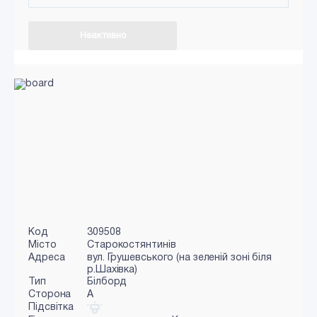
Неактивно
Код
309508
Місто
Старокостянтинів
Адреса
вул. Грушевського (на зеленій зоні біля
р.Шахівка)
Тип
Білборд
Сторона
A
Підсвітка