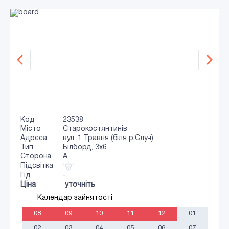
Код
23538
Місто
Старокостянтинів
Адреса
вул. 1 Травня (біля р.Случ)
Тип
Білборд, 3х6
Сторона
A
Підсвітка
Гід
-
Ціна
уточніть
Календар зайнятості
08
09
10
11
12
01
02
03
04
05
06
07