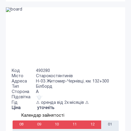
Код
490280
Місто
Старокостянтинів
Адреса
Н-03 Житомир-Чернівці, км. 132+300
Тип
Білборд
Сторона
A
Підсвітка
Гід
⚠ оренда від 2х місяців ⚠
Ціна
уточніть
Календар зайнятості
08
09
10
11
12
01