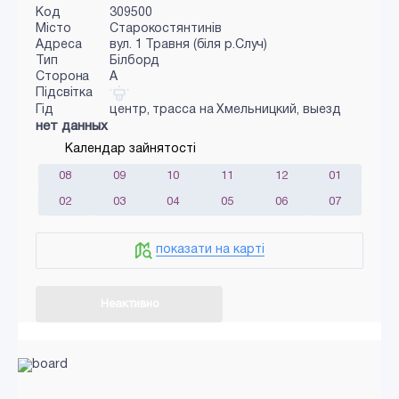
Код
309500
Місто
Старокостянтинів
Адреса
вул. 1 Травня (біля р.Случ)
Тип
Білборд
Сторона
A
Підсвітка
Гід
центр, трасса на Хмельницкий, выезд
нет данных
Календар зайнятості
08
09
10
11
12
01
02
03
04
05
06
07
показати на карті
Неактивно