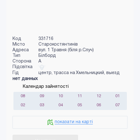
Код
331716
Місто
Старокостянтинів
Адреса
вул. 1 Травня (біля р.Случ)
Тип
Білборд
Сторона
A
Підсвітка
Гід
центр, трасса на Хмельницкий, выезд
нет данных
Календар зайнятості
08
09
10
11
12
01
02
03
04
05
06
07
показати на карті