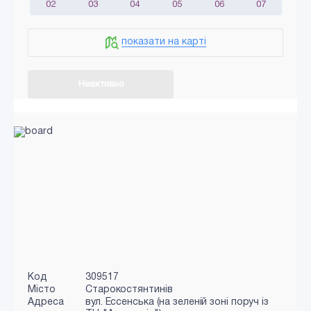
02
03
04
05
06
07
показати на карті
Неактивно
Код
309517
Місто
Старокостянтинів
Адреса
вул. Ессенська (на зеленій зоні поруч із