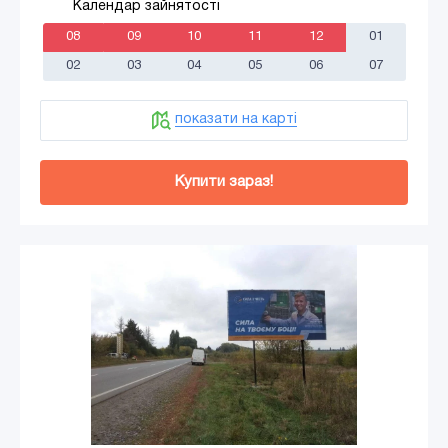
Календар зайнятості
08
09
10
11
12
01
02
03
04
05
06
07
показати на карті
Купити зараз!