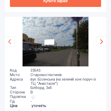
Купити зараз!
Код
23543
Місто
Старокостянтинів
Адреса
вул. Ессенська (на зеленій зоні поруч із
ТЦ "Анастасія")
Тип
Білборд, 3х6
Сторона
B
Підсвітка
Гід
-
Ціна
уточніть