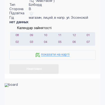
ТЦ "Анастасія")
Тип
Білборд
Сторона
B
Підсвітка
Гід
магазин, лицей, в напр. ул. Эссенской
нет данных
Календар зайнятості
08
09
10
11
12
01
02
03
04
05
06
07
показати на карті
Неактивно