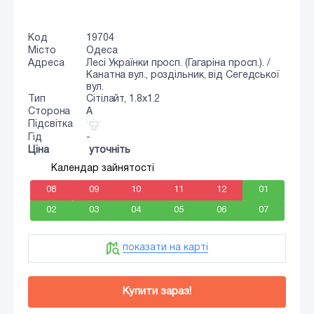
Код
19704
Місто
Одеса
Адреса
Лесі Українки просп. (Гагаріна просп.). /
Канатна вул., роздільник, від Сегедської
вул.
Тип
Сiтiлайт, 1.8x1.2
Сторона
A
Підсвітка
Гід
-
Ціна
уточніть
Календар зайнятості
08
09
10
11
12
01
02
03
04
05
06
07
показати на карті
Купити зараз!