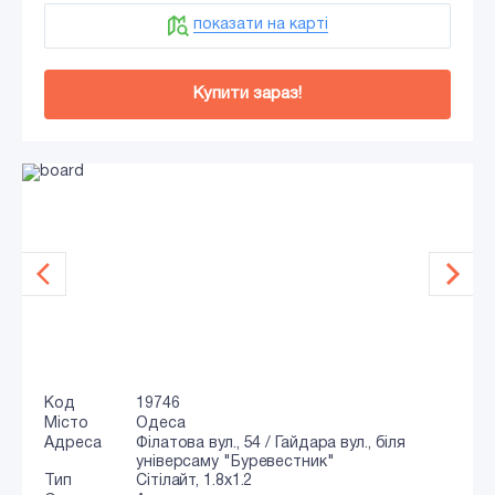
показати на карті
Купити зараз!
Код
19746
Місто
Одеса
Адреса
Філатова вул., 54 / Гайдара вул., біля
універсаму "Буревестник"
Тип
Сiтiлайт, 1.8x1.2