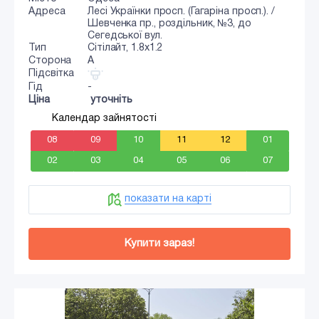
Адреса
Лесі Українки просп. (Гагаріна просп.). /
Шевченка пр., роздільник, №3, до
Сегедської вул.
Тип
Сiтiлайт, 1.8x1.2
Сторона
A
Підсвітка
Гід
-
Ціна
уточніть
Календар зайнятості
08
09
10
11
12
01
02
03
04
05
06
07
показати на карті
Купити зараз!