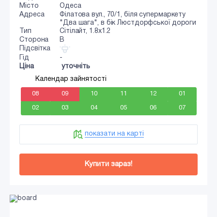
Місто
Одеса
Адреса
Філатова вул., 70/1, біля супермаркету
"Два шага", в бік Люстдорфської дороги
Тип
Сiтiлайт, 1.8x1.2
Сторона
B
Підсвітка
Гід
-
Ціна
уточніть
Календар зайнятості
08
09
10
11
12
01
02
03
04
05
06
07
показати на карті
Купити зараз!