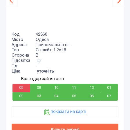
Код
42360
Місто
Одеса
Адреса
Привокзальна пл.
Тип
Сiтiлайт, 1.2x1.8
Сторона
B
Підсвітка
Гід
-
Ціна
уточніть
Календар зайнятості
08
09
10
11
12
01
02
03
04
05
06
07
показати на карті
Купити зараз!