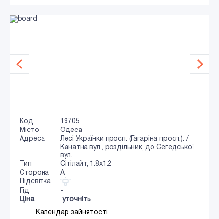
Код
19705
Місто
Одеса
Адреса
Лесі Українки просп. (Гагаріна просп.). /
Канатна вул., роздільник, до Сегедської
вул.
Тип
Сiтiлайт, 1.8x1.2
Сторона
A
Підсвітка
Гід
-
Ціна
уточніть
Календар зайнятості