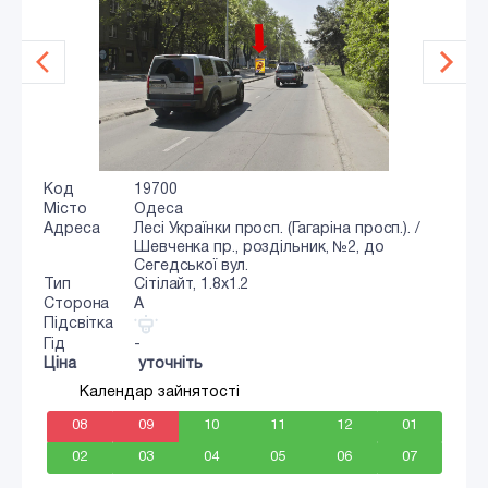
Код
19700
Місто
Одеса
Адреса
Лесі Українки просп. (Гагаріна просп.). /
Шевченка пр., роздільник, №2, до
Сегедської вул.
Тип
Сiтiлайт, 1.8x1.2
Сторона
A
Підсвітка
Гід
-
Ціна
уточніть
Календар зайнятості
08
09
10
11
12
01
02
03
04
05
06
07