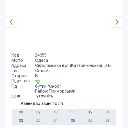
Код
24355
Місто
Одеса
Адреса
Європейська вул. (Катерининська)., 6 B
Тип
Сiтiлайт
Сторона
B
Підсвітка
Гід
бутик "Сноб"
Район: Приморський
Ціна
уточніть
Календар зайнятості
08
09
10
11
12
01
02
03
04
05
06
07