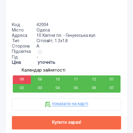
Код
42004
Місто
Одеса
Адреса
10 Квітня пл. - Генуезська вул.
Тип
Сiтiлайт, 1.2x1.8
Сторона
A
Підсвітка
Гід
-
Ціна
уточніть
Календар зайнятості
08
09
10
11
12
01
02
03
04
05
06
07
показати на карті
Купити зараз!