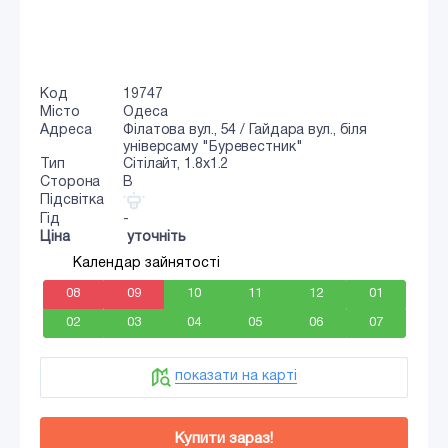
Код
19747
Місто
Одеса
Адреса
Філатова вул., 54 / Гайдара вул., біля
універсаму "Буревестник"
Тип
Сiтiлайт, 1.8x1.2
Сторона
B
Підсвітка
Гід
-
Ціна
уточніть
Календар зайнятості
08
09
10
11
12
01
02
03
04
05
06
07
показати на карті
Купити зараз!