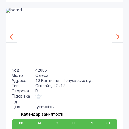
Код
42005
Місто
Одеса
Адреса
10 Квітня пл. - Генуезська вул.
Тип
Сiтiлайт, 1.2x1.8
Сторона
B
Підсвітка
Гід
-
Ціна
уточніть
Календар зайнятості
08
09
10
11
12
01