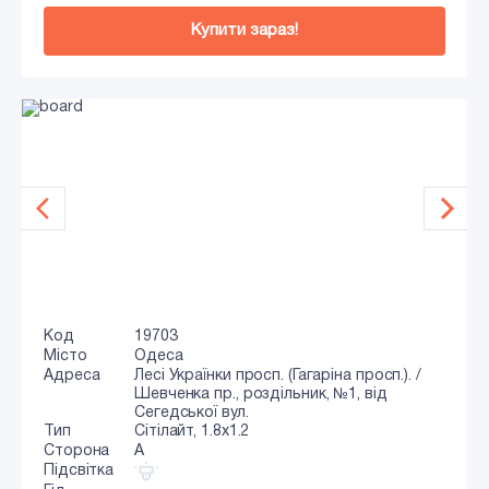
Купити зараз!
Код
19703
Місто
Одеса
Адреса
Лесі Українки просп. (Гагаріна просп.). /
Шевченка пр., роздільник, №1, від
Сегедської вул.
Тип
Сiтiлайт, 1.8x1.2
Сторона
A
Підсвітка