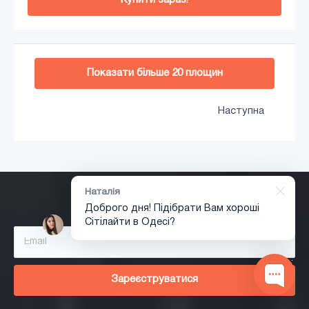
Додати в кошик
Показати більше
20
площин
Наступна
Наталія
Зареєструйся!
Доброго дня! Підібрати Вам хороші
Сiтiлайти в Одесі?
1
Зареєструватися