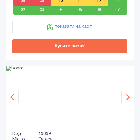
08
09
10
11
12
01
02
03
04
05
06
07
показати на карті
Купити зараз!
Код
19699
Місто
Одеса