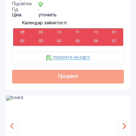
Підсвітка
Гід
-
Ціна
уточніть
Календар зайнятості
08
09
10
11
12
01
02
03
04
05
06
07
показати на карті
Продано!