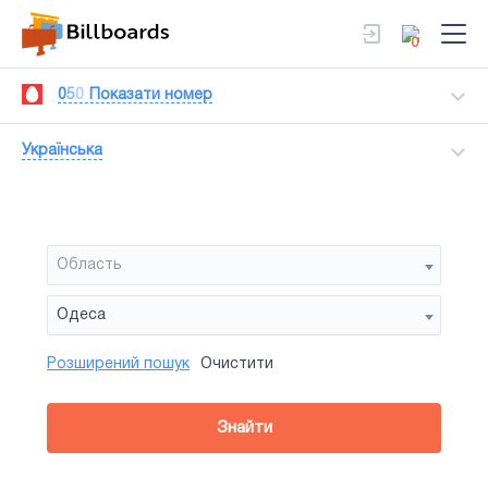
0
0
5
0
Показати номер
Українська
Область
Одеса
Розширений пошук
Очистити
Район
Сторона
Усi
Усi
Сiтiлайт
Знайти
зайнятiсть