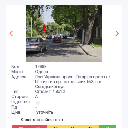
Код
19698
Місто
Одеса
Адреса
Лесі Українки просп. (Гагаріна просп.). /
Шевченка пр., роздільник, №3, від
Сегедської вул.
Тип
Сiтiлайт, 1.8x1.2
Сторона
A
Підсвітка
Гід
-
Ціна
уточніть
Календар зайнятості