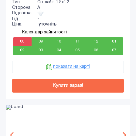
Тип
Сiтiлайт, 1.8x1.2
Сторона
A
Підсвітка
Гід
-
Ціна
уточніть
Календар зайнятості
08
09
10
11
12
01
02
03
04
05
06
07
показати на карті
Купити зараз!