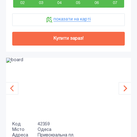
02
03
04
05
06
07
показати на карті
Купити зараз!
Код
42359
Місто
Одеса
Адреса
Привокзальна пл.