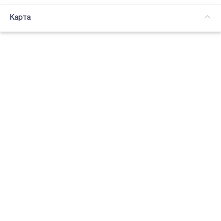
Часткова зайнятість
Карта
Підсвітка