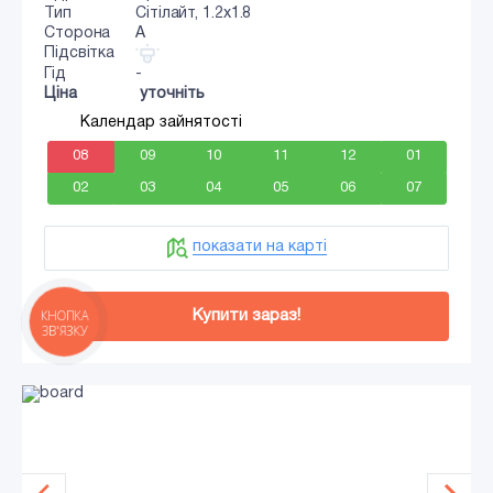
Тип
Сiтiлайт, 1.2x1.8
Сторона
A
Підсвітка
Гід
-
Ціна
уточніть
Календар зайнятості
08
09
10
11
12
01
02
03
04
05
06
07
показати на карті
Купити зараз!
КНОПКА
ЗВ'ЯЗКУ