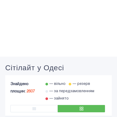
Сiтiлайт у Одесі
Знайдено
— вільно
— резерв
площин:
2607
— за передзамовленням
— зайнято