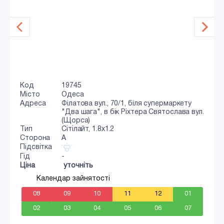
Код
19745
Місто
Одеса
Адреса
Філатова вул., 70/1, біля супермаркету
"Два шага", в бік Ріхтера Святослава вул.
(Щорса)
Тип
Сiтiлайт, 1.8x1.2
Сторона
A
Підсвітка
Гід
-
Ціна
уточніть
Календар зайнятості
08
09
10
11
12
01
02
03
04
05
06
07