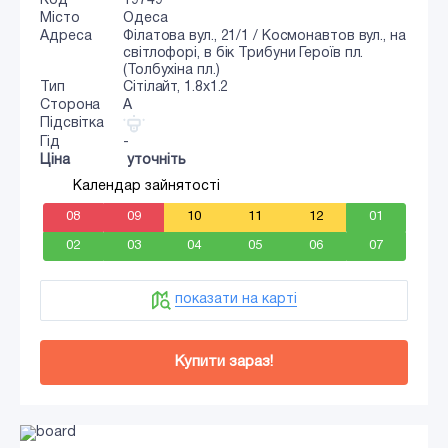
Код
19749
Місто
Одеса
Адреса
Філатова вул., 21/1 / Космонавтов вул., на
світлофорі, в бік Трибуни Героїв пл.
(Толбухіна пл.)
Тип
Сiтiлайт, 1.8x1.2
Сторона
A
Підсвітка
Гід
-
Ціна
уточніть
Календар зайнятості
08
09
10
11
12
01
02
03
04
05
06
07
показати на карті
Купити зараз!