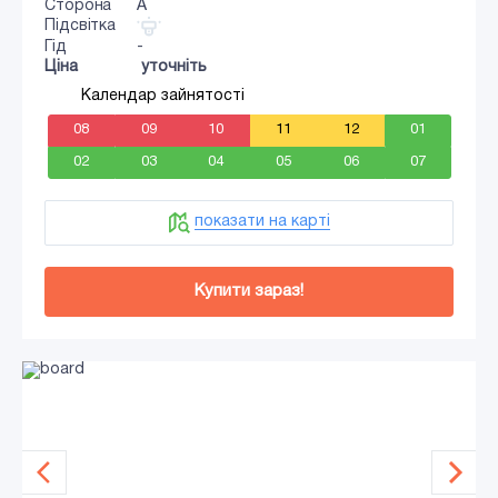
Сторона
A
Підсвітка
Гід
-
Ціна
уточніть
Календар зайнятості
08
09
10
11
12
01
02
03
04
05
06
07
показати на карті
Купити зараз!