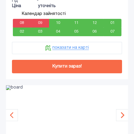
Гід
-
Ціна
уточніть
Календар зайнятості
08
09
10
11
12
01
02
03
04
05
06
07
показати на карті
Купити зараз!