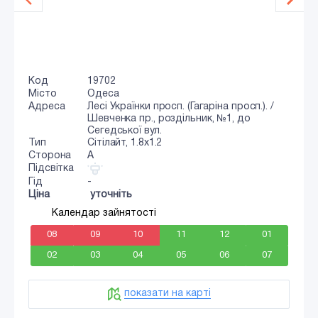
Код
19702
Місто
Одеса
Адреса
Лесі Українки просп. (Гагаріна просп.). /
Шевченка пр., роздільник, №1, до
Сегедської вул.
Тип
Сiтiлайт, 1.8x1.2
Сторона
A
Підсвітка
Гід
-
Ціна
уточніть
Календар зайнятості
08
09
10
11
12
01
02
03
04
05
06
07
показати на карті