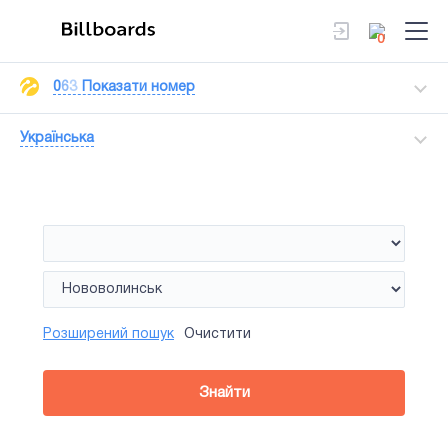
0
0
6
3
Показати номер
Українська
Розширений пошук
Очистити
Знайти