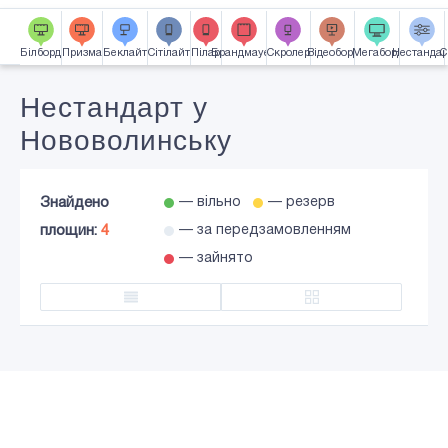
Часткова зайнятість
Карта
Білборд
Призма
Беклайт
Сiтiлайт
Пілар
Брандмауер
Скролер
Відеоборд
Мегаборд
Нестандар
С
Підсвітка
Нестандарт у
Нововолинську
Знайдено
— вільно
— резерв
площин:
4
— за передзамовленням
— зайнято
Додати в кошик
Зареєструйся!