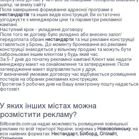
звернутись до нас у чаті або за номерами телефонів вказаних у
шапці, чи внизу сайту.
Після завершення формування адресної програми з
нестандартів
та інших видів конструкцій, Ви остаточно
узгоджуєте з менеджером ціни та параметри рекламної
кампанії.
Наступний крок - укладання договору.
Після того як договір було укладено або внесено залог/
передоплата обрані
нестандарти
та інші рекламні конструкції
ставляться у Бронь. До моменту бронювання всі рекламні
конструкції знаходяться у вільному продажі та можуть бути
заброньовані іншим клієнтом у будь який час.
За 5-7 днів до початку рекламної кампанії Клієнт має надати
менеджеру макет на ознайомлення та затвердження. Після
затвердження макет відправляється у друк.
У визначений умовами договору час відбувається розміщення
постерів на обраних рекламних конструкціях.
Протягом 5 робочих днів на Вашу електронну пошту надається
фотозвіт.
У яких інших містах можна
розмістити рекламу?
Billboards.com.ua надає можливість розміщення зовнішньої
реклами по всій території України, зокрема у
Нововолинську
, на
всіх наявних форматах:
Нестандарт, Білборд, Сiтiлайт,