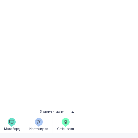
Згорнути мапу
Мегаборд
Нестандарт
Сiтicкролл