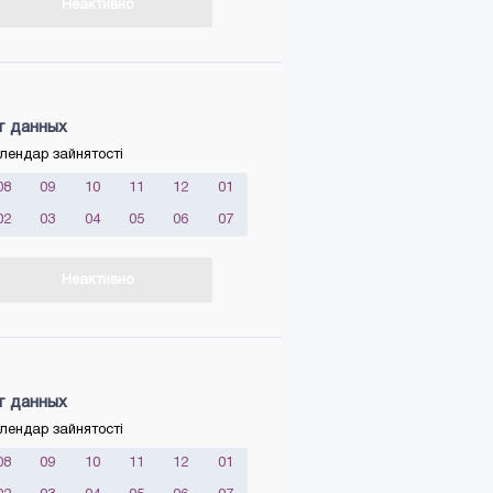
Неактивно
т данных
лендар зайнятості
08
09
10
11
12
01
02
03
04
05
06
07
Неактивно
т данных
лендар зайнятості
08
09
10
11
12
01