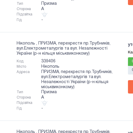
Призма
Тип
A
Сторона
Підсвітка
-
Гід
Нікополь , ПРИЗМА, перехрестя пр.Трубників,
ут
вул.Електрометалургів та вул. Незалежності
Ка
України (р-н кільця міськвиконкому)
339406
Код
Нікополь
Місто
ПРИЗМА, перехрестя пр.Трубників,
Адреса
вул.Електрометалургів та вул.
Незалежності України (р-н кільця
міськвиконкому)
Призма
Тип
A
Сторона
Підсвітка
-
Гід
Нікополь , ПРИЗМА, перехрестя пр.Трубників,