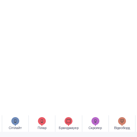
Сiтiлайт
Пілар
Брандмауер
Скролер
Відеоборд