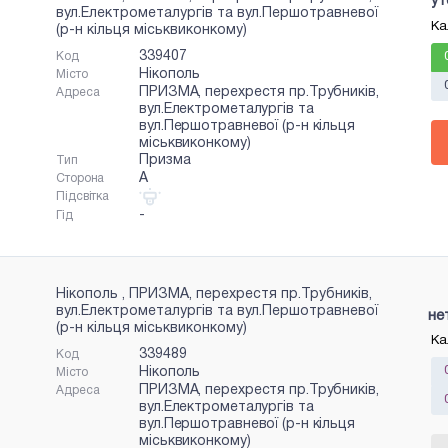
ут
вул.Електрометалургів та вул.Першотравневої
Ка
(р-н кільця міськвиконкому)
339407
Код
Нікополь
Місто
ПРИЗМА, перехрестя пр.Трубників,
Адреса
вул.Електрометалургів та
вул.Першотравневої (р-н кільця
міськвиконкому)
Призма
Тип
A
Сторона
Підсвітка
-
Гід
Нікополь , ПРИЗМА, перехрестя пр.Трубників,
вул.Електрометалургів та вул.Першотравневої
не
(р-н кільця міськвиконкому)
Ка
339489
Код
Нікополь
Місто
ПРИЗМА, перехрестя пр.Трубників,
Адреса
вул.Електрометалургів та
вул.Першотравневої (р-н кільця
міськвиконкому)