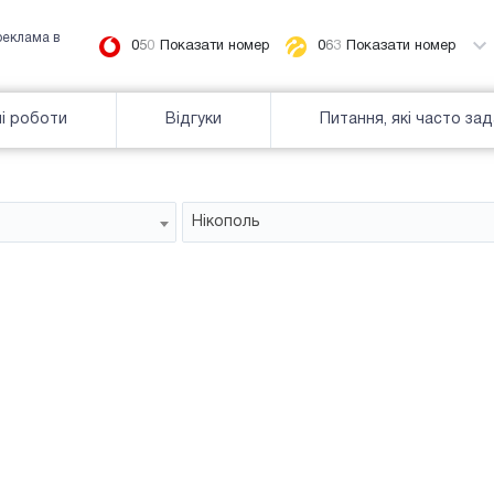
реклама в
0
5
0
Показати номер
0
6
3
Показати номер
і роботи
Відгуки
Питання, які часто за
Нікополь
Призма
зайнятiсть
Часткова зайнятість