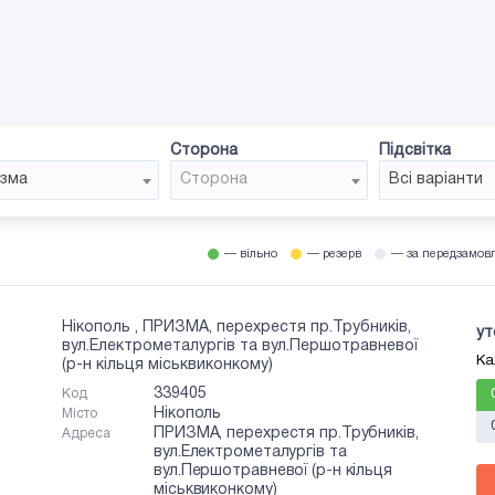
Сторона
Підсвітка
зма
Сторона
Всі варіанти
— вільно
— резерв
— за передзамов
Нікополь , ПРИЗМА, перехрестя пр.Трубників,
ут
вул.Електрометалургів та вул.Першотравневої
Ка
(р-н кільця міськвиконкому)
339405
Код
Нікополь
Місто
ПРИЗМА, перехрестя пр.Трубників,
Адреса
вул.Електрометалургів та
вул.Першотравневої (р-н кільця
міськвиконкому)