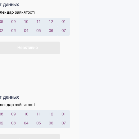
т данных
лендар зайнятості
08
09
10
11
12
01
02
03
04
05
06
07
Неактивно
т данных
лендар зайнятості
08
09
10
11
12
01
02
03
04
05
06
07