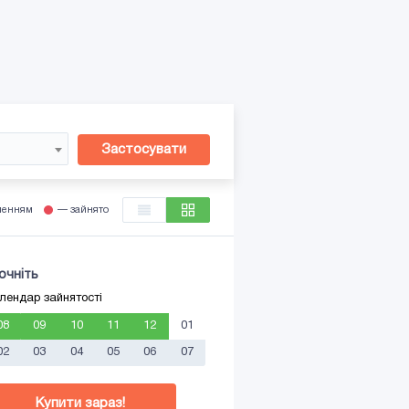
Застосувати
ленням
— зайнято
очніть
лендар зайнятості
08
09
10
11
12
01
02
03
04
05
06
07
Купити зараз!