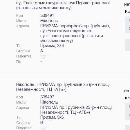
вул.Електрометалургів та вул.Першотравневої
не
(р-н кільця міськвиконкому)
Ка
339491
Код
Нікополь
Місто
ПРИЗМА, перехрестя пр.Трубників,
Адреса
вул.Електрометалургів та
вул.Першотравневої (р-н кільця
міськвиконкому)
Призма, 3x6
Тип
A
Сторона
Підсвітка
-
Гід
Нікополь , ПРИЗМА, пр.Трубників,25 (р-н площі
Незалежності, ТЦ «АТБ»)
не
339497
Код
Ка
Нікополь
Місто
ПРИЗМА, пр.Трубників,25 (р-н площі
Адреса
Незалежності, ТЦ «АТБ»)
Призма, 3x6
Тип
B
Сторона
Підсвітка