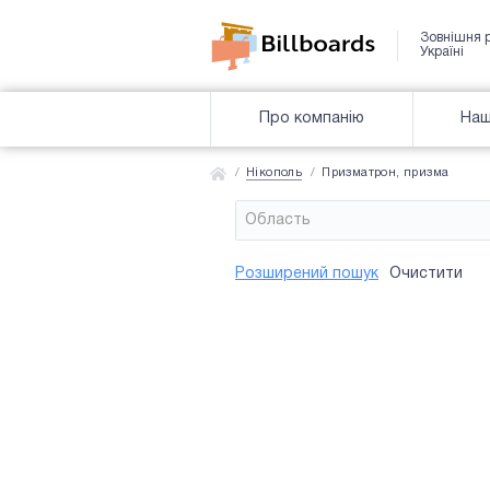
Зовнішня 
Україні
Про компанію
Наш
Нікополь
Призматрон, призма
Область
Район
Сторона
Усi
Усi
Розширений пошук
Очистити