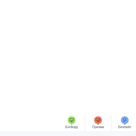
Білборд
Призма
Беклайт