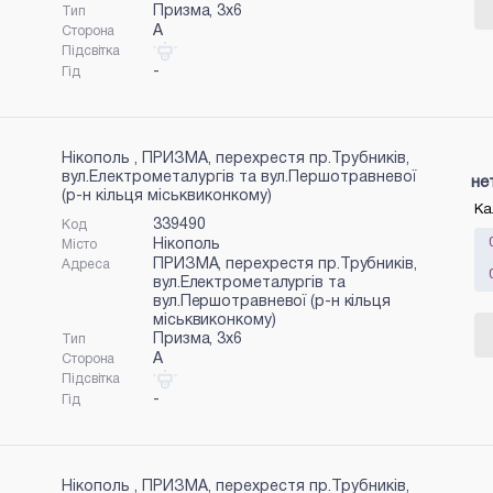
Призма, 3x6
Тип
A
Сторона
Підсвітка
-
Гід
Нікополь , ПРИЗМА, перехрестя пр.Трубників,
вул.Електрометалургів та вул.Першотравневої
не
(р-н кільця міськвиконкому)
Ка
339490
Код
Нікополь
Місто
ПРИЗМА, перехрестя пр.Трубників,
Адреса
вул.Електрометалургів та
вул.Першотравневої (р-н кільця
міськвиконкому)
Призма, 3x6
Тип
A
Сторона
Підсвітка
-
Гід
Нікополь , ПРИЗМА, перехрестя пр.Трубників,