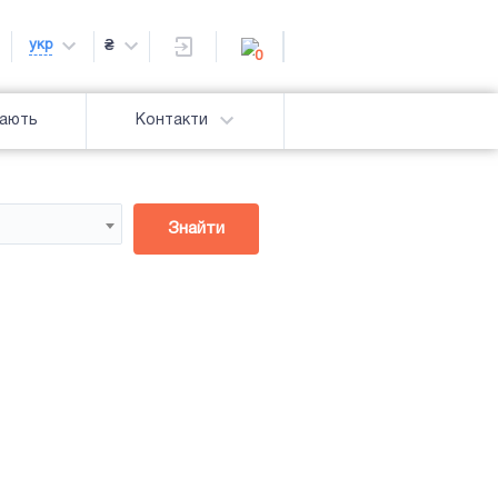
укр
₴
0
дають
Контакти
Знайти
Підсвітка