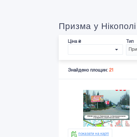
Призма у Нікополі
Ціна ₴
Тип
При
Знайдено площин:
21
показати на карті