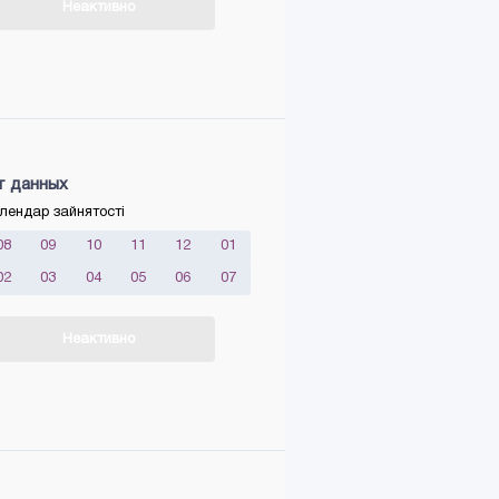
Неактивно
т данных
лендар зайнятості
08
09
10
11
12
01
02
03
04
05
06
07
Неактивно