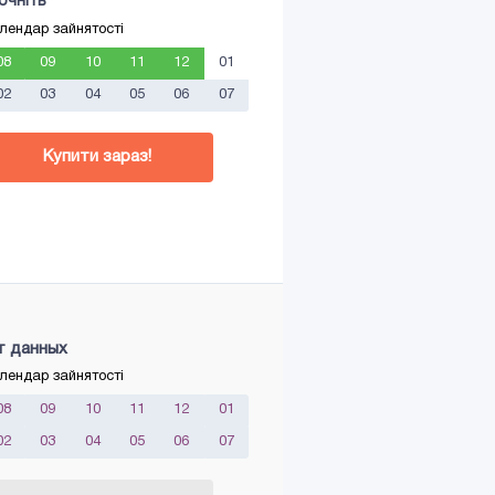
очніть
лендар зайнятості
08
09
10
11
12
01
02
03
04
05
06
07
Купити зараз!
т данных
лендар зайнятості
08
09
10
11
12
01
02
03
04
05
06
07