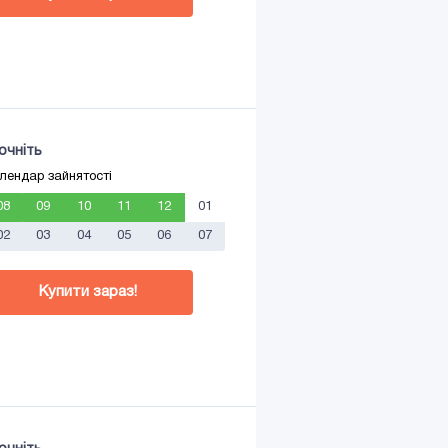
очніть
лендар зайнятості
08
09
10
11
12
01
02
03
04
05
06
07
Купити зараз!