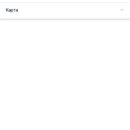
Часткова зайнятість
Карта
Підсвітка