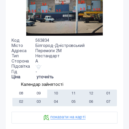
Код
563834
Місто
Білгород-Дністровський
Адреса
Перемоги 2М
Тип
Нестандарт
Сторона
A
Підсвітка
Гід
-
Ціна
уточніть
Календар зайнятості
08
09
10
11
12
01
02
03
04
05
06
07
показати на карті