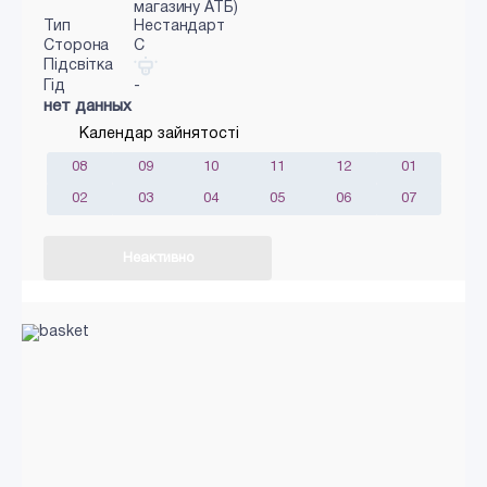
магазину АТБ)
Тип
Нестандарт
Сторона
C
Підсвітка
Гід
-
нет данных
Календар зайнятості
08
09
10
11
12
01
02
03
04
05
06
07
Неактивно