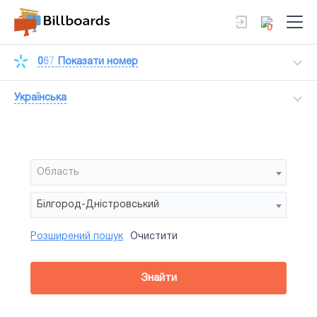
0
0
6
7
Показати номер
Українська
Область
Білгород-Дністровський
Розширений пошук
Очистити
Район
Сторона
Усi
Усi
Нестандарт
Знайти
зайнятiсть