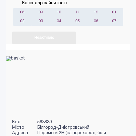
Календар зайнятості
08
09
10
11
12
01
02
03
04
05
06
07
Неактивно
Код
563830
Місто
Білгород-Дністровський
Адреса
Перемоги 2Н (на перехресті, біля