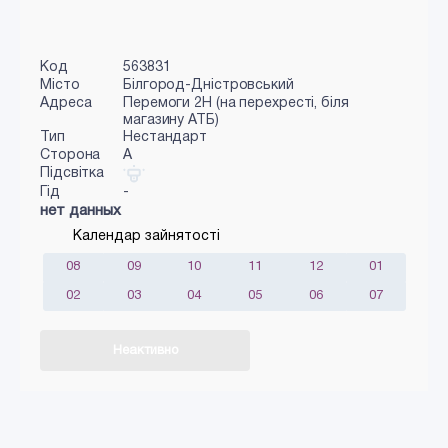
Код
563831
Місто
Білгород-Дністровський
Адреса
Перемоги 2Н (на перехресті, біля
магазину АТБ)
Тип
Нестандарт
Сторона
A
Підсвітка
Гід
-
нет данных
Календар зайнятості
08
09
10
11
12
01
02
03
04
05
06
07
Неактивно
Додати в кошик