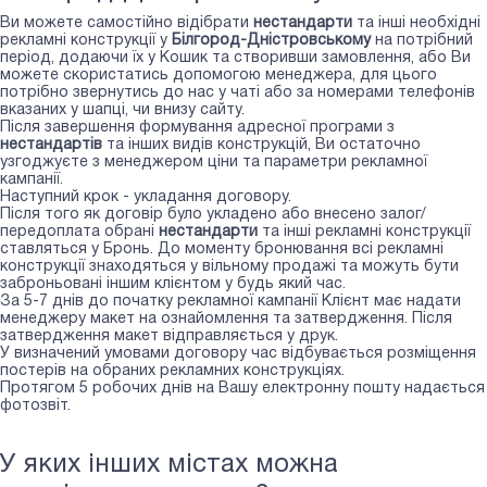
Ви можете самостійно відібрати
нестандарти
та інші необхідні
рекламні конструкції у
Білгород-Дністровському
на потрібний
період, додаючи їх у Кошик та створивши замовлення, або Ви
можете скористатись допомогою менеджера, для цього
потрібно звернутись до нас у чаті або за номерами телефонів
вказаних у шапці, чи внизу сайту.
Після завершення формування адресної програми з
нестандартів
та інших видів конструкцій, Ви остаточно
узгоджуєте з менеджером ціни та параметри рекламної
кампанії.
Наступний крок - укладання договору.
Після того як договір було укладено або внесено залог/
передоплата обрані
нестандарти
та інші рекламні конструкції
ставляться у Бронь. До моменту бронювання всі рекламні
конструкції знаходяться у вільному продажі та можуть бути
заброньовані іншим клієнтом у будь який час.
За 5-7 днів до початку рекламної кампанії Клієнт має надати
менеджеру макет на ознайомлення та затвердження. Після
затвердження макет відправляється у друк.
У визначений умовами договору час відбувається розміщення
постерів на обраних рекламних конструкціях.
Протягом 5 робочих днів на Вашу електронну пошту надається
фотозвіт.
У яких інших містах можна