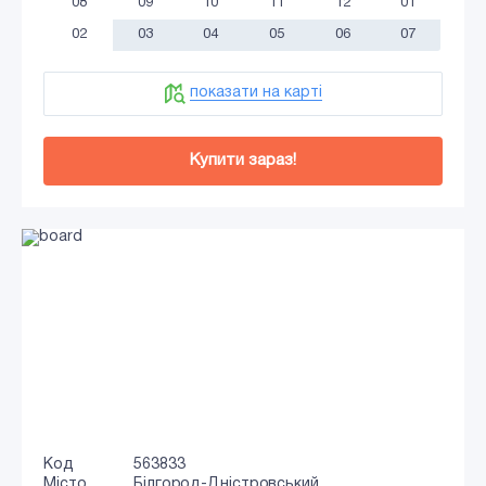
08
09
10
11
12
01
02
03
04
05
06
07
показати на карті
Купити зараз!
Код
563833
Місто
Білгород-Дністровський