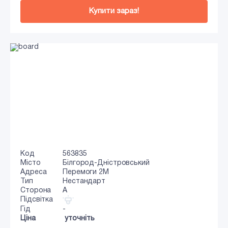
Купити зараз!
Код
563835
Місто
Білгород-Дністровський
Адреса
Перемоги 2М
Тип
Нестандарт
Сторона
A
Підсвітка
Гід
-
Ціна
уточніть