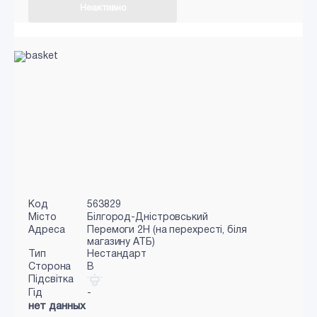
Неактивно
Код
563829
Місто
Білгород-Дністровський
Адреса
Перемоги 2Н (на перехресті, біля
магазину АТБ)
Тип
Нестандарт
Сторона
B
Підсвітка
Гід
-
нет данных