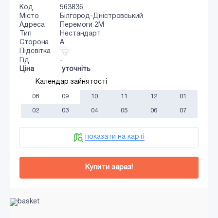
Код
563836
Місто
Білгород-Дністровський
Адреса
Перемоги 2М
Тип
Нестандарт
Сторона
A
Підсвітка
Гід
-
Ціна
уточніть
Календар зайнятості
08
09
10
11
12
01
02
03
04
05
06
07
показати на карті
Купити зараз!