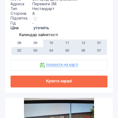
Адреса
Перемоги 2М
Тип
Нестандарт
Сторона
A
Підсвітка
Гід
-
Ціна
уточніть
Календар зайнятості
08
09
10
11
12
01
02
03
04
05
06
07
показати на карті
Купити зараз!