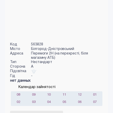
Код
563828
Місто
Білгород-Дністровський
Адреса
Перемоги 2Н (на перехресті, біля
магазину АТБ)
Тип
Нестандарт
Сторона
A
Підсвітка
Гід
-
нет данных
Календар зайнятості
08
09
10
11
12
01
02
03
04
05
06
07