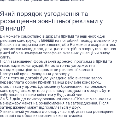
відповідати наступним вимогам:
завантажити
Який порядок узгодження та
розміщення зовнішньої реклами у
Вінниці?
Ви можете самостійно відібрати
призми
та інші необхідні
рекламні конструкції у
Вінниці
на потрібний період, додаючи їх у
Кошик та створивши замовлення, або Ви можете скористатись
допомогою менеджера, для цього потрібно звернутись до нас
у чаті або за номерами телефонів вказаних у шапці, чи внизу
сайту.
Після завершення формування адресної програми з
призм
та
інших видів конструкцій, Ви остаточно узгоджуєте з
менеджером ціни та параметри рекламної кампанії.
Наступний крок - укладання договору.
Після того як договір було укладено або внесено залог/
передоплата обрані
призми
та інші рекламні конструкції
ставляться у Бронь. До моменту бронювання всі рекламні
конструкції знаходяться у вільному продажі та можуть бути
заброньовані іншим клієнтом у будь який час.
За 5-7 днів до початку рекламної кампанії Клієнт має надати
менеджеру макет на ознайомлення та затвердження. Після
затвердження макет відправляється у друк.
У визначений умовами договору час відбувається розміщення
постерів на обраних рекламних конструкціях.