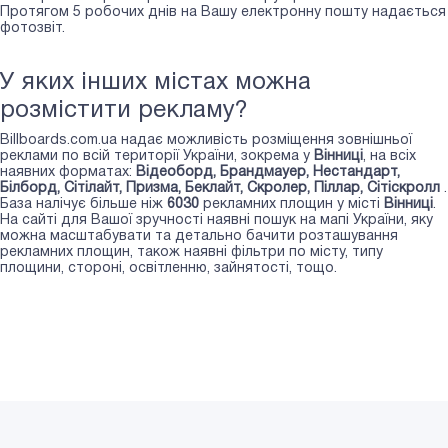
Протягом 5 робочих днів на Вашу електронну пошту надається
фотозвіт.
У яких інших містах можна
розмістити рекламу?
Billboards.com.ua надає можливість розміщення зовнішньої
реклами по всій території України, зокрема у
Вінниці
, на всіх
наявних форматах:
Відеоборд, Брандмауер, Нестандарт,
Білборд, Сiтiлайт, Призма, Беклайт, Скролер, Пiллар, Сітіскролл
.
База налічує більше ніж
6030
рекламних площин у місті
Вінниці
.
На сайті для Вашої зручності наявні пошук на мапі України, яку
можна масштабувати та детально бачити розташування
рекламних площин, також наявні фільтри по місту, типу
площини, стороні, освітленню, зайнятості, тощо.