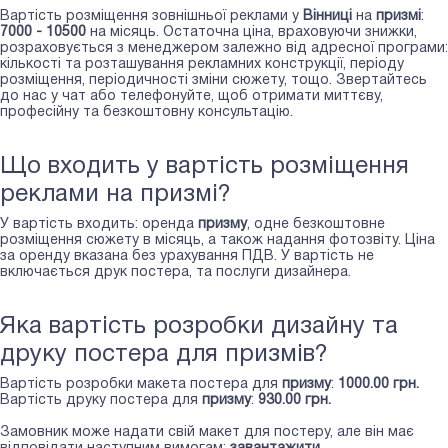
Вартість розміщення зовнішньої реклами у
Вінниці
на
призмі
:
7000 - 10500
на місяць. Остаточна ціна, враховуючи знижки,
розраховується з менеджером залежно від адресної програми:
кількості та розташування рекламних конструкції, періоду
розміщення, періодичності зміни сюжету, тощо. Звертайтесь
до нас у чат або телефонуйте, щоб отримати миттєву,
професійну та безкоштовну консультацію.
Що входить у вартість розміщення
реклами на призмі?
У вартість входить: оренда
призму
, одне безкоштовне
розміщення сюжету в місяць, а також надання фотозвіту. Ціна
за оренду вказана без урахування ПДВ. У вартість не
включається друк постера, та послуги дизайнера.
Яка вартість розробки дизайну та
друку постера для призмів?
Вартість розробки макета постера для
призму
:
1000.00 грн.
Вартість друку постера для
призму
:
930.00 грн.
Замовник може надати свій макет для постеру, але він має