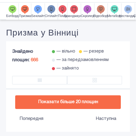
Часткова зайнятість
Карта
Білборд
Призма
Беклайт
Сiтiлайт
Пілар
Брандмауер
Скролер
Відеоборд
Мегаборд
Нестандар
С
Підсвітка
Призма у Вінниці
Знайдено
— вільно
— резерв
площин:
666
— за передзамовленням
— зайнято
Додати в кошик
Показати більше
20
площин
Попередня
Наступна