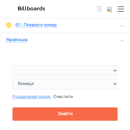
0
0
6
3
Показати номер
Українська
Розширений пошук
Очистити
Знайти