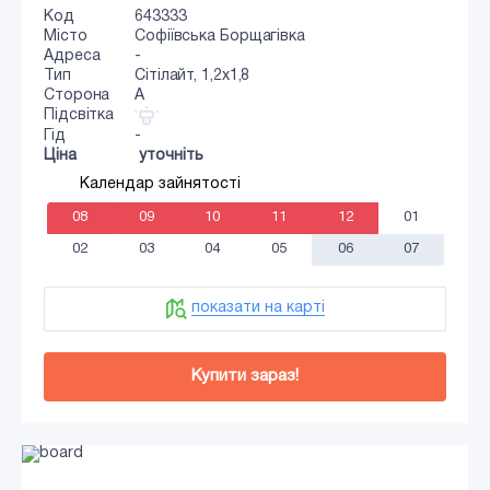
Код
643333
Місто
Софіївська Борщагівка
Адреса
-
Тип
Сiтiлайт, 1,2x1,8
Сторона
A
Підсвітка
Гід
-
Ціна
уточніть
Календар зайнятості
08
09
10
11
12
01
02
03
04
05
06
07
показати на карті
Купити зараз!