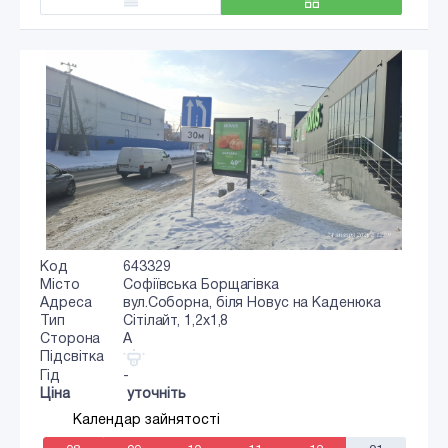
Код
643329
Місто
Софіївська Борщагівка
Адреса
вул.Соборна, біля Новус на Каденюка
Тип
Сiтiлайт, 1,2x1,8
Сторона
A
Підсвітка
Гід
-
Ціна
уточніть
Календар зайнятості