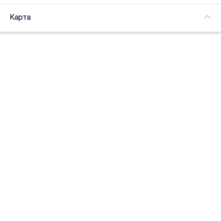
Часткова зайнятість
Карта
Підсвітка