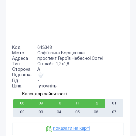
Код
643348
Місто
Софіївська Борщагівка
Адреса
проспект Героїв Небесної Сотні
Тип
Сiтiлайт, 1,2x1,8
Сторона
A
Підсвітка
Гід
-
Ціна
уточніть
Календар зайнятості
08
09
10
11
12
01
02
03
04
05
06
07
показати на карті