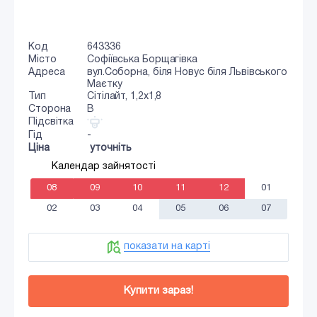
Код
643336
Місто
Софіївська Борщагівка
Адреса
вул.Соборна, біля Новус біля Львівського
Маєтку
Тип
Сiтiлайт, 1,2x1,8
Сторона
B
Підсвітка
Гід
-
Ціна
уточніть
Календар зайнятості
08
09
10
11
12
01
02
03
04
05
06
07
показати на карті
Купити зараз!