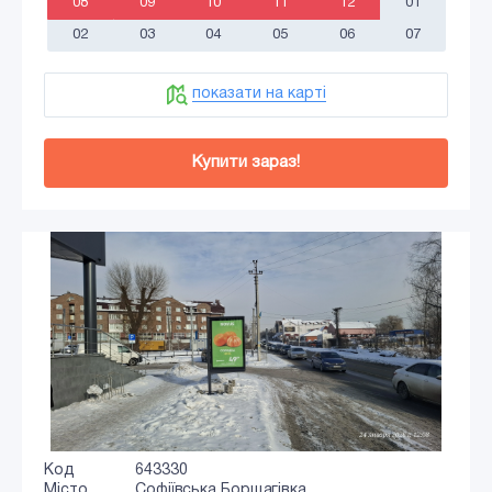
08
09
10
11
12
01
02
03
04
05
06
07
показати на карті
Купити зараз!
Код
643330
Місто
Софіївська Борщагівка