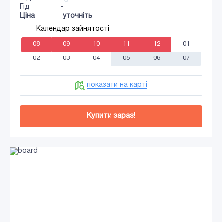
Гід
-
Ціна
уточніть
Календар зайнятості
08
09
10
11
12
01
02
03
04
05
06
07
показати на карті
Купити зараз!