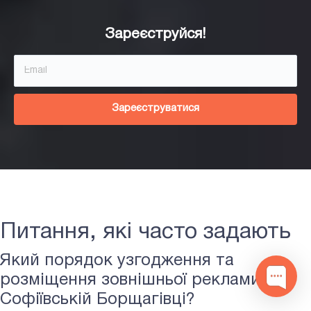
Зареєструйся!
Зареєструватися
Наталія
Доброго дня! Підібрати Вам хороші
Сiтiлайти в Софіївській Борщагівці?
Питання, які часто задають
Який порядок узгодження та
1
розміщення зовнішньої реклами у
Софіївській Борщагівці?