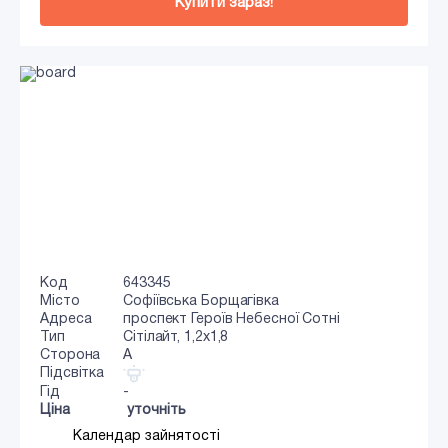
Купити зараз!
Код
643345
Місто
Софіївська Борщагівка
Адреса
проспект Героїв Небесної Сотні
Тип
Сiтiлайт, 1,2x1,8
Сторона
A
Підсвітка
Гід
-
Ціна
уточніть
Календар зайнятості