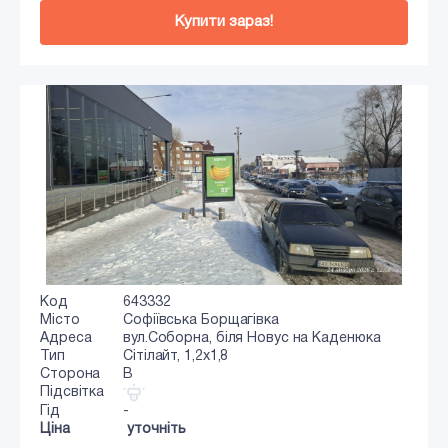
Купити зараз!
Код
643332
Місто
Софіївська Борщагівка
Адреса
вул.Соборна, біля Новус на Каденюка
Тип
Сiтiлайт, 1,2x1,8
Сторона
B
Підсвітка
Гід
-
Ціна
уточніть