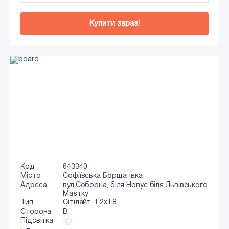
Купити зараз!
Код
643340
Місто
Софіївська Борщагівка
Адреса
вул.Соборна, біля Новус біля Львівського
Маєтку
Тип
Сiтiлайт, 1,2x1,8
Сторона
B
Підсвітка