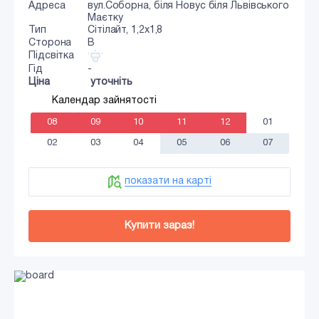
Адреса
вул.Соборна, біля Новус біля Львівського
Маєтку
Тип
Сiтiлайт, 1,2x1,8
Сторона
B
Підсвітка
Гід
-
Ціна
уточніть
Календар зайнятості
08
09
10
11
12
01
02
03
04
05
06
07
показати на карті
Купити зараз!