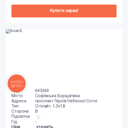
Купити зараз!
КНОПКА
ЗВ'ЯЗКУ
Код
643349
Місто
Софіївська Борщагівка
Адреса
проспект Героїв Небесної Сотні
Тип
Сiтiлайт, 1,2x1,8
Сторона
B
Підсвітка
Гід
-
Ціна
уточніть