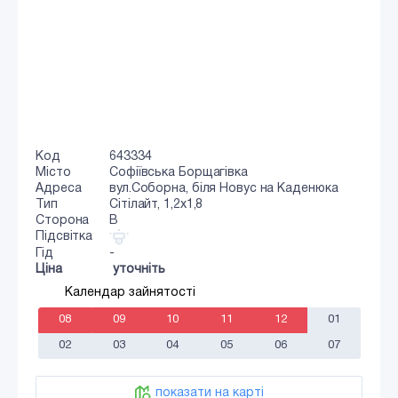
Код
643334
Місто
Софіївська Борщагівка
Адреса
вул.Соборна, біля Новус на Каденюка
Тип
Сiтiлайт, 1,2x1,8
Сторона
B
Підсвітка
Гід
-
Ціна
уточніть
Календар зайнятості
08
09
10
11
12
01
02
03
04
05
06
07
показати на карті