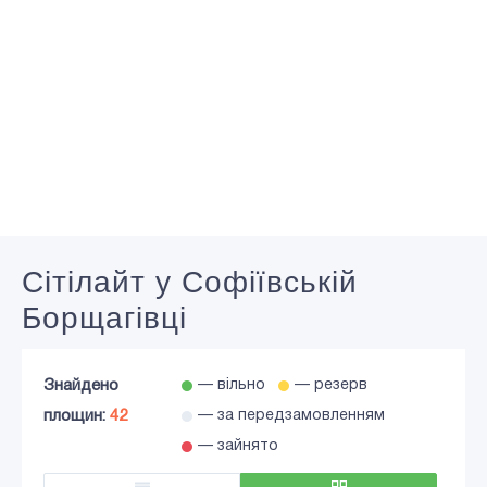
Сiтiлайт у Софіївській
Борщагівці
Знайдено
— вільно
— резерв
площин:
42
— за передзамовленням
— зайнято