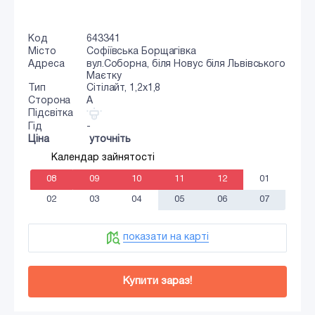
Код
643341
Місто
Софіївська Борщагівка
Адреса
вул.Соборна, біля Новус біля Львівського
Маєтку
Тип
Сiтiлайт, 1,2x1,8
Сторона
A
Підсвітка
Гід
-
Ціна
уточніть
Календар зайнятості
08
09
10
11
12
01
02
03
04
05
06
07
показати на карті
Купити зараз!