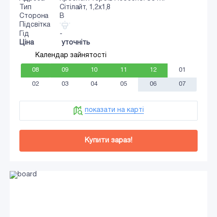
Тип
Сiтiлайт, 1,2x1,8
Сторона
B
Підсвітка
Гід
-
Ціна
уточніть
Календар зайнятості
08
09
10
11
12
01
02
03
04
05
06
07
показати на карті
Купити зараз!