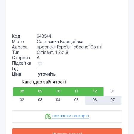
Код
643344
Місто
Софіївська Борщагівка
Адреса
проспект Героїв Небесної Сотні
Тип
Сiтiлайт, 1,2x1,8
Сторона
A
Підсвітка
Гід
-
Ціна
уточніть
Календар зайнятості
08
09
10
11
12
01
02
03
04
05
06
07
показати на карті