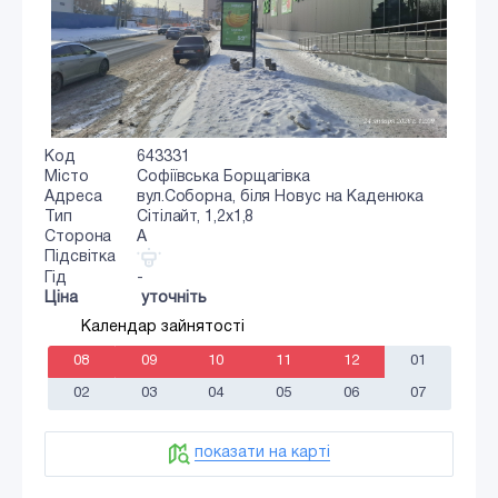
Код
643331
Місто
Софіївська Борщагівка
Адреса
вул.Соборна, біля Новус на Каденюка
Тип
Сiтiлайт, 1,2x1,8
Сторона
A
Підсвітка
Гід
-
Ціна
уточніть
Календар зайнятості
08
09
10
11
12
01
02
03
04
05
06
07
показати на карті