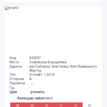
Код
643337
Місто
Софіївська Борщагівка
Адреса
вул.Соборна, біля Новус біля Львівського
Маєтку
Тип
Сiтiлайт, 1,2x1,8
Сторона
A
Підсвітка
Гід
-
Ціна
уточніть
Календар зайнятості
08
09
10
11
12
01