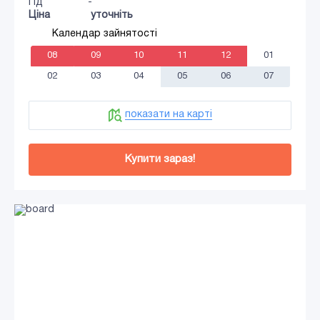
Гід
-
Ціна
уточніть
Календар зайнятості
08
09
10
11
12
01
02
03
04
05
06
07
показати на карті
Купити зараз!