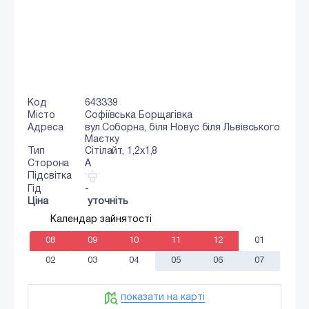
Код
643339
Місто
Софіївська Борщагівка
Адреса
вул.Соборна, біля Новус біля Львівського
Маєтку
Тип
Сiтiлайт, 1,2x1,8
Сторона
A
Підсвітка
Гід
-
Ціна
уточніть
Календар зайнятості
08
09
10
11
12
01
02
03
04
05
06
07
показати на карті