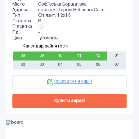
Місто
Софіївська Борщагівка
Адреса
проспект Героїв Небесної Сотні
Тип
Сiтiлайт, 1,2x1,8
Сторона
B
Підсвітка
Гід
-
Ціна
уточніть
Календар зайнятості
08
09
10
11
12
01
02
03
04
05
06
07
показати на карті
Купити зараз!