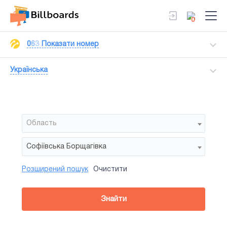
0
0
6
3
Показати номер
Українська
Область
Софіївська Борщагівка
Розширений пошук
Очистити
Район
Сторона
Усi
Усi
Сiтiлайт
Знайти
зайнятiсть