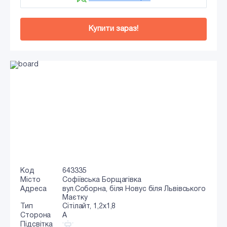
Купити зараз!
Код
643335
Місто
Софіївська Борщагівка
Адреса
вул.Соборна, біля Новус біля Львівського
Маєтку
Тип
Сiтiлайт, 1,2x1,8
Сторона
A
Підсвітка