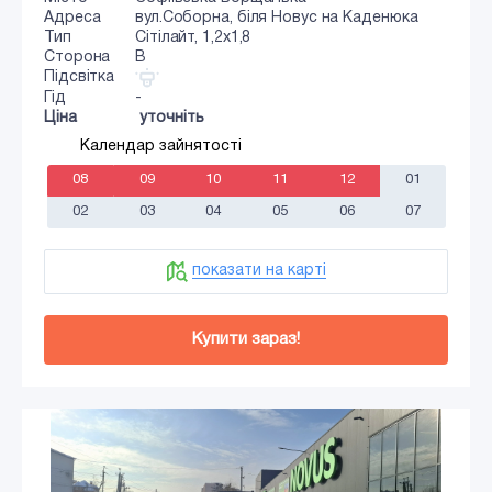
Адреса
вул.Соборна, біля Новус на Каденюка
Тип
Сiтiлайт, 1,2x1,8
Сторона
B
Підсвітка
Гід
-
Ціна
уточніть
Календар зайнятості
08
09
10
11
12
01
02
03
04
05
06
07
показати на карті
Купити зараз!