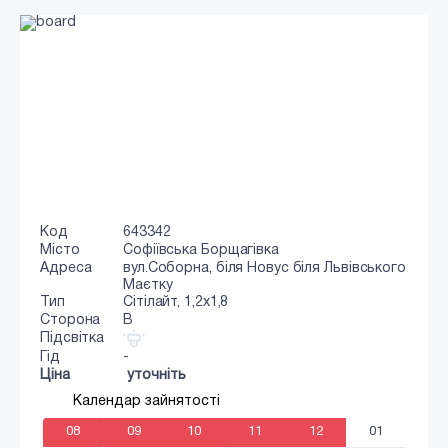
Код
643342
Місто
Софіївська Борщагівка
Адреса
вул.Соборна, біля Новус біля Львівського
Маєтку
Тип
Сiтiлайт, 1,2x1,8
Сторона
B
Підсвітка
Гід
-
Ціна
уточніть
Календар зайнятості
08
09
10
11
12
01