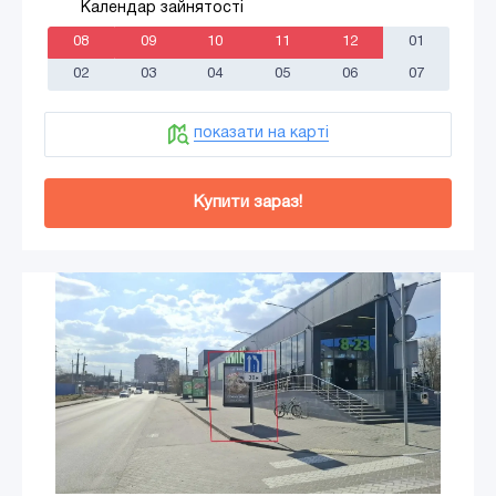
Календар зайнятості
08
09
10
11
12
01
02
03
04
05
06
07
показати на карті
Купити зараз!