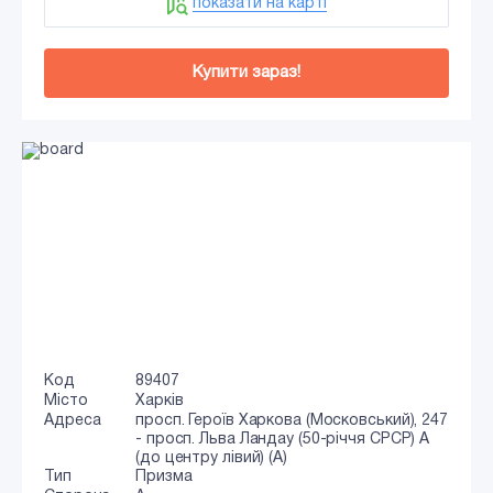
показати на карті
Купити зараз!
Код
89407
Місто
Харків
Адреса
просп. Героїв Харкова (Московський), 247
- просп. Льва Ландау (50-річчя СРСР) А
(до центру лівий) (А)
Тип
Призма