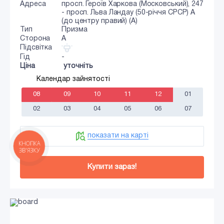
Адреса
просп. Героїв Харкова (Московський), 247
- просп. Льва Ландау (50-річчя СРСР) А
(до центру правий) (А)
Тип
Призма
Сторона
A
Підсвітка
Гід
-
Ціна
уточніть
Календар зайнятості
08
09
10
11
12
01
02
03
04
05
06
07
показати на карті
КНОПКА
ЗВ'ЯЗКУ
Купити зараз!