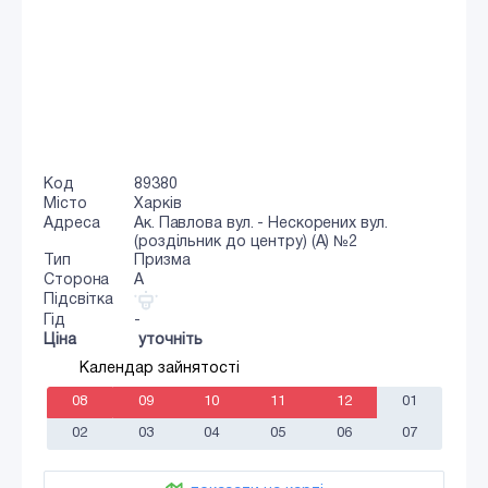
Код
89380
Місто
Харків
Адреса
Ак. Павлова вул. - Нескорених вул.
(роздільник до центру) (А) №2
Тип
Призма
Сторона
A
Підсвітка
Гід
-
Ціна
уточніть
Календар зайнятості
08
09
10
11
12
01
02
03
04
05
06
07