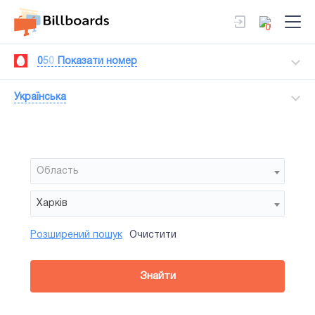
0
0
5
0
Показати номер
Українська
Область
Харків
Розширений пошук
Очистити
Район
Сторона
Усi
Усi
Призма
Знайти
зайнятiсть