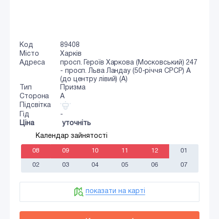
Код
89408
Місто
Харків
Адреса
просп. Героїв Харкова (Московський) 247
- просп. Льва Ландау (50-річчя СРСР) А
(до центру лівий) (А)
Тип
Призма
Сторона
A
Підсвітка
Гід
-
Ціна
уточніть
Календар зайнятості
08
09
10
11
12
01
02
03
04
05
06
07
показати на карті