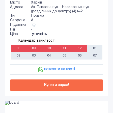
Місто
Харків
Адреса
Ак. Павлова вул. - Нескорених вул.
(роздільник до центру) (А) №2
Тип
Призма
Сторона
A
Підсвітка
Гід
-
Ціна
уточніть
Календар зайнятості
08
09
10
11
12
01
02
03
04
05
06
07
показати на карті
Купити зараз!