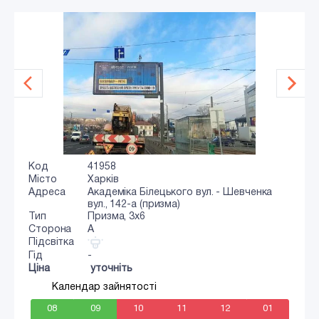
Код
41958
Місто
Харків
Адреса
Академіка Білецького вул. - Шевченка
вул., 142-а (призма)
Тип
Призма, 3x6
Сторона
A
Підсвітка
Гід
-
Ціна
уточніть
Календар зайнятості
08
09
10
11
12
01