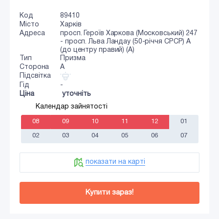
Код
89410
Місто
Харків
Адреса
просп. Героїв Харкова (Московський) 247
- просп. Льва Ландау (50-річчя СРСР) А
(до центру правий) (А)
Тип
Призма
Сторона
A
Підсвітка
Гід
-
Ціна
уточніть
Календар зайнятості
08
09
10
11
12
01
02
03
04
05
06
07
показати на карті
Купити зараз!