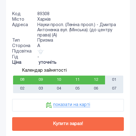
Код
89308
Місто
Харків
Адреса
Науки просп. (Леніна просп.) - Дмитра
Антоненка вул. (Мінська). (до центру
права) (А)
Тип
Призма
Сторона
A
Підсвітка
Гід
-
Ціна
уточніть
Календар зайнятості
08
09
10
11
12
01
02
03
04
05
06
07
показати на карті
Купити зараз!