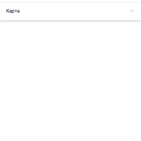
Часткова зайнятість
Карта
Підсвітка