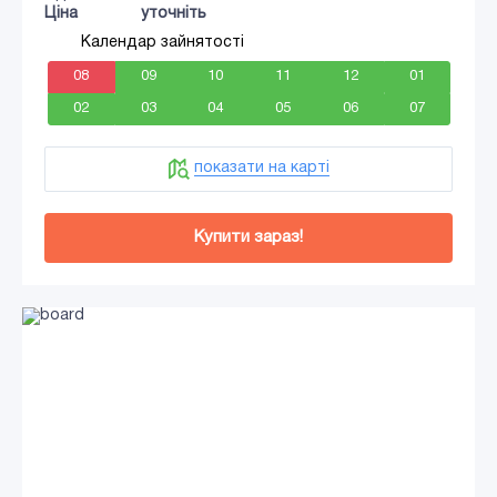
Ціна
уточніть
Календар зайнятості
08
09
10
11
12
01
02
03
04
05
06
07
показати на карті
Купити зараз!