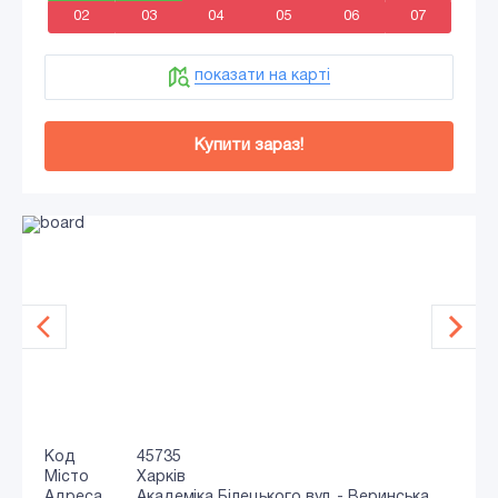
02
03
04
05
06
07
показати на карті
Купити зараз!
Код
45735
Місто
Харків
Адреса
Академіка Білецького вул. - Веринська