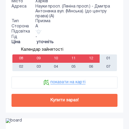
Місто
Харків
Адреса
Науки просп. (Леніна просп.) - Дмитра
Антоненка вул. (Мінська). (до центру
права) (А)
Тип
Призма
Сторона
A
Підсвітка
Гід
-
Ціна
уточніть
Календар зайнятості
08
09
10
11
12
01
02
03
04
05
06
07
показати на карті
Купити зараз!