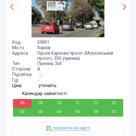
Код
59801
Місто
Харків
Адреса
Героїв Харкова просп. (Московський
просп.), 250 (призма)
Тип
Призма, 3x6
Сторона
A
Підсвітка
Гід
-
Ціна
уточніть
Календар зайнятості
08
09
10
11
12
01
02
03
04
05
06
07
показати на карті