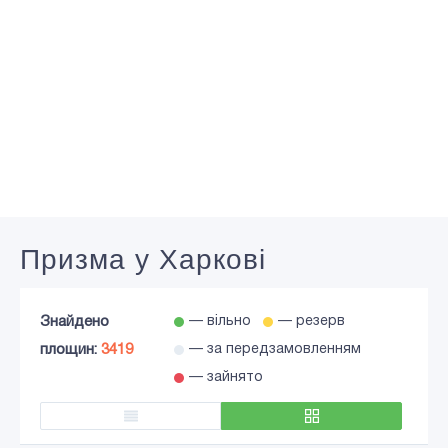
Призма у Харкові
Знайдено
— вільно
— резерв
площин:
3419
— за передзамовленням
— зайнято