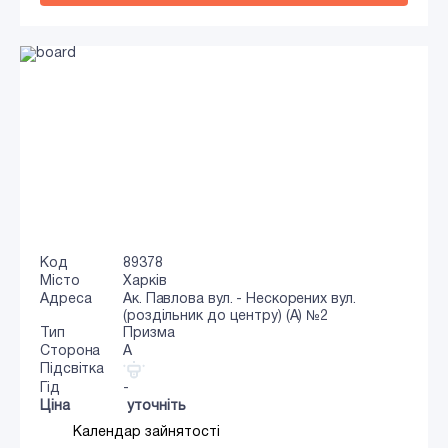
Код
89378
Місто
Харків
Адреса
Ак. Павлова вул. - Нескорених вул.
(роздільник до центру) (А) №2
Тип
Призма
Сторона
A
Підсвітка
Гід
-
Ціна
уточніть
Календар зайнятості