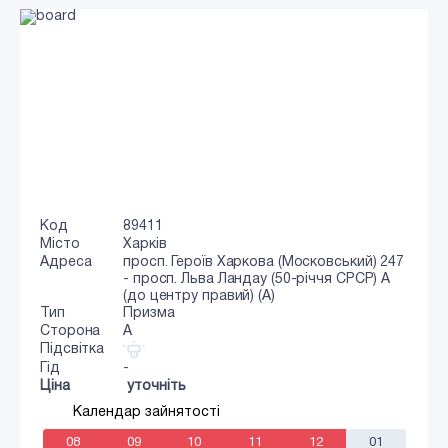
Код
89411
Місто
Харків
Адреса
просп. Героїв Харкова (Московський) 247
- просп. Льва Ландау (50-річчя СРСР) А
(до центру правий) (А)
Тип
Призма
Сторона
A
Підсвітка
Гід
-
Ціна
уточніть
Календар зайнятості
08
09
10
11
12
01