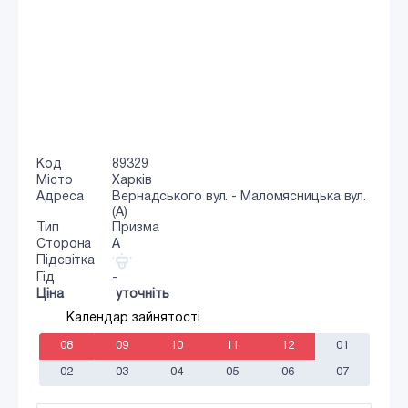
Код
89329
Місто
Харків
Адреса
Вернадського вул. - Маломясницька вул.
(А)
Тип
Призма
Сторона
A
Підсвітка
Гід
-
Ціна
уточніть
Календар зайнятості
08
09
10
11
12
01
02
03
04
05
06
07