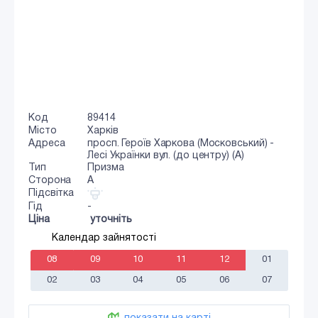
Код
89414
Місто
Харків
Адреса
просп. Героїв Харкова (Московський) -
Лесі Українки вул. (до центру) (А)
Тип
Призма
Сторона
A
Підсвітка
Гід
-
Ціна
уточніть
Календар зайнятості
08
09
10
11
12
01
02
03
04
05
06
07