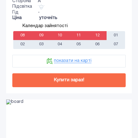
Сторона
A
Підсвітка
Гід
-
Ціна
уточніть
Календар зайнятості
08
09
10
11
12
01
02
03
04
05
06
07
показати на карті
Купити зараз!