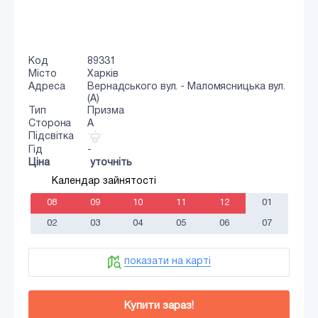
Код
89331
Місто
Харків
Адреса
Вернадського вул. - Маломясницька вул.
(А)
Тип
Призма
Сторона
A
Підсвітка
Гід
-
Ціна
уточніть
Календар зайнятості
08
09
10
11
12
01
02
03
04
05
06
07
показати на карті
Купити зараз!