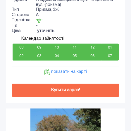
вул. (призма)
Тип
Призма, 3x6
Сторона
A
Підсвітка
Гід
-
Ціна
уточніть
Календар зайнятості
08
09
10
11
12
01
02
03
04
05
06
07
показати на карті
Купити зараз!