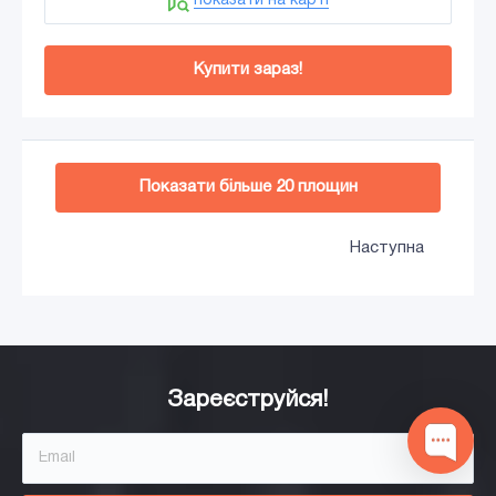
показати на карті
Купити зараз!
Додати в кошик
Показати більше
20
площин
Наступна
Софія
Доброго дня! Підібрати Вам хороші
Призми в Харкові?
Зареєструйся!
1