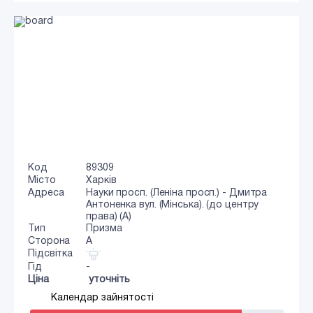
Код
89309
Місто
Харків
Адреса
Науки просп. (Леніна просп.) - Дмитра
Антоненка вул. (Мінська). (до центру
права) (А)
Тип
Призма
Сторона
A
Підсвітка
Гід
-
Ціна
уточніть
Календар зайнятості