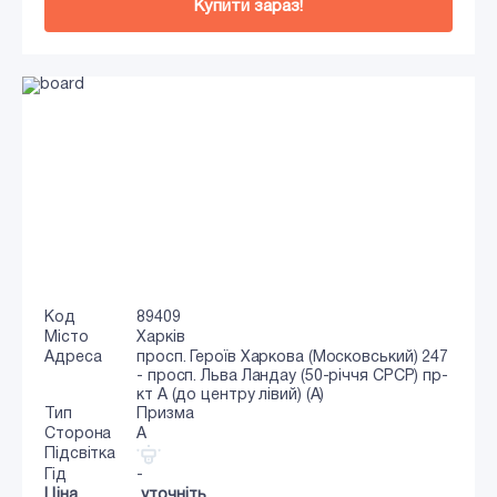
Купити зараз!
Код
89409
Місто
Харків
Адреса
просп. Героїв Харкова (Московський) 247
- просп. Льва Ландау (50-річчя СРСР) пр-
кт А (до центру лівий) (А)
Тип
Призма
Сторона
A
Підсвітка
Гід
-
Ціна
уточніть