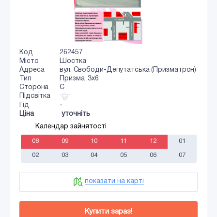
Код
262457
Місто
Шостка
Адреса
вул. Свободи-Депутатська (Призматрон)
Тип
Призма, 3х6
Сторона
C
Підсвітка
Гід
-
Ціна
уточніть
Календар зайнятості
08
09
10
11
12
01
02
03
04
05
06
07
показати на карті
Купити зараз!