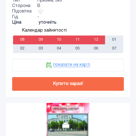
Тип
Призма, 3х6
Сторона
B
Підсвітка
Гід
-
Ціна
уточніть
Календар зайнятості
08
09
10
11
12
01
02
03
04
05
06
07
показати на карті
Купити зараз!