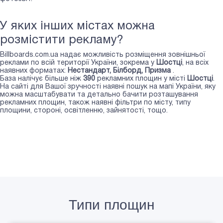
У яких інших містах можна
розмістити рекламу?
Billboards.com.ua надає можливість розміщення зовнішньої
реклами по всій території України, зокрема у
Шостці
, на всіх
наявних форматах:
Нестандарт, Білборд, Призма
.
База налічує більше ніж
390
рекламних площин у місті
Шостці
.
На сайті для Вашої зручності наявні пошук на мапі України, яку
можна масштабувати та детально бачити розташування
рекламних площин, також наявні фільтри по місту, типу
площини, стороні, освітленню, зайнятості, тощо.
Типи площин