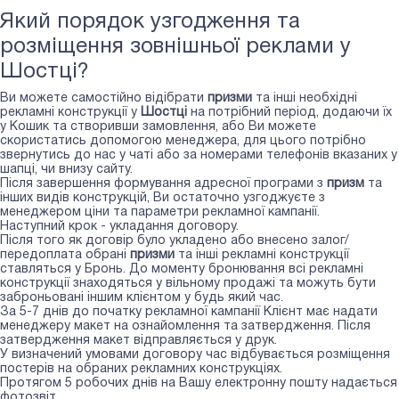
Який порядок узгодження та
розміщення зовнішньої реклами у
Шостці?
Ви можете самостійно відібрати
призми
та інші необхідні
рекламні конструкції у
Шостці
на потрібний період, додаючи їх
у Кошик та створивши замовлення, або Ви можете
скористатись допомогою менеджера, для цього потрібно
звернутись до нас у чаті або за номерами телефонів вказаних у
шапці, чи внизу сайту.
Після завершення формування адресної програми з
призм
та
інших видів конструкцій, Ви остаточно узгоджуєте з
менеджером ціни та параметри рекламної кампанії.
Наступний крок - укладання договору.
Після того як договір було укладено або внесено залог/
передоплата обрані
призми
та інші рекламні конструкції
ставляться у Бронь. До моменту бронювання всі рекламні
конструкції знаходяться у вільному продажі та можуть бути
заброньовані іншим клієнтом у будь який час.
За 5-7 днів до початку рекламної кампанії Клієнт має надати
менеджеру макет на ознайомлення та затвердження. Після
затвердження макет відправляється у друк.
У визначений умовами договору час відбувається розміщення
постерів на обраних рекламних конструкціях.
Протягом 5 робочих днів на Вашу електронну пошту надається
фотозвіт.