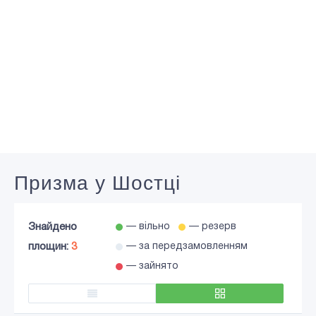
Призма у Шостці
Знайдено
— вільно
— резерв
площин:
3
— за передзамовленням
— зайнято