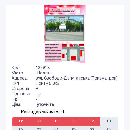
Код
122913
Місто
Шостка
Адреса
вул. Свободи-Депутатська (Призматрон)
Тип
Призма, 3х6
Сторона
A
Підсвітка
Гід
-
Ціна
уточніть
Календар зайнятості
08
09
10
11
12
01
02
03
04
05
06
07