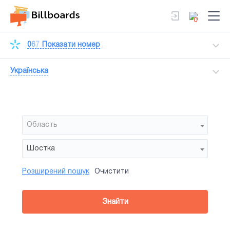
0
0
6
7
Показати номер
Українська
Область
Шостка
Розширений пошук
Очистити
Район
Сторона
Усi
Усi
Призма
Знайти
зайнятiсть