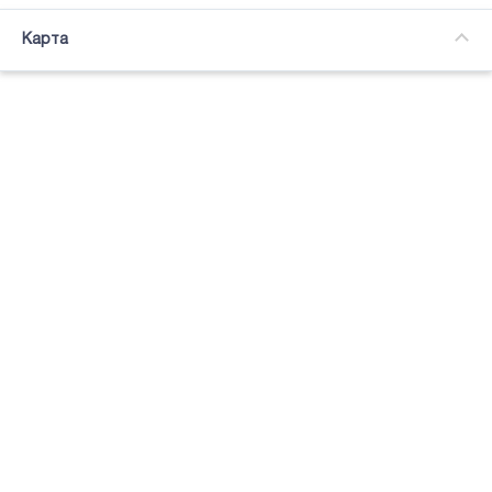
Часткова зайнятість
Карта
Підсвітка