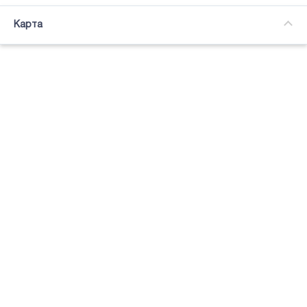
Часткова зайнятість
Карта
Підсвітка