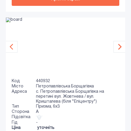
Код
440932
Місто
Петропавлівська Борщагівка
Адреса
с. Петропавлівська Борщагівка на
перетині вул. Жовтнева / вул.
Кришталева (біля "Епіцентру")
Тип
Призма, 6х3
Сторона
A
Підсвітка
Гід
-
Ціна
уточніть