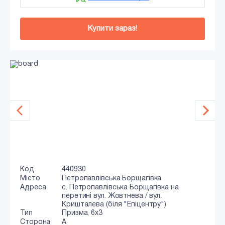
Купити зараз!
Код
440930
Місто
Петропавлівська Борщагівка
Адреса
с. Петропавлівська Борщагівка на
перетині вул. Жовтнева / вул.
Кришталева (біля "Епіцентру")
Тип
Призма, 6х3
Сторона
A