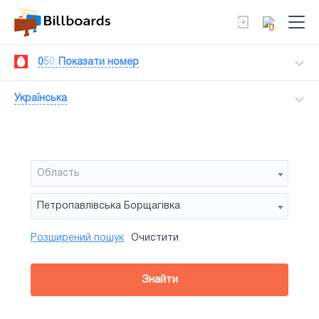
0
0
5
0
Показати номер
Українська
Область
Петропавлівська Борщагівка
Розширений пошук
Очистити
Район
Сторона
Усi
Усi
Призма
Знайти
зайнятiсть