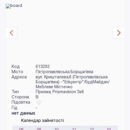
Код
613292
Місто
Петропавлівська Борщагівка
Адреса
вул. Кришталева,6 (Петропавлівська
Борщагівка) -"Епіцентр"/БудМайдан/
Меблеве Містечко
Тип
Призма, Prismavision 3х6
Сторона
B
Підсвітка
Гід
-
нет данных
Календар зайнятості
08
09
10
11
12
01