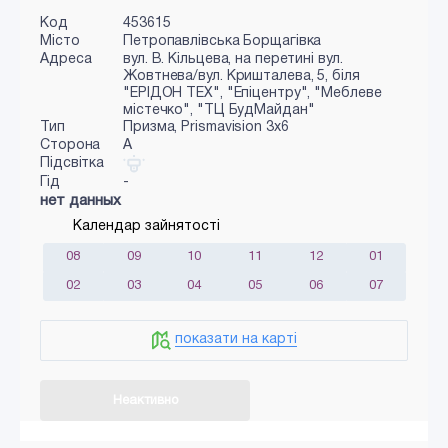
Код
453615
Місто
Петропавлівська Борщагівка
Адреса
вул. В. Кільцева, на перетині вул.
Жовтнева/вул. Кришталева, 5, біля
"ЕРІДОН ТЕХ", "Епіцентру", "Меблеве
містечко", "ТЦ БудМайдан"
Тип
Призма, Prismavision 3х6
Сторона
A
Підсвітка
Гід
-
нет данных
Календар зайнятості
08
09
10
11
12
01
02
03
04
05
06
07
показати на карті
Неактивно