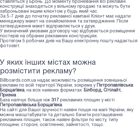
ставляться у Бронь. До моменту бронювання всі рекламні
конструкції знаходяться у вільному продажі та можуть бути
заброньовані іншим клієнтом у будь який час.
За 5-7 днів до початку рекламної кампанії Клієнт має надати
менеджеру макет на ознайомлення та затвердження. Після
затвердження макет відправляється у друк.
У визначений умовами договору час відбувається розміщення
постерів на обраних рекламних конструкціях.
Протягом 5 робочих днів на Вашу електронну пошту надається
фотозвіт.
У яких інших містах можна
розмістити рекламу?
Billboards.com.ua надає можливість розміщення зовнішньої
реклами по всій території України, зокрема у
Петропавлівська
Борщагівка
, на всіх наявних форматах:
Білборд, Сiтiлайт,
Призма
.
База налічує більше ніж
317
рекламних площин у місті
Петропавлівська Борщагівка
.
На сайті для Вашої зручності наявні пошук на мапі України, яку
можна масштабувати та детально бачити розташування
рекламних площин, також наявні фільтри по місту, типу
площини, стороні, освітленню, зайнятості, тощо.