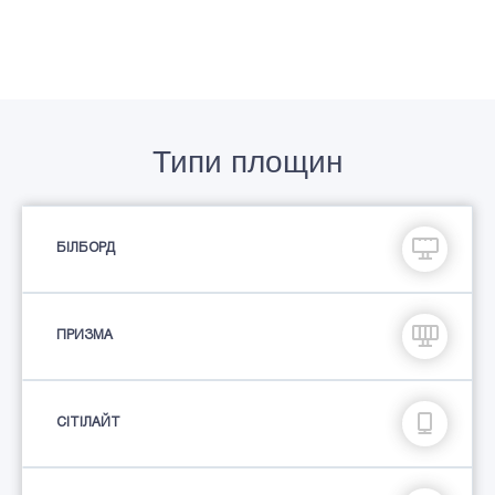
Типи площин
БІЛБОРД
ПРИЗМА
СIТIЛАЙТ