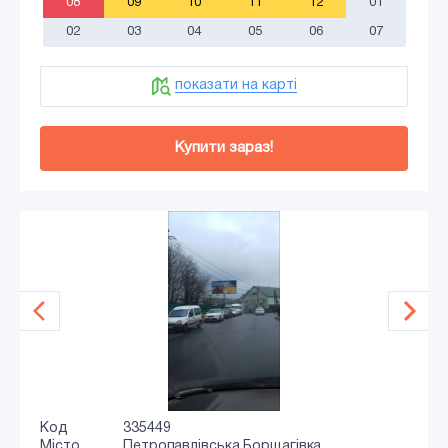
08
09
10
11
12
01
02
03
04
05
06
07
показати на карті
Купити зараз!
Код
335449
Місто
Петропавлівська Борщагівка