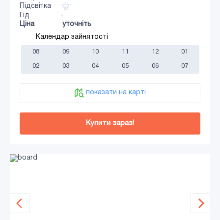
Підсвітка
Гід
-
Ціна
уточніть
Календар зайнятості
08
09
10
11
12
01
02
03
04
05
06
07
показати на карті
Купити зараз!