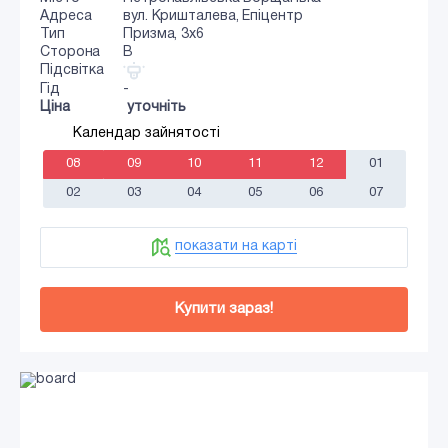
Адреса
вул. Кришталева, Епіцентр
Тип
Призма, 3x6
Сторона
B
Підсвітка
Гід
-
Ціна
уточніть
Календар зайнятості
08
09
10
11
12
01
02
03
04
05
06
07
показати на карті
Купити зараз!