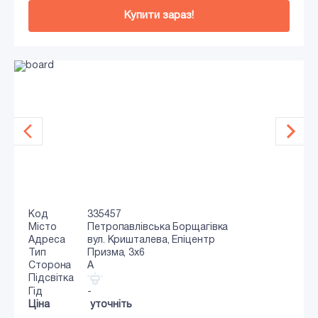
Купити зараз!
Код
335457
Місто
Петропавлівська Борщагівка
Адреса
вул. Кришталева, Епіцентр
Тип
Призма, 3x6
Сторона
A
Підсвітка
Гід
-
Ціна
уточніть