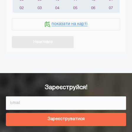
02
03
04
05
06
07
показати на карті
Неактивно
Додати в кошик
Зареєструйся!
Зареєструватися