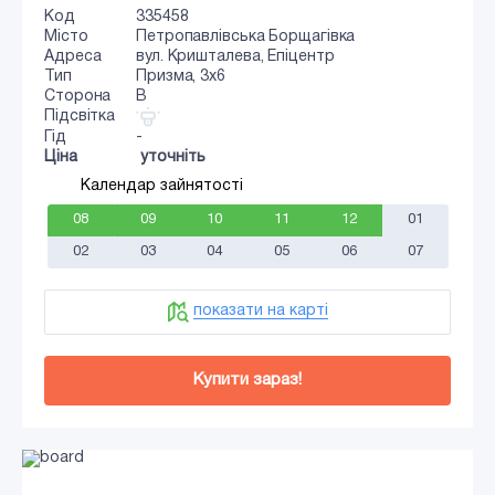
Код
335458
Місто
Петропавлівська Борщагівка
Адреса
вул. Кришталева, Епіцентр
Тип
Призма, 3x6
Сторона
B
Підсвітка
Гід
-
Ціна
уточніть
Календар зайнятості
08
09
10
11
12
01
02
03
04
05
06
07
показати на карті
Купити зараз!