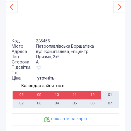
Код
335456
Місто
Петропавлівська Борщагівка
Адреса
вул. Кришталева, Епіцентр
Тип
Призма, 3x6
Сторона
A
Підсвітка
Гід
-
Ціна
уточніть
Календар зайнятості
08
09
10
11
12
01
02
03
04
05
06
07
показати на карті