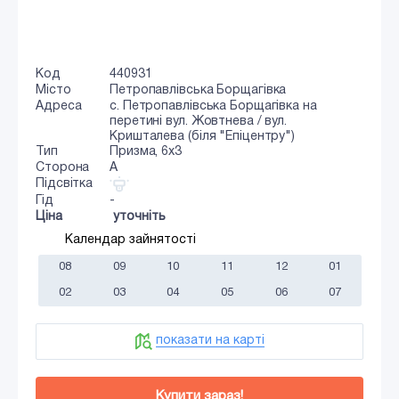
Код
440931
Місто
Петропавлівська Борщагівка
Адреса
с. Петропавлівська Борщагівка на
перетині вул. Жовтнева / вул.
Кришталева (біля "Епіцентру")
Тип
Призма, 6х3
Сторона
A
Підсвітка
Гід
-
Ціна
уточніть
Календар зайнятості
08
09
10
11
12
01
02
03
04
05
06
07
показати на карті
Купити зараз!