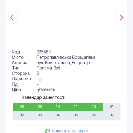
Код
335459
Місто
Петропавлівська Борщагівка
Адреса
вул. Кришталева, Епіцентр
Тип
Призма, 3x6
Сторона
B
Підсвітка
Гід
-
Ціна
уточніть
Календар зайнятості
08
09
10
11
12
01
02
03
04
05
06
07
показати на карті