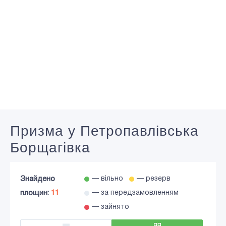
Призма у Петропавлівська
Борщагівка
Знайдено
— вільно
— резерв
площин:
11
— за передзамовленням
— зайнято