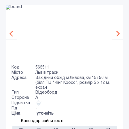
Код
563511
Місто
Львів траси
Адреса
Західний обхід м.Львова, км 15+50 м
(біля ТЦ "Кінг Кросс", розмір 5 х 12 м,
екран
Тип
Відеоборд
Сторона
A
Підсвітка
Гід
-
Ціна
уточніть
Календар зайнятості