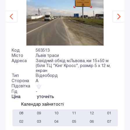
Код
563513
Місто
Львів траси
Адреса
Західний обхід м.Львова, км 15+50 м
(біля ТЦ "Кінг Кросс", розмір 5 х 12 м,
екран
Тип
Відеоборд
Сторона
A
Підсвітка
Гід
-
Ціна
уточніть
Календар зайнятості
08
09
10
11
12
01
02
03
04
05
06
07