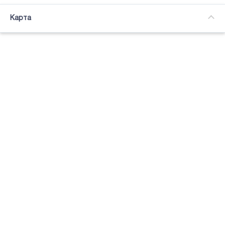
Часткова зайнятість
Карта
Підсвітка