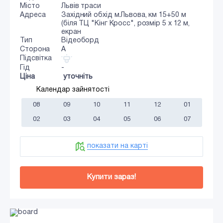
Місто
Львів траси
Адреса
Західний обхід м.Львова, км 15+50 м
(біля ТЦ "Кінг Кросс", розмір 5 х 12 м,
екран
Тип
Відеоборд
Сторона
A
Підсвітка
Гід
-
Ціна
уточніть
Календар зайнятості
08
09
10
11
12
01
02
03
04
05
06
07
показати на карті
Купити зараз!