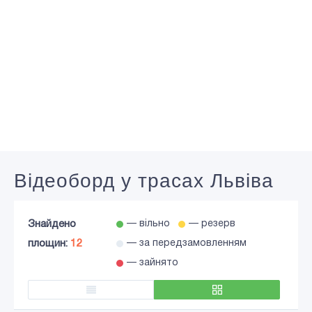
Відеоборд у трасах Львіва
Знайдено
— вільно
— резерв
площин:
12
— за передзамовленням
— зайнято