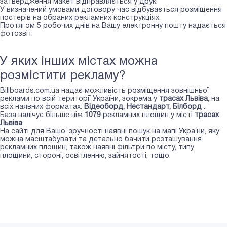
затвердження макет відправляється у друк.
У визначений умовами договору час відбувається розміщення
постерів на обраних рекламних конструкціях.
Протягом 5 робочих днів на Вашу електронну пошту надається
фотозвіт.
У яких інших містах можна
розмістити рекламу?
Billboards.com.ua надає можливість розміщення зовнішньої
реклами по всій території України, зокрема у
трасах Львіва
, на
всіх наявних форматах:
Відеоборд, Нестандарт, Білборд
.
База налічує більше ніж
1079
рекламних площин у місті
трасах
Львіва
.
На сайті для Вашої зручності наявні пошук на мапі України, яку
можна масштабувати та детально бачити розташування
рекламних площин, також наявні фільтри по місту, типу
площини, стороні, освітленню, зайнятості, тощо.