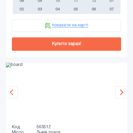
08
09
10
11
12
01
02
03
04
05
06
07
показати на карті
Купити зараз!
Код
563512
Місто
Львів траси