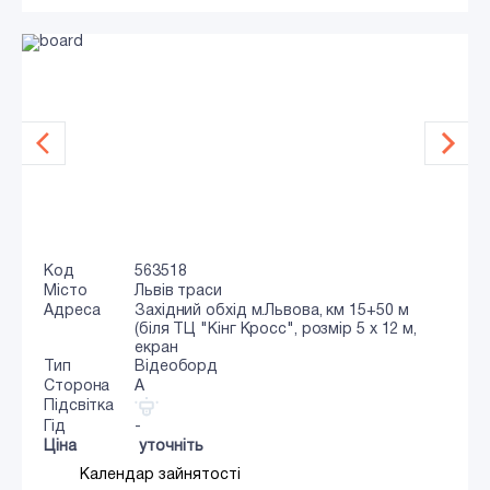
Код
563518
Місто
Львів траси
Адреса
Західний обхід м.Львова, км 15+50 м
(біля ТЦ "Кінг Кросс", розмір 5 х 12 м,
екран
Тип
Відеоборд
Сторона
A
Підсвітка
Гід
-
Ціна
уточніть
Календар зайнятості