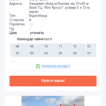
Адреса
Західний обхід м.Львова, км 15+50 м
(біля ТЦ "Кінг Кросс", розмір 5 х 12 м,
екран
Тип
Відеоборд
Сторона
A
Підсвітка
Гід
-
Ціна
уточніть
Календар зайнятості
08
09
10
11
12
01
02
03
04
05
06
07
показати на карті
Купити зараз!