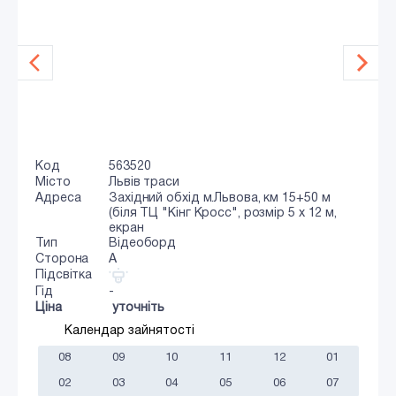
Код
563520
Місто
Львів траси
Адреса
Західний обхід м.Львова, км 15+50 м
(біля ТЦ "Кінг Кросс", розмір 5 х 12 м,
екран
Тип
Відеоборд
Сторона
A
Підсвітка
Гід
-
Ціна
уточніть
Календар зайнятості
08
09
10
11
12
01
02
03
04
05
06
07