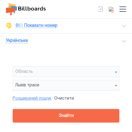
0
0
6
3
Показати номер
Українська
Область
Львів траси
Розширений пошук
Очистити
Район
Сторона
Усi
Усi
Відеоборд
Знайти
зайнятiсть