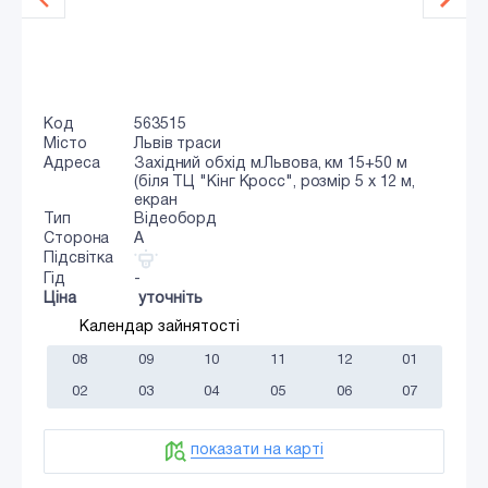
Код
563515
Місто
Львів траси
Адреса
Західний обхід м.Львова, км 15+50 м
(біля ТЦ "Кінг Кросс", розмір 5 х 12 м,
екран
Тип
Відеоборд
Сторона
A
Підсвітка
Гід
-
Ціна
уточніть
Календар зайнятості
08
09
10
11
12
01
02
03
04
05
06
07
показати на карті