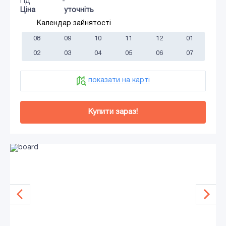
Гід
-
Ціна
уточніть
Календар зайнятості
08
09
10
11
12
01
02
03
04
05
06
07
показати на карті
Купити зараз!