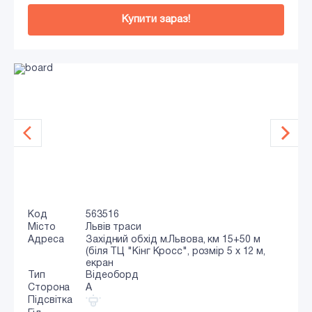
Купити зараз!
Код
563516
Місто
Львів траси
Адреса
Західний обхід м.Львова, км 15+50 м
(біля ТЦ "Кінг Кросс", розмір 5 х 12 м,
екран
Тип
Відеоборд
Сторона
A
Підсвітка