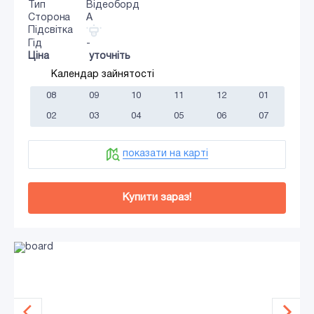
Тип
Відеоборд
Сторона
A
Підсвітка
Гід
-
Ціна
уточніть
Календар зайнятості
08
09
10
11
12
01
02
03
04
05
06
07
показати на карті
Купити зараз!