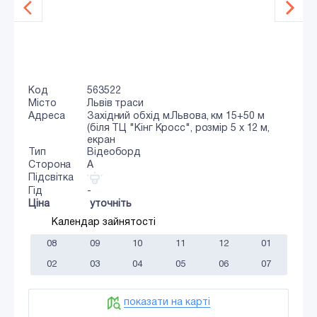
Код
563522
Місто
Львів траси
Адреса
Західний обхід м.Львова, км 15+50 м
(біля ТЦ "Кінг Кросс", розмір 5 х 12 м,
екран
Тип
Відеоборд
Сторона
A
Підсвітка
Гід
-
Ціна
уточніть
Календар зайнятості
08
09
10
11
12
01
02
03
04
05
06
07
показати на карті