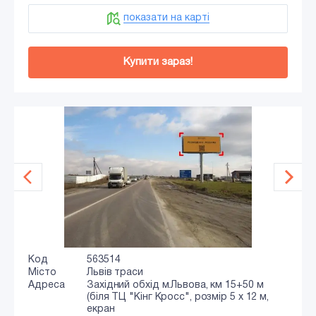
показати на карті
Купити зараз!
Код
563514
Місто
Львів траси
Адреса
Західний обхід м.Львова, км 15+50 м
(біля ТЦ "Кінг Кросс", розмір 5 х 12 м,
екран