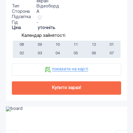
екран
Тип
Відеоборд
Сторона
A
Підсвітка
Гід
-
Ціна
уточніть
Календар зайнятості
08
09
10
11
12
01
02
03
04
05
06
07
показати на карті
Купити зараз!