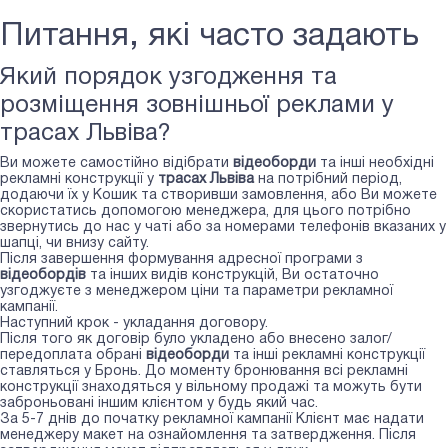
Питання, які часто задають
Який порядок узгодження та
розміщення зовнішньої реклами у
трасах Львіва?
Ви можете самостійно відібрати
відеоборди
та інші необхідні
рекламні конструкції у
трасах Львіва
на потрібний період,
додаючи їх у Кошик та створивши замовлення, або Ви можете
скористатись допомогою менеджера, для цього потрібно
звернутись до нас у чаті або за номерами телефонів вказаних у
шапці, чи внизу сайту.
Після завершення формування адресної програми з
відеобордів
та інших видів конструкцій, Ви остаточно
узгоджуєте з менеджером ціни та параметри рекламної
кампанії.
Наступний крок - укладання договору.
Після того як договір було укладено або внесено залог/
передоплата обрані
відеоборди
та інші рекламні конструкції
ставляться у Бронь. До моменту бронювання всі рекламні
конструкції знаходяться у вільному продажі та можуть бути
заброньовані іншим клієнтом у будь який час.
За 5-7 днів до початку рекламної кампанії Клієнт має надати
менеджеру макет на ознайомлення та затвердження. Після