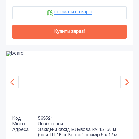
показати на карті
Купити зараз!
Код
563521
Місто
Львів траси
Адреса
Західний обхід м.Львова, км 15+50 м
(біля ТЦ "Кінг Кросс", розмір 5 х 12 м,