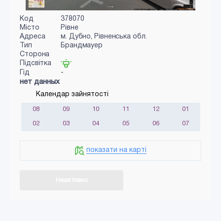
Код
378070
Місто
Рівне
Адреса
м. Дубно, Рівненська обл.
Тип
Брандмауер
Сторона
Підсвітка
Гід
-
нет данных
Календар зайнятості
08
09
10
11
12
01
02
03
04
05
06
07
показати на карті
Неактивно
Додати в кошик