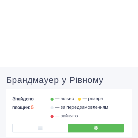
Брандмауер у Рівному
Знайдено
— вільно
— резерв
площин:
5
— за передзамовленням
— зайнято