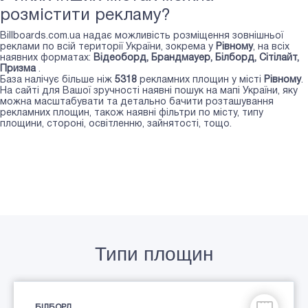
розмістити рекламу?
Billboards.com.ua надає можливість розміщення зовнішньої
реклами по всій території України, зокрема у
Рівному
, на всіх
наявних форматах:
Відеоборд, Брандмауер, Білборд, Сiтiлайт,
Призма
.
База налічує більше ніж
5318
рекламних площин у місті
Рівному
.
На сайті для Вашої зручності наявні пошук на мапі України, яку
можна масштабувати та детально бачити розташування
рекламних площин, також наявні фільтри по місту, типу
площини, стороні, освітленню, зайнятості, тощо.
Типи площин
БІЛБОРД