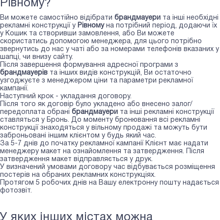
Рівному?
Ви можете самостійно відібрати
брандмауери
та інші необхідні
рекламні конструкції у
Рівному
на потрібний період, додаючи їх
у Кошик та створивши замовлення, або Ви можете
скористатись допомогою менеджера, для цього потрібно
звернутись до нас у чаті або за номерами телефонів вказаних у
шапці, чи внизу сайту.
Після завершення формування адресної програми з
брандмауерів
та інших видів конструкцій, Ви остаточно
узгоджуєте з менеджером ціни та параметри рекламної
кампанії.
Наступний крок - укладання договору.
Після того як договір було укладено або внесено залог/
передоплата обрані
брандмауери
та інші рекламні конструкції
ставляться у Бронь. До моменту бронювання всі рекламні
конструкції знаходяться у вільному продажі та можуть бути
заброньовані іншим клієнтом у будь який час.
За 5-7 днів до початку рекламної кампанії Клієнт має надати
менеджеру макет на ознайомлення та затвердження. Після
затвердження макет відправляється у друк.
У визначений умовами договору час відбувається розміщення
постерів на обраних рекламних конструкціях.
Протягом 5 робочих днів на Вашу електронну пошту надається
фотозвіт.
У яких інших містах можна