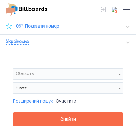
0
0
6
7
Показати номер
Українська
Область
Рівне
Розширений пошук
Очистити
Район
Сторона
Усi
Усi
Брандмауер
Знайти
зайнятiсть