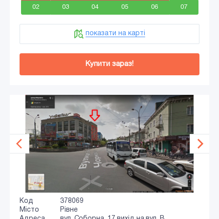
02
03
04
05
06
07
показати на карті
Купити зараз!
Код
378069
Місто
Рівне
Адреса
вул. Соборна, 17 вихід на вул. В.