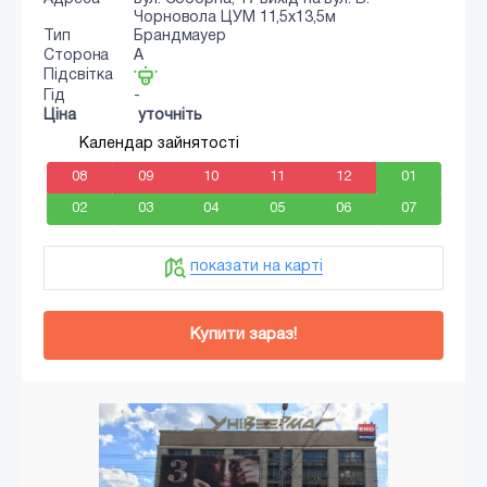
Чорновола ЦУМ 11,5х13,5м
Тип
Брандмауер
Сторона
A
Підсвітка
Гід
-
Ціна
уточніть
Календар зайнятості
08
09
10
11
12
01
02
03
04
05
06
07
показати на карті
Купити зараз!