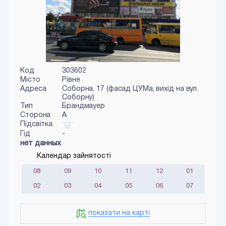
Код
303602
Місто
Рівне
Адреса
Соборна, 17 (фасад ЦУМа, вихід на вул.
Соборну)
Тип
Брандмауер
Сторона
A
Підсвітка
Гід
-
нет данных
Календар зайнятості
08
09
10
11
12
01
02
03
04
05
06
07
показати на карті