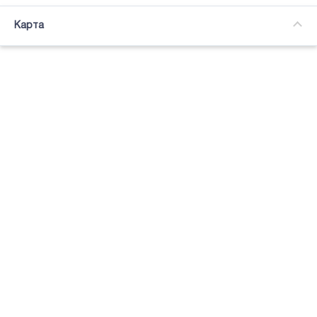
Часткова зайнятість
Карта
Підсвітка