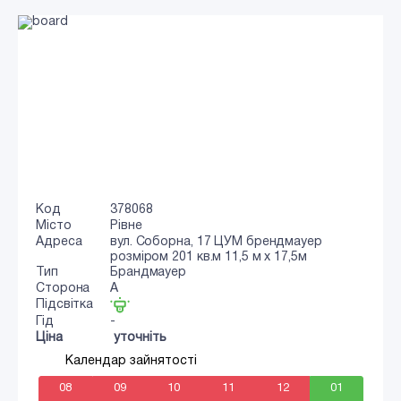
Код
378068
Місто
Рівне
Адреса
вул. Соборна, 17 ЦУМ брендмауер
розміром 201 кв.м 11,5 м х 17,5м
Тип
Брандмауер
Сторона
A
Підсвітка
Гід
-
Ціна
уточніть
Календар зайнятості
08
09
10
11
12
01