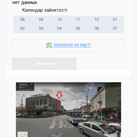
нет данных
Календар зайнятості
08
09
10
11
12
01
02
03
04
05
06
07
показати на карті
Неактивно